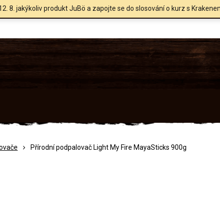
12. 8. jakýkoliv produkt JuBö a zapojte se do slosování o kurz s Krakene
ovače
Přírodní podpalovač Light My Fire MayaSticks 900g