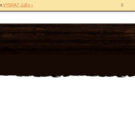
m.
VYBRAT JuBö »