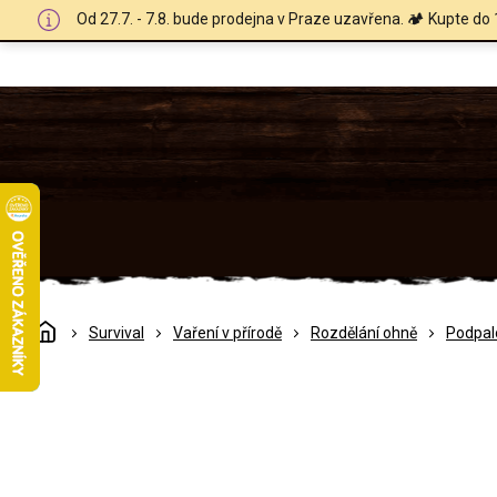
Přejít
Od 27.7. - 7.8. bude prodejna v Praze uzavřena. 🏕️ Kupte do 
na
obsah
Domů
Survival
Vaření v přírodě
Rozdělání ohně
Podpal