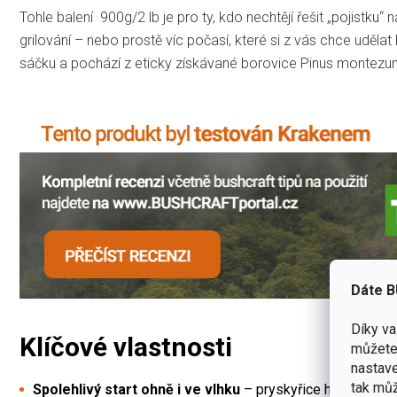
Tohle balení 900g/2 lb je pro ty, kdo nechtějí řešit „pojistku“ n
grilování – nebo prostě víc počasí, které si z vás chce uděla
sáčku a pochází z eticky získávané borovice Pinus montez
Dáte B
Díky v
Klíčové vlastnosti
můžete 
nastave
tak můž
Spolehlivý start ohně i ve vlhku
– pryskyřice hoří ochotně