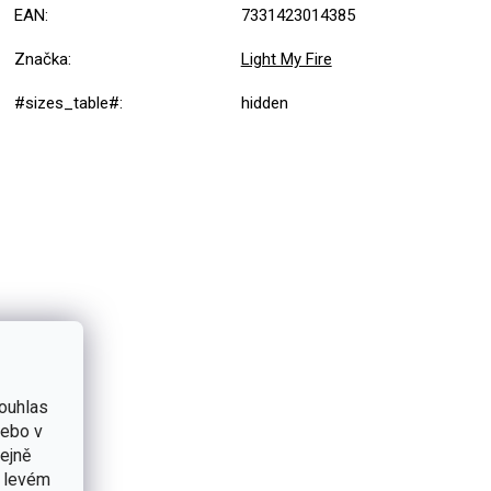
EAN
:
7331423014385
Značka
:
Light My Fire
#sizes_table#
:
hidden
ouhlas
nebo v
tejně
v levém