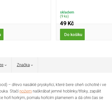
skladem
(9 ks)
49 Kč
u
Do košíku
ze
Značka
ood) – dřevo nasáklé pryskyřicí, které bere oheň ochotně i ve
rouka. Stačí
nožem
naškrábat jemné hoblinky/třísky, zapálit
řice hoří horkým, pomalu hořícím plamenem a dá ohni čas se