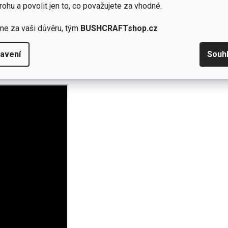
rohu a povolit jen to, co považujete za vhodné.
skry mají co chytit.
me za vaši důvěru, tým
BUSHCRAFTshop.cz
evo a rozfoukané ohniště.
mické
podpalovače
.
avení
Souh
2–36 tyčinek
.