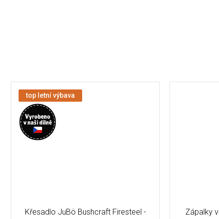
top letní výbava
Křesadlo JuBö Bushcraft Firesteel -
Zápalky v