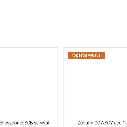
top letní výbava
ětruvzdorné BCB survival
Zápalky COWBOY cca 10