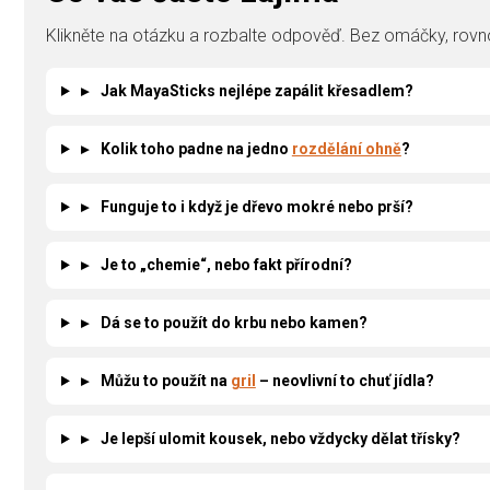
Klikněte na otázku a rozbalte odpověď. Bez omáčky, rovno
▸
Jak MayaSticks nejlépe zapálit křesadlem?
▸
Kolik toho padne na jedno
rozdělání ohně
?
▸
Funguje to i když je dřevo mokré nebo prší?
▸
Je to „chemie“, nebo fakt přírodní?
▸
Dá se to použít do krbu nebo kamen?
▸
Můžu to použít na
gril
– neovlivní to chuť jídla?
▸
Je lepší ulomit kousek, nebo vždycky dělat třísky?