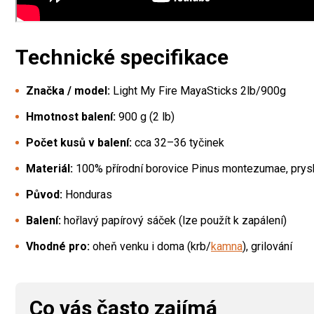
Technické specifikace
Značka / model:
Light My Fire MayaSticks 2lb/900g
Hmotnost balení:
900 g (2 lb)
Počet kusů v balení:
cca 32–36 tyčinek
Materiál:
100% přírodní borovice Pinus montezumae, prysk
Původ:
Honduras
Balení:
hořlavý papírový sáček (lze použít k zapálení)
Vhodné pro:
oheň venku i doma (krb/
kamna
), grilování
Co vás často zajímá