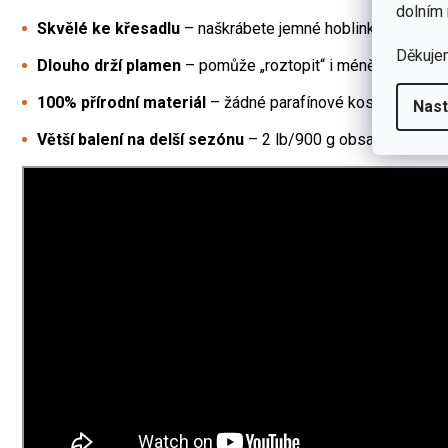
dolním 
Skvělé ke křesadlu
– naškrábete jemné hoblinky/třísky a ji
Děkuje
Dlouho drží plamen
– pomůže „roztopit“ i méně ideální dř
100% přírodní materiál
– žádné parafínové kostky a che
Nast
Větší balení na delší sezónu
– 2 lb/900 g obsahuje cca
3