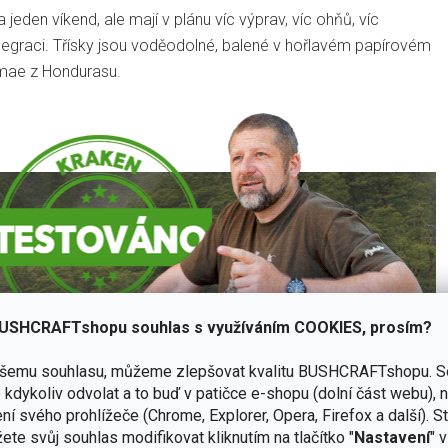
a jeden víkend, ale mají v plánu víc výprav, víc ohňů, víc
t legraci. Třísky jsou voděodolné, balené v hořlavém papírovém
umae z Hondurasu.
USHCRAFTshopu souhlas s využíváním COOKIES, prosím?
ašemu souhlasu, můžeme zlepšovat kvalitu BUSHCRAFTshopu.
S
kdykoliv odvolat a to buď v patičce e-shopu (dolní část webu), 
ní svého prohlížeče (Chrome, Explorer, Opera, Firefox a další). S
ete svůj souhlas modifikovat kliknutím na tlačítko "
Nastavení
" 
ji než běžné třísky.