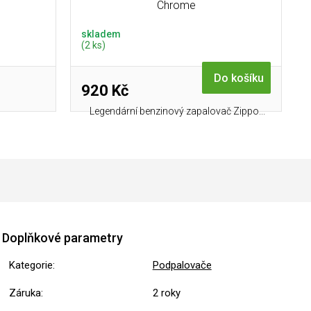
Chrome
skladem
(2 ks)
Do košíku
920 Kč
Legendární benzinový zapalovač Zippo...
Doplňkové parametry
Kategorie
:
Podpalovače
Záruka
:
2 roky