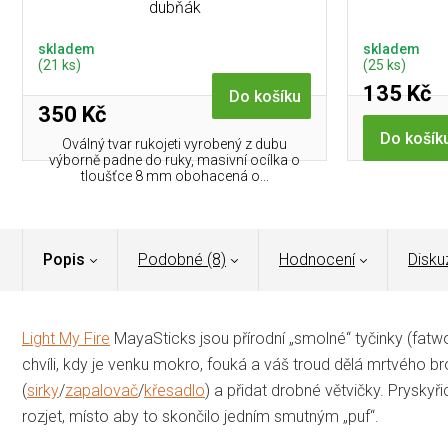
dubňák
skladem
skladem
(21 ks)
(25 ks)
135 Kč
Do košíku
350 Kč
Do košík
Oválný tvar rukojeti vyrobený z dubu
výborně padne do ruky, masivní ocílka o
tloušťce 8 mm obohacená o...
Popis
Podobné (8)
Hodnocení
Disku
Light My Fire
MayaSticks jsou přírodní „smolné“ tyčinky (fatw
chvíli, kdy je venku mokro, fouká a váš troud dělá mrtvého b
(
sirky
/
zapalovač
/
křesadlo
) a přidat drobné větvičky. Prysky
rozjet, místo aby to skončilo jedním smutným „puf“.