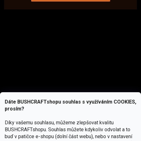
Dáte BUSHCRAFTshopu souhlas s využíváním COOKIES,
prosím?
Díky vašemu souhlasu, můžeme zlepšovat kvalitu
BUSHCRAFTshopu.
Souhlas můžete kdykoliv odvolat a to
buď v patičce e-shopu (dolní část webu), nebo v nastavení