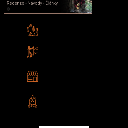
Recenze - Návody - Články
Rádi předáváme zkušenosti
Poradíme vám s výběrem
Zboží sami testujeme
U nás nekoupíte „zajíce v pytli“
2 kamenné prodejny
Navštivte nás v Praze a
Šumperku
Vlastní značka JuBö
Poctivá ruční výroba v ČR