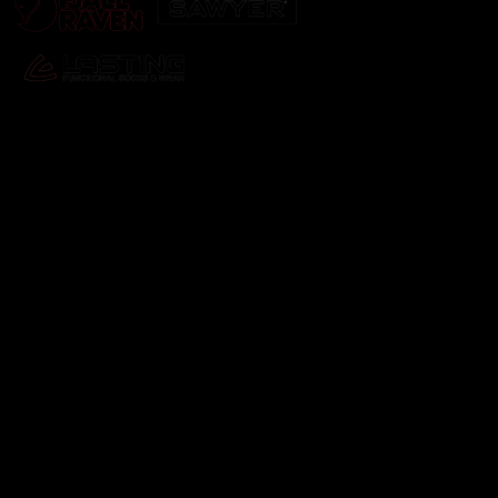
Odebírat newsletter
Vložte svůj e-mail a my vám budeme zasílat informace o
nových produktech na našem e-shopu.
E-mail
Vložením e-mailu souhlasíte s
podmínkami ochrany
osobních údajů
Přihlásit se