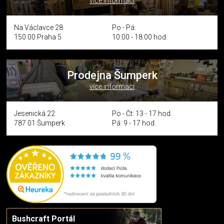
více informací
Na Václavce 28
Po - Pá:
150 00 Praha 5
10:00 - 18:00 hod.
Prodejna Šumperk
více informací
Jesenická 22
Po - Čt: 13 - 17 hod.
787 01 Šumperk
Pá: 9 - 17 hod.
Bushcraft Portál