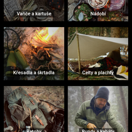
Vařiče a kartuše
Nádobí
Křesadla a škrtadla
Celty a plachty
Batohy
Bundy a kabáty