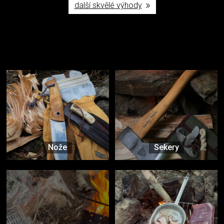
další skvělé výhody
Užijte si to v přírodě
Vybavení, na které spoléháte nejčastěji
Nože
Sekery