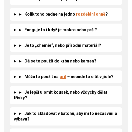
▸
Kolik toho padne na jedno
rozdělání ohně
?
▸
Funguje to i když je mokro nebo prší?
▸
Je to „chemie“, nebo přírodní materiál?
▸
Dá se to použít do krbu nebo kamen?
▸
Můžu to použít na
gril
– nebude to cítit v jídle?
▸
Je lepší ulomit kousek, nebo vždycky dělat
třísky?
▸
Jak to skladovat v batohu, aby mi to nezasvinilo
výbavu?