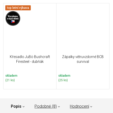
top letní výbava
Křesadlo JuBö Bushcraft
Zápalky větruvzdorné BCB
Firesteel - dubňák
survival
skladem
skladem
(21 ks)
(25 ks)
Popis
Podobné (8)
Hodnocení