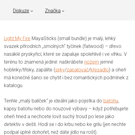
Diskuze
Značka
Light My Fire
MayaSticks (small bundle) je malý, lehký
svazek přírodních „smolných“ tyčinek (fatwood) – dřevo
nasáklé pryskyřicí, které se zapaluje spolehlivě i ve vlhku. V
terénu to znamená jediné: naškrábete
nožem
jemné
hoblinky/třísky, zapálíte (
sirky
/
zapalovač
/
křesadlo
) a oheň
má konečně šanci se chytit i bez romantických podmínek z
katalogu.
Tenhle „malý balíček“ je ideální jako pojistka do
batohu
,
kapsy batohu nebo do nouzové výbavy – když potřebujete
oheň hned a nechcete lovit suchý troud po lese jako
detektiv v dešti. Hodí se i do krbu nebo ke grilu (jen nechte
podpal úplně dohořet, než dáte jídlo na rošt).