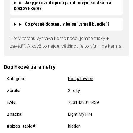
▸
Jaký je rozdíl oproti parafínovým kostkám a
březové kůře?
▸
Co přesně dostanu v balení „small bundle“?
Tip: V terénu vyhrává kombinace „jemné třísky +
závětří“. A když to nejde, většinou je to vítr – ne karma.
Doplňkové parametry
Kategorie
:
Podpalovače
Záruka
:
2 roky
EAN
:
7331423014439
Značka
:
Light My Fire
#sizes_table#
:
hidden