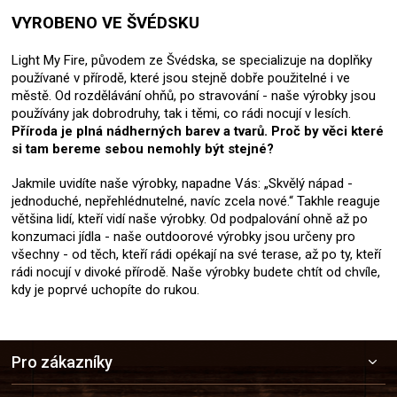
VYROBENO VE ŠVÉDSKU
Light My Fire, původem ze Švédska, se specializuje na doplňky
používané v přírodě, které jsou stejně dobře použitelné i ve
městě. Od rozdělávání ohňů, po stravování - naše výrobky jsou
používány jak dobrodruhy, tak i těmi, co rádi nocují v lesích.
Příroda je plná nádherných barev a tvarů. Proč by věci které
si tam bereme sebou nemohly být stejné?
Jakmile uvidíte naše výrobky, napadne Vás: „Skvělý nápad -
jednoduché, nepřehlédnutelné, navíc zcela nové.“ Takhle reaguje
většina lidí, kteří vidí naše výrobky. Od podpalování ohně až po
konzumaci jídla - naše outdoorové výrobky jsou určeny pro
všechny - od těch, kteří rádi opékají na své terase, až po ty, kteří
rádi nocují v divoké přírodě. Naše výrobky budete chtít od chvíle,
kdy je poprvé uchopíte do rukou.
Z
Pro zákazníky
á
p