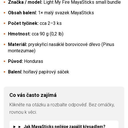
Značka / model:
Light My Fire MayaSticks small bundle
Obsah balení:
1× malý svazek MayaSticks
Počet tyčinek:
cca 2–3 ks
Hmotnost:
cca 90 g (0,2 lb)
Materiál:
pryskyřicí nasáklé borovicové dřevo (Pinus
montezumae)
Původ:
Honduras
Balení:
hořlavý papírový sáček
Co vás často zajímá
Klikněte na otázku a rozbalte odpověď. Bez omáčky,
rovnou k věci.
▸
Jak MayaSticks nejlépe zapálit křesadlem?