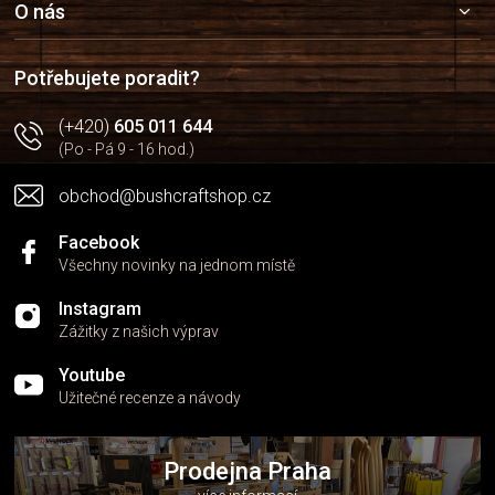
a
O nás
t
í
Potřebujete poradit?
(+420)
605 011 644
(Po - Pá 9 - 16 hod.)
obchod@bushcraftshop.cz
Facebook
Všechny novinky na jednom místě
Instagram
Zážitky z našich výprav
Youtube
Užitečné recenze a návody
Prodejna Praha