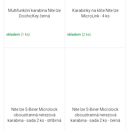
Multifunkční karabina Nite Ize
Karabinky na klíče Nite Ize
DoohicKey černá
MicroLink - 4 ks
skladem
(1 ks)
skladem
(2 ks)
Nite Ize S-Biner Microlock
Nite Ize S-Biner Microlock
oboustranná nerezová
oboustranná nerezová
karabina - sada 2 ks - stříbrná
karabina - sada 2 ks - černá