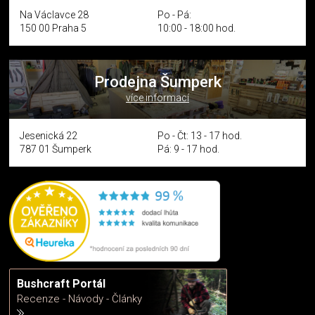
Na Václavce 28
Po - Pá:
150 00 Praha 5
10:00 - 18:00 hod.
Prodejna Šumperk
více informací
Jesenická 22
Po - Čt: 13 - 17 hod.
787 01 Šumperk
Pá: 9 - 17 hod.
Bushcraft Portál
Recenze - Návody - Články