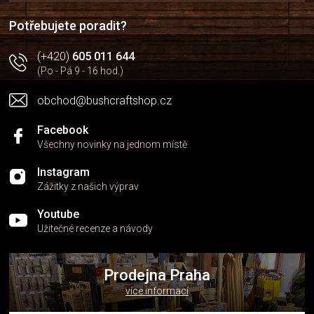
í
Potřebujete poradit?
(+420)
605 011 644
(Po - Pá 9 - 16 hod.)
obchod@bushcraftshop.cz
Facebook
Všechny novinky na jednom místě
Instagram
Zážitky z našich výprav
Youtube
Užitečné recenze a návody
Prodejna Praha
více informací