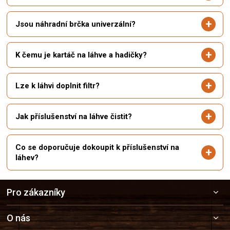
Jsou náhradní brčka univerzální?
K čemu je kartáč na láhve a hadičky?
Lze k láhvi doplnit filtr?
Jak příslušenství na láhve čistit?
Co se doporučuje dokoupit k příslušenství na
láhev?
Z
Pro zákazníky
á
p
a
O nás
t