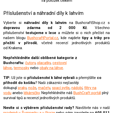
15
položek celkem
O
v
l
Příslušenství a náhradní díly k lahvím
á
d
Vyberte si
náhradní díly k lahvím
na BushcraftShop.cz s
a
dopravou zdarma od 2 000 Kč
. Všechno
c
příslušenství
testujeme v lese
a můžete si o nich přečíst na
í
našem blogu
BushcraftPortal.cz
, kde najdete
tipy a triky pro
p
přežití v přírodě
, včetně recenzí jednotlivých produktů
r
od Krakena.
v
k
Nepřehlédněte další oblíbené kategorie z
y
Bushcraftu:
čutory
,
placatky
,
cestovní
v
láhve
,
termosky
nebo
obaly na láhve
.
ý
p
TIP:
Už jste si
příslušenství k láhvi
vybrali
a přemýšlíte
co
i
přihodit do košíku
? Naši zákazníci nejčastěji
s
dokupují
praky
,
nože
,
mačety
,
spací pytle
,
nádobí
,
filtry na
u
vodu
anebo
lékárničky
. Nepřehlédněte náš
BushCraft portál
plný
survival tipů a recenzí jednotlivých produktů.
Nevíte si s výběrem příslušenství rady?
Navštivte nás v naší
prodejně v Šumperku a v Praze
nebo nám zavolejte na
605 011