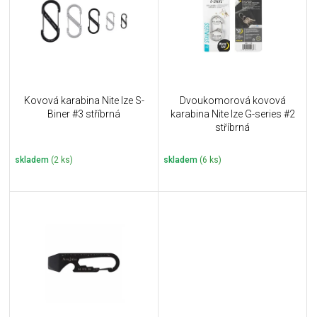
i
k
s
t
p
ů
r
o
d
u
Kovová karabina Nite Ize S-
Dvoukomorová kovová
k
Biner #3 stříbrná
karabina Nite Ize G-series #2
t
stříbrná
ů
skladem
(2 ks)
skladem
(6 ks)