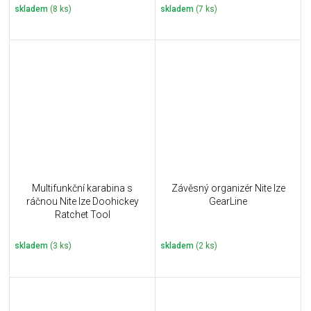
skladem
(8 ks)
skladem
(7 ks)
Multifunkční karabina s
Závěsný organizér Nite Ize
ráčnou Nite Ize Doohickey
GearLine
Ratchet Tool
skladem
(3 ks)
skladem
(2 ks)