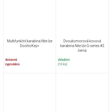
Multifunkční karabina Nite Ize
Dvoukomorová kovová
DoohicKey+
karabina Nite Ize G-series #2
černá
dočasně
skladem
vyprodáno
(10 ks)