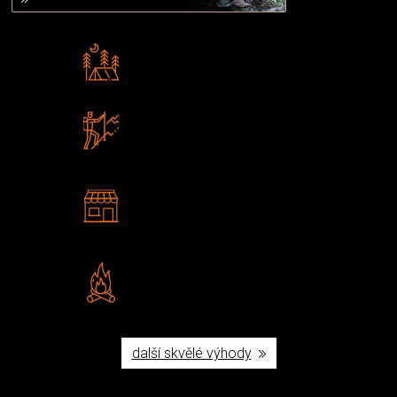
Rádi předáváme zkušenosti
Poradíme vám s výběrem
Zboží sami testujeme
U nás nekoupíte „zajíce v pytli“
2 kamenné prodejny
Navštivte nás v Praze a
Šumperku
Vlastní značka JuBö
Poctivá ruční výroba v ČR
další skvělé výhody