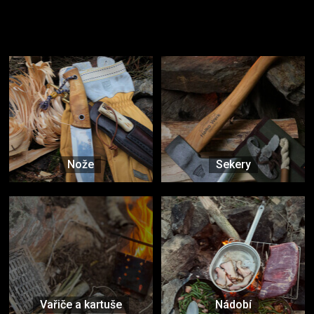
Užijte si to v přírodě
Vybavení, na které spoléháte nejčastěji
Nože
Sekery
Vařiče a kartuše
Nádobí