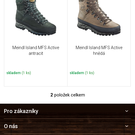
u
i
k
s
t
p
ů
r
o
d
u
Meindl Island MFS Active
Meindl Island MFS Active
k
antracit
hnědá
t
ů
skladem
(1 ks)
skladem
(1 ks)
2
položek celkem
O
v
Z
l
Pro zákazníky
á
á
p
d
a
a
O nás
c
t