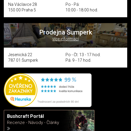
Na Václavce 28
Po - Pá:
150 00 Praha 5
10:00 - 18:00 hod.
Prodejna Šumperk
více informací
Jesenická 22
Po - Čt: 13 - 17 hod.
787 01 Šumperk
Pá: 9 - 17 hod.
Bushcraft Portál
Recenze - Návody - Články