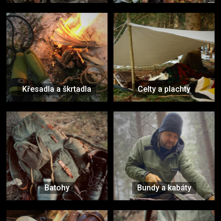
Křesadla a škrtadla
Celty a plachty
Batohy
Bundy a kabáty