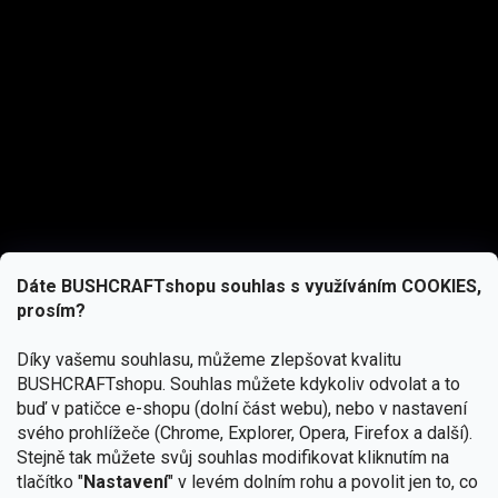
Dáte BUSHCRAFTshopu souhlas s využíváním COOKIES,
prosím?
Díky vašemu souhlasu, můžeme zlepšovat kvalitu
BUSHCRAFTshopu.
Souhlas můžete kdykoliv odvolat a to
buď v patičce e-shopu (dolní část webu), nebo v nastavení
svého prohlížeče (Chrome, Explorer, Opera, Firefox a další).
Stejně tak můžete svůj souhlas modifikovat kliknutím na
tlačítko "
Nastavení
" v levém dolním rohu a povolit jen to, co