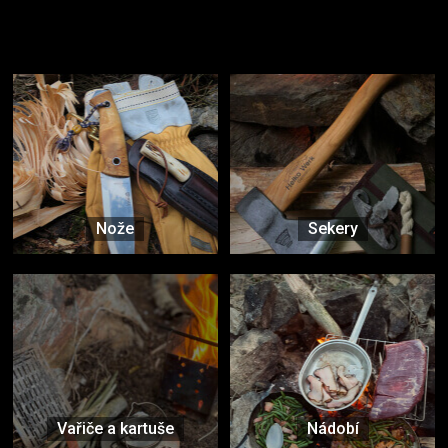
Užijte si to v přírodě
Vybavení, na které spoléháte nejčastěji
Nože
Sekery
Vařiče a kartuše
Nádobí