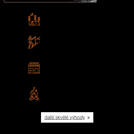
Rádi předáváme zkušenosti
Poradíme vám s výběrem
Zboží sami testujeme
U nás nekoupíte „zajíce v pytli“
2 kamenné prodejny
Navštivte nás v Praze a
Šumperku
Vlastní značka JuBö
Poctivá ruční výroba v ČR
další skvělé výhody