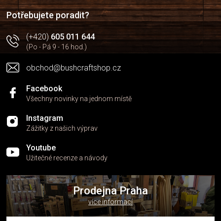
í
í
p
Potřebujete poradit?
r
v
(+420)
605 011 644
k
(Po - Pá 9 - 16 hod.)
y
v
obchod@bushcraftshop.cz
ý
p
i
Facebook
s
Všechny novinky na jednom místě
u
Instagram
Zážitky z našich výprav
Youtube
Užitečné recenze a návody
Prodejna Praha
více informací