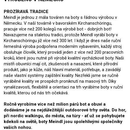
PROZÍRAVÁ TRADICE
Meindl je jednou z mála továren na boty s řádnou výrobou v
Německu. V naší továrně v bavorském Kirchanschöringu,
pracuje více než 200 kolegů na výrobě bot - dobrých bot!
Navazujeme na staletou tradici, protože Meindl vyrábí boty v
Kirchanschöringu již více než 300 let. I když je dnes naše ruční
řemeslná výroba podpořena moderním vybavením, každý stroj
obsluhuje člověk, který provádí jeden z více než 200 pracovních
kroků, které jsou nutné při výrobě kvalitní vycházkové boty. Naši
mistři obuvníci mají cit, zkušenosti a nasazení, které přírodní
produkt, jako je kůže, náš hlavní materiál, potřebuje, a zavádějí
naše vlastní systémy zajištění kvality. Nezřekli jsme se ručně
vyráběné kvality ve prospěch proniknutí na masový trh. Díky
vynalézavosti, flexibilitě a orientaci na trh vyrábíme boty v ruční
kvalitě, kterou od nás trh očekává.
Ročně vyrobíme více než milion párů bot a obuvi a
dodáváme je na nejdůležitější outdoorové trhy světa. Do hor,
při nordic walkingu, do města, na túry - ať už se pohybujete
kdekoli na světě, boty Meindl jsou spolehlivými společníky
vašich nohou.