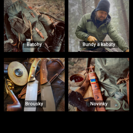
Batohy
Bundy a kabáty
Brousky
Novinky