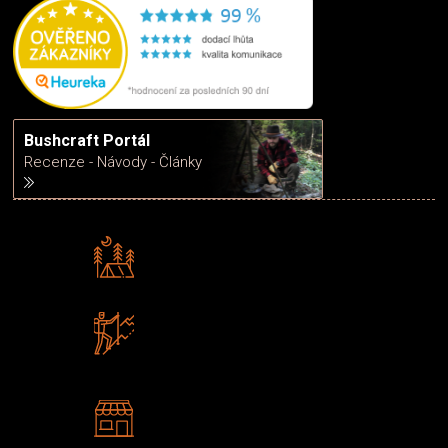
Bushcraft Portál
Recenze - Návody - Články
Rádi předáváme zkušenosti
Poradíme vám s výběrem
Zboží sami testujeme
U nás nekoupíte „zajíce v pytli“
2 kamenné prodejny
Navštivte nás v Praze a
Šumperku