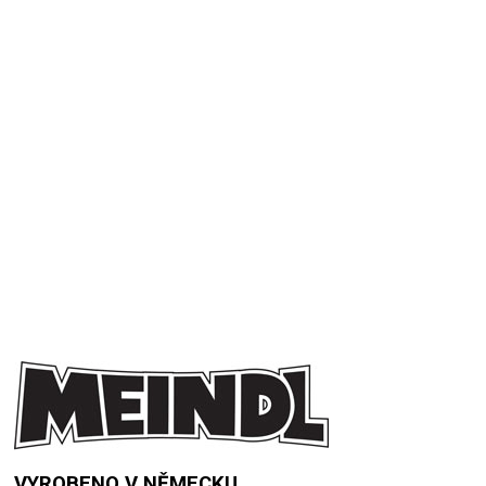
Přidat hodnocení
VYROBENO V NĚMECKU