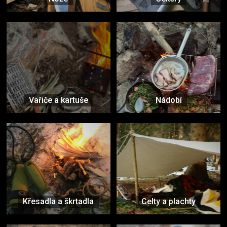
Vařiče a kartuše
Nádobí
Křesadla a škrtadla
Celty a plachty