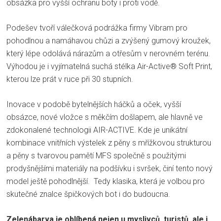
obsázka pro vyšší ochranu boty i proti vodě.
Podešev tvoří válečková podrážka firmy Vibram pro
pohodlnou a namáhavou chůzi a zvýšený gumový kroužek,
který lépe odolává nárazům a otřesům v nerovném terénu.
Výhodou je i vyjímatelná suchá stélka Air-Active® Soft Print,
kterou lze prát v ruce při 30 stupních.
Inovace v podobě bytelnějších háčků a oček, vyšší
obsázce, nové vložce s měkčím došlapem, ale hlavně ve
zdokonalené technologii AIR-ACTIVE. Kde je unikátní
kombinace vnitřních výstelek z pěny s mřížkovou strukturou
a pěny s tvarovou pamětí MFS společně s použitými
prodyšnějšími materiály na podšívku i svršek, činí tento nový
model ještě pohodlnější. Tedy klasika, která je volbou pro
skutečné znalce špičkových bot i do budoucna.
Zelenábarva je oblíbená nejen u myslivců, turistů, ale i