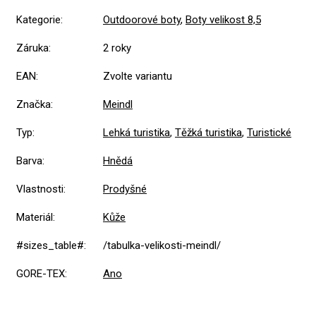
Kategorie
:
Outdoorové boty
,
Boty velikost 8,5
Záruka
:
2 roky
EAN
:
Zvolte variantu
Značka
:
Meindl
Typ
:
Lehká turistika
,
Těžká turistika
,
Turistické
Barva
:
Hnědá
Vlastnosti
:
Prodyšné
Materiál
:
Kůže
#sizes_table#
:
/tabulka-velikosti-meindl/
GORE-TEX
:
Ano