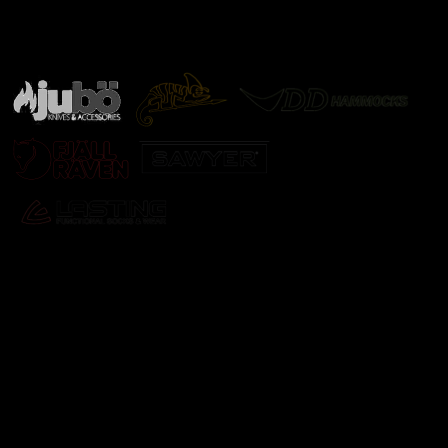
Značky ověřené samotnou přírodou
další značky
Odebírat newsletter
Vložte svůj e-mail a my vám budeme zasílat informace o
nových produktech na našem e-shopu.
E-mail