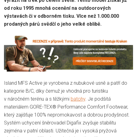
vyrazit na trek po celém světě. Tento model získal již
od roku 1995 mnohá ocenění na outdoorových
výstavách či v odborném tisku. Více než 1.000.000
prodaných párů svědčí o jeho velké oblibě.
Island MFS Active je vyrobena z nubukové usně a patří do
kategorie B/C, díky čemuž je vhodná pro turistiku
v náročném terénu a s těžkými
batohy
. Je podšitá
materiálem GORE-TEX® Performance Comfort Footwear,
který zajišťuje 100% nepromokavost a dobrou prodyšnost.
Systém uchycení šněrovadel Digafix zvyšuje stabilitu
zejména v patní oblasti. Užitečná je i vysoká pryžová