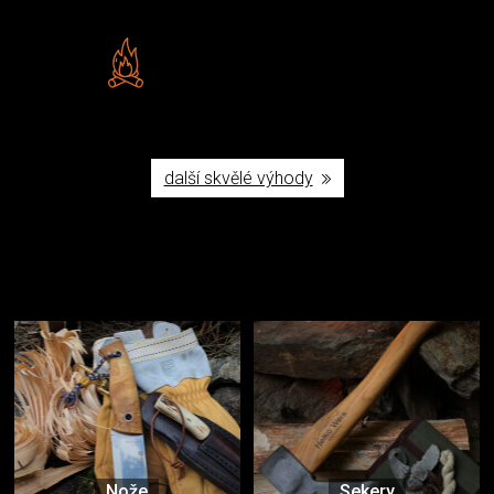
Vlastní značka JuBö
Poctivá ruční výroba v ČR
další skvělé výhody
Užijte si to v přírodě
Vybavení, na které spoléháte nejčastěji
Nože
Sekery