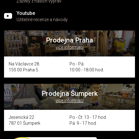
Zážitky z našich výprav
Youtube
Užitečné recenze a návody
Prodejna Praha
více informací
Na Václavce 28
Po - Pá:
150 00 Praha 5
10:00 - 18:00 hod.
Prodejna Šumperk
více informací
Jesenická 22
Po - Čt: 13 - 17 hod.
787 01 Šumperk
Pá: 9 - 17 hod.