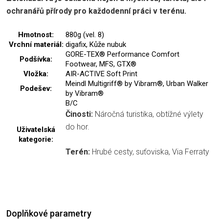
ochranářů přírody pro každodenní práci v terénu.
Hmotnost:
880g (vel. 8)
Vrchní materiál:
digafix, Kůže nubuk
GORE-TEX® Performance Comfort
Podšívka:
Footwear, MFS, GTX®
Vložka:
AIR-ACTIVE Soft Print
Meindl Multigriff® by Vibram®, Urban Walker
Podešev:
by Vibram®
B/C
Činosti:
Náročná turistika, obtížné výlety
do hor.
Uživatelská
kategorie:
Terén:
Hrubé cesty, suťoviska, Via Ferraty
Doplňkové parametry