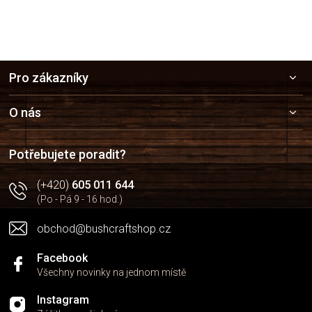
Z
Pro zákazníky
á
p
a
O nás
t
í
Potřebujete poradit?
(+420)
605 011 644
(Po - Pá 9 - 16 hod.)
obchod@bushcraftshop.cz
Facebook
Všechny novinky na jednom místě
Instagram