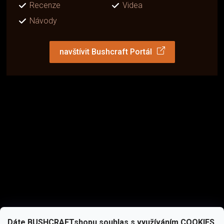
Recenze
Videa
Návody
navštívit Bushcraft Portál
Dáte BUSHCRAFTshopu souhlas s využíváním COOKIES,