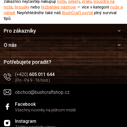
zákazníci nejčastěji nakupují
nože
,
sekery
,
praky
,
pouzdra na
nože
,
brousky
nebo
řezbářské nástroje
— více v kategorii
nože a
nářadí
. Nepřehlédněte také náš
BushCraft portál
plný survival
tipů.
Z
Pro zákazníky
á
p
a
O nás
t
í
Potřebujete poradit?
(+420)
605 011 644
(Po - Pá 9 - 16 hod.)
obchod@bushcraftshop.cz
Facebook
Všechny novinky na jednom místě
Instagram
Zážitky z našich výprav