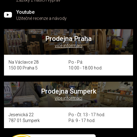
Youtube
Užitečné recenze a návody
Prodejna Praha
více informací
Na Václavce 28
Po - Pá:
150 00 Praha 5
10:00 - 18:00 hod.
Prodejna Šumperk
více informací
Jesenická 22
Po - Čt: 13 - 17 hod.
787 01 Šumperk
Pá: 9 - 17 hod.