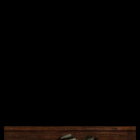
Vložením e-mailu souhlasíte s
podmínkami ochrany
osobních údajů
Přihlásit se
Instagram