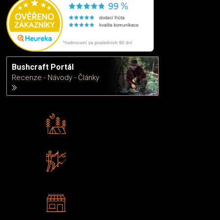
Bushcraft Portál
Recenze - Návody - Články
Rádi předáváme zkušenosti
Poradíme vám s výběrem
Zboží sami testujeme
U nás nekoupíte „zajíce v pytli“
2 kamenné prodejny
Navštivte nás v Praze a
Šumperku