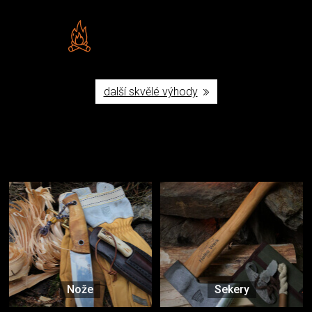
Vlastní značka JuBö
Poctivá ruční výroba v ČR
další skvělé výhody
Užijte si to v přírodě
Vybavení, na které spoléháte nejčastěji
Nože
Sekery