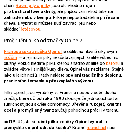
p
oheň.
Ruční pily a pilky
jsou ale vhodné
nejen
r
pro
bushcraftové aktivity
, ale přijdou vám vhod také
na
v
zahradě nebo v kempu
. Pilka je nepostradatelná při
řezání
k
dřeva
, a vybrat si můžete buď zavírací pilu nebo
y
skládací
řetězovou
.
v
ý
Proč ruční pilka od značky Opinel?
p
i
Francouzská značka Opinel
je oblíbená hlavně díky svým
s
nožům
— a její ruční pilky nezůstávají jejich kvalitě vůbec nic
u
dlužny. Pokud hledáte pilku, kterou snadno sbalíte do
batohu
a
zvládne větve i silnější kusy dřeva, Opinel vás nezklame. Stejně
jako u jejich nožů, i tady najdete
spojení tradičního designu,
precizního řemesla a překvapivého výkonu
.
Pilky Opinel jsou vyráběny ve Francii a nesou v sobě ducha
značky, která
už od roku 1890
ukazuje, že jednoduchost a
funkčnost jdou skvěle dohromady.
Dřevěná rukojeť, kvalitní
ocel a promyšlený tvar
zaručují pohodlnou práci i v terénu.
🔥TIP:
Už jste si
ruční pilku značky Opinel
vybrali
a
přemýšlíte
co přihodit do košíku
? Kromě
ručních pil
naši