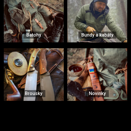
Batohy
Bundy a kabáty
Brousky
Novinky
Značky ověřené samotnou přírodou