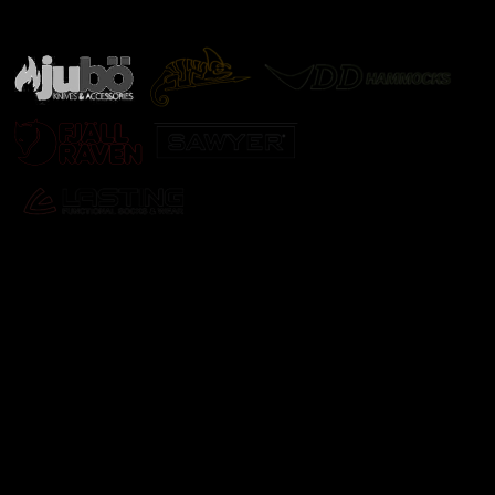
další značky
Odebírat newsletter
Vložte svůj e-mail a my vám budeme zasílat informace o
nových produktech na našem e-shopu.
E-mail