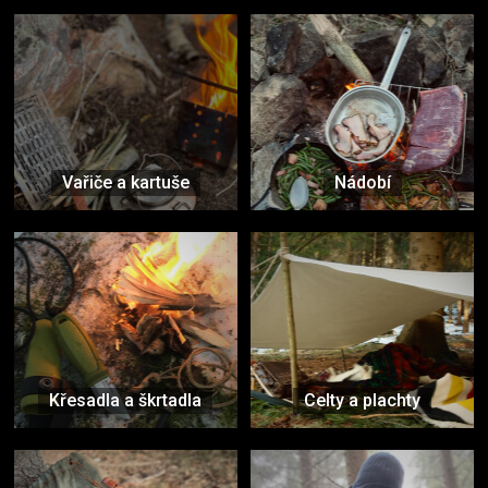
Vařiče a kartuše
Nádobí
Křesadla a škrtadla
Celty a plachty