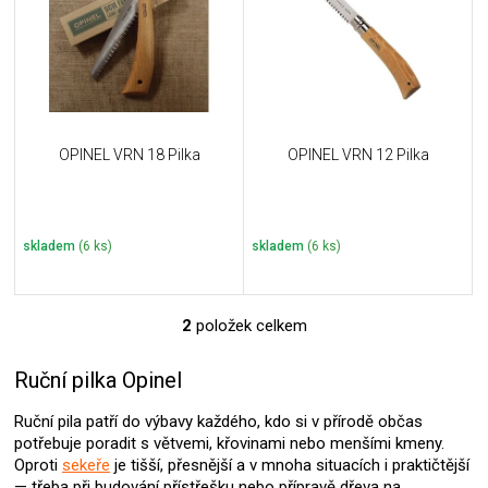
i
k
s
t
p
ů
r
o
d
u
OPINEL VRN 18 Pilka
OPINEL VRN 12 Pilka
k
t
ů
skladem
(6 ks)
skladem
(6 ks)
2
položek celkem
O
v
l
Ruční pilka Opinel
á
d
Ruční pila patří do výbavy každého, kdo si v přírodě občas
a
potřebuje poradit s větvemi, křovinami nebo menšími kmeny.
c
Oproti
sekeře
je tišší, přesnější a v mnoha situacích i praktičtější
í
— třeba při budování přístřešku nebo přípravě dřeva na