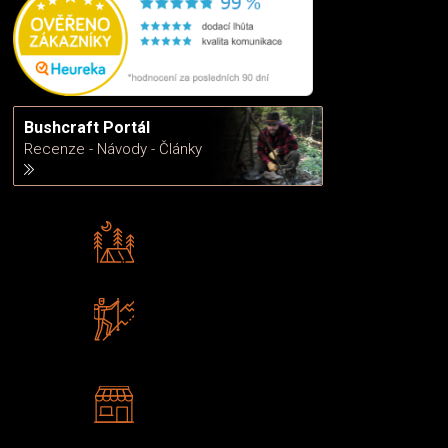
Bushcraft Portál
Recenze - Návody - Články
Rádi předáváme zkušenosti
Poradíme vám s výběrem
Zboží sami testujeme
U nás nekoupíte „zajíce v pytli“
2 kamenné prodejny
Navštivte nás v Praze a
Šumperku