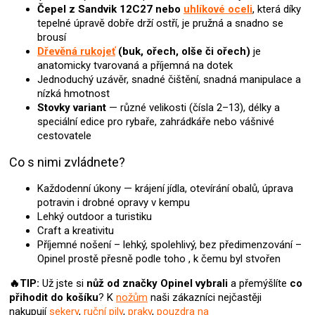
u
Čepel z Sandvik 12C27 nebo
uhlíkové oceli
, která díky
tepelné úpravě dobře drží ostří, je pružná a snadno se
brousí
Dřevěná rukojeť
(buk, ořech, olše či ořech)
je
anatomicky tvarovaná a příjemná na dotek
Jednoduchý uzávěr, snadné čištění, snadná manipulace a
nízká hmotnost
Stovky variant
— různé velikosti (čísla 2–13), délky a
speciální edice pro rybaře, zahrádkáře nebo vášnivé
cestovatele
Co s nimi zvládnete?
Každodenní úkony — krájení jídla, otevírání obalů, úprava
potravin i drobné opravy v kempu
Lehký outdoor a turistiku
Craft a kreativitu
Příjemné nošení – lehký, spolehlivý, bez předimenzování –
Opinel prostě přesně podle toho , k čemu byl stvořen
🔥TIP:
Už jste si
nůž
od značky Opinel
vybrali
a přemýšlíte
co
přihodit do košíku
? K
nožům
naši zákazníci nejčastěji
nakupují
sekery
,
ruční pily
,
praky
,
pouzdra na