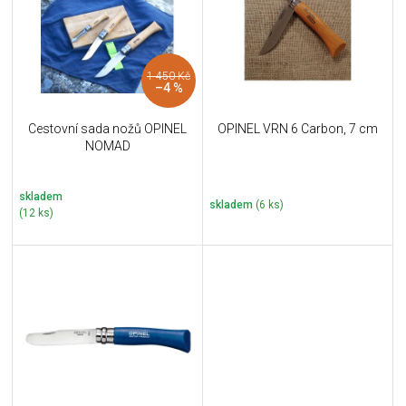
i
k
s
t
p
ů
r
1 450 Kč
o
–4 %
d
u
Cestovní sada nožů OPINEL
OPINEL VRN 6 Carbon, 7 cm
k
NOMAD
t
ů
skladem
skladem
(6 ks)
(12 ks)