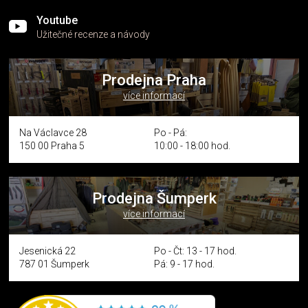
Youtube
Užitečné recenze a návody
Prodejna Praha
více informací
Na Václavce 28
Po - Pá:
150 00 Praha 5
10:00 - 18:00 hod.
Prodejna Šumperk
více informací
Jesenická 22
Po - Čt: 13 - 17 hod.
787 01 Šumperk
Pá: 9 - 17 hod.