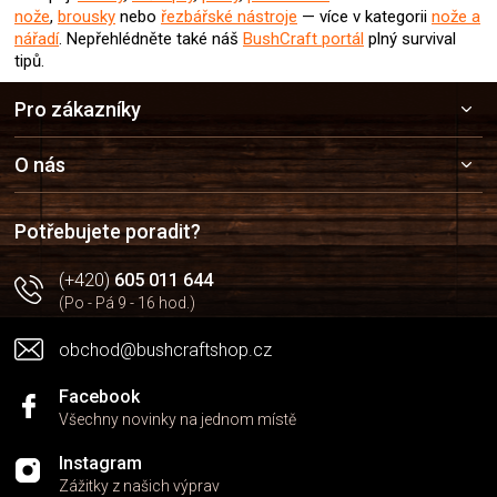
nože
,
brousky
nebo
řezbářské nástroje
— více v kategorii
nože a
nářadí
.
Nepřehlédněte také náš
BushCraft portál
plný survival
tipů.
Z
Pro zákazníky
á
p
a
O nás
t
í
Potřebujete poradit?
(+420)
605 011 644
(Po - Pá 9 - 16 hod.)
obchod@bushcraftshop.cz
Facebook
Všechny novinky na jednom místě
Instagram
Zážitky z našich výprav