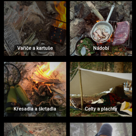
Vařiče a kartuše
Nádobí
Křesadla a škrtadla
Celty a plachty