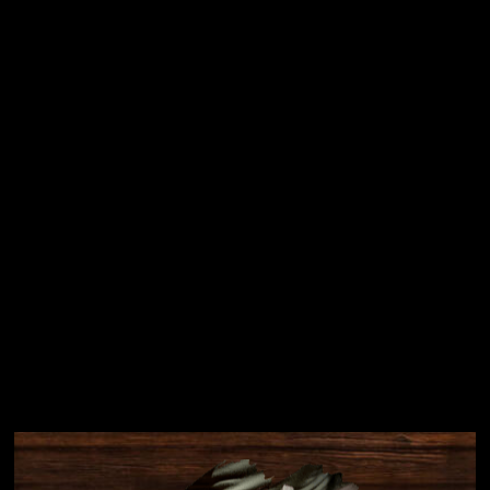
Vložením e-mailu souhlasíte s
podmínkami ochrany
osobních údajů
Přihlásit se
Instagram