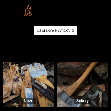
Vlastní značka JuBö
Poctivá ruční výroba v ČR
další skvělé výhody
Užijte si to v přírodě
Vybavení, na které spoléháte nejčastěji
Nože
Sekery