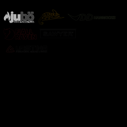
další značky
Odebírat newsletter
Vložte svůj e-mail a my vám budeme zasílat informace o
nových produktech na našem e-shopu.
E-mail