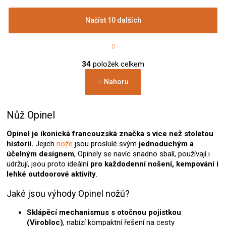
Načíst 10 dalších
S
t
r
O
á
34
položek celkem
v
n
l
k
Nahoru
á
o
d
v
a
á
c
Nůž Opinel
n
í
í
p
Opinel je ikonická francouzská značka s více než stoletou
r
historií.
Jejich
nože
jsou proslulé svým
jednoduchým a
v
účelným designem
, Opinely se navíc snadno sbalí, používají i
k
udržují, jsou proto ideální
pro každodenní nošení, kempování i
y
lehké outdoorové aktivity
.
v
ý
Jaké jsou výhody Opinel nožů?
p
i
Sklápěcí mechanismus s otočnou pojistkou
s
(Virobloc)
, nabízí kompaktní řešení na cesty