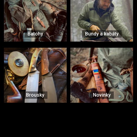
Batohy
Bundy a kabáty
Brousky
Novinky
Značky ověřené samotnou přírodou