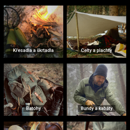
Křesadla a škrtadla
Celty a plachty
Batohy
Bundy a kabáty