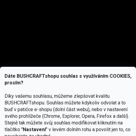
Dáte BUSHCRAFTshopu souhlas s využíváním COOKIES,
prosím?
Díky vašemu souhlasu, můžeme zlepšovat kvalitu
BUSHCRAFTshopu.
Souhlas můžete kdykoliv odvolat a to
buď v patičce e-shopu (dolní část webu), nebo v nastavení
svého prohlížeče (Chrome, Explorer, Opera, Firefox a další).
Stejně tak můžete svůj souhlas modifikovat kliknutím na
tlačítko "
Nastavení
" v levém dolním rohu a povolit jen to, co
Přihlásit se