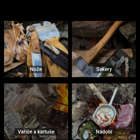
Užijte si to v přírodě
Vybavení, na které spoléháte nejčastěji
Nože
Sekery
Vařiče a kartuše
Nádobí