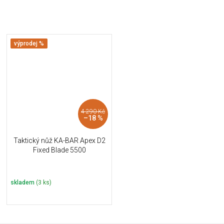
výprodej %
4 290 Kč
–18 %
Taktický nůž KA-BAR Apex D2
Fixed Blade 5500
skladem
(3 ks)