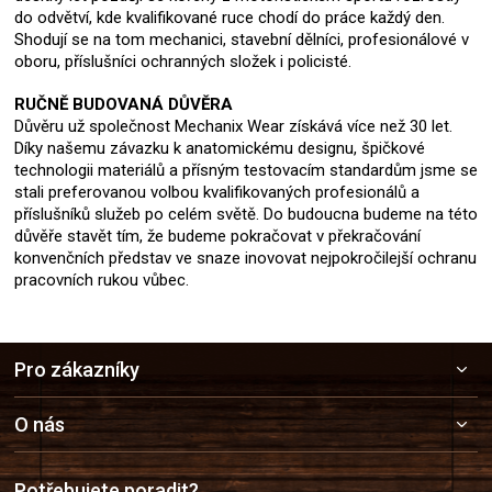
do odvětví, kde kvalifikované ruce chodí do práce každý den.
Shodují se na tom mechanici, stavební dělníci, profesionálové v
oboru, příslušníci ochranných složek i policisté.
RUČNĚ BUDOVANÁ DŮVĚRA
Důvěru už společnost Mechanix Wear získává více než 30 let.
Díky našemu závazku k anatomickému designu, špičkové
technologii materiálů a přísným testovacím standardům jsme se
stali preferovanou volbou kvalifikovaných profesionálů a
příslušníků služeb po celém světě. Do budoucna budeme na této
důvěře stavět tím, že budeme pokračovat v překračování
konvenčních představ ve snaze inovovat nejpokročilejší ochranu
pracovních rukou vůbec.
Z
Pro zákazníky
á
p
a
O nás
t
í
Potřebujete poradit?