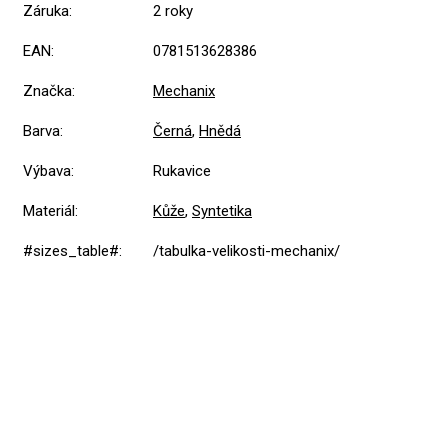
Záruka
:
2 roky
EAN
:
0781513628386
Značka
:
Mechanix
Barva
:
Černá
,
Hnědá
Výbava
:
Rukavice
Materiál
:
Kůže
,
Syntetika
#sizes_table#
:
/tabulka-velikosti-mechanix/