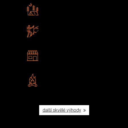
Rádi předáváme zkušenosti
Poradíme vám s výběrem
Zboží sami testujeme
U nás nekoupíte „zajíce v pytli“
2 kamenné prodejny
Navštivte nás v Praze a
Šumperku
Vlastní značka JuBö
Poctivá ruční výroba v ČR
další skvělé výhody