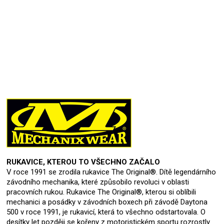
Přidat hodnocení
RUKAVICE, KTEROU TO VŠECHNO ZAČALO
V roce 1991 se zrodila rukavice The Original®. Dítě legendárního
závodního mechanika, které způsobilo revoluci v oblasti
pracovních rukou. Rukavice The Original®, kterou si oblíbili
mechanici a posádky v závodních boxech při závodě Daytona
500 v roce 1991, je rukavicí, která to všechno odstartovala. O
desítky let později se kořeny z motoristickém sportu rozrostly