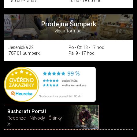
150 00 Praha 5
10:00 - 18:00 hod.
Prodejna Šumperk
více informací
Jesenická 22
Po - Čt: 13 - 17 hod.
787 01 Šumperk
Pá: 9 - 17 hod.
Bushcraft Portál
Recenze - Návody - Články