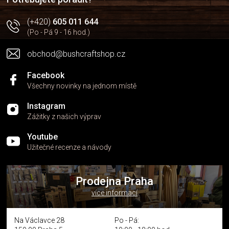
(+420)
605 011 644
(Po - Pá 9 - 16 hod.)
obchod@bushcraftshop.cz
Facebook
Všechny novinky na jednom místě
Instagram
Zážitky z našich výprav
Youtube
Užitečné recenze a návody
Prodejna Praha
více informací
Na Václavce 28
Po - Pá: