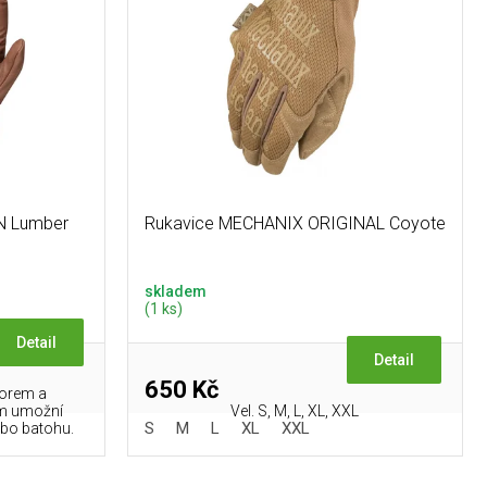
N Lumber
Rukavice MECHANIX ORIGINAL Coyote
skladem
(1 ks)
Detail
Detail
650 Kč
vorem a
ám umožní
Vel. S, M, L, XL, XXL
S
M
L
XL
XXL
nebo batohu.