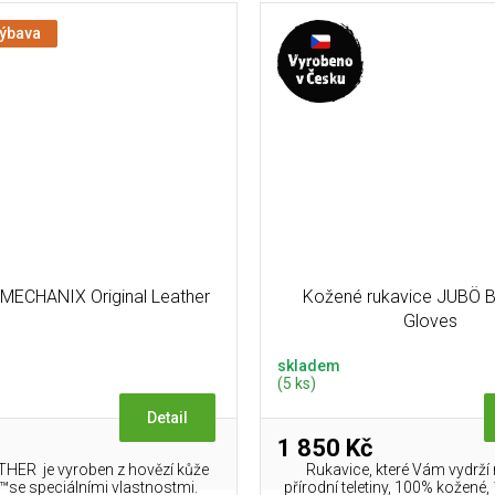
výbava
MECHANIX Original Leather
Kožené rukavice JUBÖ B
Gloves
skladem
(5 ks)
Detail
1 850 Kč
HER je vyroben z hovězí kůže
Rukavice, které Vám vydrží 
™se speciálními vlastnostmi.
přírodní teletiny, 100% kožené