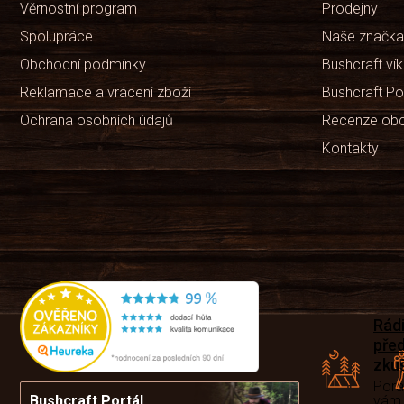
Věrnostní program
Prodejny
Spolupráce
Naše značka
Obchodní podmínky
Bushcraft ví
Reklamace a vrácení zboží
Bushcraft Po
Ochrana osobních údajů
Recenze ob
Kontakty
Rád
pře
zku
Por
vám
Bushcraft Portál