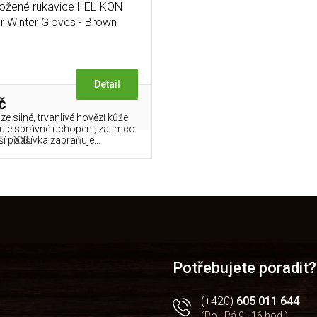
kožené rukavice HELIKON
r Winter Gloves - Brown
Detail
č
e silné, trvanlivé hovězí kůže,
čuje správné uchopení, zatímco
XXL
ší podšívka zabraňuje...
O
v
l
á
d
a
Potřebujete poradit?
c
í
(+420)
605 011 644
p
(Po - Pá 9 - 16 hod.)