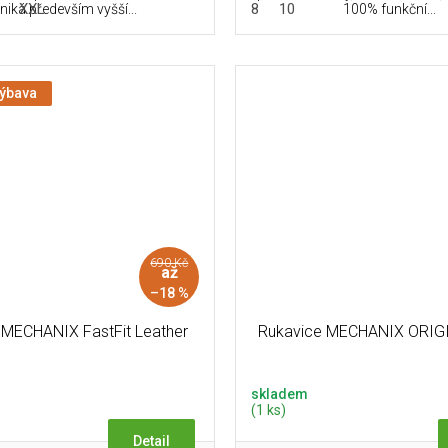
XXL
8
10
niká především vyšší...
100% funkční...
výbava
690 Kč
až
–18 %
 MECHANIX FastFit Leather
Rukavice MECHANIX ORIGI
skladem
(1 ks)
Detail