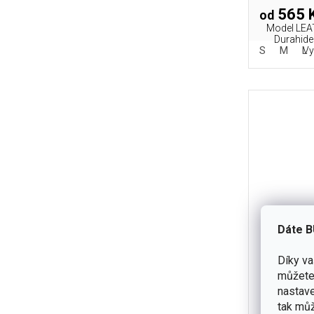
565 
od
Model LEAT
Durahide
S
M
L
Vy
Dáte B
Díky v
můžete 
Rukavice
nastave
tak můž