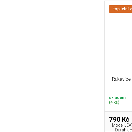
top letní 
Rukavice 
skladem
(4 ks)
790 Kč
Model LEAT
Durahide