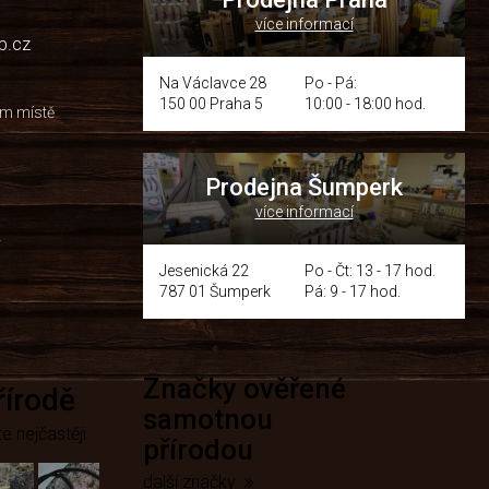
více informací
p.cz
Na Václavce 28
Po - Pá:
150 00 Praha 5
10:00 - 18:00 hod.
om místě
Prodejna Šumperk
více informací
y
Jesenická 22
Po - Čt: 13 - 17 hod.
787 01 Šumperk
Pá: 9 - 17 hod.
Značky ověřené
přírodě
samotnou
e nejčastěji
přírodou
další značky