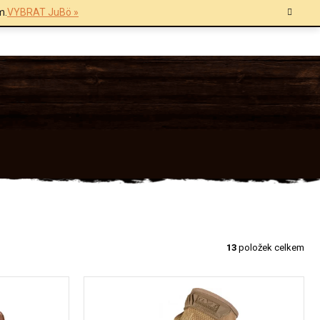
m.
VYBRAT JuBö »
13
položek celkem