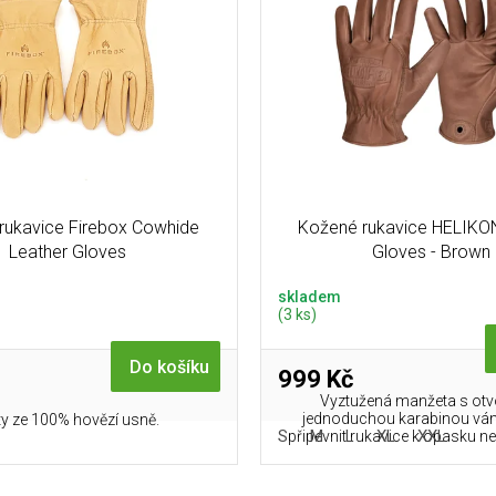
rukavice Firebox Cowhide
Kožené rukavice HELIKO
Leather Gloves
Gloves - Brown
skladem
(3 ks)
Do košíku
999 Kč
Vyztužená manžeta s ot
jednoduchou karabinou v
ty ze 100% hovězí usně.
S
M
L
XL
XXL
připevnit rukavice k opasku 