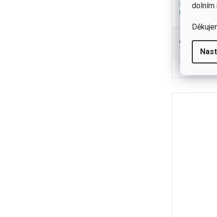
skladem
dolním 
(1 ks)
Děkuje
3 190
od
Vynikající z
Nast
pr
7
prostředí