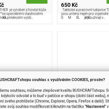
Kč
650 Kč
HER je vyroben z hovězí kůže
Taktické a pracovní rukavice T
™se speciálními vlastnostmi.
jsou určeny nejen pro vojenské
XL
S
M
XL
XXL
niká především vyšší...
je používají v...
USHCRAFTshopu souhlas s využíváním COOKIES, prosím?
3 390 Kč
až
–5 %
ašemu souhlasu, můžeme zlepšovat kvalitu BUSHCRAFTshopu.
S
kdykoliv odvolat a to buď v patičce e-shopu (dolní část webu), 
 kožené HESTRA Fält Guide
Rukavice MECHANIX 4x 
ní svého prohlížeče (Chrome, Explorer, Opera, Firefox a další). S
Glove
ete svůj souhlas modifikovat kliknutím na tlačítko "
Nastavení
" 