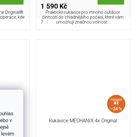
1 590 Kč
he Original®
Praktické rukavice pro mnoho outdoor
 operace, kde
činností do chladnějšího počasí, které vám
7
umožňují značnou volnost...
750 Kč
až
–24 %
ouhlas
nebo v
FastFit
Rukavice MECHANIX 4x Original
tejně
v levém