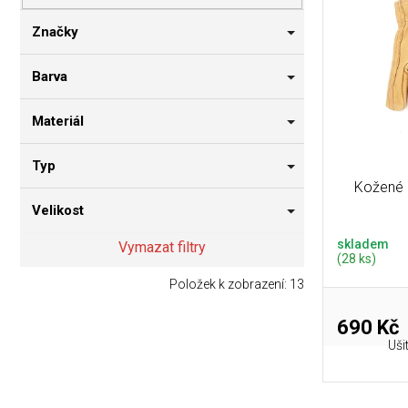
p
i
n
r
s
n
Značky
o
p
í
d
r
p
Barva
u
o
a
k
d
n
Materiál
t
u
e
ů
k
l
Typ
t
Kožené 
ů
Velikost
skladem
Vymazat filtry
(28 ks)
Položek k zobrazení:
13
690 Kč
Uši