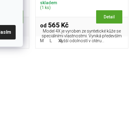
skladem
(1 ks)
Detail
Detail
565 Kč
od
ické kůže se
Model 4X je vyroben ze syntetické kůže se
lasím
ká především
speciálními vlastnostmi. Vyniká především
M
L
XL
...
vyšší odolností v otěru...