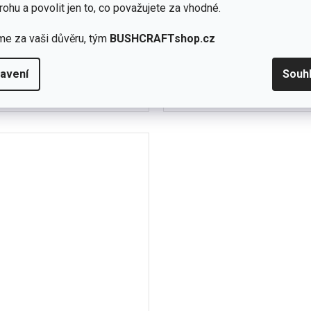
skladem
rohu a povolit jen to, co považujete za vhodné.
(1 ks)
me za vaši důvěru, tým
BUSHCRAFTshop.cz
Detail
 Kč
690 Kč
imní rukavice navržené speciálně
Model 4X je vyroben ze syntet
avení
Souh
o použití ve venkovním
speciálními vlastnostmi. Vyni
L
XL
. Rukavice byly pojmenovány...
vyšší odolností v otěru