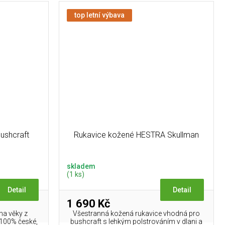
top letní výbava
ushcraft
Rukavice kožené HESTRA Skullman
skladem
(1 ks)
Detail
Detail
1 690 Kč
na věky z
Všestranná kožená rukavice vhodná pro
, 100% české,
bushcraft s lehkým polstrováním v dlani a