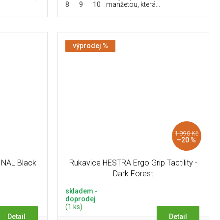
8
9
10
manžetou, která...
výprodej %
1 990 Kč
–20 %
NAL Black
Rukavice HESTRA Ergo Grip Tactility -
Dark Forest
skladem -
doprodej
(1 ks)
Detail
Detail