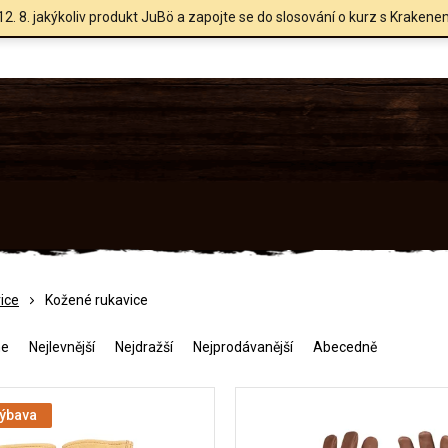
12. 8. jakýkoliv produkt JuBö a zapojte se do slosování o kurz s Krakene
ice
Kožené rukavice
me
Nejlevnější
Nejdražší
Nejprodávanější
Abecedně
výbava