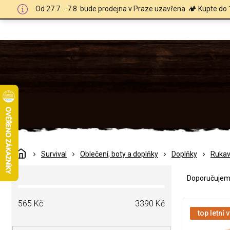
Přejít
Od 27.7. - 7.8. bude prodejna v Praze uzavřena. 🏕️ Kupte do 
na
obsah
Domů
Survival
Oblečení, boty a doplňky
Doplňky
Rukav
Ř
P
a
Doporučuje
o
z
s
e
V
t
565
Kč
3390
Kč
n
ý
top letní 
r
í
p
a