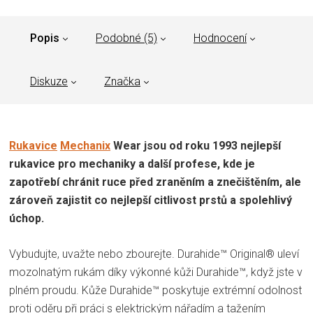
Popis
Podobné (5)
Hodnocení
Diskuze
Značka
Rukavice
Mechanix
Wear jsou od roku 1993 nejlepší
rukavice pro mechaniky a další profese, kde je
zapotřebí chránit ruce před zraněním a znečištěním, ale
zároveň zajistit co nejlepší citlivost prstů a spolehlivý
úchop.
Vybudujte, uvažte nebo zbourejte. Durahide™ Original® uleví
mozolnatým rukám díky výkonné kůži Durahide™, když jste v
plném proudu. Kůže Durahide™ poskytuje extrémní odolnost
proti oděru při práci s elektrickým nářadím a tažením