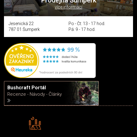
Prodejna Šumperk
více informací
Jesenická 22
Po - Čt: 13 - 17 hod.
787 01 Šumperk
Pá: 9 - 17 hod.
Bushcraft Portál
Recenze - Návody - Články
Rádi předáváme zkušenosti
Poradíme vám s výběrem