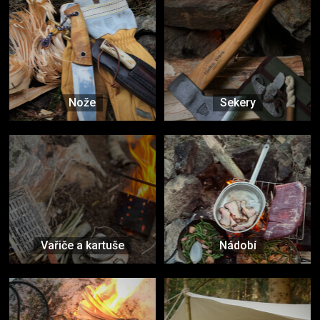
Nože
Sekery
Vařiče a kartuše
Nádobí