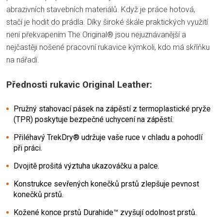
abrazivních stavebních materiálů. Když je práce hotová,
stačí je hodit do prádla. Díky široké škále praktických využití
není překvapením The Original® jsou nejuznávanější a
nejčastěji nošené pracovní rukavice kýmkoli, kdo má skříňku
na nářadí.
Přednosti rukavic Original Leather:
Pružný stahovací pásek na zápěstí z termoplastické pryže
(TPR) poskytuje bezpečné uchycení na zápěstí.
Přiléhavý TrekDry® udržuje vaše ruce v chladu a pohodlí
při práci.
Dvojitě prošitá výztuha ukazováčku a palce.
Konstrukce sevřených konečků prstů zlepšuje pevnost
konečků prstů.
Kožené konce prstů Durahide™ zvyšují odolnost prstů.