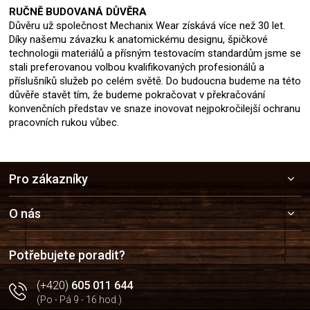
RUČNĚ BUDOVANÁ DŮVĚRA
Důvěru už společnost Mechanix Wear získává více než 30 let.
Díky našemu závazku k anatomickému designu, špičkové
technologii materiálů a přísným testovacím standardům jsme se
stali preferovanou volbou kvalifikovaných profesionálů a
příslušníků služeb po celém světě. Do budoucna budeme na této
důvěře stavět tím, že budeme pokračovat v překračování
konvenčních představ ve snaze inovovat nejpokročilejší ochranu
pracovních rukou vůbec.
Z
Pro zákazníky
á
p
a
O nás
t
í
Potřebujete poradit?
(+420)
605 011 644
(Po - Pá 9 - 16 hod.)