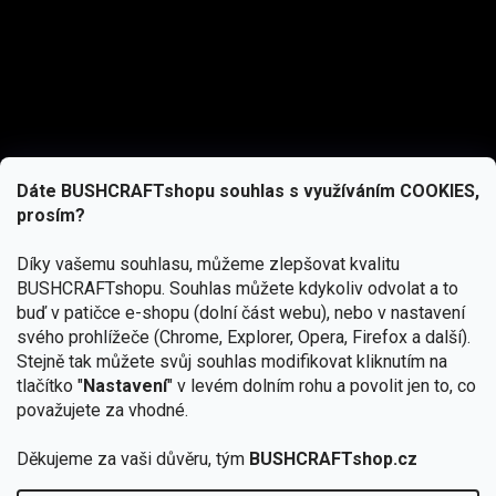
Dáte BUSHCRAFTshopu souhlas s využíváním COOKIES,
prosím?
Díky vašemu souhlasu, můžeme zlepšovat kvalitu
BUSHCRAFTshopu.
Souhlas můžete kdykoliv odvolat a to
buď v patičce e-shopu (dolní část webu), nebo v nastavení
svého prohlížeče (Chrome, Explorer, Opera, Firefox a další).
Stejně tak můžete svůj souhlas modifikovat kliknutím na
tlačítko "
Nastavení
" v levém dolním rohu a povolit jen to, co
Přihlásit se
považujete za vhodné.
Vložením e-mailu souhlasíte s
Děkujeme za vaši důvěru, tým
BUSHCRAFTshop.cz
podmínkami ochrany osobních údajů