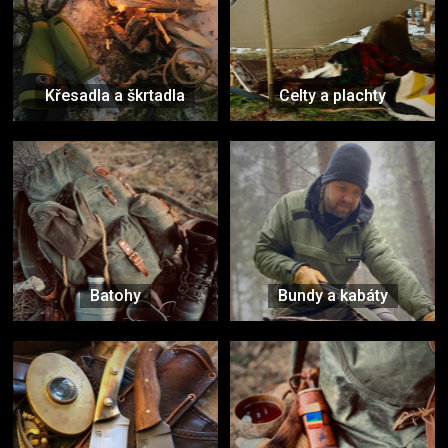
Křesadla a škrtadla
Celty a plachty
Batohy
Bundy a kabáty