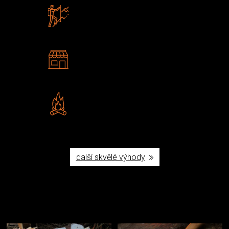
Zboží sami testujeme
U nás nekoupíte „zajíce v pytli“
2 kamenné prodejny
Navštivte nás v Praze a
Šumperku
Vlastní značka JuBö
Poctivá ruční výroba v ČR
další skvělé výhody
Užijte si to v přírodě
Vybavení, na které spoléháte nejčastěji