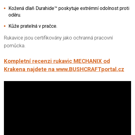
Kožená dlaň Durahide™ poskytuje extrémní odolnost proti
oděru.
Kůže pratelná v pračce.
Rukavice jsou certifikovány jako ochranná pracovní
pomůcka.
Kompletní recenzi rukavic MECHANIX od
Krakena najdete na www.BUSHCRAFTportal.cz