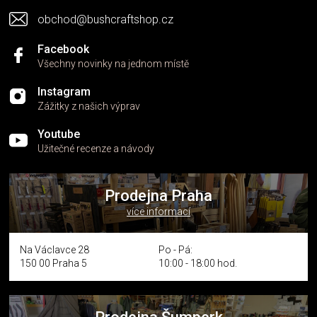
obchod@bushcraftshop.cz
Facebook
Všechny novinky na jednom místě
Instagram
Zážitky z našich výprav
Youtube
Užitečné recenze a návody
Prodejna Praha
více informací
Na Václavce 28
Po - Pá:
150 00 Praha 5
10:00 - 18:00 hod.