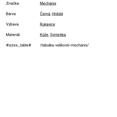
Značka
:
Mechanix
Barva
:
Černá
,
Hnědá
Výbava
:
Rukavice
Materiál
:
Kůže
,
Syntetika
#sizes_table#
:
/tabulka-velikosti-mechanix/
Přidat hodnocení