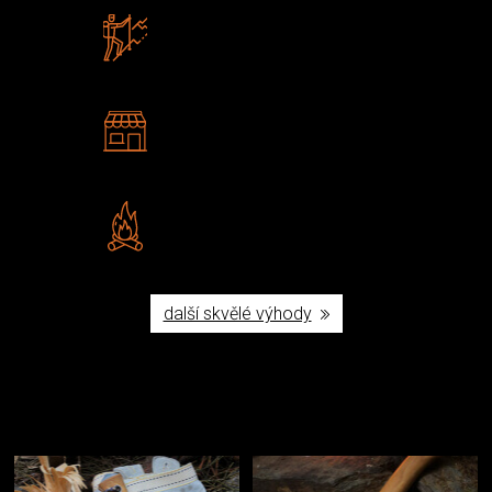
Zboží sami testujeme
U nás nekoupíte „zajíce v pytli“
2 kamenné prodejny
Navštivte nás v Praze a
Šumperku
Vlastní značka JuBö
Poctivá ruční výroba v ČR
další skvělé výhody
Užijte si to v přírodě
Vybavení, na které spoléháte nejčastěji