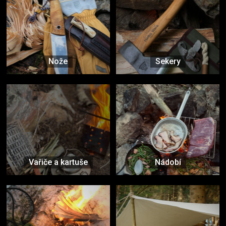
Nože
Sekery
Vařiče a kartuše
Nádobí