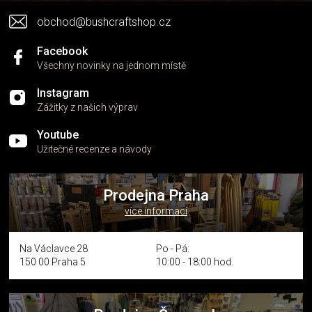
v
obchod@bushcraftshop.cz
ý
p
i
Facebook
s
Všechny novinky na jednom místě
u
Instagram
Zážitky z našich výprav
Youtube
Užitečné recenze a návody
Prodejna Praha
více informací
Na Václavce 28
Po - Pá:
150 00 Praha 5
10:00 - 18:00 hod.