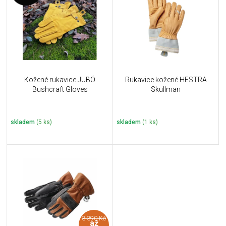
u
i
k
s
t
p
ů
r
o
d
u
Kožené rukavice JUBÖ
Rukavice kožené HESTRA
k
Bushcraft Gloves
Skullman
t
ů
skladem
(5 ks)
skladem
(1 ks)
3 390 Kč
až