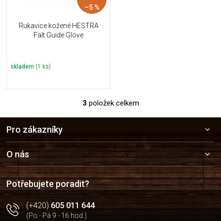
–5 %
Rukavice kožené HESTRA
Fält Guide Glove
skladem
(1 ks)
3
položek celkem
O
v
Z
l
Pro zákazníky
á
á
p
d
a
a
O nás
c
t
í
í
p
Potřebujete poradit?
r
v
(+420)
605 011 644
k
(Po - Pá 9 - 16 hod.)
y