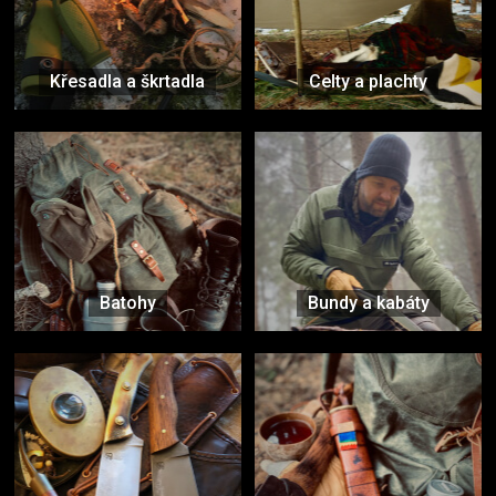
Křesadla a škrtadla
Celty a plachty
Batohy
Bundy a kabáty