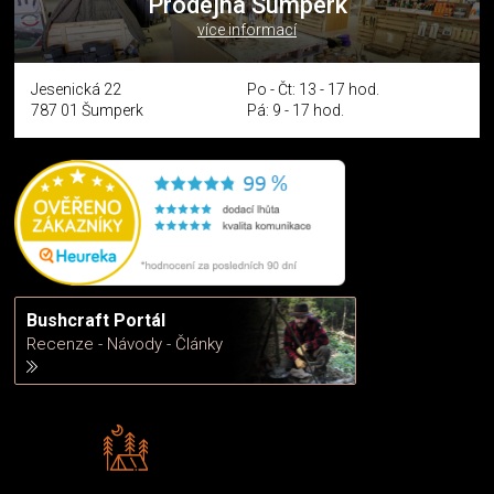
Prodejna Šumperk
více informací
Jesenická 22
Po - Čt: 13 - 17 hod.
787 01 Šumperk
Pá: 9 - 17 hod.
Bushcraft Portál
Recenze - Návody - Články
Rádi předáváme zkušenosti
Poradíme vám s výběrem