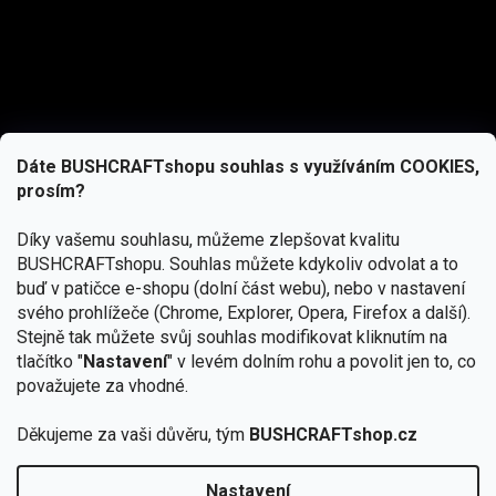
Dáte BUSHCRAFTshopu souhlas s využíváním COOKIES,
prosím?
Díky vašemu souhlasu, můžeme zlepšovat kvalitu
BUSHCRAFTshopu.
Souhlas můžete kdykoliv odvolat a to
buď v patičce e-shopu (dolní část webu), nebo v nastavení
svého prohlížeče (Chrome, Explorer, Opera, Firefox a další).
Stejně tak můžete svůj souhlas modifikovat kliknutím na
tlačítko "
Nastavení
" v levém dolním rohu a povolit jen to, co
Přihlásit se
považujete za vhodné.
Vložením e-mailu souhlasíte s
Děkujeme za vaši důvěru, tým
BUSHCRAFTshop.cz
podmínkami ochrany osobních údajů
Nastavení