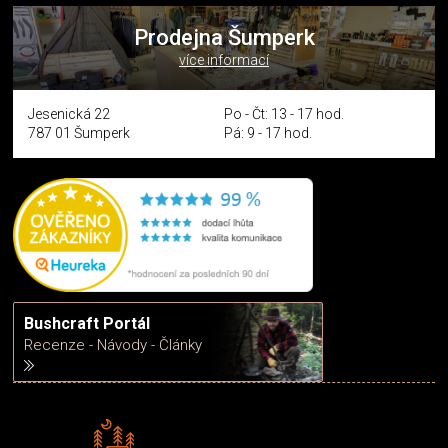
Prodejna Šumperk
více informací
Jesenická 22
Po - Čt: 13 - 17 hod.
787 01 Šumperk
Pá: 9 - 17 hod.
Bushcraft Portál
Recenze - Návody - Články
Rádi předáváme zkušenosti