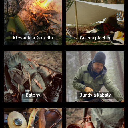
Křesadla a škrtadla
Celty a plachty
Batohy
Bundy a kabáty