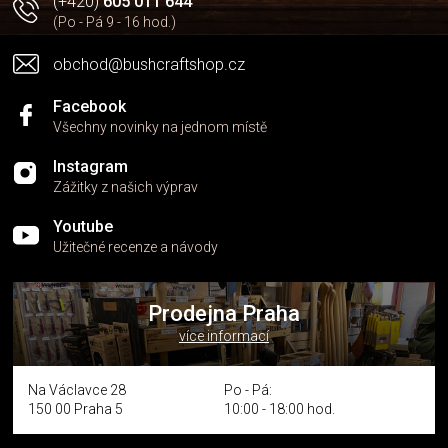
(+420)
605 011 644
(Po - Pá 9 - 16 hod.)
obchod@bushcraftshop.cz
Facebook
Všechny novinky na jednom místě
Instagram
Zážitky z našich výprav
Youtube
Užitečné recenze a návody
Prodejna Praha
více informací
Na Václavce 28
Po - Pá:
150 00 Praha 5
10:00 - 18:00 hod.