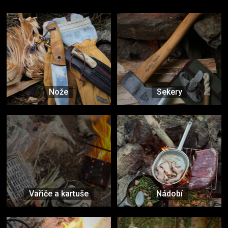
Nože
Sekery
Vařiče a kartuše
Nádobí