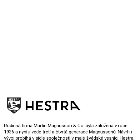
Zatím jsem je neměl mockrát na rukou, ale i tak se jeví
že budou perfektní.
8.12.2024
Hodnocení produktu je 5 z 5 hvězdiček.
Rodinná firma Martin Magnusson & Co. byla založena v roce
1936 a nyní ji vede třetí a čtvrtá generace Magnussonů. Návrh i
vývoj probíhá v sídle společnosti v malé švédské vesnici Hestra.