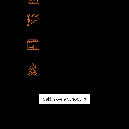
Poradíme vám s výběrem
Zboží sami testujeme
U nás nekoupíte „zajíce v pytli“
2 kamenné prodejny
Navštivte nás v Praze a
Šumperku
Vlastní značka JuBö
Poctivá ruční výroba v ČR
další skvělé výhody
Užijte si to v přírodě
Vybavení, na které spoléháte nejčastěji