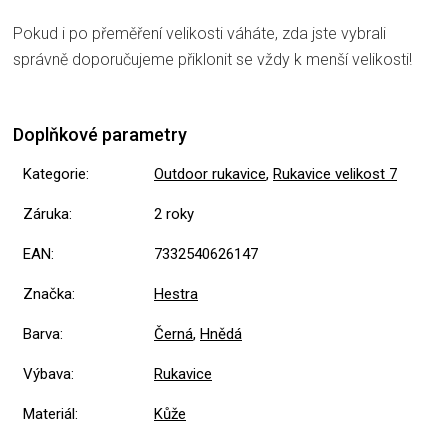
Pokud i po přeměření velikosti váháte, zda jste vybrali
správně doporučujeme přiklonit se vždy k menší velikosti!
Doplňkové parametry
Kategorie
:
Outdoor rukavice
,
Rukavice velikost 7
Záruka
:
2 roky
EAN
:
7332540626147
Značka
:
Hestra
Barva
:
Černá
,
Hnědá
Výbava
:
Rukavice
Materiál
:
Kůže