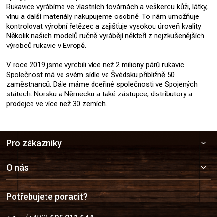
Rukavice vyrábíme ve vlastních továrnách a veškerou kůži, látky,
vlnu a další materiály nakupujeme osobně. To nám umožňuje
kontrolovat výrobní řetězec a zajišťuje vysokou úroveň kvality.
Několik našich modelů ručně vyrábějí někteří z nejzkušenějších
výrobců rukavic v Evropě.
V roce 2019 jsme vyrobili více než 2 miliony párů rukavic.
Společnost má ve svém sídle ve Švédsku přibližně 50
zaměstnanců. Dále máme dceřiné společnosti ve Spojených
státech, Norsku a Německu a také zástupce, distributory a
prodejce ve více než 30 zemích.
Z
Pro zákazníky
á
p
a
O nás
t
í
Potřebujete poradit?