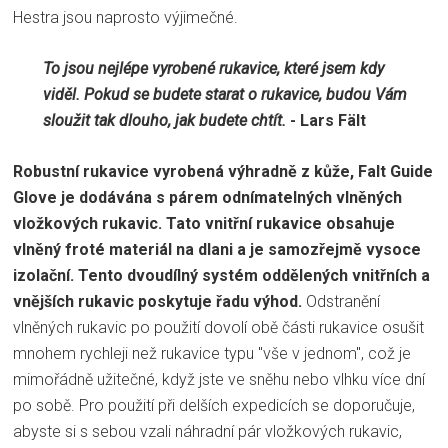
Hestra jsou naprosto výjimečné.
To jsou nejlépe vyrobené rukavice, které jsem kdy
viděl. Pokud se budete starat o rukavice, budou Vám
sloužit tak dlouho, jak budete chtít.
- Lars Fält
Robustní rukavice vyrobená výhradně z kůže, Falt Guide
Glove je dodávána s párem odnímatelných vlněných
vložkových rukavic. Tato vnitřní rukavice obsahuje
vlněný froté materiál na dlani a je samozřejmě vysoce
izolační.
Tento dvoudílný systém oddělených vnitřních a
vnějších rukavic poskytuje řadu výhod.
Odstranění
vlněných rukavic po použití dovolí obě části rukavice osušit
mnohem rychleji než rukavice typu "vše v jednom", což je
mimořádně užitečné, když jste ve sněhu nebo vlhku více dní
po sobě. Pro použití při delších expedicích se doporučuje,
abyste si s sebou vzali náhradní pár vložkových rukavic,