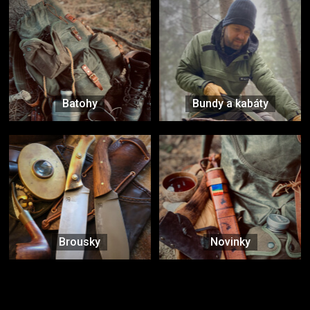
Batohy
Bundy a kabáty
Brousky
Novinky