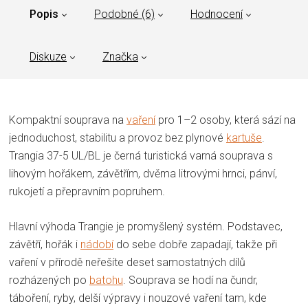
Popis
Podobné (6)
Hodnocení
Diskuze
Značka
Kompaktní souprava na
vaření
pro 1–2 osoby, která sází na
jednoduchost, stabilitu a provoz bez plynové
kartuše
.
Trangia 37-5 UL/BL je černá turistická varná souprava s
lihovým hořákem, závětřím, dvěma litrovými hrnci, pánví,
rukojetí a přepravním popruhem.
Hlavní výhoda Trangie je promyšlený systém. Podstavec,
závětří, hořák i
nádobí
do sebe dobře zapadají, takže při
vaření v přírodě neřešíte deset samostatných dílů
rozházených po
batohu
. Souprava se hodí na čundr,
táboření, ryby, delší výpravy i nouzové vaření tam, kde