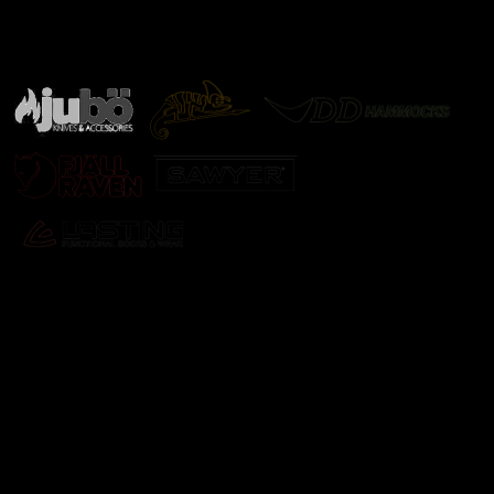
Značky ověřené samotnou přírodou
další značky
Odebírat newsletter
Vložte svůj e-mail a my vám budeme zasílat informace o
nových produktech na našem e-shopu.
E-mail