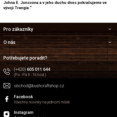
Johna E. Jonssona a v jeho duchu dnes pokračujeme ve
vývoji Trangia.
“
Z
Pro zákazníky
á
p
a
O nás
t
í
Potřebujete poradit?
(+420)
605 011 644
(Po - Pá 9 - 16 hod.)
obchod@bushcraftshop.cz
Facebook
Všechny novinky na jednom místě
Instagram