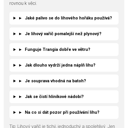
rovnou k věci.
▸
Jaké palivo se do lihového hořáku používá?
▸
Je lihový vařič pomalejší než plynový?
▸
Funguje Trangia dobře ve větru?
▸
Jak dlouho vydrží jedna náplň lihu?
▸
Je souprava vhodná na batoh?
▸
Jak se čistí hliníkové nádobí?
▸
Na co si dát pozor při používání lihu?
Tip: Lihový vařič je tichý, jednoduchý a spolehlivý. Jen