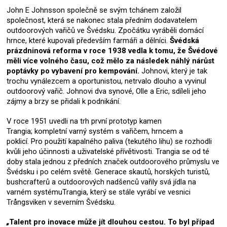
John E Johnsson společně se svým tchánem založil
společnost, která se nakonec stala předním dodavatelem
outdoorových vařičů ve Švédsku.
Zpočátku vyráběli domácí
hrnce, které kupovali především farmáři a dělníci.
Švédská
prázdninová reforma v roce 1938 vedla k tomu, že Švédové
měli více volného času, což mělo za následek náhlý nárůst
poptávky po vybavení pro kempování.
Johnovi, který je tak
trochu vynálezcem a oportunistou, netrvalo dlouho a vyvinul
outdoorový vařič.
Johnovi dva synové, Olle a Eric, sdíleli jeho
zájmy a brzy se přidali k podnikání.
V roce 1951 uvedli na trh první prototyp kamen
Trangia;
kompletní varný systém s vařičem, hrncem a
poklicí.
Pro použití kapalného paliva (tekutého lihu) se rozhodli
kvůli jeho účinnosti a uživatelské přívětivosti.
Trangia se od té
doby stala jednou z předních značek outdoorového průmyslu ve
Švédsku i po celém světě.
Generace skautů, horských turistů,
bushcrafterů a outdoorových nadšenců vařily svá jídla na
varném systémuTrangia, který se stále vyrábí ve vesnici
Trångsviken v severním Švédsku.
„
Talent pro inovace může jít dlouhou cestou. To byl případ