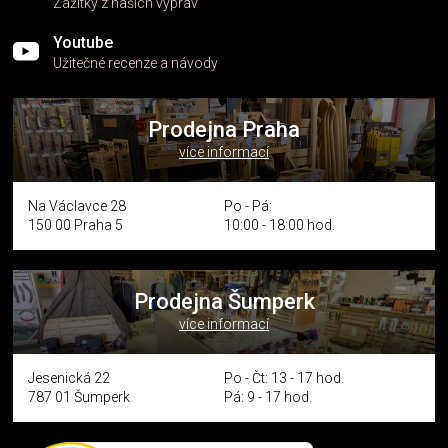
Zážitky z našich výprav
Youtube
Užitečné recenze a návody
Prodejna Praha
více informací
Na Václavce 28
Po - Pá:
150 00 Praha 5
10:00 - 18:00 hod.
Prodejna Šumperk
více informací
Jesenická 22
Po - Čt: 13 - 17 hod.
787 01 Šumperk
Pá: 9 - 17 hod.