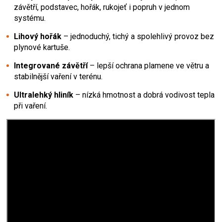
závětří, podstavec, hořák, rukojeť i popruh v jednom
systému.
Lihový hořák
– jednoduchý, tichý a spolehlivý provoz bez
plynové kartuše.
Integrované závětří
– lepší ochrana plamene ve větru a
stabilnější vaření v terénu.
Ultralehký hliník
– nízká hmotnost a dobrá vodivost tepla
při vaření.