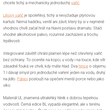
chcete tichý a mechanicky jednoduchý
vařič
.
Lihový vařič
je spolehlivý, tichý a nevyžaduje plynovou
kartuši. Nemá hadičku, ventil ani závit, který by si v nejméně
vhodnou chvíli začal hrát na hlavní postavu dramatu. Stačí
vhodné alkoholové palivo, rozumné zacházení a trochu
trpělivosti.
Integrované závětří chrání plamen lépe než otevřený vařič
bez ochrany. To oceníte na kopci, u vody i na louce, kde vítr
zásadně fouká ve chvíli, kdy máte hlad. Dva
hrnce
o objemu
1 l dávají smysl pro jednoduché vaření: jeden na vodu, druhý
na jídlo.
Pánev
poslouží na opečení menší porce nebo jako
víko.
Materiál UL znamená ultralehký hliník s dobrou tepelnou
vodivostí. Černá edice BL vypadá elegantně, ale v terénu