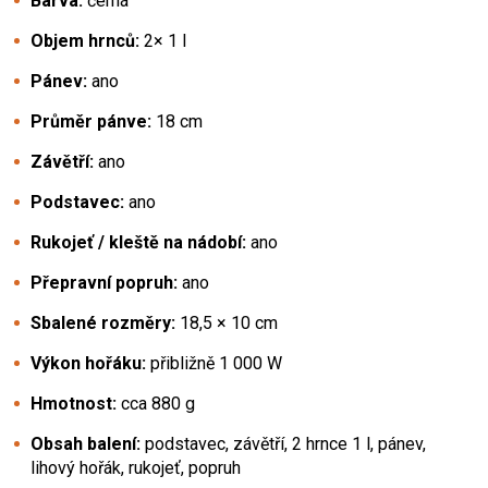
Barva:
černá
Objem hrnců:
2× 1 l
Pánev:
ano
Průměr pánve:
18 cm
Závětří:
ano
Podstavec:
ano
Rukojeť / kleště na nádobí:
ano
Přepravní popruh:
ano
Sbalené rozměry:
18,5 × 10 cm
Výkon hořáku:
přibližně 1 000 W
Hmotnost:
cca 880 g
Obsah balení:
podstavec, závětří, 2 hrnce 1 l, pánev,
lihový hořák, rukojeť, popruh