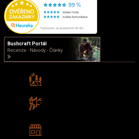
Bushcraft Portál
Recenze - Návody - Články
Rádi předáváme zkušenosti
Poradíme vám s výběrem
Zboží sami testujeme
U nás nekoupíte „zajíce v pytli“
2 kamenné prodejny
Navštivte nás v Praze a
Šumperku