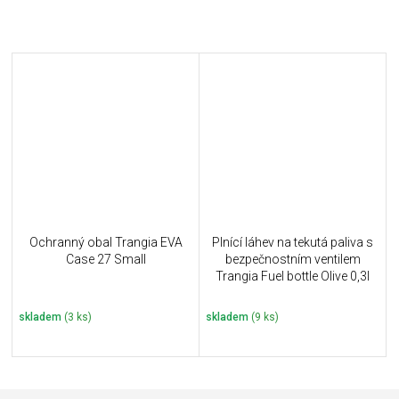
Ochranný obal Trangia EVA
Plnící láhev na tekutá paliva s
Case 27 Small
bezpečnostním ventilem
Trangia Fuel bottle Olive 0,3l
skladem
(3 ks)
skladem
(9 ks)