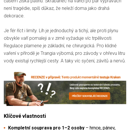
časem získá patinu. Škrábanec na vařiči po pár výpravách
není tragédie, spíš důkaz, že neleží doma jako drahá
dekorace.
Je fér říct i limity. Líh je jednoduchý a tichý, ale proti plynu
obvykle vaří pomaleji a v zimě vyžaduje víc trpělivosti.
Regulace plamene je základní, ne chirurgická. Pro klidné
vaření v přírodě je Trangia výborná; pro závody v ohřevu litru
vody existují rychlejší cesty. A taky víc syčení, závitů a nervů.
Klíčové vlastnosti
Kompletní souprava pro 1–2 osoby
– hrnce, pánev,