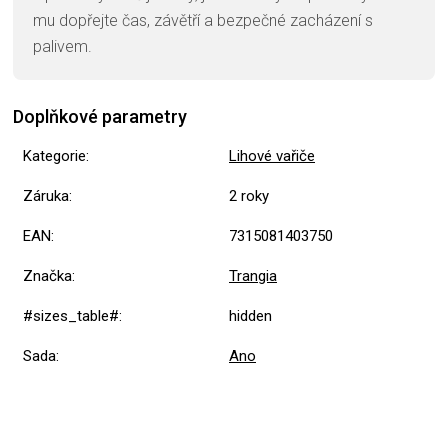
mu dopřejte čas, závětří a bezpečné zacházení s
palivem.
Doplňkové parametry
Kategorie
:
Lihové vařiče
Záruka
:
2 roky
EAN
:
7315081403750
Značka
:
Trangia
#sizes_table#
:
hidden
Sada
:
Ano