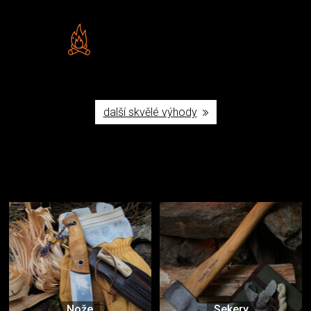
Vlastní značka JuBö
Poctivá ruční výroba v ČR
další skvělé výhody
Užijte si to v přírodě
Vybavení, na které spoléháte nejčastěji
Nože
Sekery