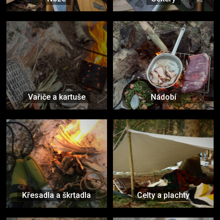
Vařiče a kartuše
Nádobí
Křesadla a škrtadla
Celty a plachty