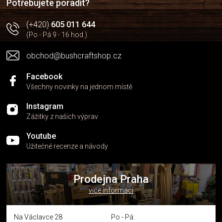
Potřebujete poradit?
(+420)
605 011 644
(Po - Pá 9 - 16 hod.)
obchod@bushcraftshop.cz
Facebook
Všechny novinky na jednom místě
Instagram
Zážitky z našich výprav
Youtube
Užitečné recenze a návody
Prodejna Praha
více informací
Na Václavce 28
Po - Pá: