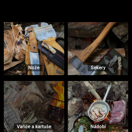
Užijte si to v přírodě
Vybavení, na které spoléháte nejčastěji
Nože
Sekery
Vařiče a kartuše
Nádobí