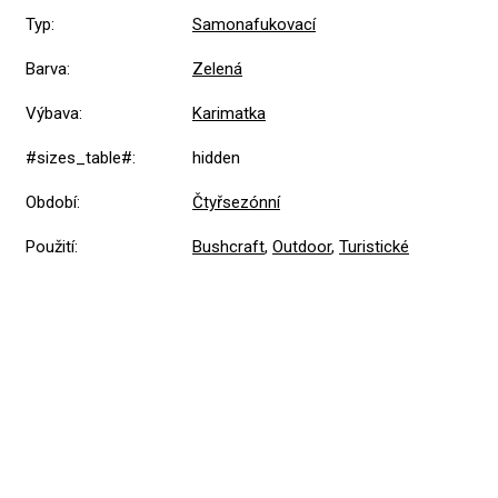
Typ
:
Samonafukovací
Barva
:
Zelená
Výbava
:
Karimatka
#sizes_table#
:
hidden
Období
:
Čtyřsezónní
Použití
:
Bushcraft
,
Outdoor
,
Turistické
Přidat hodnocení