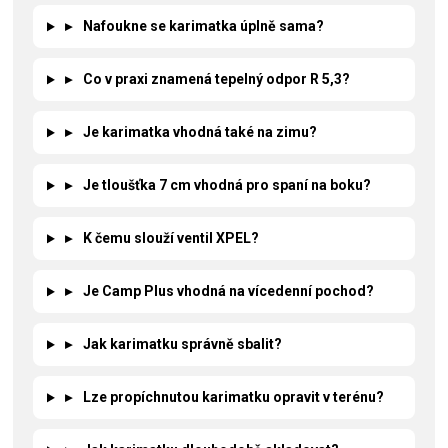
▸
Nafoukne se karimatka úplně sama?
▸
Co v praxi znamená tepelný odpor R 5,3?
▸
Je karimatka vhodná také na zimu?
▸
Je tloušťka 7 cm vhodná pro spaní na boku?
▸
K čemu slouží ventil XPEL?
▸
Je Camp Plus vhodná na vícedenní pochod?
▸
Jak karimatku správně sbalit?
▸
Lze propíchnutou karimatku opravit v terénu?