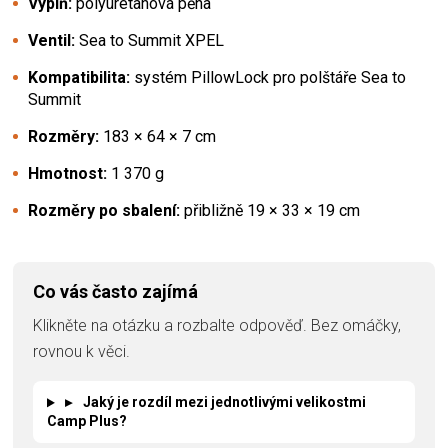
Výplň:
polyuretanová pěna
Ventil:
Sea to Summit XPEL
Kompatibilita:
systém PillowLock pro polštáře Sea to
Summit
Rozměry:
183 × 64 × 7 cm
Hmotnost:
1 370 g
Rozměry po sbalení:
přibližně 19 × 33 × 19 cm
Co vás často zajímá
Klikněte na otázku a rozbalte odpověď. Bez omáčky,
rovnou k věci.
▸
Jaký je rozdíl mezi jednotlivými velikostmi
Camp Plus?