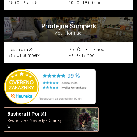
150 00 Praha 5
10:00 - 18:00 hod.
Prodejna Šumperk
více informací
Jesenická 22
Po - Čt: 13 - 17 hod.
787 01 Šumperk
Pá: 9 - 17 hod.
Bushcraft Portál
Recenze - Návody - Články