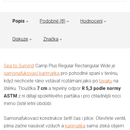
Popis
Podobné (8)
Hodnocení
Diskuze
Značka
Sea to Summit
Camp Plus Regular Rectangular Wide je
samonafukovací karimatka
pro pohodlné spaní v terénu,
když nechcete ráno vstávat rozlámaní jako po
bivaku
na
štěrku. Tloušťka
7 cm
a tepelný odpor
R 5,3 podle normy
ASTM
z ní dělají spolehlivého parťáka i pro chladnější noci
mimo čistě letní období.
Samonafukovací konstrukce šetří čas i plíce. Otevřete ventil,
pěna začne nasávat vzduch a
karimatka
sama získá objem.