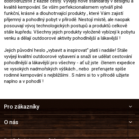
dobrodružství z každé cesty. Vyvíjejí nové standardy v designu a
kvalitě kempování. Se vším perfekcionalismem vytváří plně
funkční, krásné a dlouhotrvající produkty , které Vám zajistí
příjemný a pohodlný pobyt v přírodě. Nestojí místě, ale naopak
posouvají vývoj technologických postupů a produktů celkově
stále kupředu. Všechny jejich produkty vyloženě vybízejí k pobytu
venku a dělají outdoorové aktivity pohodlnější a lákavější !
Jejich původní heslo „vybavit a inspirovat“ platí i nadále! Stále
vyvíjejí kvalitní outdoorové vybavení a snaží se udělat cestování
pohodlnější a lákavější pro všechny - ať už jste členem expedice
ve vysokých nadmořských výškách , nebo preferujete spíše
rodinné kempování s nejbližšími . S námi si to v přírodě užijete
naplno a v pohodlí !
Z
Pro zákazníky
á
p
a
O nás
t
í