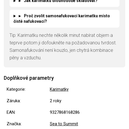
▸
Jak karimatku dlouhodobě skladovat?
▸
Proč zvolit samonafukovací karimatku místo
čistě nafukovací?
Tip: Karimatku nechte několik minut nabírat objem a
teprve potom ji dofoukněte na požadovanou tvrdost.
Samonafukování není kouzlo, jen chytrá kombinace
pěny a vzduchu.
Doplňkové parametry
Kategorie
:
Karimatky
Záruka
:
2 roky
EAN
:
9327868168286
Značka
:
Sea to Summit