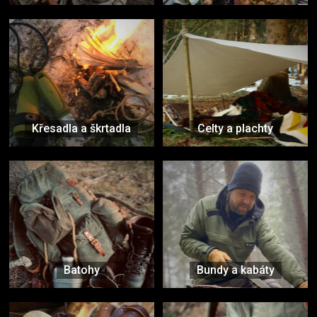
Křesadla a škrtadla
Celty a plachty
Batohy
Bundy a kabáty