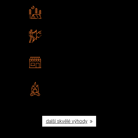
Rádi předáváme zkušenosti
Poradíme vám s výběrem
Zboží sami testujeme
U nás nekoupíte „zajíce v pytli“
2 kamenné prodejny
Navštivte nás v Praze a
Šumperku
Vlastní značka JuBö
Poctivá ruční výroba v ČR
další skvělé výhody