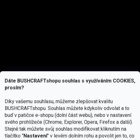
Dáte BUSHCRAFTshopu souhlas s využíváním COOKIES,
prosím?
Díky vašemu souhlasu, můžeme zlepšovat kvalitu
BUSHCRAFTshopu.
Souhlas můžete kdykoliv odvolat a to
buď v patičce e-shopu (dolní část webu), nebo v nastavení
svého prohlížeče (Chrome, Explorer, Opera, Firefox a další).
Stejně tak můžete svůj souhlas modifikovat kliknutím na
tlačítko "
Nastavení
" v levém dolním rohu a povolit jen to, co