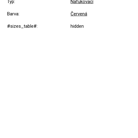
Typ
:
Nafukovací
Barva
:
Červená
#sizes_table#
:
hidden
Přidat hodnocení