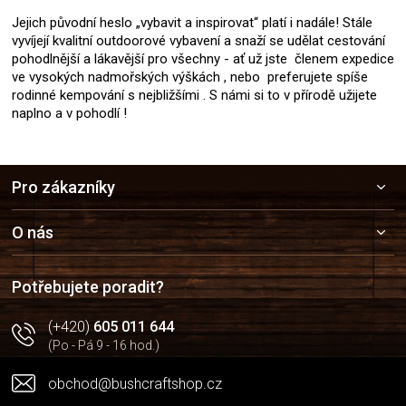
Jejich původní heslo „vybavit a inspirovat“ platí i nadále! Stále
vyvíjejí kvalitní outdoorové vybavení a snaží se udělat cestování
pohodlnější a lákavější pro všechny - ať už jste členem expedice
ve vysokých nadmořských výškách , nebo preferujete spíše
rodinné kempování s nejbližšími . S námi si to v přírodě užijete
naplno a v pohodlí !
Z
Pro zákazníky
á
p
a
O nás
t
í
Potřebujete poradit?
(+420)
605 011 644
(Po - Pá 9 - 16 hod.)
obchod@bushcraftshop.cz