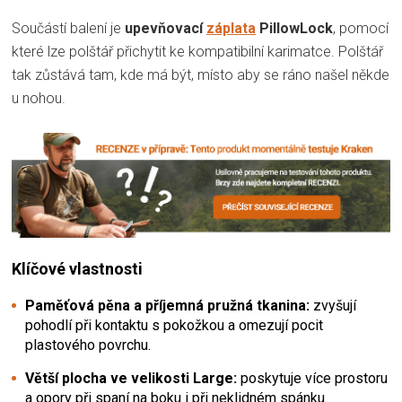
Součástí balení je
upevňovací
záplata
PillowLock
, pomocí
které lze polštář přichytit ke kompatibilní karimatce. Polštář
tak zůstává tam, kde má být, místo aby se ráno našel někde
u nohou.
Klíčové vlastnosti
Paměťová pěna a příjemná pružná tkanina:
zvyšují
pohodlí při kontaktu s pokožkou a omezují pocit
plastového povrchu.
Větší plocha ve velikosti Large:
poskytuje více prostoru
a opory při spaní na boku i při neklidném spánku.