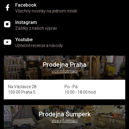
Facebook
Všechny novinky na jednom místě
Instagram
Zážitky z našich výprav
Youtube
Užitečné recenze a návody
Prodejna Praha
více informací
Na Václavce 28
Po - Pá:
150 00 Praha 5
10:00 - 18:00 hod.
Prodejna Šumperk
více informací