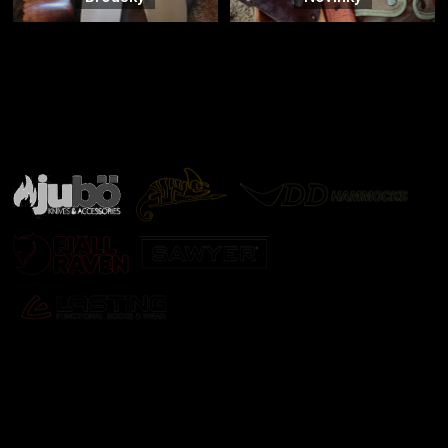
Značky ověřené samotnou přírodou
další značky
Odebírat newsletter