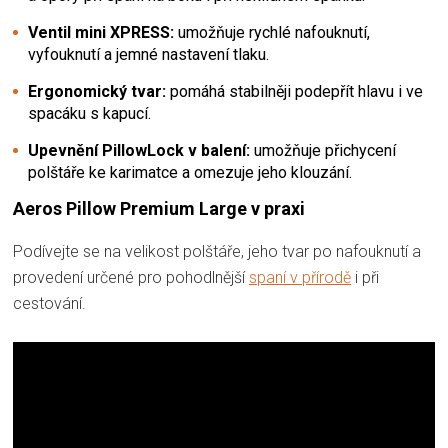
Ventil mini XPRESS:
umožňuje rychlé nafouknutí,
vyfouknutí a jemné nastavení tlaku.
Ergonomický tvar:
pomáhá stabilněji podepřít hlavu i ve
spacáku s kapucí.
Upevnění PillowLock v balení:
umožňuje přichycení
polštáře ke karimatce a omezuje jeho klouzání.
Aeros Pillow Premium Large v praxi
Podívejte se na velikost polštáře, jeho tvar po nafouknutí a
provedení určené pro pohodlnější
spaní v přírodě
i při
cestování.