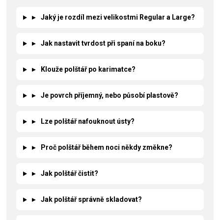
▸
Jaký je rozdíl mezi velikostmi Regular a Large?
▸
Jak nastavit tvrdost při spaní na boku?
▸
Klouže polštář po karimatce?
▸
Je povrch příjemný, nebo působí plastově?
▸
Lze polštář nafouknout ústy?
▸
Proč polštář během noci někdy změkne?
▸
Jak polštář čistit?
▸
Jak polštář správně skladovat?