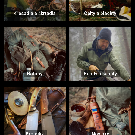
Křesadla a škrtadla
Celty a plachty
Batohy
Bundy a kabáty
Brousky
Novinky