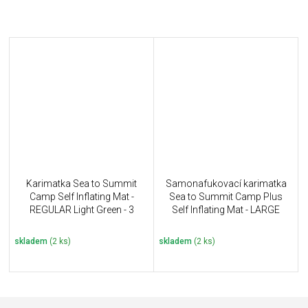
Karimatka Sea to Summit
Samonafukovací karimatka
Camp Self Inflating Mat -
Sea to Summit Camp Plus
REGULAR Light Green - 3
Self Inflating Mat - LARGE
sezonní
RECTANGULAR Dark Green -
4 sezoní
skladem
(2 ks)
skladem
(2 ks)