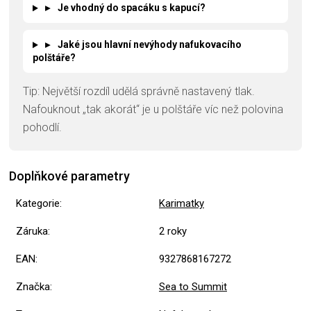
▸
Je vhodný do spacáku s kapucí?
▸
Jaké jsou hlavní nevýhody nafukovacího
polštáře?
Tip: Největší rozdíl udělá správně nastavený tlak.
Nafouknout „tak akorát“ je u polštáře víc než polovina
pohodlí.
Doplňkové parametry
Kategorie
:
Karimatky
Záruka
:
2 roky
EAN
:
9327868167272
Značka
:
Sea to Summit