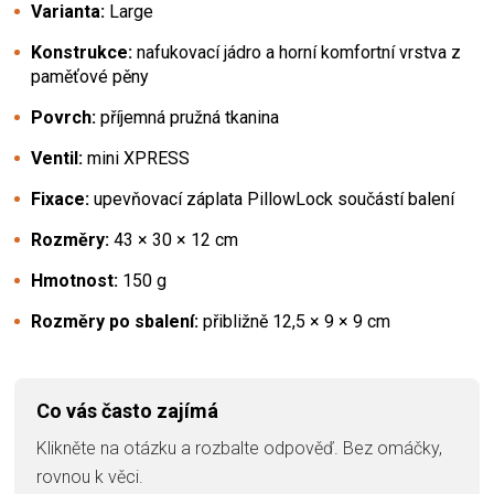
Varianta:
Large
Konstrukce:
nafukovací jádro a horní komfortní vrstva z
paměťové pěny
Povrch:
příjemná pružná tkanina
Ventil:
mini XPRESS
Fixace:
upevňovací záplata PillowLock součástí balení
Rozměry:
43 × 30 × 12 cm
Hmotnost:
150 g
Rozměry po sbalení:
přibližně 12,5 × 9 × 9 cm
Co vás často zajímá
Klikněte na otázku a rozbalte odpověď. Bez omáčky,
rovnou k věci.