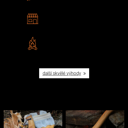
2 kamenné prodejny
Navštivte nás v Praze a
Šumperku
Vlastní značka JuBö
Poctivá ruční výroba v ČR
další skvělé výhody
Užijte si to v přírodě
Vybavení, na které spoléháte nejčastěji