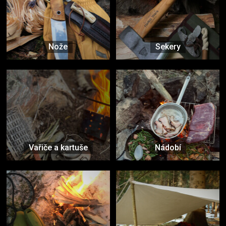
Nože
Sekery
Vařiče a kartuše
Nádobí