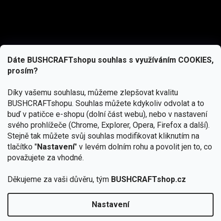
Dáte BUSHCRAFTshopu souhlas s využíváním COOKIES,
prosím?
Díky vašemu souhlasu, můžeme zlepšovat kvalitu
BUSHCRAFTshopu.
Souhlas můžete kdykoliv odvolat a to
buď v patičce e-shopu (dolní část webu), nebo v nastavení
svého prohlížeče (Chrome, Explorer, Opera, Firefox a další).
Stejně tak můžete svůj souhlas modifikovat kliknutím na
tlačítko "
Nastavení
" v levém dolním rohu a povolit jen to, co
Přihlásit se
považujete za vhodné.
Vložením e-mailu souhlasíte s
podmínkami ochrany osobních údajů
Děkujeme za vaši důvěru, tým
BUSHCRAFTshop.cz
Nastavení
Copyright 2026
BUSHCRAFTshop.cz
. Všechna práva
🏕️ Kupte do 12. 8. jakýkoliv produkt JuBö a