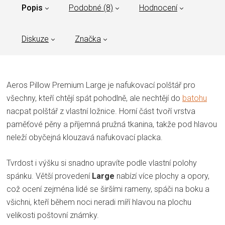
Popis
Podobné (8)
Hodnocení
Diskuze
Značka
Aeros Pillow Premium Large je nafukovací polštář pro
všechny, kteří chtějí spát pohodlně, ale nechtějí do
batohu
nacpat polštář z vlastní ložnice. Horní část tvoří vrstva
paměťové pěny a příjemná pružná tkanina, takže pod hlavou
neleží obyčejná klouzavá nafukovací placka.
Tvrdost i výšku si snadno upravíte podle vlastní polohy
spánku. Větší provedení
Large
nabízí více plochy a opory,
což ocení zejména lidé se širšími rameny, spáči na boku a
všichni, kteří během noci neradi míří hlavou na plochu
velikosti poštovní známky.