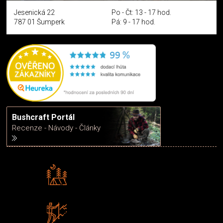
Jesenická 22
Po - Čt: 13 - 17 hod.
787 01 Šumperk
Pá: 9 - 17 hod.
Bushcraft Portál
Recenze - Návody - Články
Rádi předáváme zkušenosti
Poradíme vám s výběrem
Zboží sami testujeme
U nás nekoupíte „zajíce v pytli“