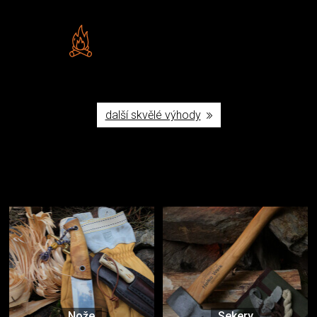
Vlastní značka JuBö
Poctivá ruční výroba v ČR
další skvělé výhody
Užijte si to v přírodě
Vybavení, na které spoléháte nejčastěji
Nože
Sekery