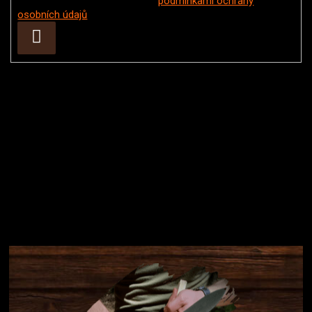
Vložením e-mailu souhlasíte s
podmínkami ochrany
osobních údajů
Přihlásit
se
Instagram