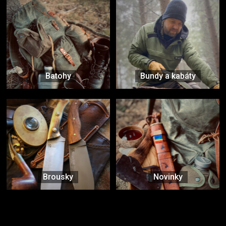
Batohy
Bundy a kabáty
Brousky
Novinky