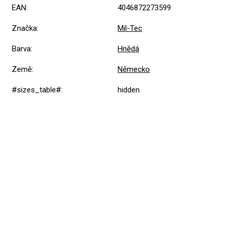
EAN
:
4046872273599
Značka
:
Mil-Tec
Barva
:
Hnědá
Země
:
Německo
#sizes_table#
:
hidden
Přidat hodnocení