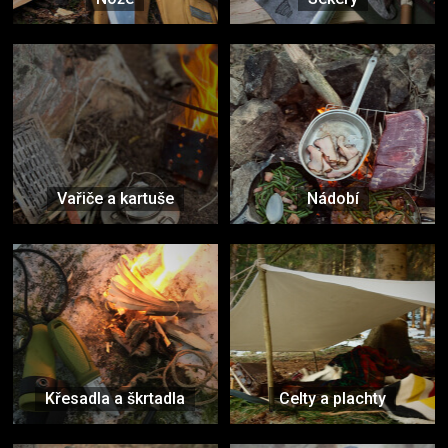
Vařiče a kartuše
Nádobí
Křesadla a škrtadla
Celty a plachty