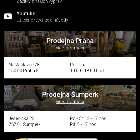
Zážitky z našich výprav
Youtube
Užitečné recenze a návody
Prodejna Praha
více informací
Na Václavce 28
Po - Pá:
150 00 Praha 5
10:00 - 18:00 hod.
Prodejna Šumperk
více informací
Jesenická 22
Po - Čt: 13 - 17 hod.
787 01 Šumperk
Pá: 9 - 17 hod.