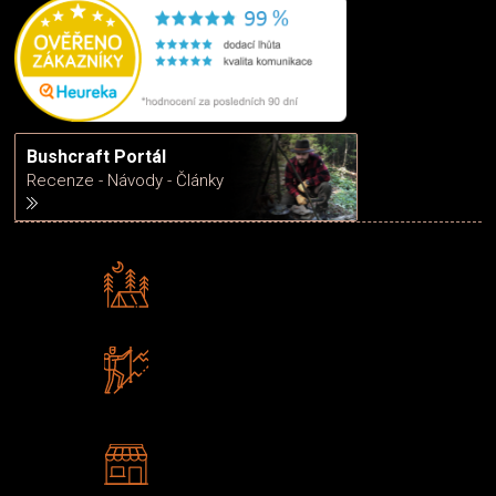
Bushcraft Portál
Recenze - Návody - Články
Rádi předáváme zkušenosti
Poradíme vám s výběrem
Zboží sami testujeme
U nás nekoupíte „zajíce v pytli“
2 kamenné prodejny
Navštivte nás v Praze a
Šumperku