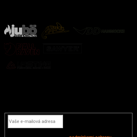
Značky ověřené samotnou přírodou
další značky
Odebírat newsletter