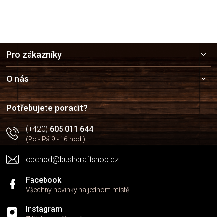
Z
Pro zákazníky
á
p
a
O nás
t
í
Potřebujete poradit?
(+420)
605 011 644
(Po - Pá 9 - 16 hod.)
obchod@bushcraftshop.cz
Facebook
Všechny novinky na jednom místě
Instagram