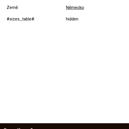
Země
:
Německo
#sizes_table#
:
hidden
Přidat hodnocení
Z