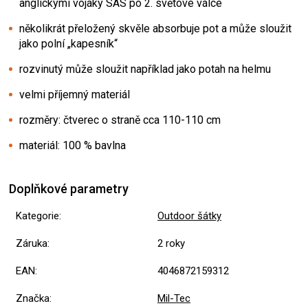
anglickými vojáky SAS po 2. světové válce
několikrát přeložený skvěle absorbuje pot a může sloužit
jako polní „kapesník“
rozvinutý může sloužit například jako potah na helmu
velmi příjemný materiál
rozměry: čtverec o straně cca 110-110 cm
materiál: 100 % bavlna
Doplňkové parametry
Kategorie
:
Outdoor šátky
Záruka
:
2 roky
EAN
:
4046872159312
Značka
:
Mil-Tec