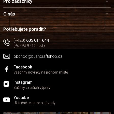
Pro zákazníky
á
p
a
O nás
t
í
Potřebujete poradit?
(+420)
605 011 644
(Po - Pá 9 - 16 hod.)
obchod@bushcraftshop.cz
Facebook
Všechny novinky na jednom místě
Instagram
Zážitky z našich výprav
Youtube
Užitečné recenze a návody