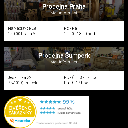
Prodejna Praha
více informací
Na Václavce 28
Po - Pá:
150 00 Praha 5
10:00 - 18:00 hod.
Prodejna Šumperk
více informací
Jesenická 22
Po - Čt: 13 - 17 hod.
787 01 Šumperk
Pá: 9 - 17 hod.