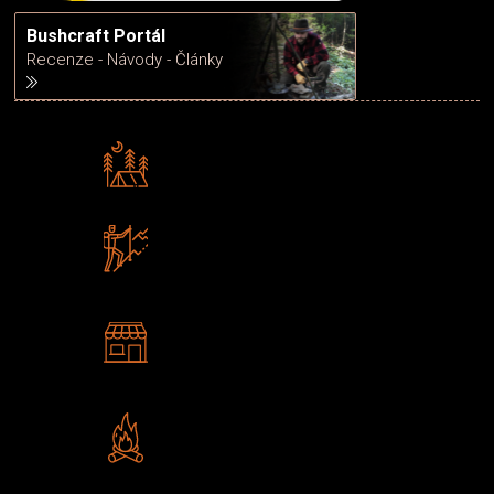
Bushcraft Portál
Recenze - Návody - Články
Rádi předáváme zkušenosti
Poradíme vám s výběrem
Zboží sami testujeme
U nás nekoupíte „zajíce v pytli“
2 kamenné prodejny
Navštivte nás v Praze a
Šumperku
Vlastní značka JuBö
Poctivá ruční výroba v ČR