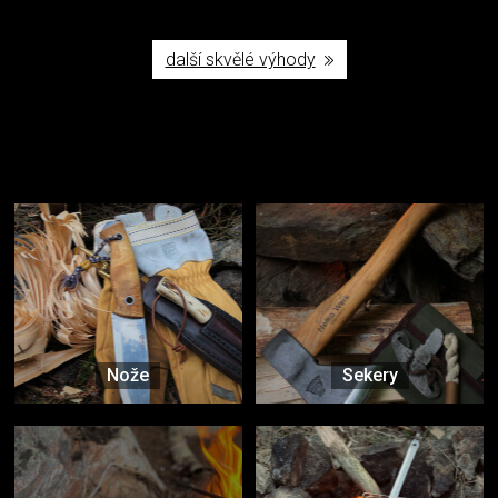
další skvělé výhody
Užijte si to v přírodě
Vybavení, na které spoléháte nejčastěji
Nože
Sekery