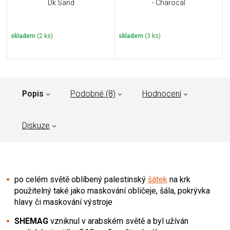
Dk Sand
- Charocal
skladem
(2 ks)
skladem
(3 ks)
Popis
Podobné (8)
Hodnocení
Diskuze
po celém světě oblíbený palestinský
šátek
na krk
použitelný také jako maskování obličeje, šála, pokrývka
hlavy či maskování výstroje
SHEMAG
vzniknul v arabském světě a byl užíván