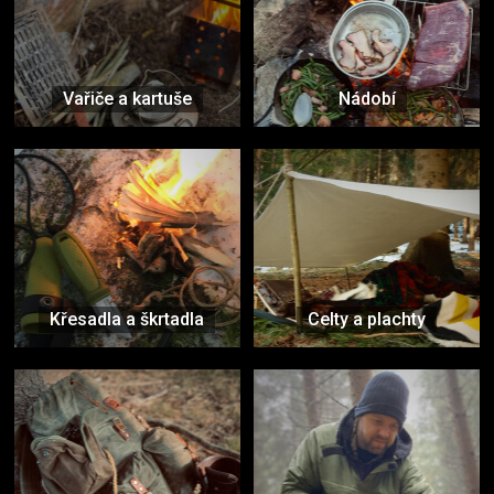
Vařiče a kartuše
Nádobí
Křesadla a škrtadla
Celty a plachty