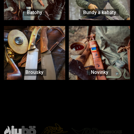
Batohy
Bundy a kabáty
Brousky
Novinky
Značky ověřené samotnou přírodou
další značky