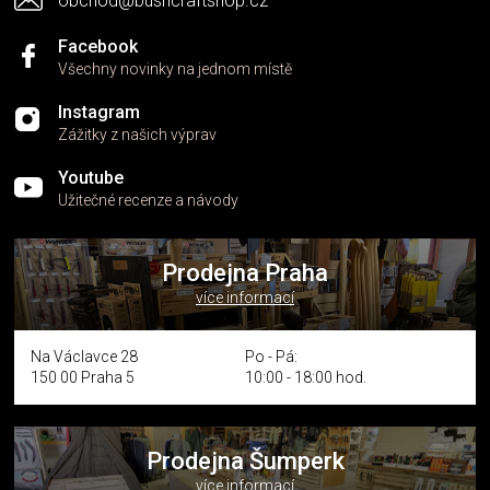
obchod@bushcraftshop.cz
u
Facebook
Všechny novinky na jednom místě
Instagram
Zážitky z našich výprav
Youtube
Užitečné recenze a návody
Prodejna Praha
více informací
Na Václavce 28
Po - Pá:
150 00 Praha 5
10:00 - 18:00 hod.
Prodejna Šumperk
více informací