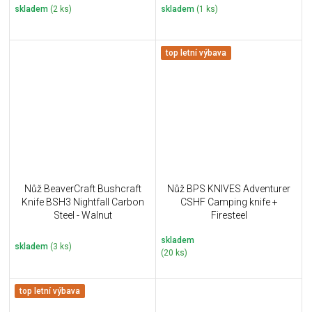
skladem
(2 ks)
skladem
(1 ks)
top letní výbava
Nůž BeaverCraft Bushcraft
Nůž BPS KNIVES Adventurer
Knife BSH3 Nightfall Carbon
CSHF Camping knife +
Steel - Walnut
Firesteel
skladem
skladem
(3 ks)
(20 ks)
top letní výbava