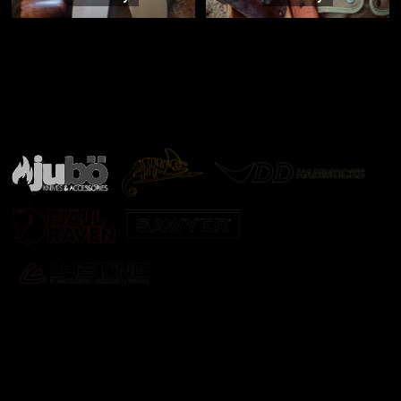
Značky ověřené samotnou přírodou
další značky
Odebírat newsletter