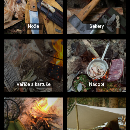
Nože
Sekery
Vařiče a kartuše
Nádobí