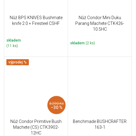
Nůž BPS KNIVES Bushmate
Nůž Condor Mini Duku
knife 2.0 + Firesteel CSHF
Parang Machete CTK426-
10.5HC
skladem
skladem
(2 ks)
(11 ks)
výprodej %
3 290 Kč
–30 %
Nůž Condor Primitive Bush
Benchmade BUSHCRAFTER
Machete (CS) CTK3902-
163-1
12HC