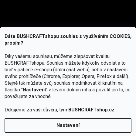
Dáte BUSHCRAFTshopu souhlas s využíváním COOKIES,
prosím?
Díky vašemu souhlasu, můžeme zlepšovat kvalitu
BUSHCRAFTshopu.
Souhlas můžete kdykoliv odvolat a to
buď v patičce e-shopu (dolní část webu), nebo v nastavení
svého prohlížeče (Chrome, Explorer, Opera, Firefox a další).
Stejně tak můžete svůj souhlas modifikovat kliknutím na
tlačítko "
Nastavení
" v levém dolním rohu a povolit jen to, co
Přihlásit se
považujete za vhodné.
Vložením e-mailu souhlasíte s
Děkujeme za vaši důvěru, tým
BUSHCRAFTshop.cz
podmínkami ochrany osobních údajů
Nastavení
Od 27.7. - 7.8. bude prodejna v Praze uzavřena.
Copyright 2026
BUSHCRAFTshop.cz
. Všechna práva
🏕️ Kupte do 12. 8. jakýkoliv produkt JuBö a