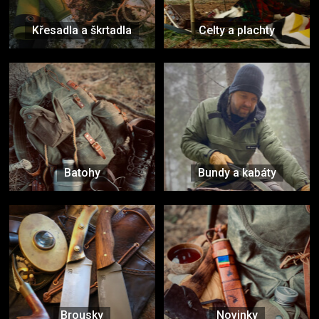
Křesadla a škrtadla
Celty a plachty
Batohy
Bundy a kabáty
Brousky
Novinky