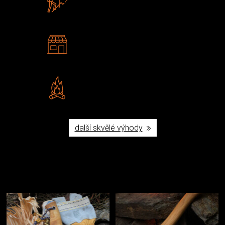
U nás nekoupíte „zajíce v pytli“
2 kamenné prodejny
Navštivte nás v Praze a
Šumperku
Vlastní značka JuBö
Poctivá ruční výroba v ČR
další skvělé výhody
Užijte si to v přírodě
Vybavení, na které spoléháte nejčastěji