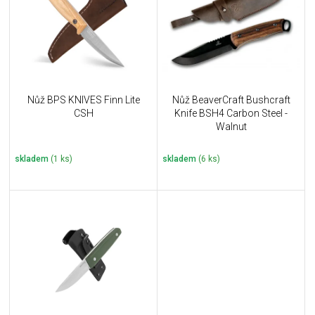
i
k
s
t
p
ů
r
o
d
u
Nůž BPS KNIVES Finn Lite
Nůž BeaverCraft Bushcraft
k
CSH
Knife BSH4 Carbon Steel -
t
Walnut
ů
skladem
(1 ks)
skladem
(6 ks)