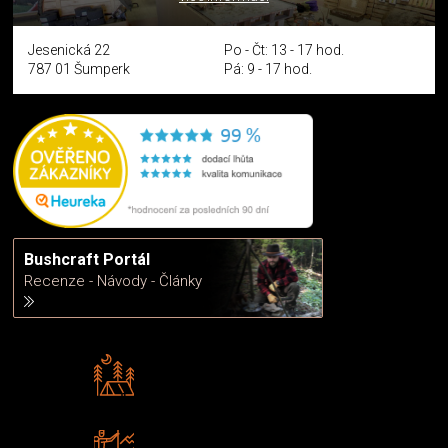
Jesenická 22
Po - Čt: 13 - 17 hod.
787 01 Šumperk
Pá: 9 - 17 hod.
Bushcraft Portál
Recenze - Návody - Články
Rádi předáváme zkušenosti
Poradíme vám s výběrem
Zboží sami testujeme