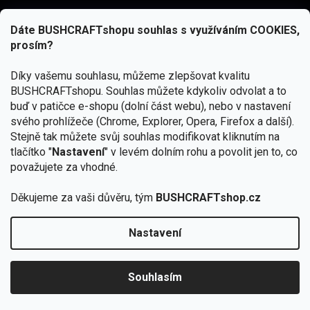
Dáte BUSHCRAFTshopu souhlas s využíváním COOKIES,
prosím?
Díky vašemu souhlasu, můžeme zlepšovat kvalitu
BUSHCRAFTshopu.
Souhlas můžete kdykoliv odvolat a to
buď v patičce e-shopu (dolní část webu), nebo v nastavení
svého prohlížeče (Chrome, Explorer, Opera, Firefox a další).
Stejně tak můžete svůj souhlas modifikovat kliknutím na
tlačítko "
Nastavení
" v levém dolním rohu a povolit jen to, co
Přihlásit se
považujete za vhodné.
Vložením e-mailu souhlasíte s
podmínkami ochrany osobních údajů
Děkujeme za vaši důvěru, tým
BUSHCRAFTshop.cz
Nastavení
Od 27.7. - 7.8. bude prodejna v Praze uzavřena.
Copyright 2026
BUSHCRAFTshop.cz
. Všechna práva
🏕️ Kupte do 12. 8. jakýkoliv produkt JuBö a
vyhrazena.
Upravit nastavení cookies
zapojte se do slosování o kurz s
Souhlasím
Krakenem.
VYBRAT JuBö »
Vytvořil Shoptet