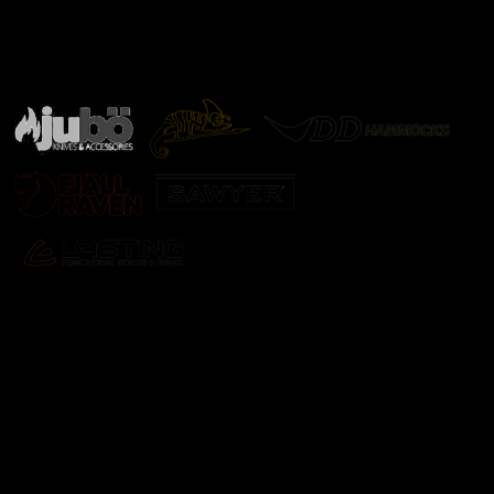
Značky ověřené samotnou přírodou
další značky
Odebírat newsletter
Vložte svůj e-mail a my vám budeme zasílat informace o
nových produktech na našem e-shopu.