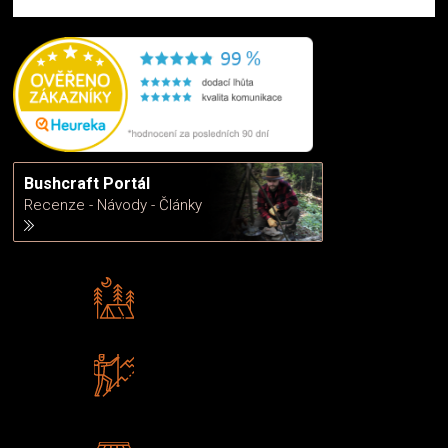
Bushcraft Portál
Recenze - Návody - Články
Rádi předáváme zkušenosti
Poradíme vám s výběrem
Zboží sami testujeme
U nás nekoupíte „zajíce v pytli“
2 kamenné prodejny