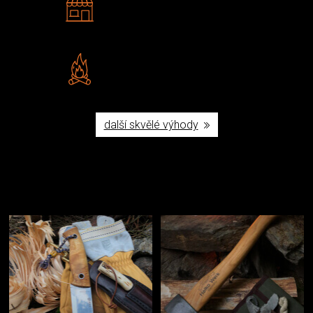
Navštivte nás v Praze a
Šumperku
Vlastní značka JuBö
Poctivá ruční výroba v ČR
další skvělé výhody
Užijte si to v přírodě
Vybavení, na které spoléháte nejčastěji