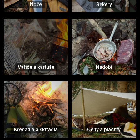
Nože
Sekery
Vařiče a kartuše
Nádobí
Křesadla a škrtadla
Celty a plachty