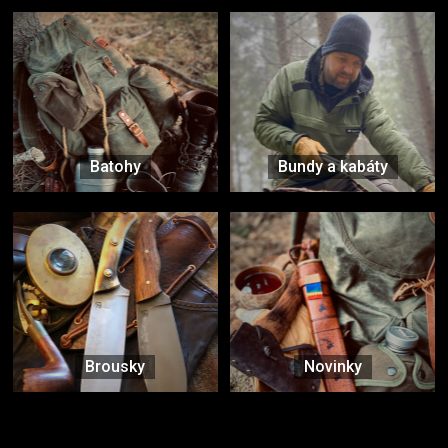
Batohy
Bundy a kabáty
Brousky
Novinky