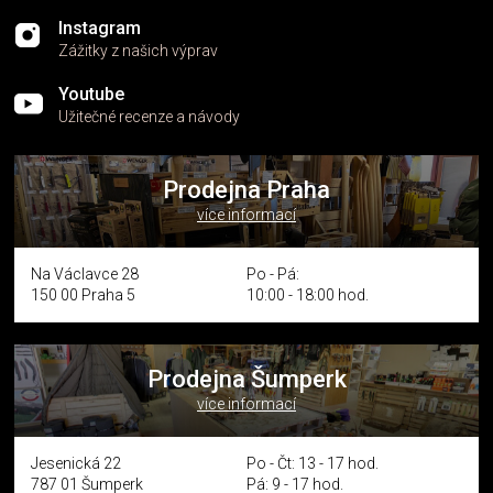
Instagram
Zážitky z našich výprav
Youtube
Užitečné recenze a návody
Prodejna Praha
více informací
Na Václavce 28
Po - Pá:
150 00 Praha 5
10:00 - 18:00 hod.
Prodejna Šumperk
více informací
Jesenická 22
Po - Čt: 13 - 17 hod.
787 01 Šumperk
Pá: 9 - 17 hod.