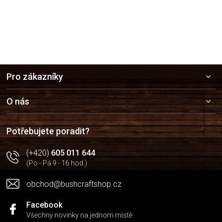
Z
Pro zákazníky
á
p
a
O nás
t
í
Potřebujete poradit?
(+420)
605 011 644
(Po - Pá 9 - 16 hod.)
obchod@bushcraftshop.cz
Facebook
Všechny novinky na jednom místě