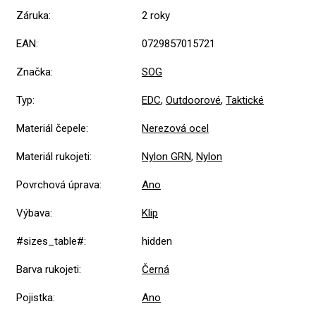
Záruka
:
2 roky
EAN
:
0729857015721
Značka
:
SOG
Typ
:
EDC
,
Outdoorové
,
Taktické
Materiál čepele
:
Nerezová ocel
Materiál rukojeti
:
Nylon GRN
,
Nylon
Povrchová úprava
:
Ano
Výbava
:
Klip
#sizes_table#
:
hidden
Barva rukojeti
:
Černá
Pojistka
:
Ano