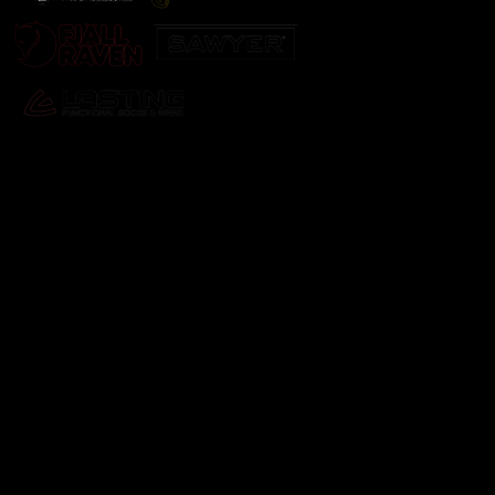
Odebírat newsletter
Vložte svůj e-mail a my vám budeme zasílat informace o
nových produktech na našem e-shopu.
E-mail
Vložením e-mailu souhlasíte s
podmínkami ochrany
osobních údajů