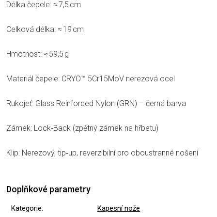
Délka čepele: ≈ 7,5 cm
Celková délka: ≈ 19 cm
Hmotnost: ≈ 59,5 g
Materiál čepele: CRYO™ 5Cr15MoV nerezová ocel
Rukojeť: Glass Reinforced Nylon (GRN) – černá barva
Zámek: Lock‑Back (zpětný zámek na hřbetu)
Klip: Nerezový, tip‑up, reverzibilní pro oboustranné nošení
Doplňkové parametry
Kategorie
:
Kapesní nože