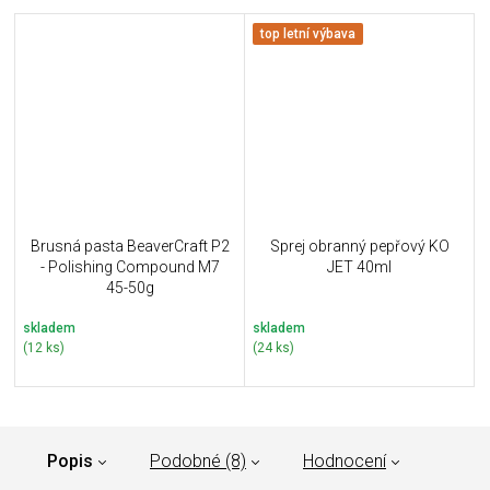
top letní výbava
Brusná pasta BeaverCraft P2
Sprej obranný pepřový KO
- Polishing Compound M7
JET 40ml
45-50g
skladem
skladem
(12 ks)
(24 ks)
Popis
Podobné (8)
Hodnocení