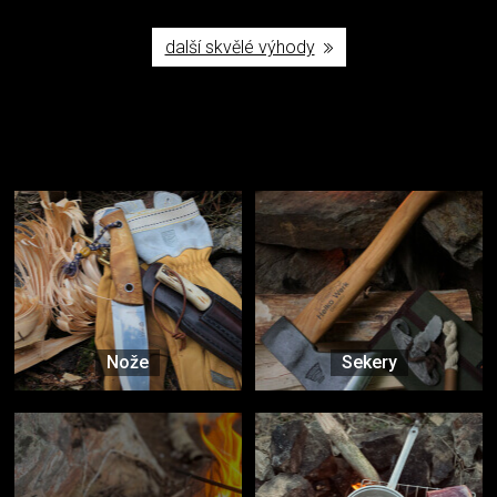
další skvělé výhody
Užijte si to v přírodě
Vybavení, na které spoléháte nejčastěji
Nože
Sekery