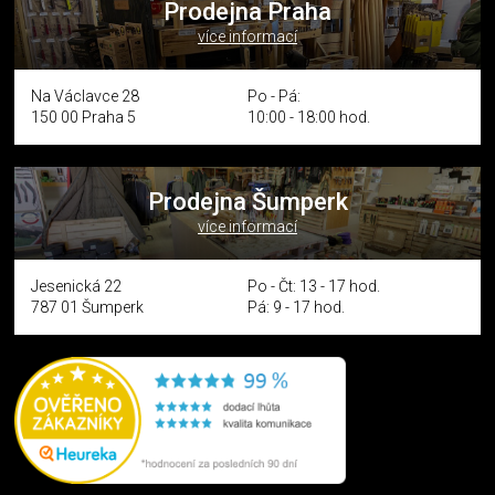
Prodejna Praha
více informací
Na Václavce 28
Po - Pá:
150 00 Praha 5
10:00 - 18:00 hod.
Prodejna Šumperk
více informací
Jesenická 22
Po - Čt: 13 - 17 hod.
787 01 Šumperk
Pá: 9 - 17 hod.