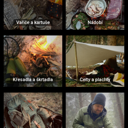
Vařiče a kartuše
Nádobí
Křesadla a škrtadla
Celty a plachty