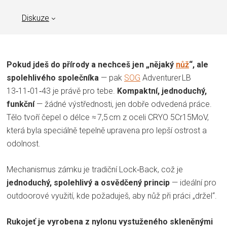
Diskuze
Pokud jdeš do přírody a nechceš jen „nějaký
nůž
“, ale
spolehlivého společníka
— pak
SOG
Adventurer LB
13‑11‑01‑43 je právě pro tebe.
Kompaktní, jednoduchý,
funkční
— žádné výstřednosti, jen dobře odvedená práce.
Tělo tvoří čepel o délce ≈ 7,5 cm z oceli CRYO 5Cr15MoV,
která byla speciálně tepelně upravena pro lepší ostrost a
odolnost.
Mechanismus zámku je tradiční Lock‑Back, což je
jednoduchý, spolehlivý a osvědčený princip
— ideální pro
outdoorové využití, kde požaduješ, aby nůž při práci „držel“.
Rukojeť je vyrobena z nylonu vystuženého skleněnými