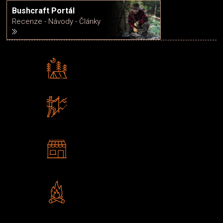
Bushcraft Portál
Recenze - Návody - Články
Rádi předáváme zkušenosti
Poradíme vám s výběrem
Zboží sami testujeme
U nás nekoupíte „zajíce v pytli“
2 kamenné prodejny
Navštivte nás v Praze a
Šumperku
Vlastní značka JuBö
Poctivá ruční výroba v ČR