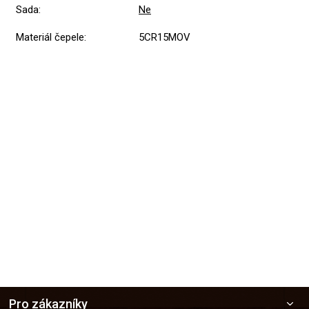
Sada
:
Ne
Materiál čepele
:
5CR15MOV
Přidat hodnocení
Z
Pro zákazníky