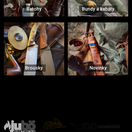
Batohy
Bundy a kabáty
Brousky
Novinky
Značky ověřené samotnou přírodou
další značky