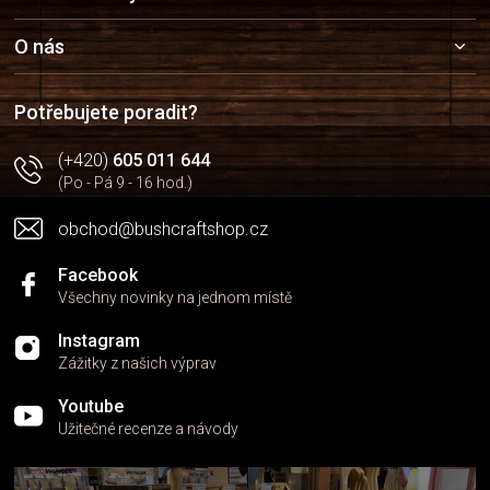
á
p
a
O nás
t
í
Potřebujete poradit?
(+420)
605 011 644
(Po - Pá 9 - 16 hod.)
obchod@bushcraftshop.cz
Facebook
Všechny novinky na jednom místě
Instagram
Zážitky z našich výprav
Youtube
Užitečné recenze a návody