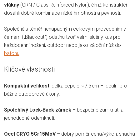
vlákny
(GRN / Glass Reinforced Nylon), čímž konstruktéři
dosáhli dobré kombinace nízké hmotnosti a pevnosti.
Společně s téměř nenápadným celkovým provedením v
černém („Blackout“) odstínu tvoří velmi slušný kus pro
každodenní nošení, outdoor nebo jako záložní nůž do
batohu
.
Klíčové vlastnosti
Kompaktní velikost
: délka čepele ~ 7,5 cm – ideální pro
běžné outdoorové úkony.
Spolehlivý Lock‑Back zámek
– bezpečné zamknutí a
jednoduché odemknutí.
Ocel CRYO 5Cr15MoV
– dobrý poměr cena/výkon, snadná