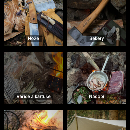
Nože
Sekery
Vařiče a kartuše
Nádobí