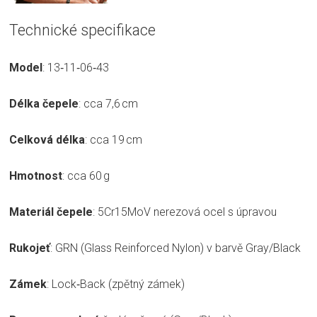
Technické specifikace
Model
: 13‑11‑06‑43
Délka čepele
: cca 7,6 cm
Celková délka
: cca 19 cm
Hmotnost
: cca 60 g
Materiál čepele
: 5Cr15MoV nerezová ocel s úpravou
Rukojeť
: GRN (Glass Reinforced Nylon) v barvě Gray/Black
Zámek
: Lock‑Back (zpětný zámek)