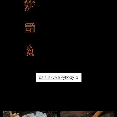
Zboží sami testujeme
U nás nekoupíte „zajíce v pytli“
2 kamenné prodejny
Navštivte nás v Praze a
Šumperku
Vlastní značka JuBö
Poctivá ruční výroba v ČR
další skvělé výhody
Užijte si to v přírodě
Vybavení, na které spoléháte nejčastěji