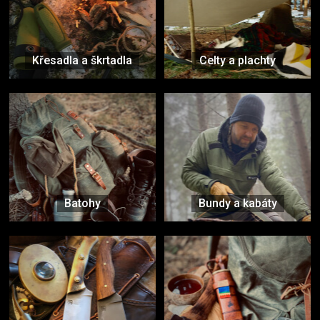
Křesadla a škrtadla
Celty a plachty
Batohy
Bundy a kabáty