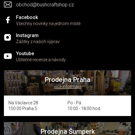
obchod@bushcraftshop.cz
Facebook
Všechny novinky na jednom místě
Instagram
Zážitky z našich výprav
Youtube
Užitečné recenze a návody
Prodejna Praha
více informací
Na Václavce 28
Po - Pá:
150 00 Praha 5
10:00 - 18:00 hod.
Prodejna Šumperk