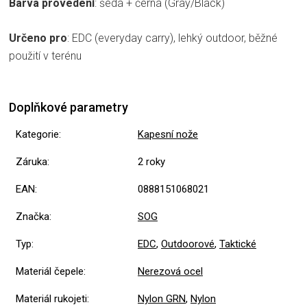
Barva provedení
: šedá + černá (Gray/Black)
Určeno pro
: EDC (everyday carry), lehký outdoor, běžné
použití v terénu
Doplňkové parametry
Kategorie
:
Kapesní nože
Záruka
:
2 roky
EAN
:
0888151068021
Značka
:
SOG
Typ
:
EDC
,
Outdoorové
,
Taktické
Materiál čepele
:
Nerezová ocel
Materiál rukojeti
:
Nylon GRN
,
Nylon