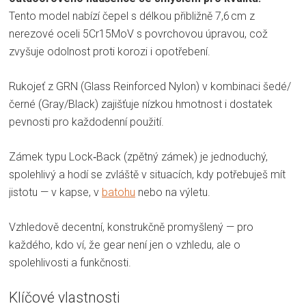
Tento model nabízí čepel s délkou přibližně 7,6 cm z
nerezové oceli 5Cr15MoV s povrchovou úpravou, což
zvyšuje odolnost proti korozi i opotřebení.
Rukojeť z GRN (Glass Reinforced Nylon) v kombinaci šedé/
černé (Gray/Black) zajišťuje nízkou hmotnost i dostatek
pevnosti pro každodenní použití.
Zámek typu Lock‑Back (zpětný zámek) je jednoduchý,
spolehlivý a hodí se zvláště v situacích, kdy potřebuješ mít
jistotu — v kapse, v
batohu
nebo na výletu.
Vzhledově decentní, konstrukčně promyšlený — pro
každého, kdo ví, že gear není jen o vzhledu, ale o
spolehlivosti a funkčnosti.
Klíčové vlastnosti