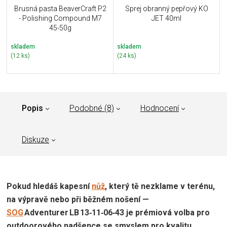
Brusná pasta BeaverCraft P2
Sprej obranný pepřový KO
- Polishing Compound M7
JET 40ml
45-50g
skladem
skladem
(12 ks)
(24 ks)
Popis
Podobné (8)
Hodnocení
Diskuze
Pokud hledáš kapesní
nůž
, který tě nezklame v terénu,
na výpravě nebo při běžném nošení —
SOG
Adventurer LB 13‑11‑06‑43 je prémiová volba pro
outdoorového nadšence se smyslem pro kvalitu.