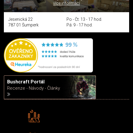
více informací
Jesenická 22
Po - Čt: 13 - 17 hod.
787 01 Šumperk
Pá: 9 - 17 hod.
Bushcraft Portál
Recenze - Návody - Články
Rádi předáváme zkušenosti
Poradíme vám s výběrem