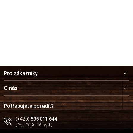
Přidat hodnocení
Z
Pro zákazníky
á
p
a
O nás
t
í
Potřebujete poradit?
(+420)
605 011 644
(Po - Pá 9 - 16 hod.)