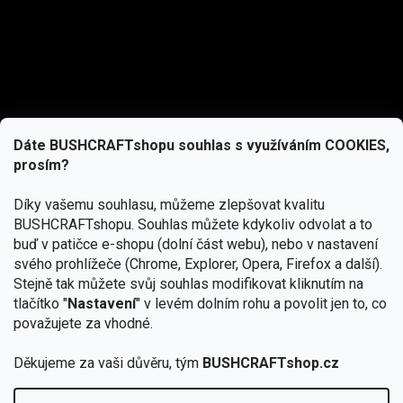
Dáte BUSHCRAFTshopu souhlas s využíváním COOKIES,
prosím?
Díky vašemu souhlasu, můžeme zlepšovat kvalitu
BUSHCRAFTshopu.
Souhlas můžete kdykoliv odvolat a to
buď v patičce e-shopu (dolní část webu), nebo v nastavení
svého prohlížeče (Chrome, Explorer, Opera, Firefox a další).
Stejně tak můžete svůj souhlas modifikovat kliknutím na
tlačítko "
Nastavení
" v levém dolním rohu a povolit jen to, co
Přihlásit se
považujete za vhodné.
Vložením e-mailu souhlasíte s
podmínkami ochrany osobních údajů
Děkujeme za vaši důvěru, tým
BUSHCRAFTshop.cz