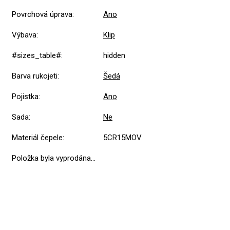
Povrchová úprava
:
Ano
Výbava
:
Klip
#sizes_table#
:
hidden
Barva rukojeti
:
Šedá
Pojistka
:
Ano
Sada
:
Ne
Materiál čepele
:
5CR15MOV
Položka byla vyprodána…