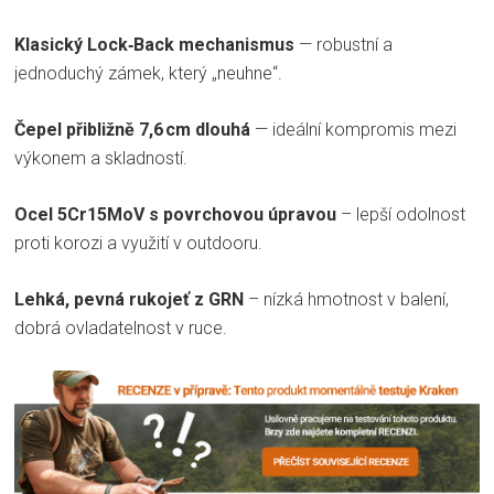
Klasický Lock‑Back mechanismus
— robustní a
jednoduchý zámek, který „neuhne“.
Čepel přibližně 7,6 cm dlouhá
— ideální kompromis mezi
výkonem a skladností.
Ocel 5Cr15MoV s povrchovou úpravou
– lepší odolnost
proti korozi a využití v outdooru.
Lehká, pevná rukojeť z GRN
– nízká hmotnost v balení,
dobrá ovladatelnost v ruce.