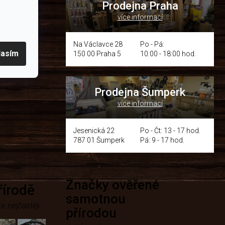
Prodejna Praha
více informací
p.cz
Na Václavce 28
Po - Pá:
lasím
150 00 Praha 5
10:00 - 18:00 hod.
om místě
Prodejna Šumperk
více informací
y
Jesenická 22
Po - Čt: 13 - 17 hod.
787 01 Šumperk
Pá: 9 - 17 hod.
Značky ověřené
přírodě
samotnou
e nejčastěji
přírodou