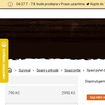
Přejít
Od 27.7. - 7.8. bude prodejna v Praze uzavřena. 🏕️ Kupte do 
na
obsah
Domů
Survival
Spaní v přírodě
Spací pytle
Spací pytel 
Ř
P
a
Doporučuje
o
z
s
e
V
t
790
Kč
2990
Kč
n
ý
top letní 
r
í
p
a