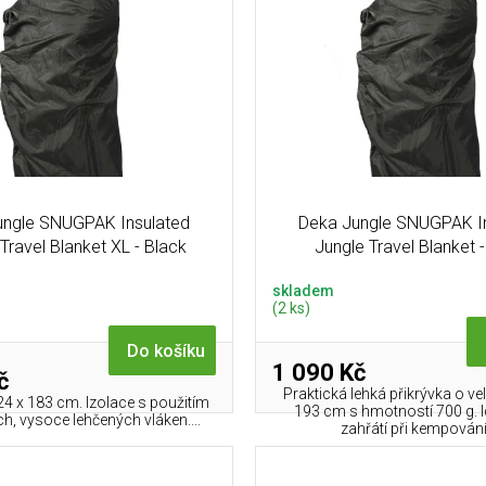
ungle SNUGPAK Insulated
Deka Jungle SNUGPAK I
Travel Blanket XL - Black
Jungle Travel Blanket 
skladem
(2 ks)
Do košíku
1 090 Kč
č
Praktická lehká přikrývka o vel
4 x 183 cm. Izolace s použitím
193 cm s hmotností 700 g. I
ch, vysoce lehčených vláken....
zahřátí při kempování 