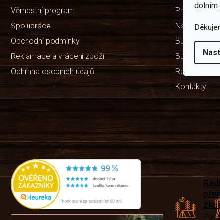
dolním 
Věrnostní program
Prodejny
Spolupráce
Naše značka
Děkuje
Obchodní podmínky
Bushcraft ví
Nast
Reklamace a vrácení zboží
Bushcraft Po
Ochrana osobních údajů
Recenze ob
Kontakty
Rád
pře
zku
Por