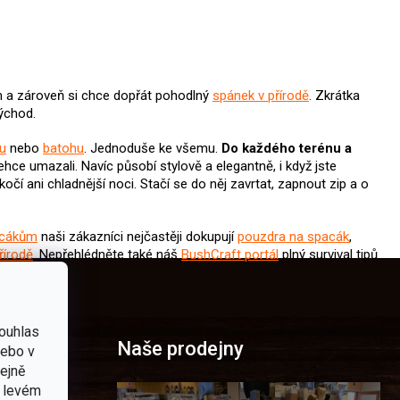
m a zároveň si chce dopřát pohodlný
spánek v přírodě
. Zkrátka
východ.
u
nebo
batohu
. Jednoduše ke všemu.
Do každého terénu a
ehce umazali. Navíc působí stylově a elegantně, i když jste
kočí ani chladnější noci. Stačí se do něj zavrtat, zapnout zip a o
cákům
naši zákazníci nejčastěji dokupují
pouzdra na spacák
,
řírodě
. Nepřehlédněte také náš
BushCraft portál
plný survival tipů.
ouhlas
Naše prodejny
nebo v
tejně
v levém