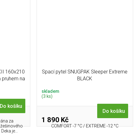
XII 160x210
Spací pytel SNUGPAK Sleeper Extreme
m pruhem na
BLACK
skladem
(3 ks)
Do košíku
Do košíku
1 890 Kč
vána za
kožešinového
COMFORT -7 °C / EXTREME -12 °C
Deka je...