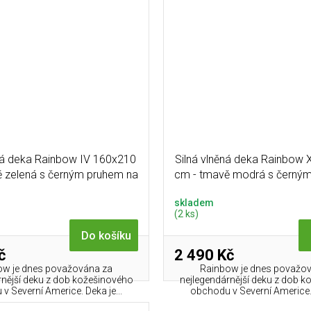
ěná deka Rainbow IV 160x210
Silná vlněná deka Rainbow 
 zelená s černým pruhem na
cm - tmavě modrá s černý
obou koncích
obou koncích
skladem
(2 ks)
Do košíku
č
2 490 Kč
ow je dnes považována za
Rainbow je dnes považo
rnější deku z dob kožešinového
nejlegendárnější deku z dob 
v Severní Americe. Deka je...
obchodu v Severní Americe. 