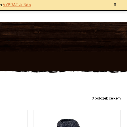
m.
VYBRAT JuBö »
7
položek celkem