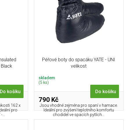
nsulated
Péřové boty do spacáku YATE - UNI
- Black
velikost
skladem
(5 ks)
Do košíku
Do košíku
790 Kč
ikosti 162 x
Jsou vhodné zejména pro spaní v hamace.
deální pro
Ideální pro zvýšení teplotního komfortu
-...
chodidel ve spacích pytlích...