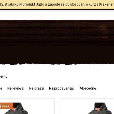
12. 8. jakýkoliv produkt JuBö a zapojte se do slosování o kurz s Krakene
černý
me
Nejlevnější
Nejdražší
Nejprodávanější
Abecedně
výbava