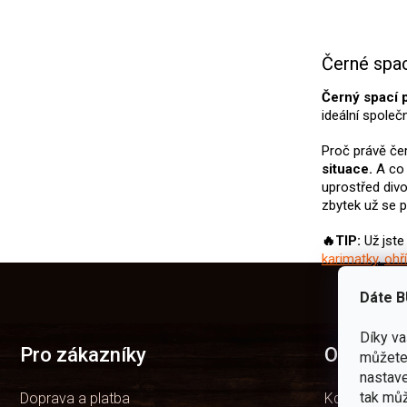
Černé spa
Černý spací 
ideální společ
Proč právě če
situace.
A co 
uprostřed div
zbytek už se 
🔥TIP:
Už jste
karimatky
,
ohř
Z
á
Dáte B
p
a
Díky v
t
Pro zákazníky
O nás
můžete 
í
nastave
tak můž
Doprava a platba
Kdo jsme