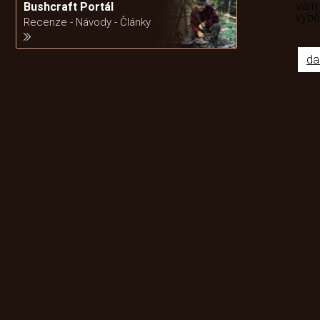
vám
Bushcraft Portál
výb
Recenze - Návody - Články
da