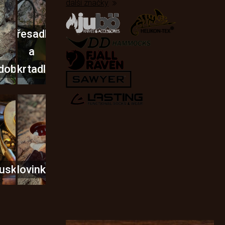
další značky
Křesadla
a
dobí
škrtadla
usky
Novinky