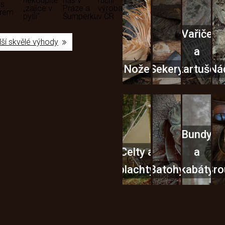
nekoupíte
nás v
ruční
 s
„zajíce v
Praze a
výroba
ěrem
pytli“
Šumperku
v ČR
Vařiče
lší skvělé výhody
a
Nože
Sekery
kartuše
Ná
Bundy
Celty a
a
plachty
Batohy
kabáty
Bro