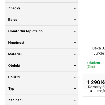
p
i
n
r
s
n
Značky
o
p
í
d
r
p
Barva
u
o
a
k
d
n
Comfortní teplota do
t
u
e
ů
k
l
Hmotnost
t
Deka J
ů
Jungle 
Materiál
skladem
Období
(3 ks)
Použití
1 290 K
Rozměry 22
Typ
ultralehký
Zapínání