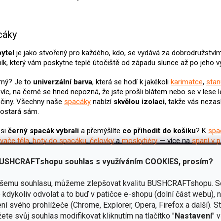
O
v
cáky
l
á
pytel
je jako stvořený pro každého, kdo, se vydává za dobrodružství
d
ník, který vám poskytne teplé útočiště od západu slunce až po jeho 
a
c
rný? Je to
univerzální barva
, která se hodí k jakékoli
karimatce
,
stan
í
víc, na černé se hned nepozná, že jste prošli blátem nebo se v lese l
p
očiny. Všechny naše
spacáky
nabízí
skvělou izolaci
, takže vás nezas
r
v
postará sám.
k
y
 si
černý spacák vybrali
a přemýšlíte
co přihodit do košíku
? K
spa
v
ívače těla
,
boty do spacáku
,
čelovky
a
moskytiéry
— více na
spaní v p
ý
p
USHCRAFTshopu souhlas s využíváním COOKIES, prosím?
i
s
ašemu souhlasu, můžeme zlepšovat kvalitu BUSHCRAFTshopu.
S
u
Potřebujete poradit?
kdykoliv odvolat a to buď v patičce e-shopu (dolní část webu), 
ní svého prohlížeče (Chrome, Explorer, Opera, Firefox a další). S
ete svůj souhlas modifikovat kliknutím na tlačítko "
Nastavení
" 
(+420)
605 011 644