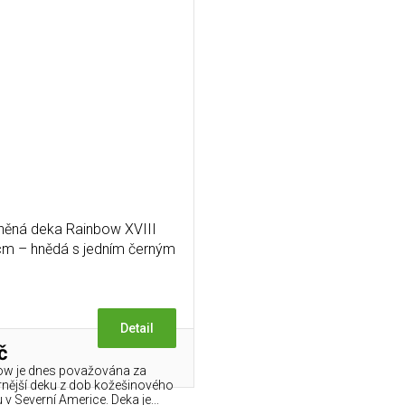
lněná deka Rainbow XVIII
m – hnědá s jedním černým
pruhem
Detail
č
ow je dnes považována za
rnější deku z dob kožešinového
v Severní Americe. Deka je...