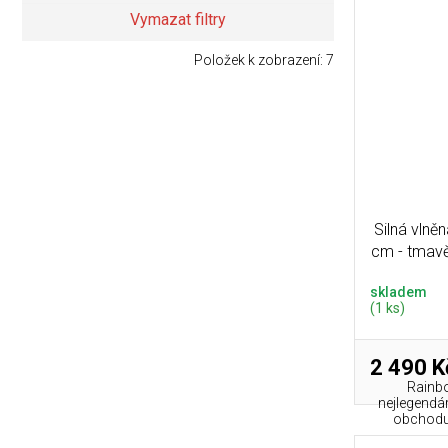
Vymazat filtry
Položek k zobrazení:
7
Silná vln
cm - tmavě
skladem
(1 ks)
2 490 K
Rainb
nejlegendá
obchodu 