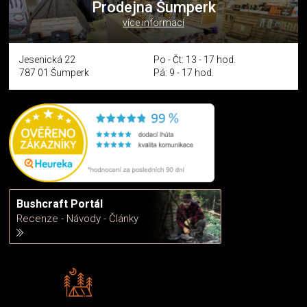
Prodejna Šumperk
více informací
Jesenická 22
Po - Čt: 13 - 17 hod.
787 01 Šumperk
Pá: 9 - 17 hod.
Bushcraft Portál
Recenze - Návody - Články
Rádi předáváme zkušenosti
Poradíme vám s výběrem