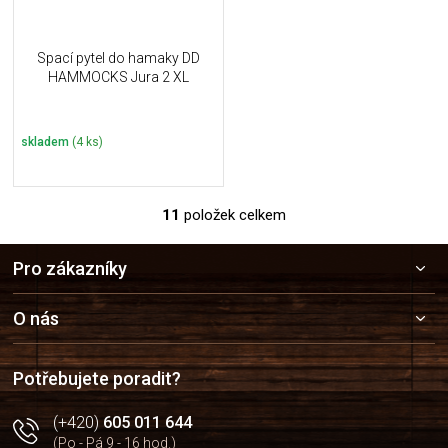
Spací pytel do hamaky DD
HAMMOCKS Jura 2 XL
skladem
(4 ks)
11
položek celkem
O
v
Z
l
Pro zákazníky
á
á
p
d
a
a
O nás
c
t
í
í
p
Potřebujete poradit?
r
v
(+420)
605 011 644
k
(Po - Pá 9 - 16 hod.)