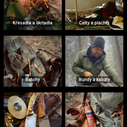
Křesadla a škrtadla
Celty a plachty
Batohy
Bundy a kabáty