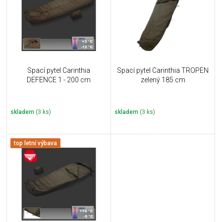
i
k
s
t
p
ů
r
o
d
u
Spací pytel Carinthia
Spací pytel Carinthia TROPEN
k
DEFENCE 1 - 200 cm
zelený 185 cm
t
ů
skladem
(3 ks)
skladem
(3 ks)
top letní výbava