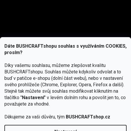
Dáte BUSHCRAFTshopu souhlas s využíváním COOKIES,
prosím?
Díky vašemu souhlasu, můžeme zlepšovat kvalitu
BUSHCRAFTshopu.
Souhlas můžete kdykoliv odvolat a to
buď v patičce e-shopu (dolní část webu), nebo v nastavení
svého prohlížeče (Chrome, Explorer, Opera, Firefox a další).
Stejně tak můžete svůj souhlas modifikovat kliknutím na
tlačítko "
Nastavení
" v levém dolním rohu a povolit jen to, co
Přihlásit se
považujete za vhodné.
Vložením e-mailu souhlasíte s
podmínkami ochrany osobních údajů
Děkujeme za vaši důvěru, tým
BUSHCRAFTshop.cz