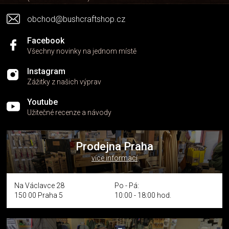
y
v
obchod@bushcraftshop.cz
ý
p
i
Facebook
s
Všechny novinky na jednom místě
u
Instagram
Zážitky z našich výprav
Youtube
Užitečné recenze a návody
Prodejna Praha
více informací
Na Václavce 28
Po - Pá:
150 00 Praha 5
10:00 - 18:00 hod.