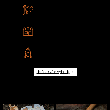
Zboží sami testujeme
U nás nekoupíte „zajíce v pytli“
2 kamenné prodejny
Navštivte nás v Praze a
Šumperku
Vlastní značka JuBö
Poctivá ruční výroba v ČR
další skvělé výhody
Užijte si to v přírodě
Vybavení, na které spoléháte nejčastěji