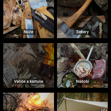
Nože
Sekery
Vařiče a kartuše
Nádobí