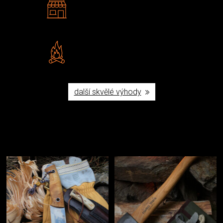
Navštivte nás v Praze a
Šumperku
Vlastní značka JuBö
Poctivá ruční výroba v ČR
další skvělé výhody
Užijte si to v přírodě
Vybavení, na které spoléháte nejčastěji