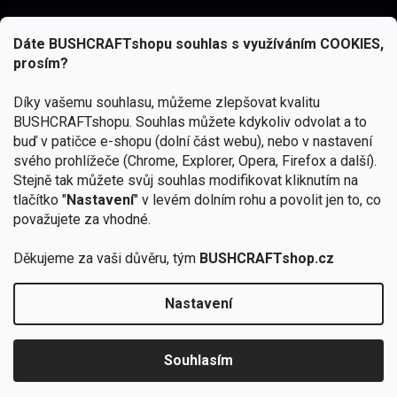
Dáte BUSHCRAFTshopu souhlas s využíváním COOKIES,
prosím?
Díky vašemu souhlasu, můžeme zlepšovat kvalitu
BUSHCRAFTshopu.
Souhlas můžete kdykoliv odvolat a to
buď v patičce e-shopu (dolní část webu), nebo v nastavení
svého prohlížeče (Chrome, Explorer, Opera, Firefox a další).
Stejně tak můžete svůj souhlas modifikovat kliknutím na
tlačítko "
Nastavení
" v levém dolním rohu a povolit jen to, co
Přihlásit se
považujete za vhodné.
Vložením e-mailu souhlasíte s
podmínkami ochrany osobních údajů
Děkujeme za vaši důvěru, tým
BUSHCRAFTshop.cz
Nastavení
Od 27.7. - 7.8. bude prodejna v Praze uzavřena.
Copyright 2026
BUSHCRAFTshop.cz
. Všechna práva
🏕️ Kupte do 12. 8. jakýkoliv produkt JuBö a
vyhrazena.
Upravit nastavení cookies
zapojte se do slosování o kurz s
Souhlasím
Krakenem.
VYBRAT JuBö »
Vytvořil Shoptet