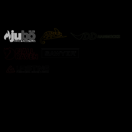
Značky ověřené samotnou přírodou
další značky
Odebírat newsletter
Vložte svůj e-mail a my vám budeme zasílat informace o
nových produktech na našem e-shopu.