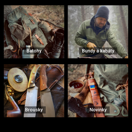
Batohy
Bundy a kabáty
Brousky
Novinky