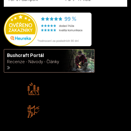
Bushcraft Portál
Recenze - Návody - Články
Rádi předáváme zkušenosti
Poradíme vám s výběrem
Zboží sami testujeme
U nás nekoupíte „zajíce v pytli“
2 kamenné prodejny