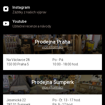
Instagram
Zážitky z našich výprav
Youtube
Užitečné recenze a návody
Prodejna Praha
více informací
Na Václavce 28
Po - Pá:
150 00 Praha 5
10:00 - 18:00 hod.
Prodejna Šumperk
více informací
Jesenická 22
Po - Čt: 13 - 17 hod.
787 01 Šumperk
Pá: 9 - 17 hod.