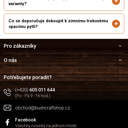
varianty?
Co se doporučuje dokoupit k zimnímu trekovému
spacímu pytli?
Z
Pro zákazníky
á
p
a
O nás
t
í
Potřebujete poradit?
(+420)
605 011 644
(Po - Pá 9 - 16 hod.)
obchod@bushcraftshop.cz
Facebook
Všechny novinky na jednom místě