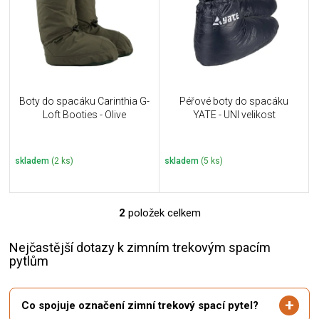
i
k
s
t
p
ů
r
o
d
u
Boty do spacáku Carinthia G-
Péřové boty do spacáku
k
Loft Booties - Olive
YATE - UNI velikost
t
ů
skladem
(2 ks)
skladem
(5 ks)
2
položek celkem
O
v
l
Nejčastější dotazy k zimním trekovým spacím
á
pytlům
d
a
c
Co spojuje označení zimní trekový spací pytel?
í