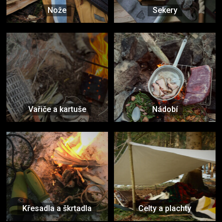
Nože
Sekery
Vařiče a kartuše
Nádobí
Křesadla a škrtadla
Celty a plachty