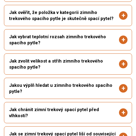
p
r
Jak ověřit, že položka v kategorii zimního
v
trekového spacího pytle je skutečně spací pytel?
k
y
v
Jak vybrat teplotní rozsah zimního trekového
ý
spacího pytle?
p
i
s
u
Jak zvolit velikost a střih zimního trekového
spacího pytle?
Jakou výplň hledat u zimního trekového spacího
pytle?
Jak chránit zimní trekový spací pytel před
vlhkostí?
Jak se zimní trekový spací pytel liší od související