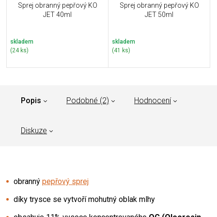
Sprej obranný pepřový KO
Sprej obranný pepřový KO
JET 40ml
JET 50ml
skladem
skladem
(24 ks)
(41 ks)
Popis
Podobné (2)
Hodnocení
Diskuze
obranný
pepřový sprej
díky trysce se vytvoří mohutný oblak mlhy