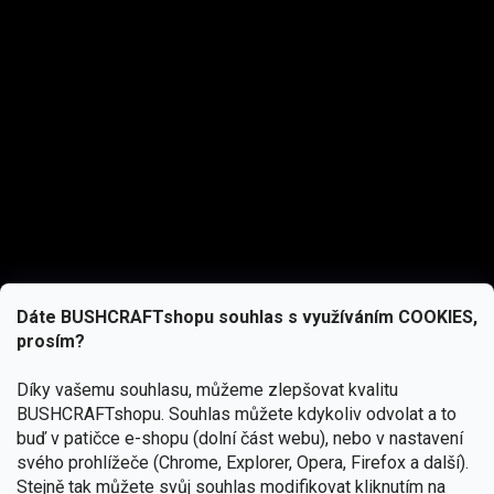
Dáte BUSHCRAFTshopu souhlas s využíváním COOKIES,
prosím?
Díky vašemu souhlasu, můžeme zlepšovat kvalitu
BUSHCRAFTshopu.
Souhlas můžete kdykoliv odvolat a to
buď v patičce e-shopu (dolní část webu), nebo v nastavení
svého prohlížeče (Chrome, Explorer, Opera, Firefox a další).
Stejně tak můžete svůj souhlas modifikovat kliknutím na