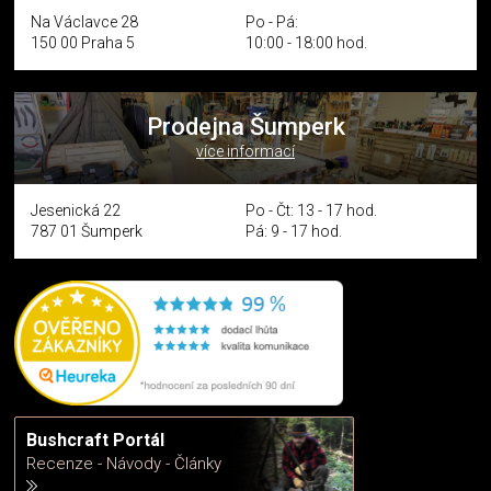
Na Václavce 28
Po - Pá:
150 00 Praha 5
10:00 - 18:00 hod.
Prodejna Šumperk
více informací
Jesenická 22
Po - Čt: 13 - 17 hod.
787 01 Šumperk
Pá: 9 - 17 hod.
Bushcraft Portál
Recenze - Návody - Články