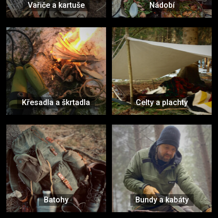
Vařiče a kartuše
Nádobí
Křesadla a škrtadla
Celty a plachty
Batohy
Bundy a kabáty