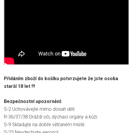
Přidáním zboží do košíku potvrzujete že jste osoba
starší 18 let !!!
Bezpečnostní upozornění:
S-2 Uchovávejte mimo dosah dětí
R-36/37/38 Dráždí oči, dýchací orgány a kůži.
S-9 Skladujte na dobře větraném místě.
S-23 Nevdechujte aerosol.