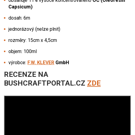
obsahuje 11% vysoce koncentrovaného
OC (Oleoresin
Capsicum)
dosah: 6m
jednorázový (nelze plnit)
rozměry: 15cm x 4,5cm
objem: 100ml
výrobce:
F.W. KLEVER
GmbH
RECENZE NA
BUSHCRAFTPORTAL.CZ
ZDE