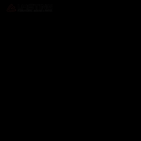
Odebírat newsletter
Vložte svůj e-mail a my vám budeme zasílat informace o
nových produktech na našem e-shopu.
E-mail
Vložením e-mailu souhlasíte s
podmínkami ochrany
osobních údajů
Přihlásit se