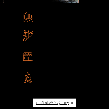
Rádi předáváme zkušenosti
Poradíme vám s výběrem
Zboží sami testujeme
U nás nekoupíte „zajíce v pytli“
2 kamenné prodejny
Navštivte nás v Praze a
Šumperku
Vlastní značka JuBö
Poctivá ruční výroba v ČR
další skvělé výhody