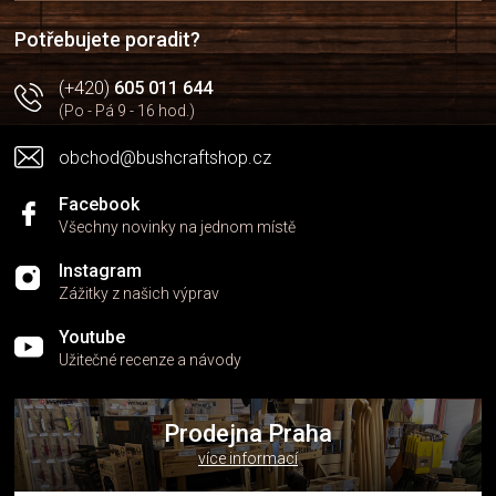
í
Potřebujete poradit?
(+420)
605 011 644
(Po - Pá 9 - 16 hod.)
obchod@bushcraftshop.cz
Facebook
Všechny novinky na jednom místě
Instagram
Zážitky z našich výprav
Youtube
Užitečné recenze a návody
Prodejna Praha
více informací