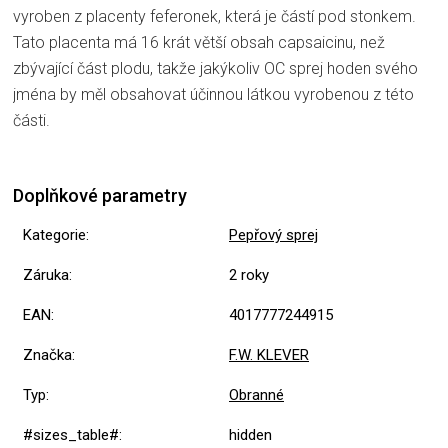
vyroben z placenty feferonek, která je částí pod stonkem.
Tato placenta má 16 krát větší obsah capsaicinu, než
zbývající část plodu, takže jakýkoliv OC sprej hoden svého
jména by měl obsahovat účinnou látkou vyrobenou z této
části.
Doplňkové parametry
Kategorie
:
Pepřový sprej
Záruka
:
2 roky
EAN
:
4017777244915
Značka
:
F.W. KLEVER
Typ
:
Obranné
#sizes_table#
:
hidden