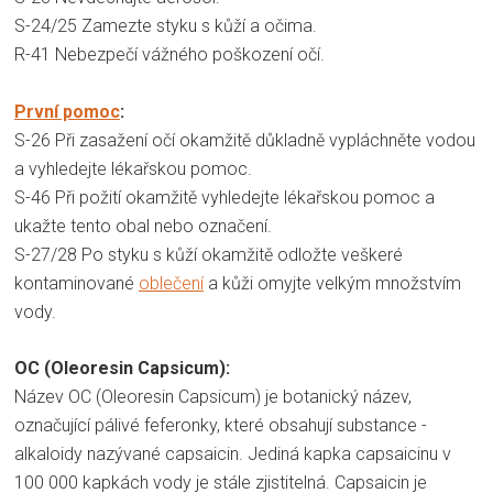
S-24/25 Zamezte styku s kůží a očima.
R-41 Nebezpečí vážného poškození očí.
První pomoc
:
S-26 Při zasažení očí okamžitě důkladně vypláchněte vodou
a vyhledejte lékařskou pomoc.
S-46 Při požití okamžitě vyhledejte lékařskou pomoc a
ukažte tento obal nebo označení.
S-27/28 Po styku s kůží okamžitě odložte veškeré
kontaminované
oblečení
a kůži omyjte velkým množstvím
vody.
OC (Oleoresin Capsicum):
Název OC (Oleoresin Capsicum) je botanický název,
označující pálivé feferonky, které obsahují substance -
alkaloidy nazývané capsaicin. Jediná kapka capsaicinu v
100 000 kapkách vody je stále zjistitelná. Capsaicin je