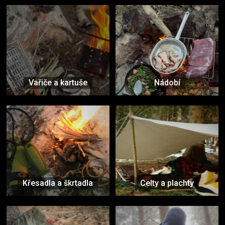
Vařiče a kartuše
Nádobí
Křesadla a škrtadla
Celty a plachty