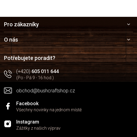
Z
Pro zákazníky
á
p
a
O nás
t
í
Potřebujete poradit?
(+420)
605 011 644
(Po - Pá 9 - 16 hod.)
obchod@bushcraftshop.cz
Facebook
Všechny novinky na jednom místě
Instagram
Zážitky z našich výprav