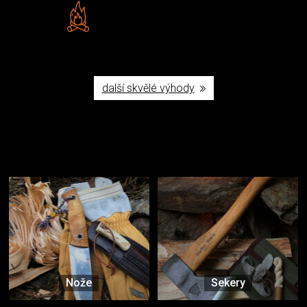
Vlastní značka JuBö
Poctivá ruční výroba v ČR
další skvělé výhody
Užijte si to v přírodě
Vybavení, na které spoléháte nejčastěji
Nože
Sekery