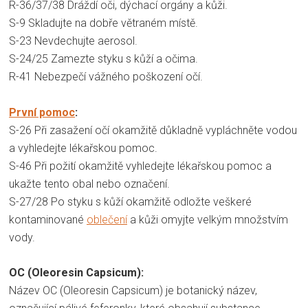
R-36/37/38 Dráždí oči, dýchací orgány a kůži.
S-9 Skladujte na dobře větraném místě.
S-23 Nevdechujte aerosol.
S-24/25 Zamezte styku s kůží a očima.
R-41 Nebezpečí vážného poškození očí.
První pomoc
:
S-26 Při zasažení očí okamžitě důkladně vypláchněte vodou
a vyhledejte lékařskou pomoc.
S-46 Při požití okamžitě vyhledejte lékařskou pomoc a
ukažte tento obal nebo označení.
S-27/28 Po styku s kůží okamžitě odložte veškeré
kontaminované
oblečení
a kůži omyjte velkým množstvím
vody.
OC (Oleoresin Capsicum):
Název OC (Oleoresin Capsicum) je botanický název,