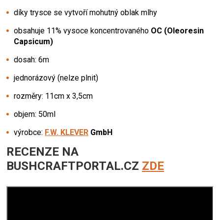
díky trysce se vytvoří mohutný oblak mlhy
obsahuje 11% vysoce koncentrovaného
OC (Oleoresin
Capsicum)
dosah: 6m
jednorázový (nelze plnit)
rozměry: 11cm x 3,5cm
objem: 50ml
výrobce:
F.W. KLEVER
GmbH
RECENZE NA
BUSHCRAFTPORTAL.CZ
ZDE