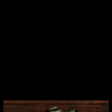
Vložením e-mailu souhlasíte s
podmínkami ochrany
osobních údajů
Přihlásit se
Instagram