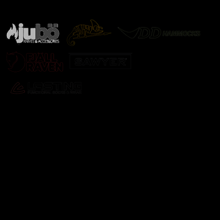
další značky
Odebírat newsletter
Vložte svůj e-mail a my vám budeme zasílat informace o
nových produktech na našem e-shopu.
E-mail