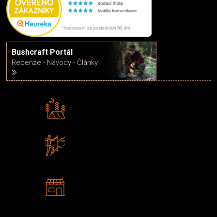
Bushcraft Portál
Recenze - Návody - Články
Rádi předáváme zkušenosti
Poradíme vám s výběrem
Zboží sami testujeme
U nás nekoupíte „zajíce v pytli“
2 kamenné prodejny
Navštivte nás v Praze a
Šumperku