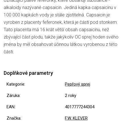
označující pálivé feferonky, které obsahují substance -
alkaloidy nazývané capsaicin. Jediná kapka capsaicinu v
100 000 kapkách vody je stále zjistitelná. Capsaicin je
vyroben z placenty feferonek, která je částí pod stonkem.
Tato placenta má 16 krát větší obsah capsaicinu, než
zbývající část plodu, takže jakýkoliv OC sprej hoden svého
jména by měl obsahovat účinnou látkou vyrobenou z této
části.
Doplňkové parametry
Kategorie
:
Pepřový sprej
Záruka
:
2 roky
EAN
:
4017777244304
Značka
:
F.W. KLEVER