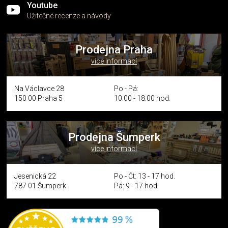
Youtube
Užitečné recenze a návody
Prodejna Praha
více informací
Na Václavce 28
Po - Pá:
150 00 Praha 5
10:00 - 18:00 hod.
Prodejna Šumperk
více informací
Jesenická 22
Po - Čt: 13 - 17 hod.
787 01 Šumperk
Pá: 9 - 17 hod.