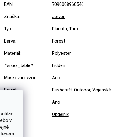
EAN
:
7090008960546
Značka
:
Jerven
Typ
:
Plachta
,
Tarp
Barva
:
Forest
Materiál
:
Polyester
#sizes_table#
:
hidden
Maskovací vzor
:
Ano
Použití
:
Bushcraft
,
Outdoor
,
Vojenské
Sada
:
Ano
ouhlas
Tvar
:
Obdelník
nebo v
tejně
v levém