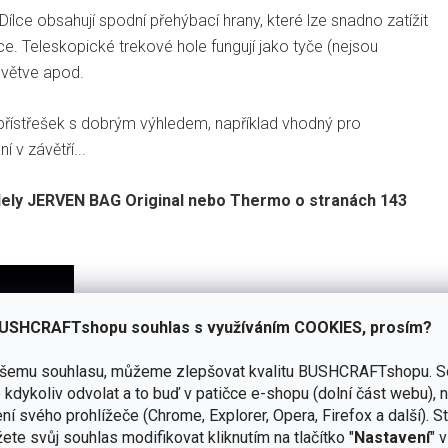
lce obsahují spodní přehýbací hrany, které lze snadno zatížit
kce. Teleskopické trekové hole fungují jako tyče (nejsou
é větve apod.
 přístřešek s dobrým výhledem, například vhodný pro
v závětří...
ely JERVEN BAG Original nebo Thermo o stranách 143
USHCRAFTshopu souhlas s využíváním COOKIES, prosím?
ašemu souhlasu, můžeme zlepšovat kvalitu BUSHCRAFTshopu.
S
kdykoliv odvolat a to buď v patičce e-shopu (dolní část webu), 
ní svého prohlížeče (Chrome, Explorer, Opera, Firefox a další). S
ete svůj souhlas modifikovat kliknutím na tlačítko "
Nastavení
" 