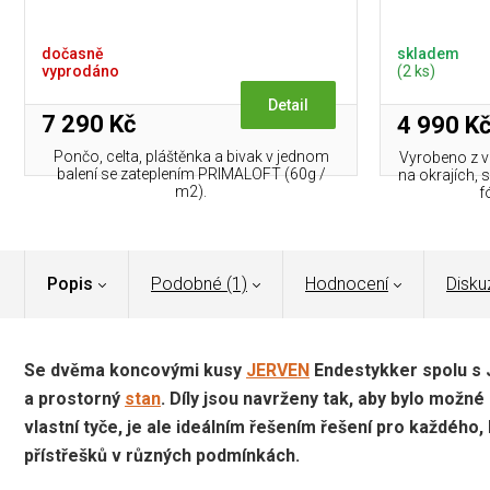
dočasně
skladem
vyprodáno
(2 ks)
Detail
7 290 Kč
4 990 K
Pončo, celta, pláštěnka a bivak v jednom
Vyrobeno z v
balení se zateplením PRIMALOFT (60g /
na okrajích, 
m2).
f
Popis
Podobné (1)
Hodnocení
Disku
Se dvěma koncovými kusy
JERVEN
Endestykker spolu s 
a prostorný
stan
. Díly jsou n
avrženy tak, aby bylo možné 
vlastní tyče
, je ale ideálním řešením řešení pro každého
přístřešků v různých podmínkách.