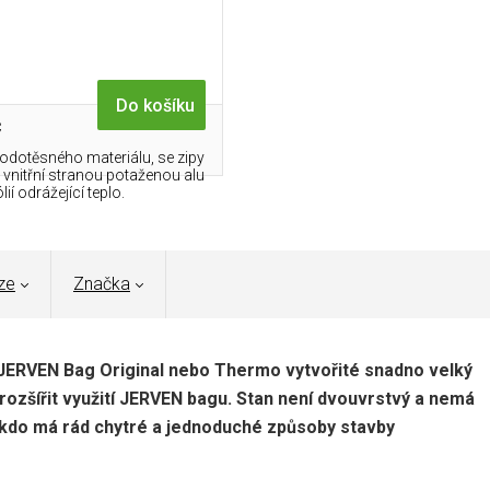
Do košíku
č
odotěsného materiálu, se zipy
s vnitřní stranou potaženou alu
ólií odrážející teplo.
ze
Značka
JERVEN Bag Original nebo Thermo vytvořité snadno velký
rozšířit využití JERVEN bagu. Stan není dvouvrstvý a nemá
, kdo má rád chytré a jednoduché způsoby stavby