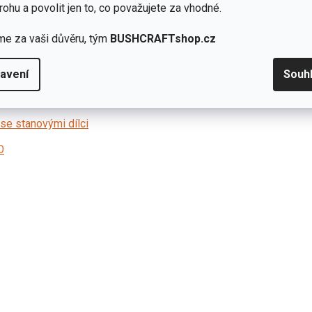
rohu a povolit jen to, co považujete za vhodné.
me za vaši důvěru, tým
BUSHCRAFTshop.cz
avení
Souh
ch článků z používání
se stanovými dílci
O