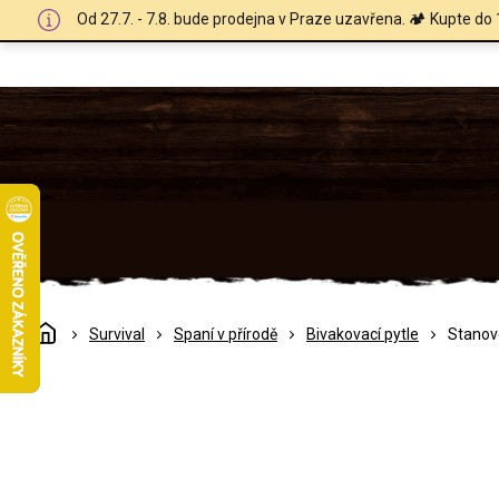
Přejít
Od 27.7. - 7.8. bude prodejna v Praze uzavřena. 🏕️ Kupte do 
na
obsah
Domů
Survival
Spaní v přírodě
Bivakovací pytle
Stanov