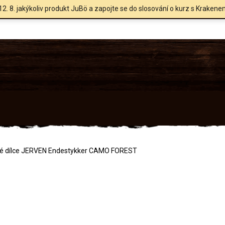
12. 8. jakýkoliv produkt JuBö a zapojte se do slosování o kurz s Krakene
é dílce JERVEN Endestykker CAMO FOREST