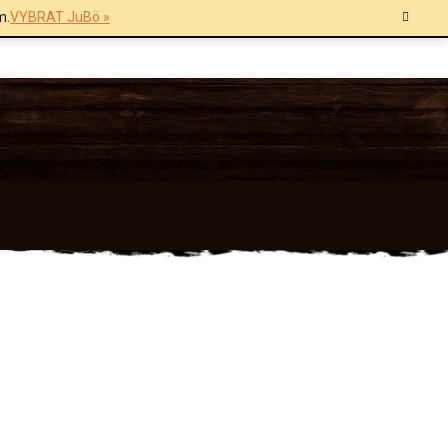
m.
VYBRAT JuBö »