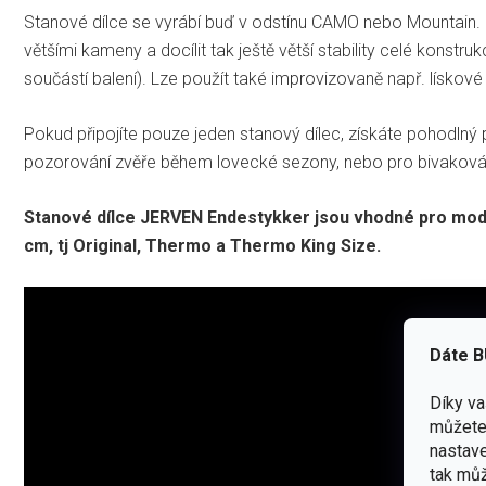
Stanové dílce se vyrábí buď v odstínu CAMO nebo Mountain. Dí
většími kameny a docílit tak ještě větší stability celé konstru
součástí balení). Lze použít také improvizovaně např. lískov
Pokud připojíte pouze jeden stanový dílec, získáte pohodlný
pozorování zvěře během lovecké sezony, nebo pro bivakování 
Stanové dílce JERVEN Endestykker jsou vhodné pro mod
cm, tj Original, Thermo a Thermo King Size.
Dáte B
Díky v
můžete 
nastave
tak můž