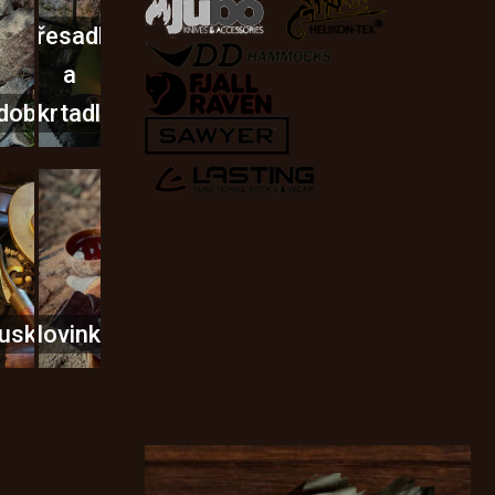
Křesadla
a
dobí
škrtadla
usky
Novinky