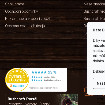
Spolupráce
Naše značka
Obchodní podmínky
Bushcraft ví
Reklamace a vrácení zboží
Bushcraft Po
Ochrana osobních údajů
Recenze ob
Dáte B
Kontakty
Díky v
můžete 
nastave
tak můž
dolním 
Děkuje
Rád
Nast
pře
zku
Por
vám
Bushcraft Portál
výb
Recenze - Návody - Články