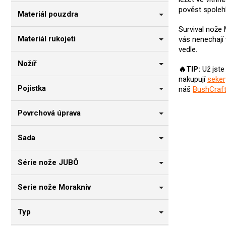
pověst spoleh
Materiál pouzdra
Survival nože 
Materiál rukojeti
vás nenechají 
vedle.
Nožíř
🔥TIP:
Už jste
nakupují
seker
Pojistka
náš
BushCraft
Povrchová úprava
Sada
Série nože JUBÖ
Serie nože Morakniv
Typ