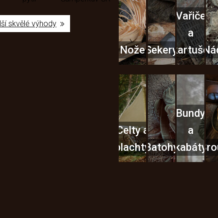
Vařiče
lší skvělé výhody
a
Nože
Sekery
kartuše
Ná
Bundy
Celty a
a
plachty
Batohy
kabáty
Bro
Instagram