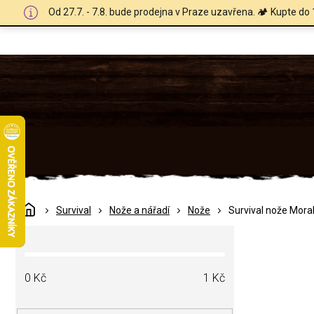
Přejít
Od 27.7. - 7.8. bude prodejna v Praze uzavřena. 🏕️ Kupte do 
na
obsah
Domů
Survival
Nože a nářadí
Nože
Survival nože Mora
P
o
s
t
0
Kč
1
Kč
r
a