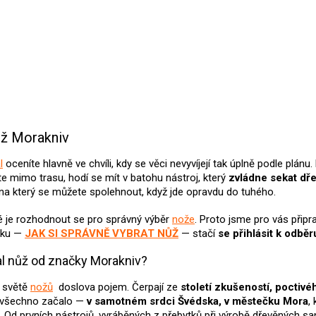
ůž Morakniv
l
oceníte hlavně ve chvíli, kdy se věci nevyvíjejí tak úplně podle plán
te mimo trasu, hodí se mít v batohu nástroj, který
zvládne sekat dře
 na který se můžete spolehnout, když jde opravdu do tuhého.
ké je rozhodnout se pro správný výběr
nože
. Proto jsme pro vás připr
oku —
JAK SI SPRÁVNĚ VYBRAT NŮŽ
— stačí
se přihlásit k odbě
al nůž od značky Morakniv?
e světě
nožů
doslova pojem. Čerpají ze
století zkušeností, pocti
o všechno začalo —
v samotném srdci Švédska, v městečku Mora
,
ě.
Od prvních nástrojů, vyráběných z přebytků při výrobě dřevěných san