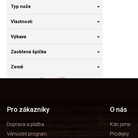
Typ nože
Vlastnosti
Výbava
Zaoblená špička
Země
Vymazat filtry
Z
á
Položek k zobrazení:
0
p
a
t
Pro zákazníky
O nás
í
Doprava a platba
Kdo jsme
Věrnostní program
Prodejny