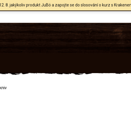
12. 8. jakýkoliv produkt JuBö a zapojte se do slosování o kurz s Krakene
kniv