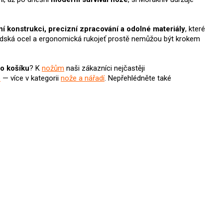
ní konstrukci, precizní zpracování a odolné materiály
, které
 švédská ocel a ergonomická rukojeť prostě nemůžou být krokem
do košíku
? K
nožům
naši zákazníci nejčastěji
e
— více v kategorii
nože a nářadí
.
Nepřehlédněte také