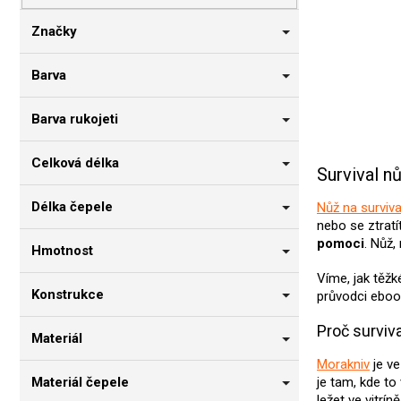
n
n
Značky
í
p
Barva
a
n
Barva rukojeti
e
l
Celková délka
Survival n
Délka čepele
Nůž na surviva
nebo se ztratí
pomoci
. Nůž,
Hmotnost
Víme, jak těž
Konstrukce
průvodci ebo
Proč surviv
Materiál
Morakniv
je v
Materiál čepele
je tam, kde t
ležet ve vitrín