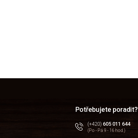
Potřebujete poradit?
(+420)
605 011 644
(Po - Pá 9 - 16 hod.)