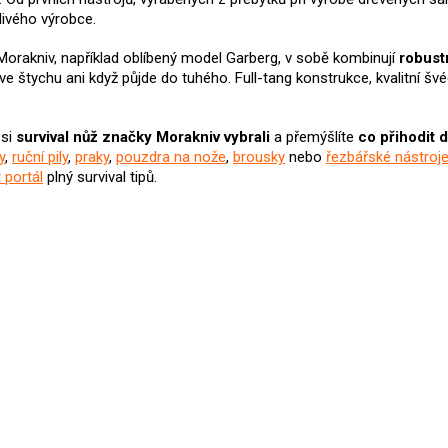
livého výrobce.
Morakniv, například oblíbený model Garberg, v sobě kombinují
robust
ve štychu ani když půjde do tuhého. Full-tang konstrukce, kvalitní
 si
survival nůž
značky Morakniv
vybrali
a přemýšlíte
co přihodit 
y
,
ruční pily
,
praky
,
pouzdra na nože
,
brousky
nebo
řezbářské nástroj
 portál
plný survival tipů.