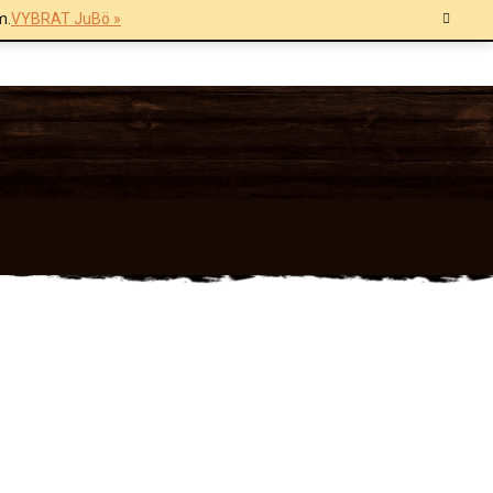
m.
VYBRAT JuBö »