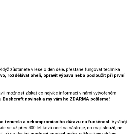
u. Když zůstanete v lese o den déle, přestane fungovat technika
vo, rozdělávat oheň, opravit výbavu nebo posloužit při první
avili možnost získat co nejvíce informací v námi vytvořeném
ru Bushcraft novinek
a my vám ho ZDARMA pošleme!
vého řemesla a nekompromisního důrazu na funkčnost
. Vyrábějí
 kde se už přes 400 let ková ocel na nástroje, co mají sloužit, ne
í, až po dnešní
moderní survival nože
, si Morakniv udržuje