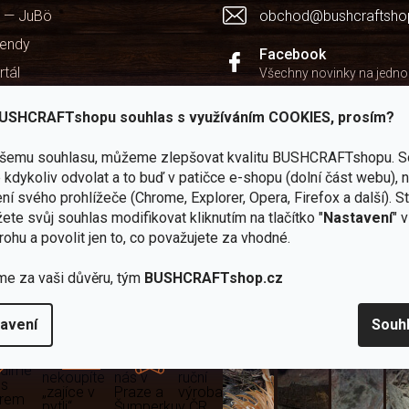
 — JuBö
obchod@bushcraftsho
kendy
Facebook
rtál
Všechny novinky na jedn
chodu
Instagram
USHCRAFTshopu souhlas s využíváním COOKIES, prosím?
Zážitky z našich výprav
ašemu souhlasu, můžeme zlepšovat kvalitu BUSHCRAFTshopu.
S
Youtube
kdykoliv odvolat a to buď v patičce e-shopu (dolní část webu), 
Užitečné recenze a návod
ní svého prohlížeče (Chrome, Explorer, Opera, Firefox a další). S
ete svůj souhlas modifikovat kliknutím na tlačítko "
Nastavení
" 
rohu a povolit jen to, co považujete za vhodné.
me za vaši důvěru, tým
BUSHCRAFTshop.cz
Zboží
2
Vlastní
i
Užijte si to v 
sami
kamenné
značka
avení
Souh
dáváme
testujeme
prodejny
JuBö
Vybavení, na které spoléhát
šenosti
U nás
Navštivte
Poctivá
adíme
nekoupíte
nás v
ruční
 s
„zajíce v
Praze a
výroba
ěrem
pytli“
Šumperku
v ČR