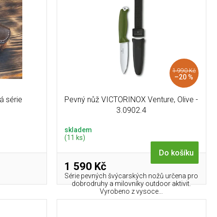
1 990 Kč
–20 %
á série
Pevný nůž VICTORINOX Venture, Olive -
3.0902.4
skladem
(11 ks)
Do košíku
1 590 Kč
Série pevných švýcarských nožů určena pro
dobrodruhy a milovníky outdoor aktivit.
Vyrobeno z vysoce...