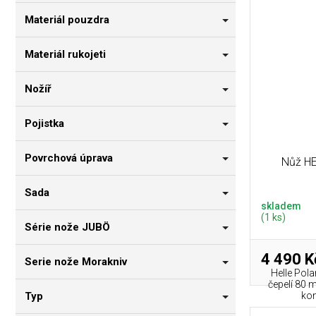
Materiál pouzdra
Materiál rukojeti
Nožíř
Pojistka
Povrchová úprava
Nůž HE
Sada
skladem
(1 ks)
Série nože JUBÖ
4 490 K
Serie nože Morakniv
Helle Pol
čepelí 80 
Typ
kon