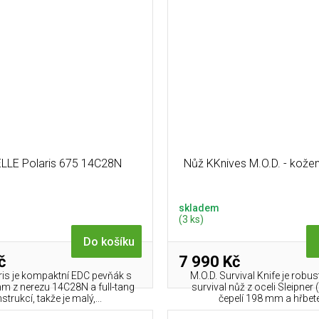
LLE Polaris 675 14C28N
Nůž KKnives M.O.D. - kože
skladem
(3 ks)
Do košíku
č
7 990 Kč
aris je kompaktní EDC pevňák s
M.O.D. Survival Knife je robus
mm z nerezu 14C28N a full-tang
survival nůž z oceli Sleipner
strukcí, takže je malý,...
čepelí 198 mm a hřbete