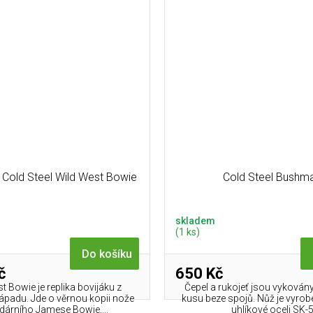
 Cold Steel Wild West Bowie
Cold Steel Bushm
skladem
(1 ks)
Do košíku
č
650 Kč
t Bowie je replika bovijáku z
Čepel a rukojeť jsou vykován
ápadu. Jde o věrnou kopii nože
kusu beze spojů. Nůž je vyro
dárního Jamese Bowie,...
uhlíkové oceli SK-