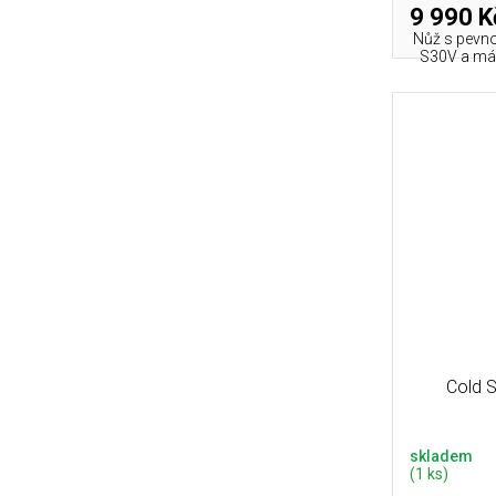
9 990 K
Nůž s pevno
S30V a má 
Cold S
skladem
(1 ks)