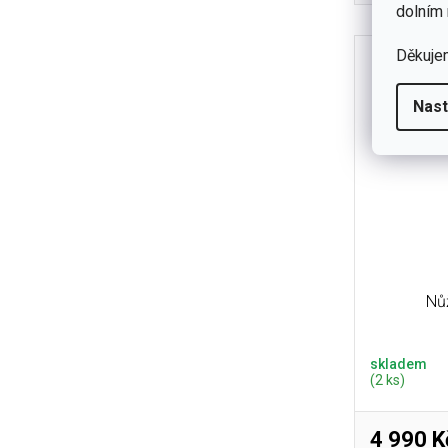
dolním 
1075 
Děkuje
Nast
Nů
skladem
(2 ks)
4 990 K