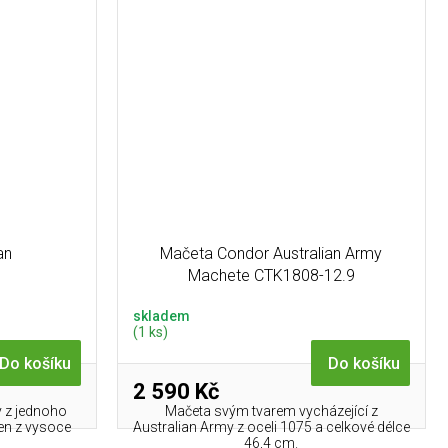
an
Mačeta Condor Australian Army
Machete CTK1808-12.9
skladem
(1 ks)
Do košíku
Do košíku
2 590 Kč
y z jednoho
Mačeta svým tvarem vycházející z
ben z vysoce
Australian Army z oceli 1075 a celkové délce
5
46,4 cm.