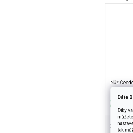
Nůž Condo
Dáte B
skladem
(1 ks)
Díky v
můžete 
nastave
2 890 K
tak můž
Velmi silná