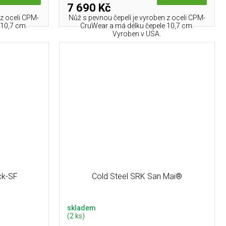
7 690 Kč
 z oceli CPM-
Nůž s pevnou čepelí je vyroben z oceli CPM-
 10,7 cm.
CruWear a má délku čepele 10,7 cm.
Vyroben v USA.
ck-SF
Cold Steel SRK San Mai®
skladem
(2 ks)