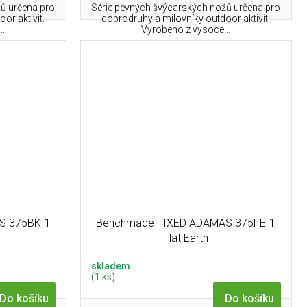
ů určena pro
Série pevných švýcarských nožů určena pro
or aktivit.
dobrodruhy a milovníky outdoor aktivit.
..
Vyrobeno z vysoce...
S 375BK-1
Benchmade FIXED ADAMAS 375FE-1
Flat Earth
skladem
(1 ks)
Do košíku
Do košíku