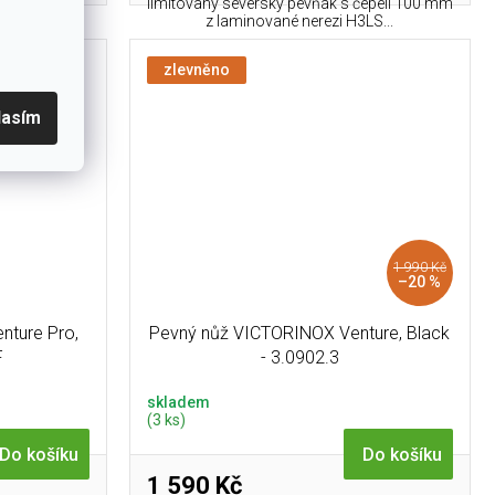
a hmotnosti
limitovaný severský pevňák s čepelí 100 mm
z laminované nerezi H3LS...
zlevněno
lasím
1 990 Kč
–20 %
nture Pro,
Pevný nůž VICTORINOX Venture, Black
F
- 3.0902.3
skladem
(3 ks)
Do košíku
Do košíku
1 590 Kč