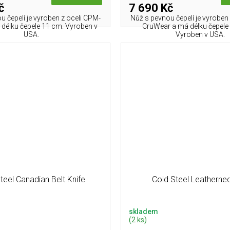
č
7 690 Kč
u čepelí je vyroben z oceli CPM-
Nůž s pevnou čepelí je vyroben
délku čepele 11 cm. Vyroben v
CruWear a má délku čepele
USA.
Vyroben v USA.
teel Canadian Belt Knife
Cold Steel Leatherne
skladem
(2 ks)