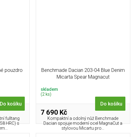
né pouzdro
Benchmade Dacian 203-04 Blue Denim
Micarta Spear Magnacut
skladem
(2 ks)
Do košíku
Do košíku
7 690 Kč
tní fulltang
Kompaktní a odolný nůž Benchmade
 (58 HRC) s
Dacian spojuje moderní ocel MagnaCut a
m...
stylovou Micartu pro...