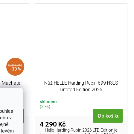
3 290 Kč
–30 %
h Machete
Nůž HELLE Harding Rubin 699 H3LS
HC
Limited Edition 2026
skladem
(2 ks)
ouhlas
Do košíku
Do košíku
nebo v
4 290 Kč
tejně
ačeta z oceli
Helle Harding Rubin 2026 LTD Edition je
v levém