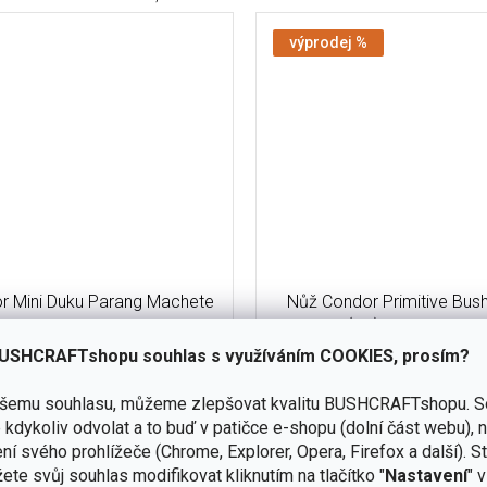
výprodej %
r Mini Duku Parang Machete
Nůž Condor Primitive Bus
CTK426-10.5HC
(CS) CTK3902-12
USHCRAFTshopu souhlas s využíváním COOKIES, prosím?
skladem -
doprodej
(1 ks)
ašemu souhlasu, můžeme zlepšovat kvalitu BUSHCRAFTshopu.
S
kdykoliv odvolat a to buď v patičce e-shopu (dolní část webu), 
Do košíku
2 299 Kč
ní svého prohlížeče (Chrome, Explorer, Opera, Firefox a další). S
č
Velmi silná, lehká a obratná m
ete svůj souhlas modifikovat kliknutím na tlačítko "
Nastavení
" 
, lehká a obratná mačeta z oceli