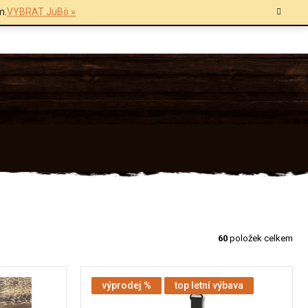
m.
VYBRAT JuBö »
60
položek celkem
výprodej %
top letní výbava