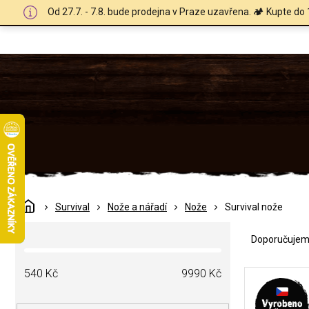
Přejít
Od 27.7. - 7.8. bude prodejna v Praze uzavřena. 🏕️ Kupte do 
na
obsah
Domů
Survival
Nože a nářadí
Nože
Survival nože
Ř
P
a
Doporučuje
o
z
s
e
V
t
540
Kč
9990
Kč
n
ý
r
í
p
a