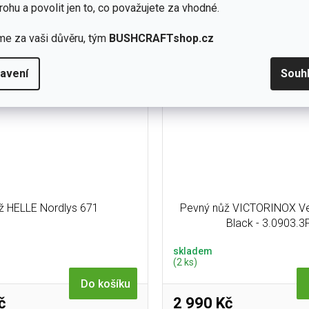
1075 a celkové délce 46 cm 
rohu a povolit jen to, co považujete za vhodné.
a celkové délce 42,6 cm.
600g.
me za vaši důvěru, tým
BUSHCRAFTshop.cz
avení
Souh
ž HELLE Nordlys 671
Pevný nůž VICTORINOX Ve
Black - 3.0903.3
skladem
(2 ks)
Do košíku
č
2 990 Kč