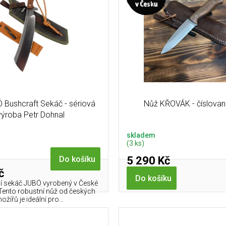
 Bushcraft Sekáč - sériová
Nůž KŘOVÁK - číslovan
výroba Petr Dohnal
skladem
(3 ks)
5 290 Kč
Do košíku
č
Do košíku
ní sekáč JUBÖ vyrobený v České
 Tento robustní nůž od českých
nožířů je ideální pro...