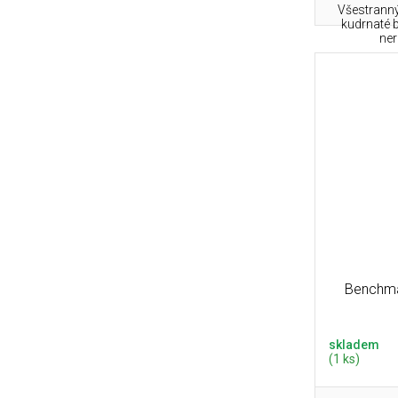
Všestranný
kudrnaté b
ner
Benchm
skladem
(1 ks)