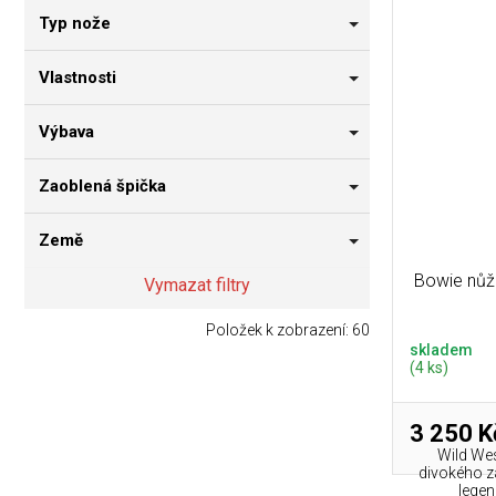
Typ nože
Vlastnosti
Výbava
Zaoblená špička
Země
Bowie nůž
Vymazat filtry
Položek k zobrazení:
60
skladem
(4 ks)
3 250 K
Wild Wes
divokého z
legen