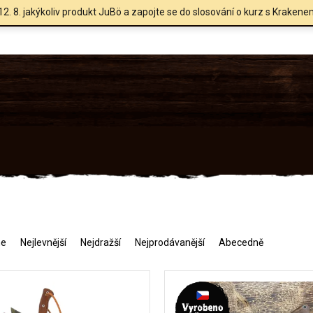
12. 8. jakýkoliv produkt JuBö a zapojte se do slosování o kurz s Krakene
me
Nejlevnější
Nejdražší
Nejprodávanější
Abecedně