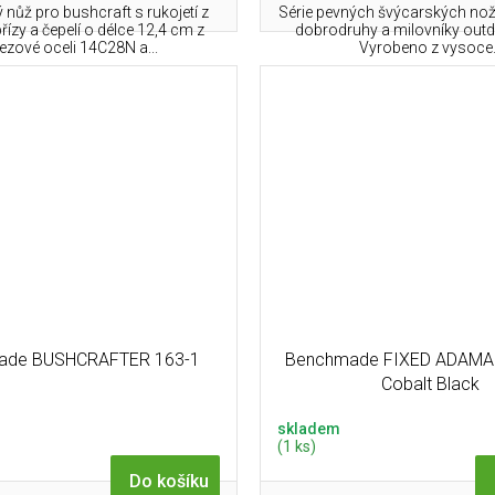
 nůž pro bushcraft s rukojetí z
Série pevných švýcarských nož
řízy a čepelí o délce 12,4 cm z
dobrodruhy a milovníky outdo
ezové oceli 14C28N a...
Vyrobeno z vysoce.
ade BUSHCRAFTER 163-1
Benchmade FIXED ADAMA
Cobalt Black
skladem
(1 ks)
Do košíku