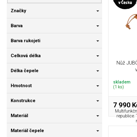
p
i
n
r
s
n
Značky
o
p
í
d
r
p
Barva
u
o
a
k
d
n
Barva rukojeti
t
u
e
ů
k
l
Celková délka
t
Nůž JUBÖ
ů
Délka čepele
skladem
Hmotnost
(1 ks)
Konstrukce
7 990 K
Multifunkč
Materiál
republice.
Materiál čepele