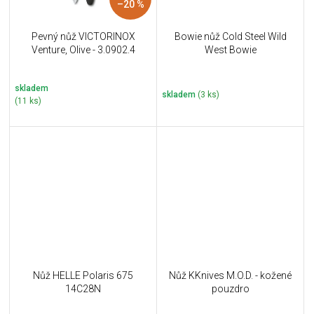
–20 %
Pevný nůž VICTORINOX
Bowie nůž Cold Steel Wild
Venture, Olive - 3.0902.4
West Bowie
skladem
skladem
(3 ks)
(11 ks)
Nůž HELLE Polaris 675
Nůž KKnives M.O.D. - kožené
14C28N
pouzdro