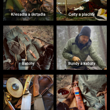
Křesadla a škrtadla
Celty a plachty
Batohy
Bundy a kabáty