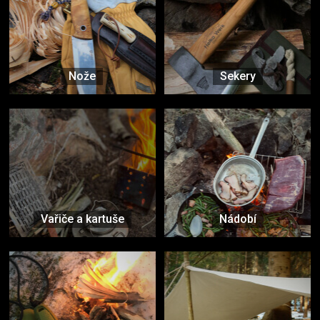
Nože
Sekery
Vařiče a kartuše
Nádobí