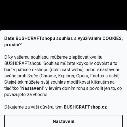
Dáte BUSHCRAFTshopu souhlas s využíváním COOKIES,
prosím?
Díky vašemu souhlasu, můžeme zlepšovat kvalitu
BUSHCRAFTshopu.
Souhlas můžete kdykoliv odvolat a to
buď v patičce e-shopu (dolní část webu), nebo v nastavení
svého prohlížeče (Chrome, Explorer, Opera, Firefox a další).
Stejně tak můžete svůj souhlas modifikovat kliknutím na
tlačítko "
Nastavení
" v levém dolním rohu a povolit jen to, co
Přihlásit se
považujete za vhodné.
Vložením e-mailu souhlasíte s
Děkujeme za vaši důvěru, tým
BUSHCRAFTshop.cz
podmínkami ochrany osobních údajů
Nastavení
Od 27.7. - 7.8. bude prodejna v Praze uzavřena.