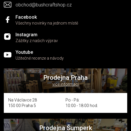
s
obchod@bushcraftshop.cz
u
Facebook
Všechny novinky na jednom místě
Instagram
Zážitky z našich výprav
Youtube
Užitečné recenze a návody
Prodejna Praha
více informací
Na Václavce 28
Po - Pá:
150 00 Praha 5
10:00 - 18:00 hod.
Prodejna Šumperk