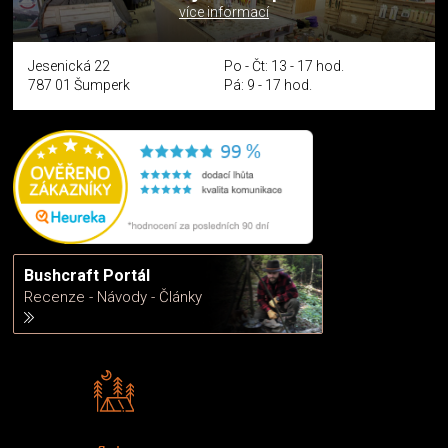
více informací
Jesenická 22
Po - Čt: 13 - 17 hod.
787 01 Šumperk
Pá: 9 - 17 hod.
Bushcraft Portál
Recenze - Návody - Články
Rádi předáváme zkušenosti
Poradíme vám s výběrem