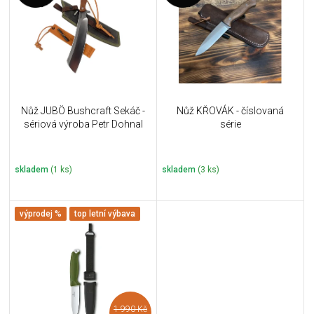
u
i
k
s
t
p
ů
r
o
d
u
Nůž JUBÖ Bushcraft Sekáč -
Nůž KŘOVÁK - číslovaná
k
sériová výroba Petr Dohnal
série
t
ů
skladem
(1 ks)
skladem
(3 ks)
výprodej %
top letní výbava
1 990 Kč