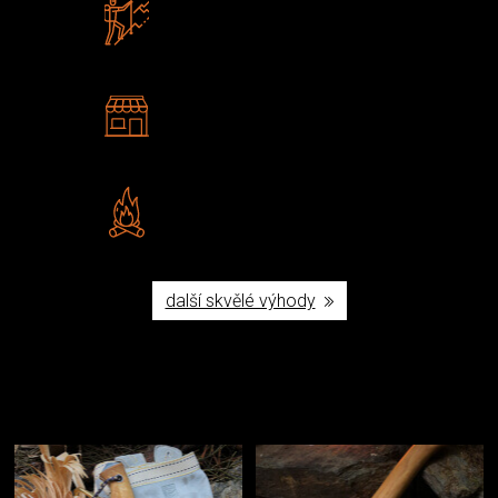
Zboží sami testujeme
U nás nekoupíte „zajíce v pytli“
2 kamenné prodejny
Navštivte nás v Praze a
Šumperku
Vlastní značka JuBö
Poctivá ruční výroba v ČR
další skvělé výhody
Užijte si to v přírodě
Vybavení, na které spoléháte nejčastěji