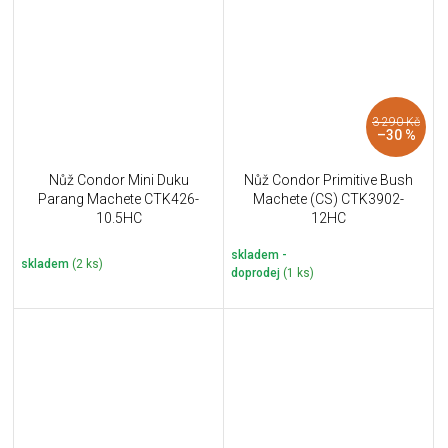
3 290 Kč
–30 %
Nůž Condor Mini Duku
Nůž Condor Primitive Bush
Parang Machete CTK426-
Machete (CS) CTK3902-
10.5HC
12HC
skladem -
skladem
(2 ks)
doprodej
(1 ks)