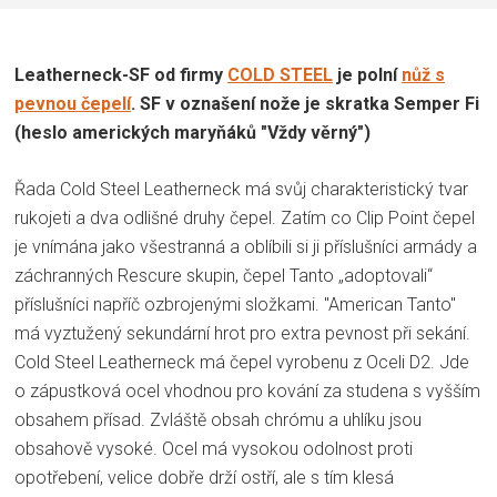
Leatherneck-SF od firmy
COLD STEEL
je polní
nůž s
pevnou čepelí
. SF v oznašení nože je skratka Semper Fi
(heslo amerických maryňáků "Vždy věrný")
Řada Cold Steel Leatherneck má svůj charakteristický tvar
rukojeti a dva odlišné druhy čepel. Zatím co Clip Point čepel
je vnímána jako všestranná a oblíbili si ji příslušníci armády a
záchranných Rescure skupin, čepel Tanto „adoptovali“
příslušníci napříč ozbrojenými složkami. "American Tanto"
má vyztužený sekundární hrot pro extra pevnost při sekání.
Cold Steel Leatherneck má čepel vyrobenu z Oceli D2. Jde
o zápustková ocel vhodnou pro kování za studena s vyšším
obsahem přísad. Zvláště obsah chrómu a uhlíku jsou
obsahově vysoké. Ocel má vysokou odolnost proti
opotřebení, velice dobře drží ostří, ale s tím klesá