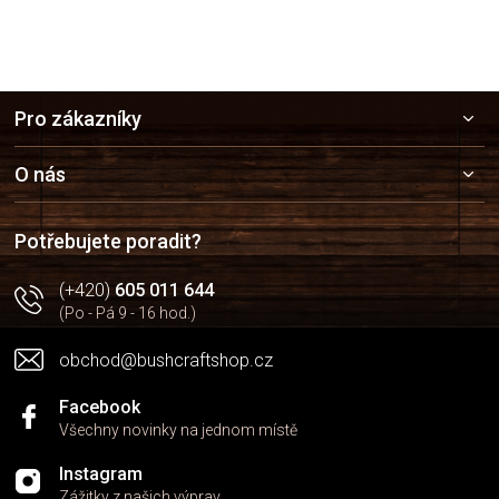
Z
Pro zákazníky
á
p
a
O nás
t
í
Potřebujete poradit?
(+420)
605 011 644
(Po - Pá 9 - 16 hod.)
obchod@bushcraftshop.cz
Facebook
Všechny novinky na jednom místě
Instagram
Zážitky z našich výprav