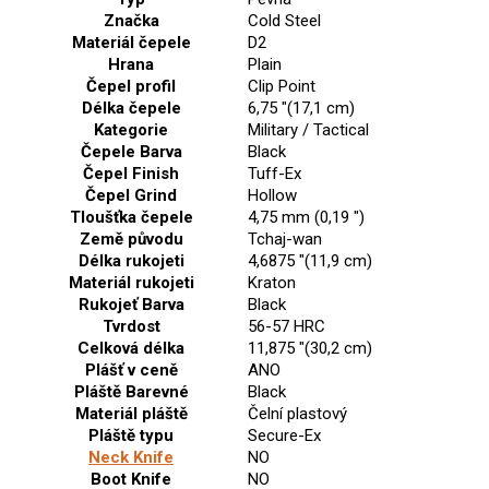
Značka
Cold Steel
Materiál čepele
D2
Hrana
Plain
Čepel profil
Clip Point
Délka čepele
6,75 "(17,1 cm)
Kategorie
Military / Tactical
Čepele Barva
Black
Čepel Finish
Tuff-Ex
Čepel Grind
Hollow
Tloušťka čepele
4,75 mm (0,19 ")
Země původu
Tchaj-wan
Délka rukojeti
4,6875 "(11,9 cm)
Materiál rukojeti
Kraton
Rukojeť Barva
Black
Tvrdost
56-57 HRC
Celková délka
11,875 "(30,2 cm)
Plášť v ceně
ANO
Pláště Barevné
Black
Materiál pláště
Čelní plastový
Pláště typu
Secure-Ex
Neck Knife
NO
Boot Knife
NO