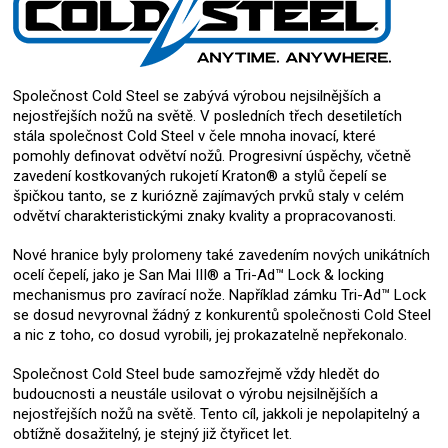
Společnost Cold Steel se zabývá výrobou nejsilnějších a
nejostřejších nožů na světě. V posledních třech desetiletích
stála společnost Cold Steel v čele mnoha inovací, které
pomohly definovat odvětví nožů. Progresivní úspěchy, včetně
zavedení kostkovaných rukojetí Kraton® a stylů čepelí se
špičkou tanto, se z kuriózně zajímavých prvků staly v celém
odvětví charakteristickými znaky kvality a propracovanosti.
Nové hranice byly prolomeny také zavedením nových unikátních
ocelí čepelí, jako je San Mai III® a Tri-Ad™ Lock & locking
mechanismus pro zavírací nože. Například zámku Tri-Ad™ Lock
se dosud nevyrovnal žádný z konkurentů společnosti Cold Steel
a nic z toho, co dosud vyrobili, jej prokazatelně nepřekonalo.
Společnost Cold Steel bude samozřejmě vždy hledět do
budoucnosti a neustále usilovat o výrobu nejsilnějších a
nejostřejších nožů na světě. Tento cíl, jakkoli je nepolapitelný a
obtížně dosažitelný, je stejný již čtyřicet let.