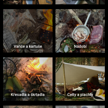
Vařiče a kartuše
Nádobí
Křesadla a škrtadla
Celty a plachty