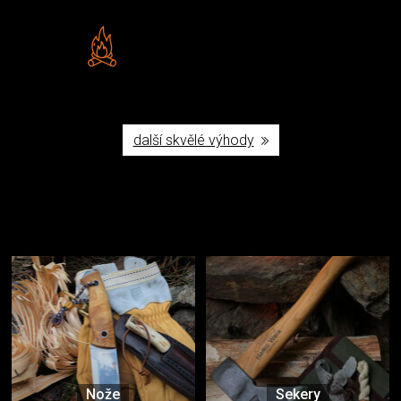
Vlastní značka JuBö
Poctivá ruční výroba v ČR
další skvělé výhody
Užijte si to v přírodě
Vybavení, na které spoléháte nejčastěji
Nože
Sekery