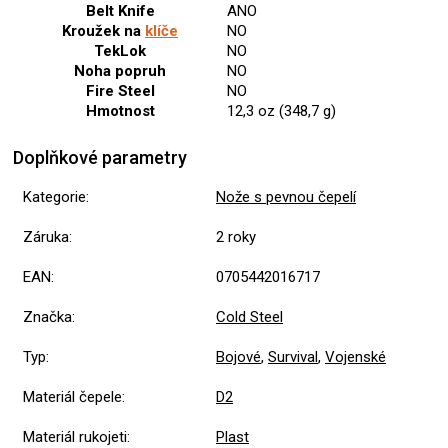
Belt Knife
ANO
Kroužek na
klíče
NO
TekLok
NO
Noha popruh
NO
Fire Steel
NO
Hmotnost
12,3 oz (348,7 g)
Doplňkové parametry
Kategorie
:
Nože s pevnou čepelí
Záruka
:
2 roky
EAN
:
0705442016717
Značka
:
Cold Steel
Typ
:
Bojové
,
Survival
,
Vojenské
Materiál čepele
:
D2
Materiál rukojeti
:
Plast