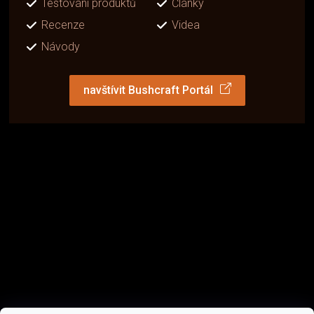
Testování produktů
Články
Recenze
Videa
Návody
navštívit Bushcraft Portál