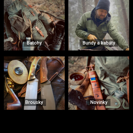
Batohy
Bundy a kabáty
Brousky
Novinky