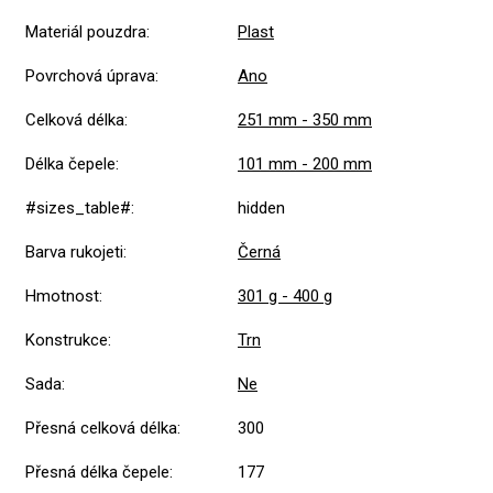
Materiál pouzdra
:
Plast
Povrchová úprava
:
Ano
Celková délka
:
251 mm - 350 mm
Délka čepele
:
101 mm - 200 mm
#sizes_table#
:
hidden
Barva rukojeti
:
Černá
Hmotnost
:
301 g - 400 g
Konstrukce
:
Trn
Sada
:
Ne
Přesná celková délka
:
300
Přesná délka čepele
:
177