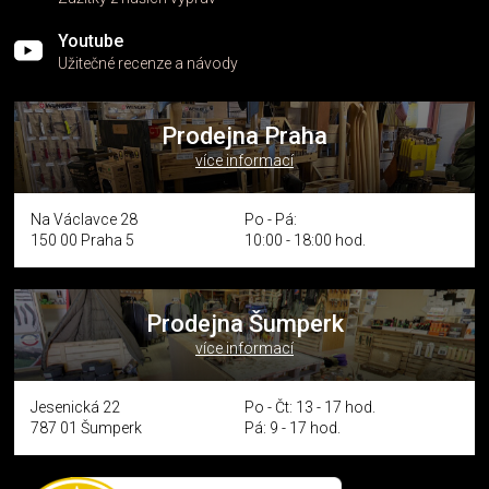
Youtube
Užitečné recenze a návody
Prodejna Praha
více informací
Na Václavce 28
Po - Pá:
150 00 Praha 5
10:00 - 18:00 hod.
Prodejna Šumperk
více informací
Jesenická 22
Po - Čt: 13 - 17 hod.
787 01 Šumperk
Pá: 9 - 17 hod.