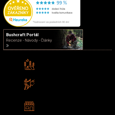
Bushcraft Portál
Recenze - Návody - Články
Rádi předáváme zkušenosti
Poradíme vám s výběrem
Zboží sami testujeme
U nás nekoupíte „zajíce v pytli“
2 kamenné prodejny
Navštivte nás v Praze a
Šumperku