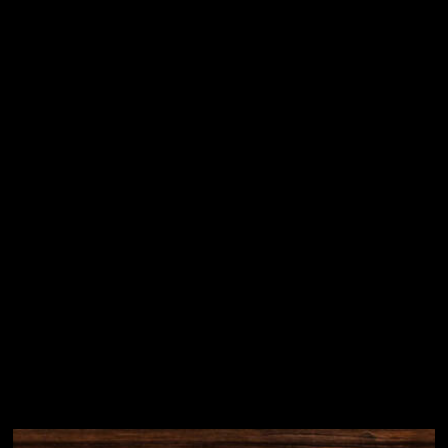
Vložením e-mailu souhlasíte s
podmínkami ochrany
osobních údajů
Přihlásit se
Instagram