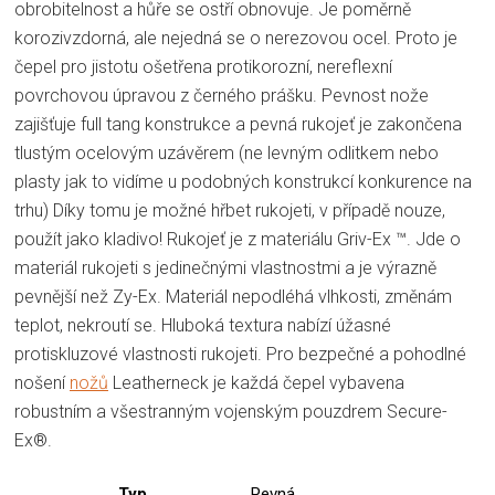
obrobitelnost a hůře se ostří obnovuje. Je poměrně
korozivzdorná, ale nejedná se o nerezovou ocel. Proto je
čepel pro jistotu ošetřena protikorozní, nereflexní
povrchovou úpravou z černého prášku. Pevnost nože
zajišťuje full tang konstrukce a pevná rukojeť je zakončena
tlustým ocelovým uzávěrem (ne levným odlitkem nebo
plasty jak to vidíme u podobných konstrukcí konkurence na
trhu) Díky tomu je možné hřbet rukojeti, v případě nouze,
použít jako kladivo! Rukojeť je z materiálu Griv-Ex ™. Jde o
materiál rukojeti s jedinečnými vlastnostmi a je výrazně
pevnější než Zy-Ex. Materiál nepodléhá vlhkosti, změnám
teplot, nekroutí se. Hluboká textura nabízí úžasné
protiskluzové vlastnosti rukojeti. Pro bezpečné a pohodlné
nošení
nožů
Leatherneck je každá čepel vybavena
robustním a všestranným vojenským pouzdrem Secure-
Ex®.
Typ
Pevná