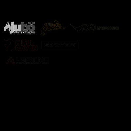
Značky ověřené samotnou přírodou
další značky
Odebírat newsletter
Vložte svůj e-mail a my vám budeme zasílat informace o
nových produktech na našem e-shopu.
E-mail