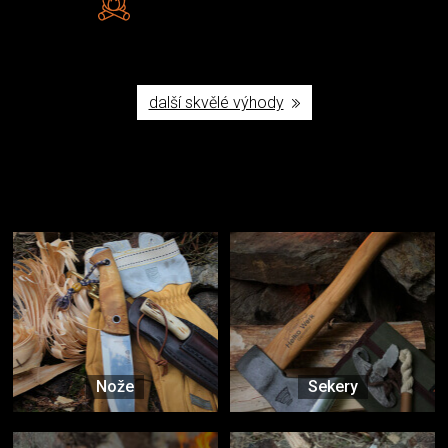
Poctivá ruční výroba v ČR
další skvělé výhody
Užijte si to v přírodě
Vybavení, na které spoléháte nejčastěji
Nože
Sekery