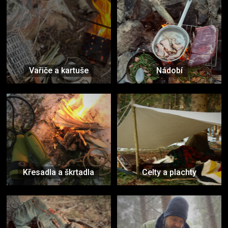
Vařiče a kartuše
Nádobí
Křesadla a škrtadla
Celty a plachty