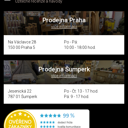
Užitečné recenze a návody
Prodejna Praha
více informací
Na Václavce 28
Po - Pá:
150 00 Praha 5
10:00 - 18:00 hod.
Prodejna Šumperk
více informací
Jesenická 22
Po - Čt: 13 - 17 hod.
787 01 Šumperk
Pá: 9 - 17 hod.