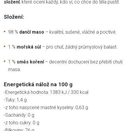
složení
, které ocení každý, kdo ví, co chce do těla pustit.
Složení:
98 %
dančí maso
– kvalitní, sušené, vláčné a poctivé.
1 %
mořská sůl
– pro chuť, žádný průmyslový balast.
1 %
směs koření
– decentní dochucení bez přebití chuti
masa.
Energetická nálož na 100 g
-Energetická hodnota: 1383 kJ / 330 kcal
-Tuky: 1,4 g
-z toho nasycené mastné kyseliny: 0,63 g
-Sacharidy: 0 g
-z toho cukry: 0 g
-Bílkoviny: 76 g