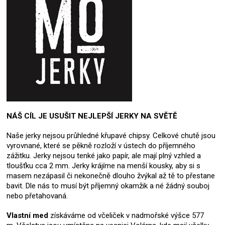
NÁŠ CÍL JE USUŠIT NEJLEPŠÍ JERKY NA SVĚTĚ
Naše jerky nejsou průhledné křupavé chipsy. Celkové chutě jsou
vyrovnané, které se pěkně rozloží v ústech do příjemného
zážitku. Jerky nejsou tenké jako papír, ale mají plný vzhled a
tloušťku cca 2 mm. Jerky krájíme na menší kousky, aby si s
masem nezápasil či nekonečně dlouho žvýkal až tě to přestane
bavit. Dle nás to musí být příjemný okamžik a né žádný souboj
nebo přetahovaná.
Vlastní med
získáváme od včeliček v nadmořské výšce 577