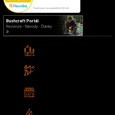
Bushcraft Portál
Recenze - Návody - Články
Rádi předáváme zkušenosti
Poradíme vám s výběrem
Zboží sami testujeme
U nás nekoupíte „zajíce v pytli“
2 kamenné prodejny
Navštivte nás v Praze a
Šumperku
Vlastní značka JuBö