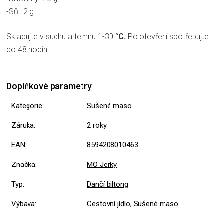
-Sůl: 2 g
Skladujte v suchu a temnu 1-30
°C.
Po otevření spotřebujte
do 48 hodin.
Doplňkové parametry
Kategorie
:
Sušené maso
Záruka
:
2 roky
EAN
:
8594208010463
Značka
:
MO Jerky
Typ
:
Dančí biltong
Výbava
:
Cestovní jídlo
,
Sušené maso