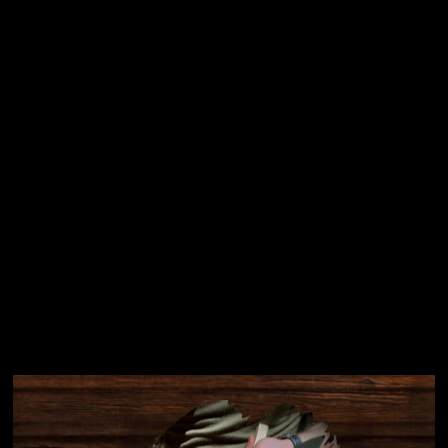
Vložením e-mailu souhlasíte s
podmínkami ochrany
osobních údajů
Přihlásit se
Instagram