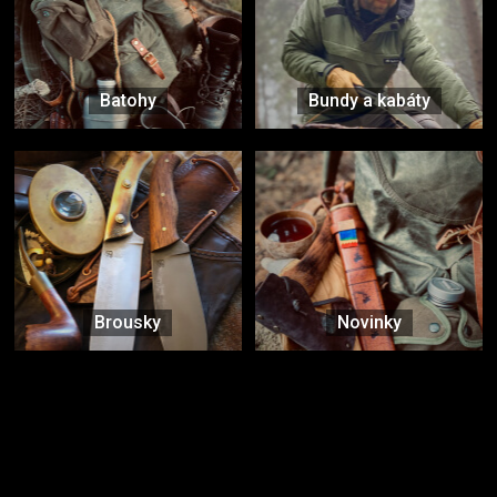
Batohy
Bundy a kabáty
Brousky
Novinky
Značky ověřené samotnou přírodou
další značky