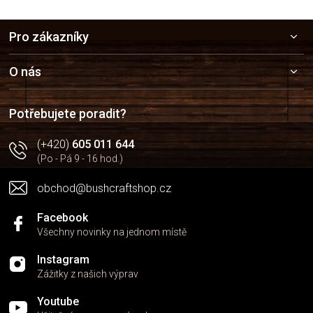
Z
Pro zákazníky
á
p
a
O nás
t
í
Potřebujete poradit?
(+420)
605 011 644
(Po - Pá 9 - 16 hod.)
obchod@bushcraftshop.cz
Facebook
Všechny novinky na jednom místě
Instagram
Zážitky z našich výprav
Youtube