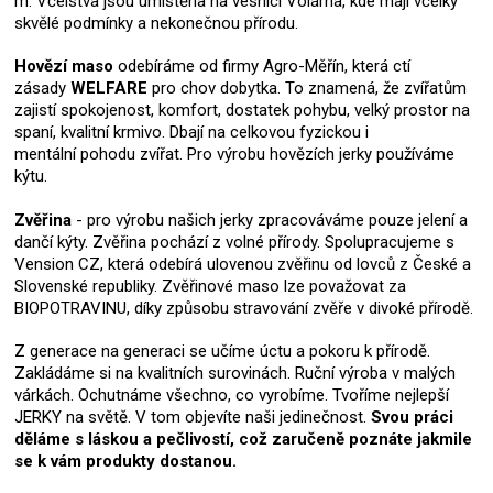
m.
Včelstva jsou umístěna na vesnici Volárna, kde mají včelky
skvělé podmínky a nekonečnou přírodu.
Hovězí maso
odebíráme od firmy Agro-Měřín, která ctí
zásady
WELFARE
pro chov dobytka. To znamená, že zvířatům
zajistí spokojenost, komfort, dostatek pohybu, velký prostor na
spaní, kvalitní krmivo. Dbají na celkovou fyzickou i
mentální pohodu zvířat. Pro výrobu hovězích jerky používáme
kýtu.
Zvěřina
- pro výrobu našich jerky zpracováváme pouze jelení a
dančí kýty. Zvěřina pochází z volné přírody. Spolupracujeme s
Vension CZ, která odebírá ulovenou zvěřinu od lovců z České a
Slovenské republiky. Zvěřinové maso lze považovat za
BIOPOTRAVINU, díky způsobu stravování zvěře v divoké přírodě.
Z generace na generaci se učíme úctu a pokoru k přírodě.
Zakládáme si na kvalitních surovinách. Ruční výroba v malých
várkách. Ochutnáme všechno, co vyrobíme. Tvoříme nejlepší
JERKY na světě. V tom objevíte naši jedinečnost.
Svou práci
děláme s láskou a pečlivostí, což zaručeně poznáte jakmile
se k vám produkty dostanou.