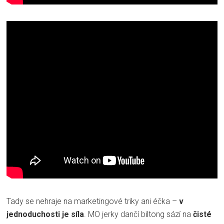
Tady se nehraje na marketingové triky ani éčka –
v
jednoduchosti je síla
. MO jerky dančí biltong sází na
čisté