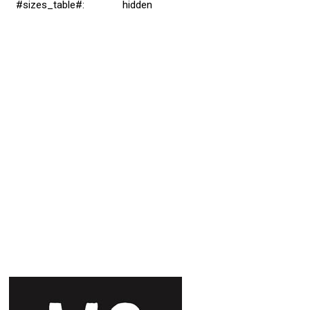
#sizes_table#
:
hidden
Přidat hodnocení