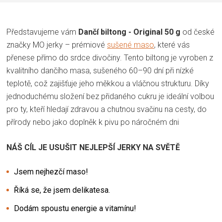
Představujeme vám
Dančí biltong - Original 50 g
od české
značky MO jerky – prémiové
sušené maso
, které vás
přenese přímo do srdce divočiny.
Tento biltong je vyroben z
kvalitního dančího masa, sušeného 60–90 dní při nízké
teplotě, což zajišťuje jeho měkkou a vláčnou strukturu.
Díky
jednoduchému složení bez přidaného cukru je ideální volbou
pro ty, kteří hledají zdravou a chutnou svačinu na cesty, do
přírody nebo jako doplněk k pivu po náročném dni
NÁŠ CÍL JE USUŠIT NEJLEPŠÍ JERKY NA SVĚTĚ
Jsem nejhezčí maso!
Říká se, že jsem delikatesa.
Dodám spoustu energie a vitamínu!