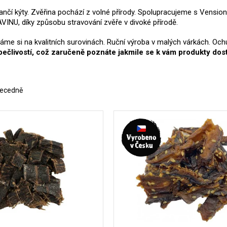
ančí kýty. Zvěřina pochází z volné přírody. Spolupracujeme s Vensio
INU, díky způsobu stravování zvěře v divoké přírodě.
dáme si na kvalitních surovinách. Ruční výroba v malých várkách. Oc
pečlivostí, což zaručeně poznáte jakmile se k vám produkty dos
ecedně