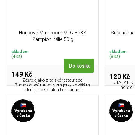
Houbové Mushroom MO JERKY
Sušené mas
Žampion Itálie 50 g
skladem
skladem
(4 ks)
(8 ks)
Do košíku
149 Kč
120 Kč
Zážitek jako z italské restaurace!
U TATY tak, 
Žampionové mushroom jerky ve větším
hořčic
balení je dokonalou kombinací...