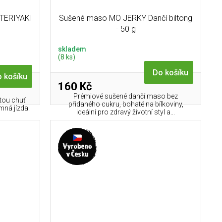
 TERIYAKI
Sušené maso MO JERKY Dančí biltong
- 50 g
skladem
(8 ks)
Do košíku
 košíku
160 Kč
Prémiové sušené dančí maso bez
átou chuť
přidaného cukru, bohaté na bílkoviny,
mná jízda.
ideální pro zdravý životní styl a...