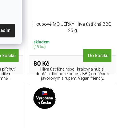
t chips
Houbové MO JERKY Hlíva ústřičná BBQ
25 g
lasím
skladem
(19 ks)
 košíku
Do košíku
80 Kč
 příchutí
Hlíva ústřičná neboli královna hub si
podílem
dopřála dlouhou koupel v BBQ omáčce s
mně...
javorovým sirupem. Vegan friendly.