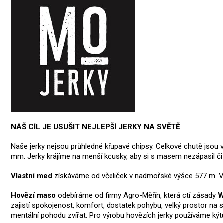
NÁŠ CÍL JE USUŠIT NEJLEPŠÍ JERKY NA SVĚTĚ
Naše jerky nejsou průhledné křupavé chipsy. Celkové chutě jsou vy
mm. Jerky krájíme na menší kousky, aby si s masem nezápasil či
Vlastní med
získáváme od včeliček v nadmořské výšce 577 m.
V
Hovězí maso
odebíráme od firmy Agro-Měřín, která ctí zásady
W
zajistí spokojenost, komfort, dostatek pohybu, velký prostor na sp
mentální pohodu zvířat. Pro výrobu hovězích jerky používáme kýt