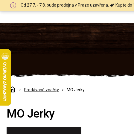
Přejít
Od 27.7. - 7.8. bude prodejna v Praze uzavřena. 🏕️ Kupte do 
na
obsah
Domů
Prodávané značky
MO Jerky
MO Jerky