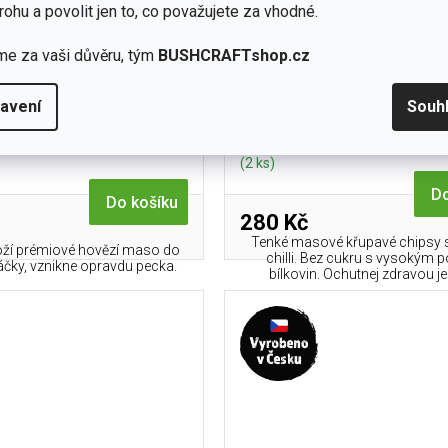
rohu a povolit jen to, co považujete za vhodné.
me za vaši důvěru, tým
BUSHCRAFTshop.cz
o MO JERKY Hovězí jerky -
Sušené maso MO JERKY Mea
Teriyaki 30 g
pork chilli 100 g
avení
Souh
skladem
(2 ks)
Do
Do košíku
280 Kč
Tenké masové křupavé chipsy s
oží prémiové hovězí maso do
chilli. Bez cukru s vysokým 
áčky, vznikne opravdu pecka.
bílkovin. Ochutnej zdravou je