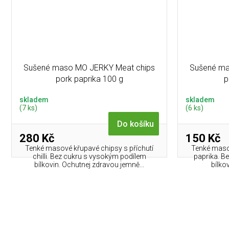
Sušené maso MO JERKY Meat chips
Sušené ma
pork paprika 100 g
p
skladem
skladem
(7 ks)
(6 ks)
Do košíku
280 Kč
150 Kč
Tenké masové křupavé chipsy s příchutí
Tenké masov
chilli. Bez cukru s vysokým podílem
paprika. B
bílkovin. Ochutnej zdravou jemně...
bílko