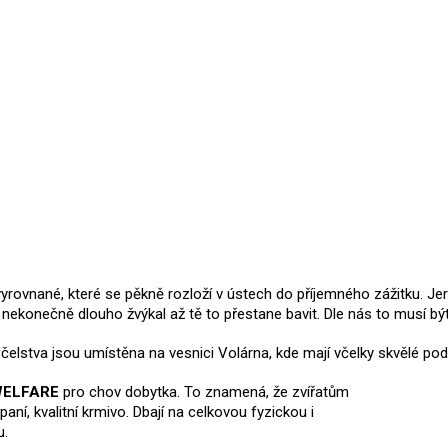
rovnané, které se pěkně rozloží v ústech do příjemného zážitku. Jerky
 nekonečně dlouho žvýkal až tě to přestane bavit. Dle nás to musí b
čelstva jsou umístěna na vesnici Volárna, kde mají včelky skvělé po
ELFARE
pro chov dobytka. To znamená, že zvířatům
aní, kvalitní krmivo. Dbají na celkovou fyzickou i
u.