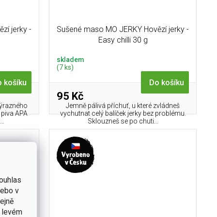
í jerky -
Sušené maso MO JERKY Hovězí jerky -
Easy chilli 30 g
skladem
(7 ks)
 košíku
Do košíku
95 Kč
výrazného
Jemně pálivá příchuť, u které zvládneš
 piva APA
vychutnat celý balíček jerky bez problému.
..
Sklouzneš se po chuti...
ouhlas
nebo v
tejně
v levém