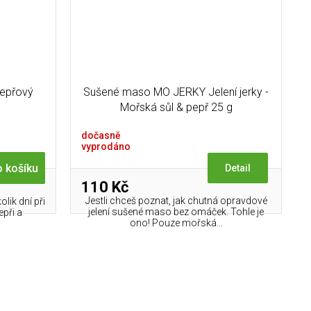
epřový
Sušené maso MO JERKY Jelení jerky -
Mořská sůl & pepř 25 g
dočasně
vyprodáno
 košíku
Detail
110 Kč
Jestli chceš poznat, jak chutná opravdové
olik dní při
jelení sušené maso bez omáček. Tohle je
epři a
ono! Pouze mořská...