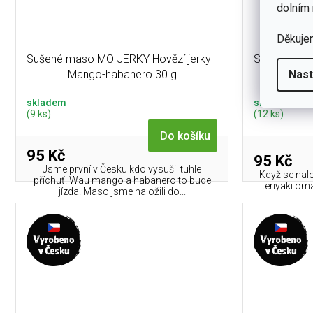
dolním 
Děkuje
Sušené maso MO JERKY Hovězí jerky -
Sušené mas
Mango-habanero 30 g
Nast
skladem
skladem
(9 ks)
(12 ks)
Do košíku
95 Kč
95 Kč
Jsme první v Česku kdo vysušil tuhle
Když se nal
příchuť! Wau mango a habanero to bude
teriyaki om
jízda! Maso jsme naložili do...