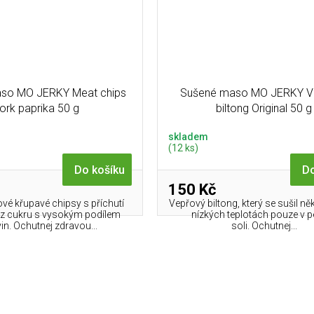
so MO JERKY Meat chips
Sušené maso MO JERKY V
ork paprika 50 g
biltong Original 50 g
skladem
(12 ks)
Do košíku
Do
150 Kč
é křupavé chipsy s příchutí
Vepřový biltong, který se sušil něk
ez cukru s vysokým podílem
nízkých teplotách pouze v p
vin. Ochutnej zdravou...
soli. Ochutnej...
O
v
l
á
d