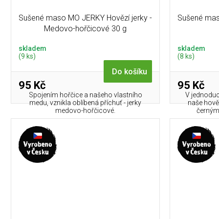
t
Sušené maso MO JERKY Hovězí jerky -
Sušené mas
ů
Medovo-hořčicové 30 g
skladem
skladem
(9 ks)
(8 ks)
Do košíku
95 Kč
95 Kč
Spojením hořčice a našeho vlastního
V jednoduch
medu, vznikla oblíbená příchuť - jerky
naše hově
medovo-hořčicové.
černým 