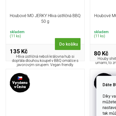
Houbové MO JERKY Hlíva ústřičná BBQ
Houbové MO
50 g
skladem
skladem
(11 ks)
(11 ks)
Do košíku
135 Kč
80 Kč
Hlíva ústřičná neboli královna hub si
Houby shiit
dopřála dlouhou koupel v BBQ omáčce s
umami, to zn
javorovým sirupem. Vegan friendly.
Dáte B
Díky v
můžete 
nastave
tak můž