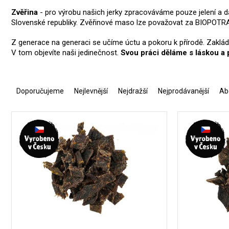
Zvěřina
- pro výrobu našich jerky zpracováváme pouze jelení a d
Slovenské republiky. Zvěřinové maso lze považovat za BIOPOTRAV
Z generace na generaci se učíme úctu a pokoru k přírodě. Zaklá
V tom objevíte naši jedinečnost.
Svou práci děláme s láskou a 
Ř
a
Doporučujeme
Nejlevnější
Nejdražší
Nejprodávanější
Ab
z
e
V
n
ý
í
p
p
i
r
s
o
p
d
r
u
o
k
d
t
u
ů
k