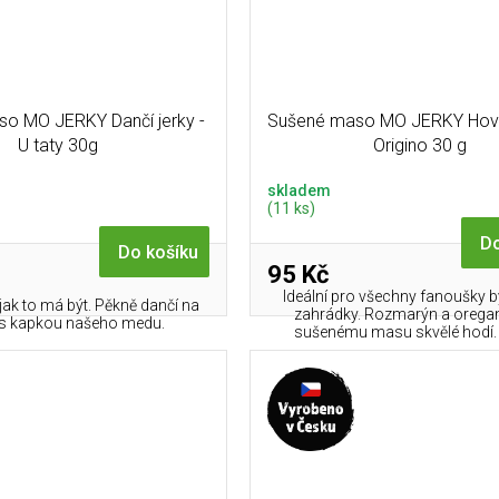
o MO JERKY Dančí jerky -
Sušené maso MO JERKY Hověz
U taty 30g
Origino 30 g
skladem
(11 ks)
Do
Do košíku
95 Kč
Ideální pro všechny fanoušky b
jak to má být. Pěkně dančí na
zahrádky. Rozmarýn a orega
i s kapkou našeho medu.
sušenému masu skvělé hodí. J