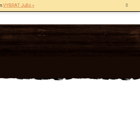
m.
VYBRAT JuBö »