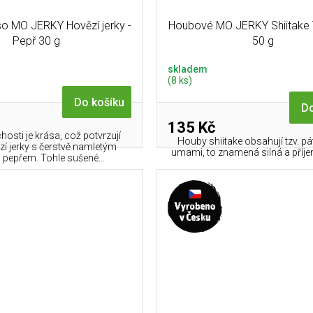
o MO JERKY Hovězí jerky -
Houbové MO JERKY Shiitake
Pepř 30 g
50 g
skladem
(8 ks)
Do košíku
Do
135 Kč
osti je krása, což potvrzují
Houby shiitake obsahují tzv. p
zí jerky s čerstvě namletým
umami, to znamená silná a příje
pepřem. Tohle sušené...