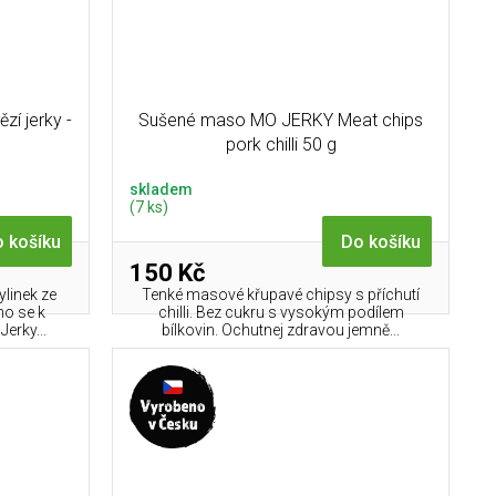
í jerky -
Sušené maso MO JERKY Meat chips
pork chilli 50 g
skladem
(7 ks)
 košíku
Do košíku
150 Kč
ylinek ze
Tenké masové křupavé chipsy s příchutí
no se k
chilli. Bez cukru s vysokým podílem
erky...
bílkovin. Ochutnej zdravou jemně...