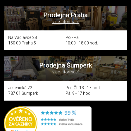
Prodejna Praha
více informací
Na Václavce 28
Po - Pá:
150 00 Praha 5
10:00 - 18:00 hod.
Prodejna Šumperk
více informací
Jesenická 22
Po - Čt: 13 - 17 hod.
787 01 Šumperk
Pá: 9 - 17 hod.