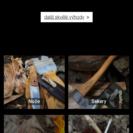
další skvělé výhody
Užijte si to v přírodě
Vybavení, na které spoléháte nejčastěji
Nože
Sekery