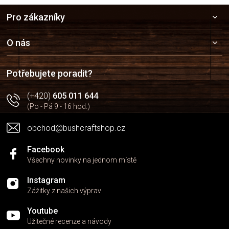
v
Z
l
Pro zákazníky
á
á
p
d
a
a
O nás
c
t
í
í
p
Potřebujete poradit?
r
v
(+420)
605 011 644
k
(Po - Pá 9 - 16 hod.)
y
v
obchod@bushcraftshop.cz
ý
p
i
Facebook
s
Všechny novinky na jednom místě
u
Instagram
Zážitky z našich výprav
Youtube
Užitečné recenze a návody