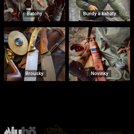
Batohy
Bundy a kabáty
Brousky
Novinky
Značky ověřené samotnou přírodou
další značky