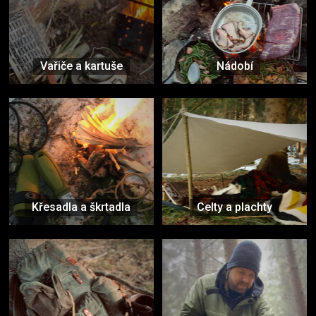
Vařiče a kartuše
Nádobí
Křesadla a škrtadla
Celty a plachty