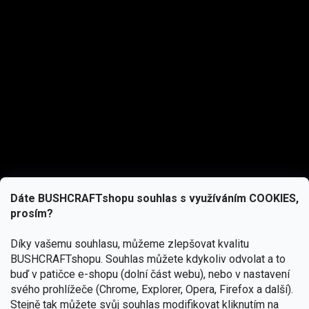
Dáte BUSHCRAFTshopu souhlas s využíváním COOKIES,
prosím?
Díky vašemu souhlasu, můžeme zlepšovat kvalitu
BUSHCRAFTshopu.
Souhlas můžete kdykoliv odvolat a to
buď v patičce e-shopu (dolní část webu), nebo v nastavení
svého prohlížeče (Chrome, Explorer, Opera, Firefox a další).
Stejně tak můžete svůj souhlas modifikovat kliknutím na