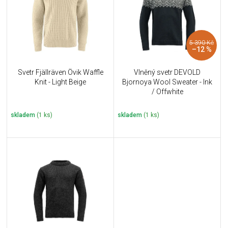
i
k
s
t
p
ů
r
5 390 Kč
o
–12 %
d
u
Svetr Fjällräven Övik Waffle
Vlněný svetr DEVOLD
k
Knit - Light Beige
Bjornoya Wool Sweater - Ink
t
/ Offwhite
ů
skladem
(1 ks)
skladem
(1 ks)