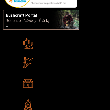
Bushcraft Portál
Recenze - Návody - Články
Rádi předáváme zkušenosti
Poradíme vám s výběrem
Zboží sami testujeme
U nás nekoupíte „zajíce v pytli“
2 kamenné prodejny
Navštivte nás v Praze a
Šumperku
Vlastní značka JuBö
Poctivá ruční výroba v ČR