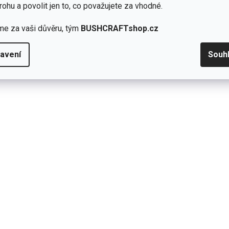
rohu a povolit jen to, co považujete za vhodné.
ové
mapy
“).
nní provoz.
me za vaši důvěru, tým
BUSHCRAFTshop.cz
avení
Souh