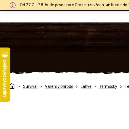
Přejít
Od 27.7. - 7.8. bude prodejna v Praze uzavřena. 🏕️ Kupte do 
na
obsah
Domů
Survival
Vaření v přírodě
Láhve
Termosky
Te