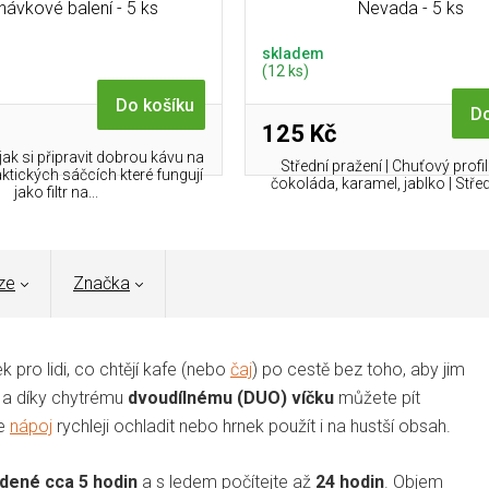
návkové balení - 5 ks
Nevada - 5 ks
skladem
(12 ks)
Do košíku
Do
125 Kč
 jak si připravit dobrou kávu na
Střední pražení | Chuťový profi
ktických sáčcích které fungují
čokoláda, karamel, jablko | Střed
jako filtr na...
ze
Značka
 pro lidi, co chtějí kafe (nebo
čaj
) po cestě bez toho, aby jim
a díky chytrému
dvoudílnému (DUO) víčku
můžete pít
te
nápoj
rychleji ochladit nebo hrnek použít i na hustší obsah.
dené cca 5 hodin
a s ledem počítejte až
24 hodin
. Objem