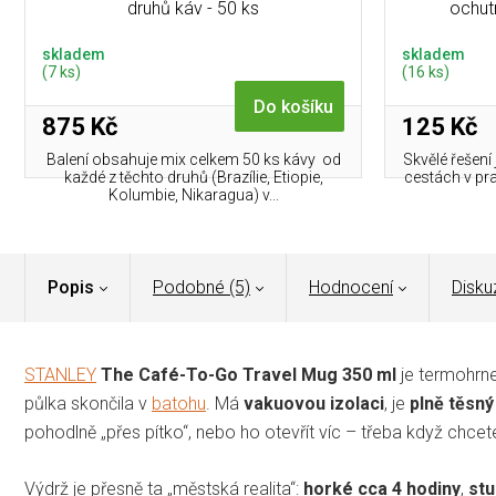
druhů káv - 50 ks
ochut
skladem
skladem
(7 ks)
(16 ks)
Do košíku
875 Kč
125 Kč
Balení obsahuje mix celkem 50 ks kávy od
Skvělé řešení
každé z těchto druhů (Brazílie, Etiopie,
cestách v pra
Kolumbie, Nikaragua) v...
Popis
Podobné (5)
Hodnocení
Disku
STANLEY
The Café-To-Go Travel Mug 350 ml
je termohrnek
půlka skončila v
batohu
. Má
vakuovou izolaci
, je
plně těsný
pohodlně „přes pítko“, nebo ho otevřít víc – třeba když chce
Výdrž je přesně ta „městská realita“:
horké cca 4 hodiny
,
stu