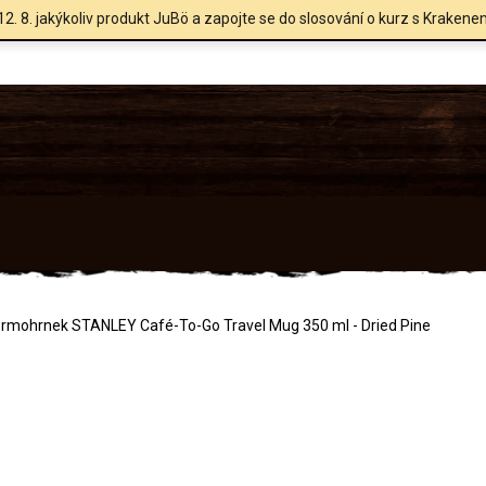
12. 8. jakýkoliv produkt JuBö a zapojte se do slosování o kurz s Krakene
rmohrnek STANLEY Café-To-Go Travel Mug 350 ml - Dried Pine