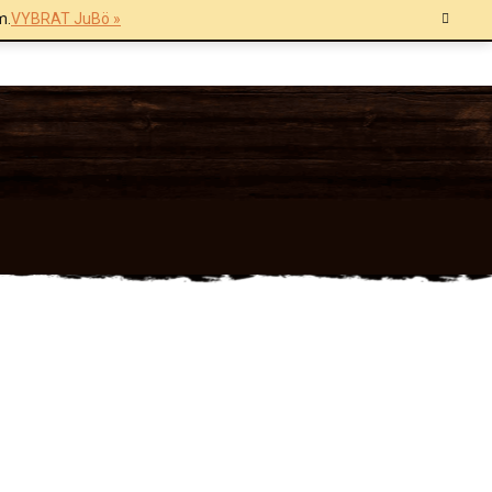
m.
VYBRAT JuBö »