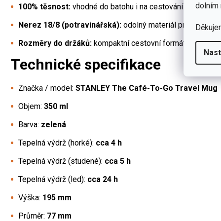
dolním 
100% těsnost:
vhodné do batohu i na cestování (bez „káv
Nerez 18/8 (potravinářská):
odolný materiál pro každode
Děkuje
Rozměry do držáků:
kompaktní cestovní formát.
Nast
Technické specifikace
Značka / model:
STANLEY The Café-To-Go Travel Mug
Objem:
350 ml
Barva:
zelená
Tepelná výdrž (horké):
cca 4 h
Tepelná výdrž (studené):
cca 5 h
Tepelná výdrž (led):
cca 24 h
Výška:
195 mm
Průměr:
77 mm