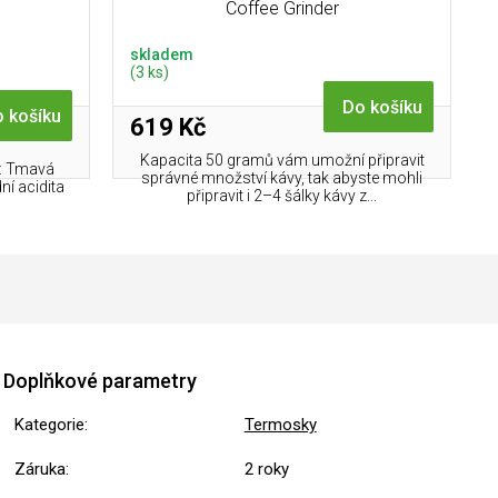
Coffee Grinder
skladem
(3 ks)
Do košíku
 košíku
619 Kč
Kapacita 50 gramů vám umožní připravit
l: Tmavá
správné množství kávy, tak abyste mohli
ní acidita
připravit i 2–4 šálky kávy z...
Doplňkové parametry
Kategorie
:
Termosky
Záruka
:
2 roky