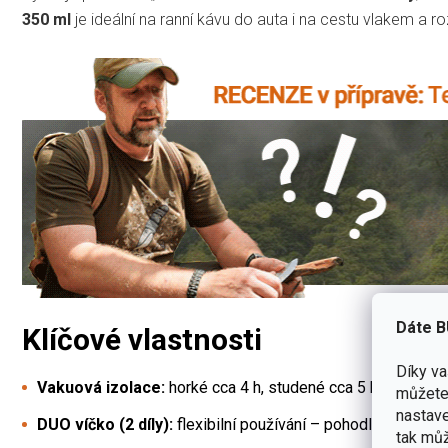
350 ml
je ideální na ranní kávu do auta i na cestu vlakem a r
Dáte B
Klíčové vlastnosti
Díky v
Vakuová izolace:
horké cca 4 h, studené cca 5 h, led až 24
můžete 
nastave
DUO víčko (2 díly):
flexibilní používání – pohodlné pití i šir
tak můž