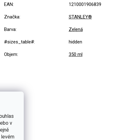
EAN
:
1210001906839
Značka
:
STANLEY®
Barva
:
Zelená
#sizes_table#
:
hidden
Objem
:
350 ml
ouhlas
nebo v
tejně
v levém