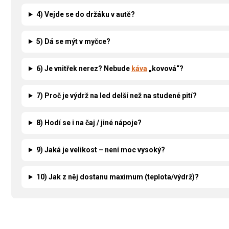
4) Vejde se do držáku v autě?
5) Dá se mýt v myčce?
6) Je vnitřek nerez? Nebude
káva
„kovová“?
7) Proč je výdrž na led delší než na studené pití?
8) Hodí se i na čaj / jiné nápoje?
9) Jaká je velikost – není moc vysoký?
10) Jak z něj dostanu maximum (teplota/výdrž)?