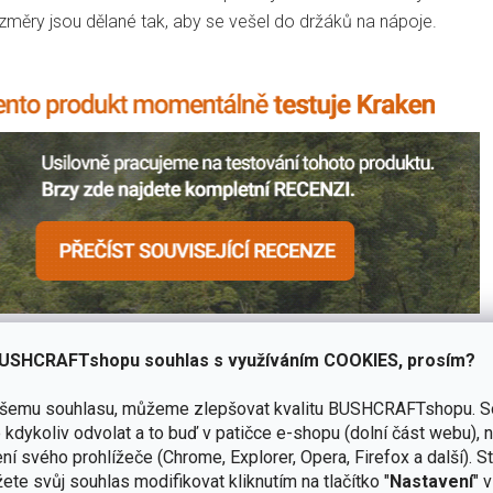
ozměry jsou dělané tak, aby se vešel do držáků na nápoje.
USHCRAFTshopu souhlas s využíváním COOKIES, prosím?
ašemu souhlasu, můžeme zlepšovat kvalitu BUSHCRAFTshopu.
S
 h.
kdykoliv odvolat a to buď v patičce e-shopu (dolní část webu), 
ní svého prohlížeče (Chrome, Explorer, Opera, Firefox a další). S
ší otevření.
ete svůj souhlas modifikovat kliknutím na tlačítko "
Nastavení
" 