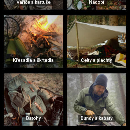
Vařiče a kartuše
Nádobí
Křesadla a škrtadla
Celty a plachty
Batohy
Bundy a kabáty