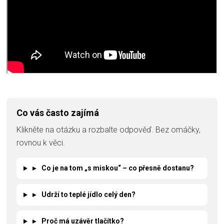
Co vás často zajímá
Klikněte na otázku a rozbalte odpověď. Bez omáčky,
rovnou k věci.
▸
Co je na tom „s miskou“ – co přesně dostanu?
▸
Udrží to teplé jídlo celý den?
▸
Proč má uzávěr tlačítko?