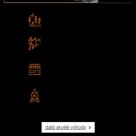
Rádi předáváme zkušenosti
Poradíme vám s výběrem
Zboží sami testujeme
U nás nekoupíte „zajíce v pytli“
2 kamenné prodejny
Navštivte nás v Praze a
Šumperku
Vlastní značka JuBö
Poctivá ruční výroba v ČR
další skvělé výhody