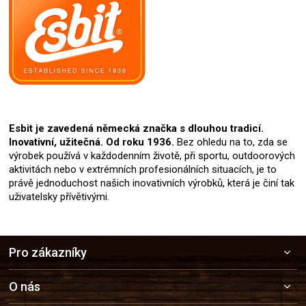
Esbit je zavedená německá značka s dlouhou tradicí.
Inovativní, užitečná. Od roku 1936.
Bez ohledu na to, zda se
výrobek používá v každodenním životě, při sportu, outdoorových
aktivitách nebo v extrémních profesionálních situacích, je to
právě jednoduchost našich inovativních výrobků, která je činí tak
uživatelsky přívětivými.
Z
Pro zákazníky
á
p
a
O nás
t