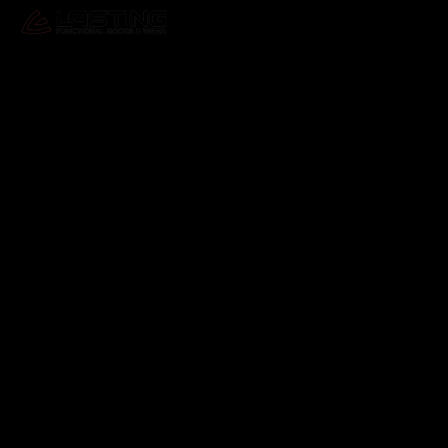
Odebírat newsletter
Vložte svůj e-mail a my vám budeme zasílat informace o
nových produktech na našem e-shopu.
E-mail
Vložením e-mailu souhlasíte s
podmínkami ochrany
osobních údajů
Přihlásit se