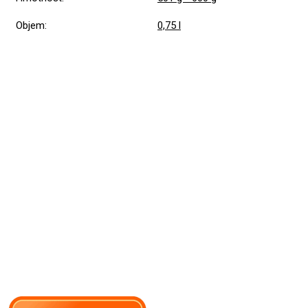
Objem
:
0,75 l
Přidat hodnocení