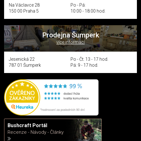
Na Václavce 28
Po - Pá:
150 00 Praha 5
10:00 - 18:00 hod.
Prodejna Šumperk
více informací
Jesenická 22
Po - Čt: 13 - 17 hod.
787 01 Šumperk
Pá: 9 - 17 hod.
Bushcraft Portál
Recenze - Návody - Články