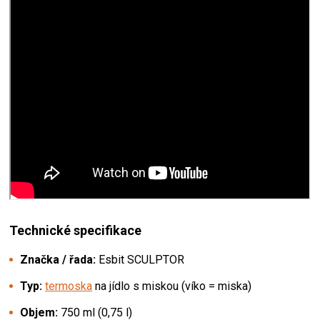
Technické specifikace
Značka / řada:
Esbit SCULPTOR
Typ:
termoska
na jídlo s miskou (víko = miska)
Objem:
750 ml (0,75 l)