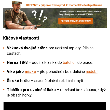
Klíčové vlastnosti
Vakuová dvojitá stěna
pro udržení teploty jídla na
cestách.
Nerez 18/8
– odolná klasika do
batohu
i do práce.
Víko jako
miska
– jíte pohodlně i bez dalšího
nádobí
.
Široké hrdlo
– snadné plnění, nabírání i mytí.
Tlačítko pro uvolnění tlaku
– otevírání bez zápasu, když
je obsah horký.