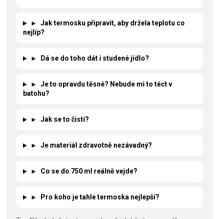
▸
Jak termosku připravit, aby držela teplotu co
nejlíp?
▸
Dá se do toho dát i studené jídlo?
▸
Je to opravdu těsné? Nebude mi to téct v
batohu?
▸
Jak se to čistí?
▸
Je materiál zdravotně nezávadný?
▸
Co se do 750 ml reálně vejde?
▸
Pro koho je tahle termoska nejlepší?