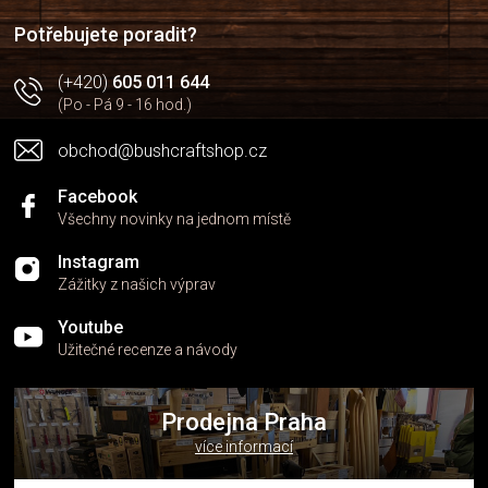
í
Potřebujete poradit?
(+420)
605 011 644
(Po - Pá 9 - 16 hod.)
obchod@bushcraftshop.cz
Facebook
Všechny novinky na jednom místě
Instagram
Zážitky z našich výprav
Youtube
Užitečné recenze a návody
Prodejna Praha
více informací