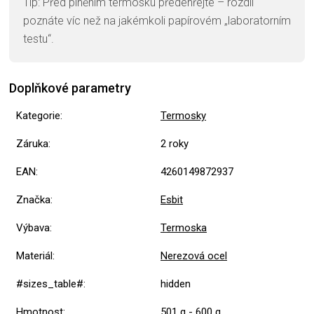
Tip: Před plněním termosku předehřejte – rozdíl
poznáte víc než na jakémkoli papírovém „laboratorním
testu“.
Doplňkové parametry
Kategorie
:
Termosky
Záruka
:
2 roky
EAN
:
4260149872937
Značka
:
Esbit
Výbava
:
Termoska
Materiál
:
Nerezová ocel
#sizes_table#
:
hidden
Hmotnost
:
501 g - 600 g