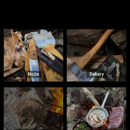
Užijte si to v přírodě
Vybavení, na které spoléháte nejčastěji
Nože
Sekery