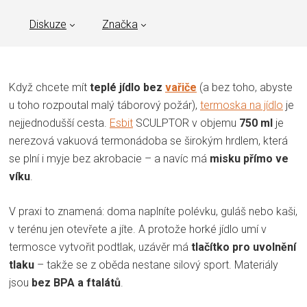
Diskuze
Značka
Když chcete mít
teplé jídlo bez
vařiče
(a bez toho, abyste
u toho rozpoutal malý táborový požár),
termoska na jídlo
je
nejjednodušší cesta.
Esbit
SCULPTOR v objemu
750 ml
je
nerezová vakuová termonádoba se širokým hrdlem, která
se plní i myje bez akrobacie – a navíc má
misku přímo ve
víku
.
V praxi to znamená: doma naplníte polévku, guláš nebo kaši,
v terénu jen otevřete a jíte. A protože horké jídlo umí v
termosce vytvořit podtlak, uzávěr má
tlačítko pro uvolnění
tlaku
– takže se z oběda nestane silový sport. Materiály
jsou
bez BPA a ftalátů
.