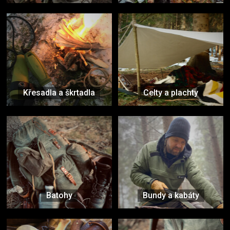
Křesadla a škrtadla
Celty a plachty
Batohy
Bundy a kabáty