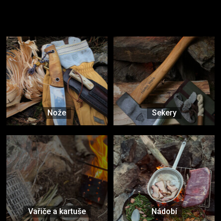
Užijte si to v přírodě
Vybavení, na které spoléháte nejčastěji
Nože
Sekery
Vařiče a kartuše
Nádobí