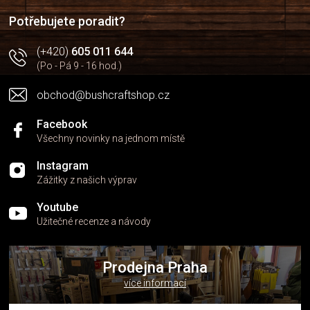
í
í
p
Potřebujete poradit?
r
v
(+420)
605 011 644
k
(Po - Pá 9 - 16 hod.)
y
v
obchod@bushcraftshop.cz
ý
p
i
Facebook
s
Všechny novinky na jednom místě
u
Instagram
Zážitky z našich výprav
Youtube
Užitečné recenze a návody
Prodejna Praha
více informací