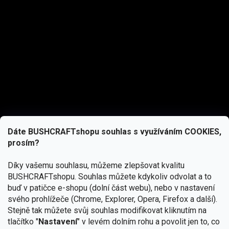
Dáte BUSHCRAFTshopu souhlas s využíváním COOKIES,
prosím?
Díky vašemu souhlasu, můžeme zlepšovat kvalitu
BUSHCRAFTshopu.
Souhlas můžete kdykoliv odvolat a to
buď v patičce e-shopu (dolní část webu), nebo v nastavení
svého prohlížeče (Chrome, Explorer, Opera, Firefox a další).
Stejně tak můžete svůj souhlas modifikovat kliknutím na
tlačítko "
Nastavení
" v levém dolním rohu a povolit jen to, co