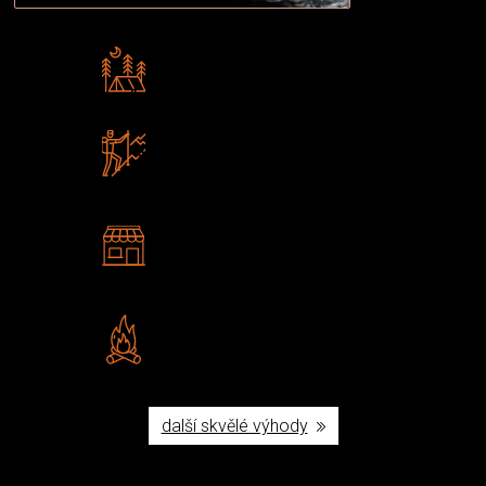
Rádi předáváme zkušenosti
Poradíme vám s výběrem
Zboží sami testujeme
U nás nekoupíte „zajíce v pytli“
2 kamenné prodejny
Navštivte nás v Praze a
Šumperku
Vlastní značka JuBö
Poctivá ruční výroba v ČR
další skvělé výhody