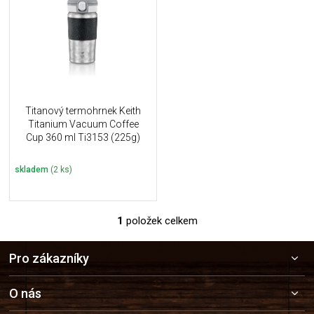
u
i
k
s
t
p
ů
r
o
d
u
Titanový termohrnek Keith
k
Titanium Vacuum Coffee
t
Cup 360 ml Ti3153 (225g)
ů
skladem
(2 ks)
1
položek celkem
O
v
Z
l
Pro zákazníky
á
á
p
d
a
a
O nás
c
t