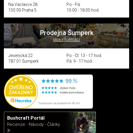
Na Václavce 28
Po - Pá:
150 00 Praha 5
10:00 - 18:00 hod.
Prodejna Šumperk
více informací
Jesenická 22
Po - Čt: 13 - 17 hod.
787 01 Šumperk
Pá: 9 - 17 hod.
Bushcraft Portál
Recenze - Návody - Články