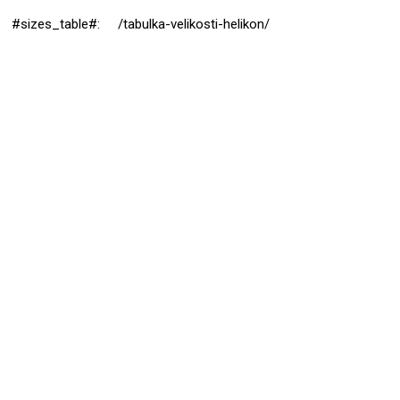
#sizes_table#
:
/tabulka-velikosti-helikon/