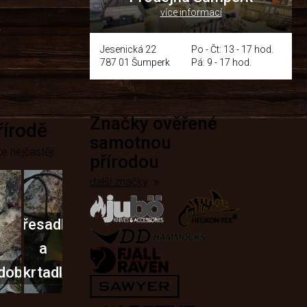
více informací
y
Jesenická 22
Po - Čt: 13 - 17 hod.
787 01 Šumperk
Pá: 9 - 17 hod.
Značky ověřené
přírodě
samotnou
e nejčastěji
přírodou
další značky
Křesadla
a
dobí
škrtadla