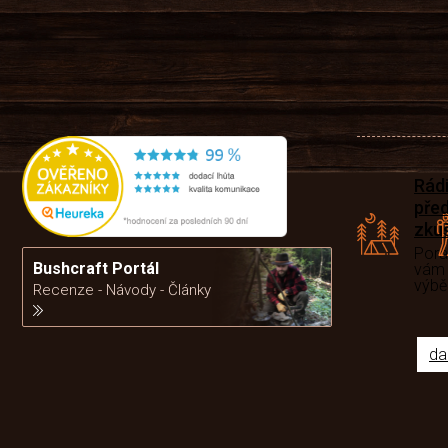
Rád
pře
zku
Por
Bushcraft Portál
vám
výb
Recenze - Návody - Články
da