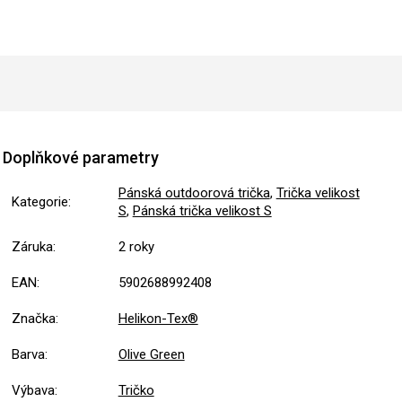
Doplňkové parametry
Pánská outdoorová trička
,
Trička velikost
Kategorie
:
S
,
Pánská trička velikost S
Záruka
:
2 roky
EAN
:
5902688992408
Značka
:
Helikon-Tex®
Barva
:
Olive Green
Výbava
:
Tričko