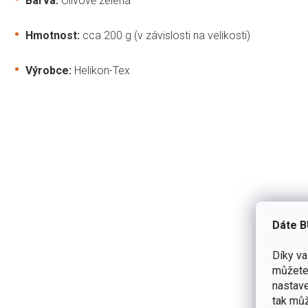
Barva:
Olivově zelená
Hmotnost:
cca 200 g (v závislosti na velikosti)
Výrobce:
Helikon-Tex
5,0
Průměrn
1 hodnocení
hodnoce
produkt
je
5
5,0
z
4
5
Dáte B
hvězdiče
3
Díky v
2
můžete 
1
nastave
tak můž