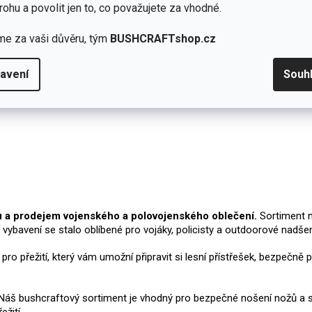
rohu a povolit jen to, co považujete za vhodné.
me za vaši důvěru, tým
BUSHCRAFTshop.cz
avení
Souh
u a prodejem vojenského a polovojenského oblečení.
Sortiment n
í vybavení se stalo oblíbené pro vojáky, policisty a outdoorové nadš
í pro přežití, který vám umožní připravit si lesní přístřešek, bezpeč
u. Náš bushcraftový sortiment je vhodný pro bezpečné nošení nožů a 
žití.