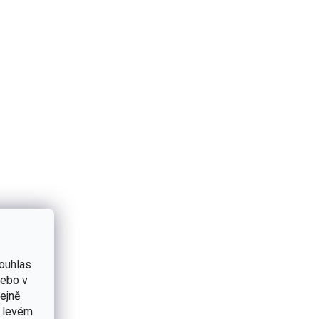
ězdiček.
ouhlas
nebo v
tejně
v levém