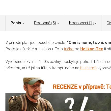
Popis
Podobné (5)
Hodnocení (1)
Di
V přírodě platí jednoduché pravidlo:
"One is none, two is one
Proto je důležité mít zálohu.
Toto
tričko
od
Helikon-Tex
ti p
Vyrobeno z kvalitní 100% bavlny, poskytuje pohodlí během c
přírodou, ať už jsi na túře, v kempu nebo na
bushcraft
výpravě