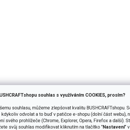
+ Je pěkný
é
ní
u
1x
6.2.2026
Hodnocení produktu je 5 z 5 hv
0x
USHCRAFTshopu souhlas s využíváním COOKIES, prosím?
k.
0x
ašemu souhlasu, můžeme zlepšovat kvalitu BUSHCRAFTshopu.
S
0x
kdykoliv odvolat a to buď v patičce e-shopu (dolní část webu), 
0x
ní svého prohlížeče (Chrome, Explorer, Opera, Firefox a další). S
ete svůj souhlas modifikovat kliknutím na tlačítko "
Nastavení
" 