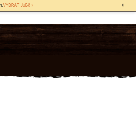
m.
VYBRAT JuBö »