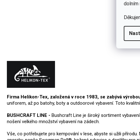
dolním 
Přidat hodnocení
Děkuje
Nast
Firma Helikon-Tex, založená v roce 1983, se zabývá výrobo
uniforem, až po batohy, boty a outdoorové vybavení. Toto kvalitn
BUSHCRAFT LINE -
Bushcraft Line je široký sortiment vybaven
nošení velkého množství vybavení na zádech.
Vše, co potřebujete pro kempování v lese, abyste si užili přírod
anoraky, ponča Swagman Roll®, kožené rukavice a doplňky pro pře