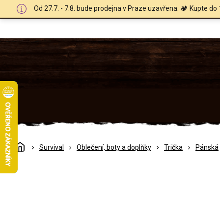
Přejít
Od 27.7. - 7.8. bude prodejna v Praze uzavřena. 🏕️ Kupte do 
na
obsah
Domů
Survival
Oblečení, boty a doplňky
Trička
Pánská