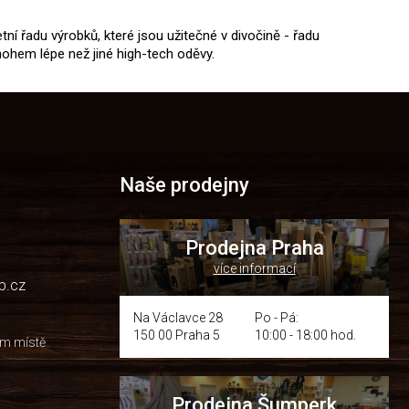
tní řadu výrobků, které jsou užitečné v divočině - řadu
nohem lépe než jiné high-tech oděvy.
Naše prodejny
Prodejna Praha
více informací
p.cz
Na Václavce 28
Po - Pá:
150 00 Praha 5
10:00 - 18:00 hod.
om místě
Prodejna Šumperk