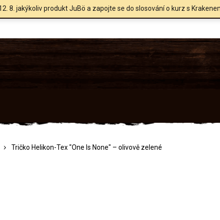
12. 8. jakýkoliv produkt JuBö a zapojte se do slosování o kurz s Krakene
Tričko Helikon-Tex "One Is None" – olivově zelené