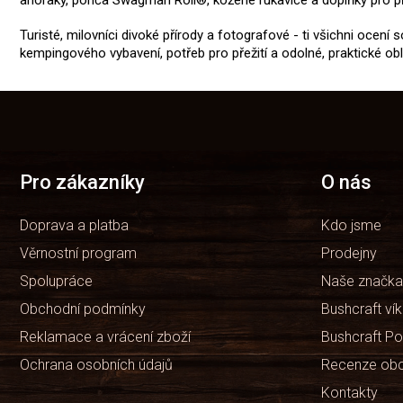
Turisté, milovníci divoké přírody a fotografové - ti všichni ocení
kempingového vybavení, potřeb pro přežití a odolné, praktické o
Z
á
p
a
t
Pro zákazníky
O nás
í
Doprava a platba
Kdo jsme
Věrnostní program
Prodejny
Spolupráce
Naše značka
Obchodní podmínky
Bushcraft ví
Reklamace a vrácení zboží
Bushcraft Po
Ochrana osobních údajů
Recenze ob
Kontakty