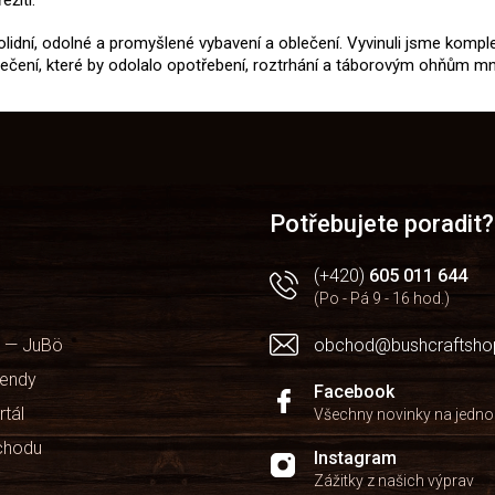
 solidní, odolné a promyšlené vybavení a oblečení. Vyvinuli jsme komple
blečení, které by odolalo opotřebení, roztrhání a táborovým ohňům m
Potřebujete poradit?
(+420)
605 011 644
(Po - Pá 9 - 16 hod.)
 — JuBö
obchod@bushcraftsho
kendy
Facebook
rtál
Všechny novinky na jedn
chodu
Instagram
Zážitky z našich výprav