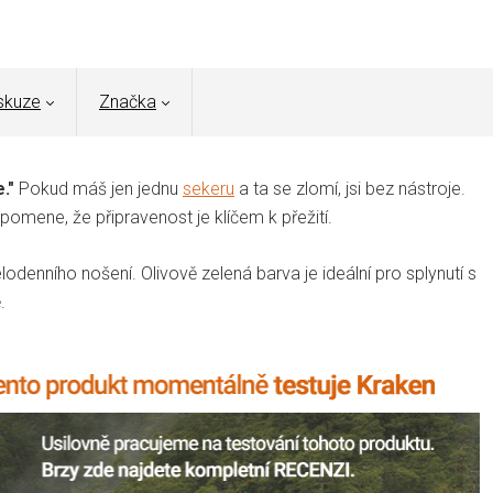
skuze
Značka
."
Pokud máš jen jednu
sekeru
a ta se zlomí, jsi bez nástroje.
řipomene, že připravenost je klíčem k přežití.
elodenního nošení.
Olivově zelená barva je ideální pro splynutí s
.