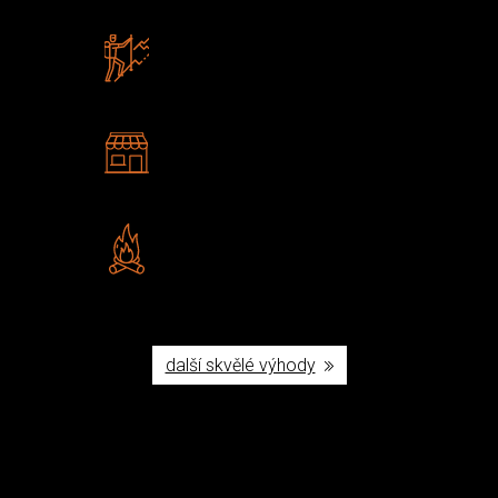
Zboží sami testujeme
U nás nekoupíte „zajíce v pytli“
2 kamenné prodejny
Navštivte nás v Praze a
Šumperku
Vlastní značka JuBö
Poctivá ruční výroba v ČR
další skvělé výhody
Užijte si to v přírodě
Vybavení, na které spoléháte nejčastěji