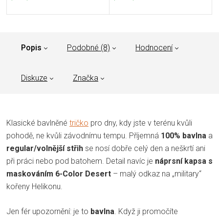
Popis
Podobné (8)
Hodnocení
Diskuze
Značka
Klasické bavlněné
tričko
pro dny, kdy jste v terénu kvůli
pohodě, ne kvůli závodnímu tempu. Příjemná
100% bavlna
a
regular/volnější střih
se nosí dobře celý den a neškrtí ani
při práci nebo pod batohem. Detail navíc je
náprsní kapsa s
maskováním 6-Color Desert
– malý odkaz na „military“
kořeny Helikonu.
Jen fér upozornění: je to
bavlna
. Když ji promočíte