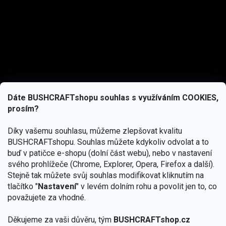
Dáte BUSHCRAFTshopu souhlas s využíváním COOKIES,
prosím?
Díky vašemu souhlasu, můžeme zlepšovat kvalitu
BUSHCRAFTshopu.
Souhlas můžete kdykoliv odvolat a to
buď v patičce e-shopu (dolní část webu), nebo v nastavení
svého prohlížeče (Chrome, Explorer, Opera, Firefox a další).
Stejně tak můžete svůj souhlas modifikovat kliknutím na
tlačítko "
Nastavení
" v levém dolním rohu a povolit jen to, co
Přihlásit se
považujete za vhodné.
Vložením e-mailu souhlasíte s
podmínkami ochrany osobních údajů
Děkujeme za vaši důvěru, tým
BUSHCRAFTshop.cz