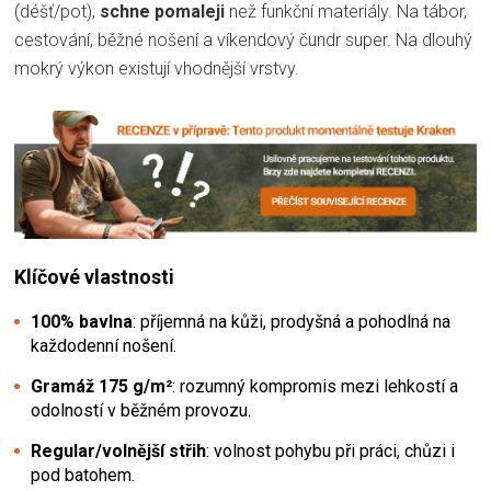
(déšť/pot),
schne pomaleji
než funkční materiály. Na tábor,
cestování, běžné nošení a víkendový čundr super. Na dlouhý
mokrý výkon existují vhodnější vrstvy.
Klíčové vlastnosti
100% bavlna
: příjemná na kůži, prodyšná a pohodlná na
každodenní nošení.
Gramáž 175 g/m²
: rozumný kompromis mezi lehkostí a
odolností v běžném provozu.
Regular/volnější střih
: volnost pohybu při práci, chůzi i
pod batohem.