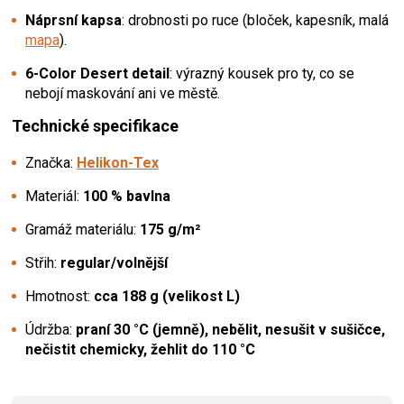
Náprsní kapsa
: drobnosti po ruce (bloček, kapesník, malá
mapa
).
6-Color Desert detail
: výrazný kousek pro ty, co se
nebojí maskování ani ve městě.
Technické specifikace
Značka:
Helikon-Tex
Materiál:
100 % bavlna
Gramáž materiálu:
175 g/m²
Střih:
regular/volnější
Hmotnost:
cca 188 g (velikost L)
Údržba:
praní 30 °C (jemně), nebělit, nesušit v sušičce,
nečistit chemicky, žehlit do 110 °C