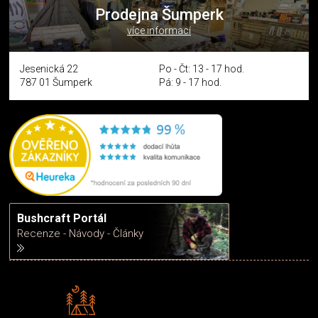
Prodejna Šumperk
více informací
Jesenická 22
Po - Čt: 13 - 17 hod.
787 01 Šumperk
Pá: 9 - 17 hod.
Bushcraft Portál
Recenze - Návody - Články
Rádi předáváme zkušenosti
Poradíme vám s výběrem