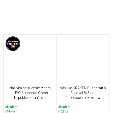
Nášivka se suchým zipem
Nášivka KRAKEN Bushcraft &
JUBÖ Bushcraft Czech
Survival 8x5 cm
Republic - oranžová
fluorescentní – velcro
skladem
skladem
(44 ks)
(129 ks)