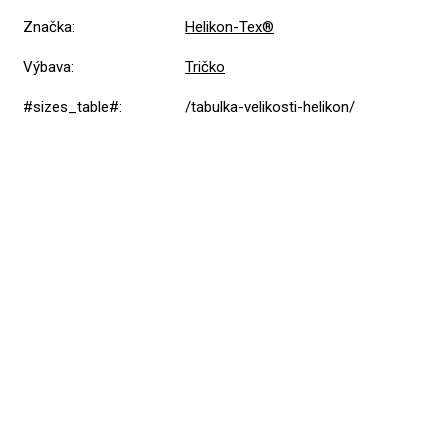
Značka
:
Helikon-Tex®
Výbava
:
Tričko
#sizes_table#
:
/tabulka-velikosti-helikon/
Přidat hodnocení