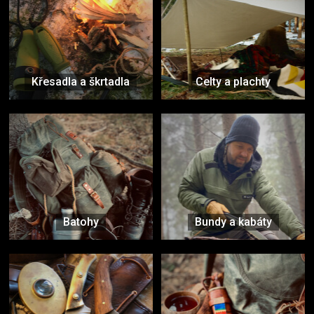
Křesadla a škrtadla
Celty a plachty
Batohy
Bundy a kabáty