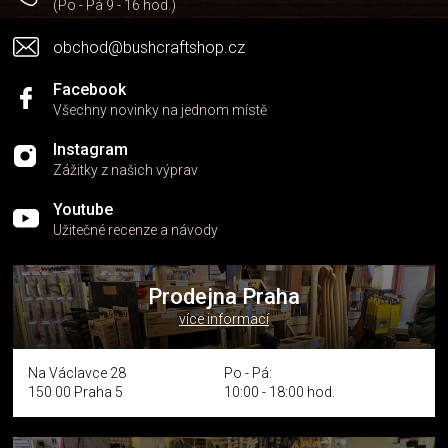
(Po - Pá 9 - 16 hod.)
obchod@bushcraftshop.cz
Facebook
Všechny novinky na jednom místě
Instagram
Zážitky z našich výprav
Youtube
Užitečné recenze a návody
Prodejna Praha
více informací
Na Václavce 28
Po - Pá:
150 00 Praha 5
10:00 - 18:00 hod.