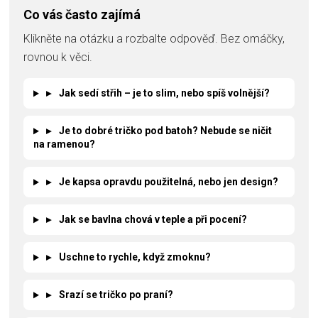
Co vás často zajímá
Klikněte na otázku a rozbalte odpověď. Bez omáčky,
rovnou k věci.
▸
Jak sedí střih – je to slim, nebo spíš volnější?
▸
Je to dobré tričko pod batoh? Nebude se ničit
na ramenou?
▸
Je kapsa opravdu použitelná, nebo jen design?
▸
Jak se bavlna chová v teple a při pocení?
▸
Uschne to rychle, když zmoknu?
▸
Srazí se tričko po praní?