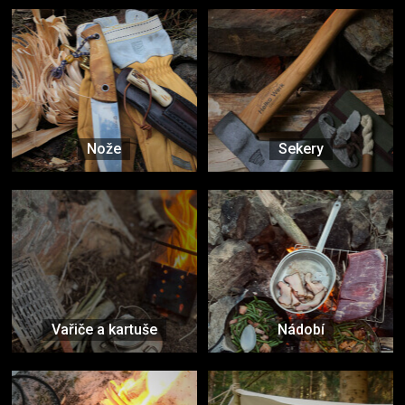
Nože
Sekery
Vařiče a kartuše
Nádobí