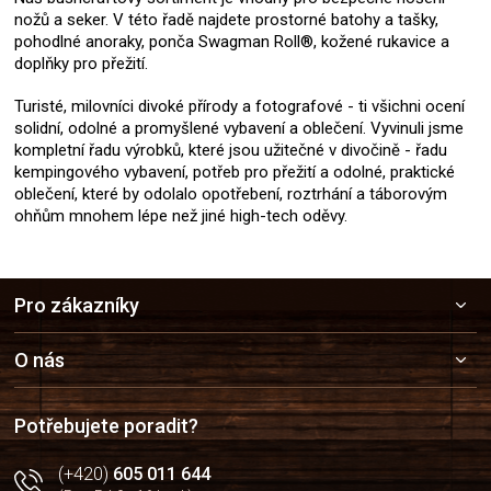
nožů a seker. V této řadě najdete prostorné batohy a tašky,
pohodlné anoraky, ponča Swagman Roll®, kožené rukavice a
doplňky pro přežití.
Turisté, milovníci divoké přírody a fotografové - ti všichni ocení
solidní, odolné a promyšlené vybavení a oblečení. Vyvinuli jsme
kompletní řadu výrobků, které jsou užitečné v divočině - řadu
kempingového vybavení, potřeb pro přežití a odolné, praktické
oblečení, které by odolalo opotřebení, roztrhání a táborovým
ohňům mnohem lépe než jiné high-tech oděvy.
Z
Pro zákazníky
á
p
a
O nás
t
í
Potřebujete poradit?
(+420)
605 011 644