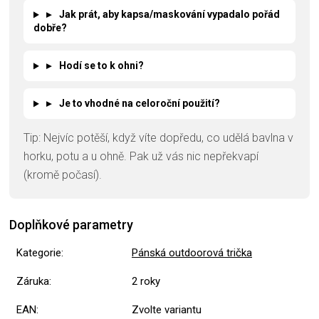
▸
Jak prát, aby kapsa/maskování vypadalo pořád
dobře?
▸
Hodí se to k ohni?
▸
Je to vhodné na celoroční použití?
Tip: Nejvíc potěší, když víte dopředu, co udělá bavlna v
horku, potu a u ohně. Pak už vás nic nepřekvapí
(kromě počasí).
Doplňkové parametry
Kategorie
:
Pánská outdoorová trička
Záruka
:
2 roky
EAN
:
Zvolte variantu