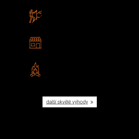
Zboží sami testujeme
U nás nekoupíte „zajíce v pytli“
2 kamenné prodejny
Navštivte nás v Praze a
Šumperku
Vlastní značka JuBö
Poctivá ruční výroba v ČR
další skvělé výhody
Užijte si to v přírodě
Vybavení, na které spoléháte nejčastěji