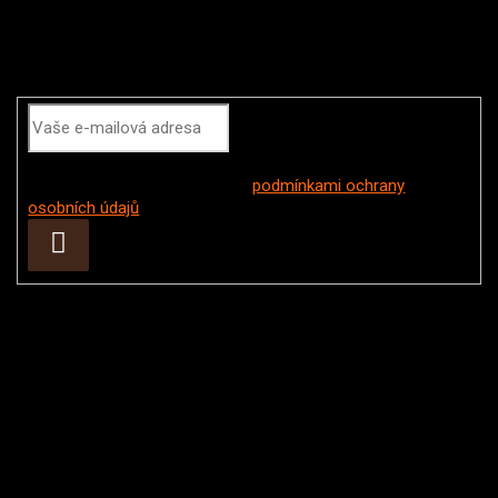
Odebírat newsletter
Vložením e-mailu souhlasíte s
podmínkami ochrany
osobních údajů
Přihlásit
se
Instagram