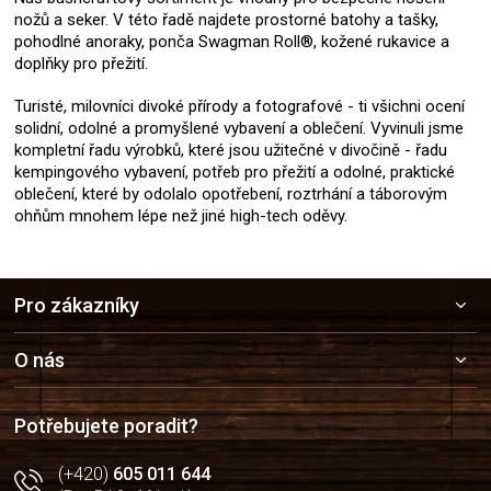
nožů a seker. V této řadě najdete prostorné batohy a tašky,
pohodlné anoraky, ponča Swagman Roll®, kožené rukavice a
doplňky pro přežití.
Turisté, milovníci divoké přírody a fotografové - ti všichni ocení
solidní, odolné a promyšlené vybavení a oblečení. Vyvinuli jsme
kompletní řadu výrobků, které jsou užitečné v divočině - řadu
kempingového vybavení, potřeb pro přežití a odolné, praktické
oblečení, které by odolalo opotřebení, roztrhání a táborovým
ohňům mnohem lépe než jiné high-tech oděvy.
Z
Pro zákazníky
á
p
a
O nás
t
í
Potřebujete poradit?
(+420)
605 011 644