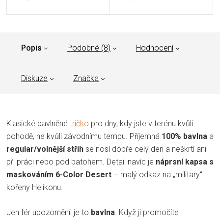
Popis
Podobné (8)
Hodnocení
Diskuze
Značka
Klasické bavlněné
tričko
pro dny, kdy jste v terénu kvůli
pohodě, ne kvůli závodnímu tempu. Příjemná
100% bavlna
a
regular/volnější střih
se nosí dobře celý den a neškrtí ani
při práci nebo pod batohem. Detail navíc je
náprsní kapsa s
maskováním 6-Color Desert
– malý odkaz na „military“
kořeny Helikonu.
Jen fér upozornění: je to
bavlna
. Když ji promočíte