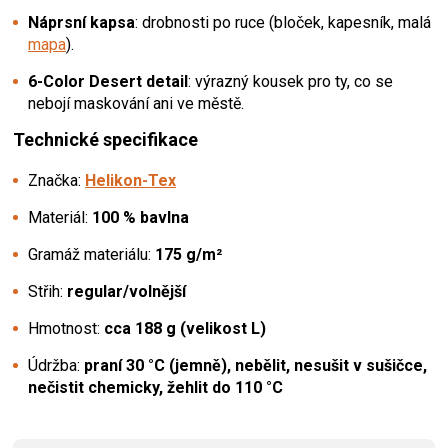
Náprsní kapsa
: drobnosti po ruce (bloček, kapesník, malá
mapa
).
6-Color Desert detail
: výrazný kousek pro ty, co se
nebojí maskování ani ve městě.
Technické specifikace
Značka:
Helikon-Tex
Materiál:
100 % bavlna
Gramáž materiálu:
175 g/m²
Střih:
regular/volnější
Hmotnost:
cca 188 g (velikost L)
Údržba:
praní 30 °C (jemně), nebělit, nesušit v sušičce,
nečistit chemicky, žehlit do 110 °C