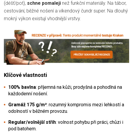
(déšť/pot),
schne pomaleji
než funkční materiály. Na tábor,
cestování, běžné nošení a víkendový čundr super. Na dlouhý
mokrý výkon existují vhodnější vrstvy.
Klíčové vlastnosti
100% bavlna
: příjemná na kůži, prodyšná a pohodlná na
každodenní nošení.
Gramáž 175 g/m²
: rozumný kompromis mezi lehkostí a
odolností v běžném provozu.
Regular/volnější střih
: volnost pohybu při práci, chůzi i
pod batohem.