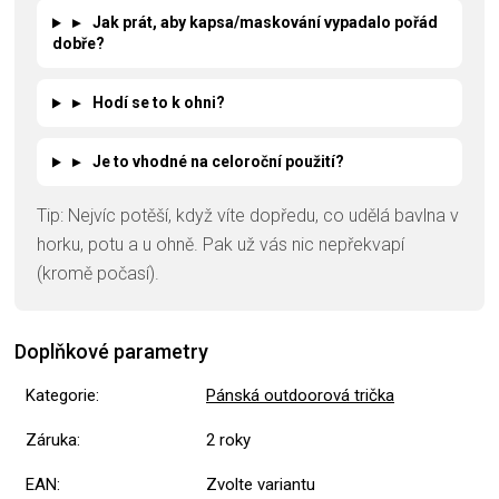
▸
Jak prát, aby kapsa/maskování vypadalo pořád
dobře?
▸
Hodí se to k ohni?
▸
Je to vhodné na celoroční použití?
Tip: Nejvíc potěší, když víte dopředu, co udělá bavlna v
horku, potu a u ohně. Pak už vás nic nepřekvapí
(kromě počasí).
Doplňkové parametry
Kategorie
:
Pánská outdoorová trička
Záruka
:
2 roky
EAN
:
Zvolte variantu