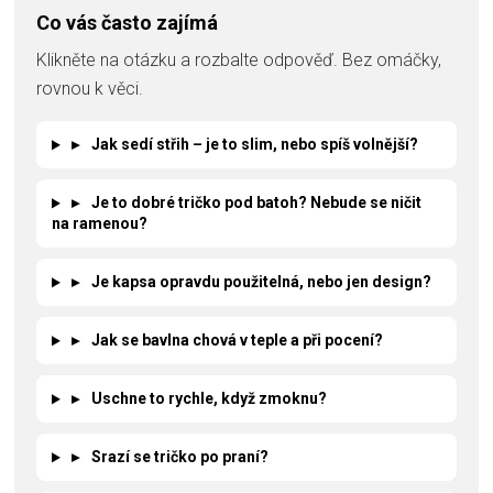
Co vás často zajímá
Klikněte na otázku a rozbalte odpověď. Bez omáčky,
rovnou k věci.
▸
Jak sedí střih – je to slim, nebo spíš volnější?
▸
Je to dobré tričko pod batoh? Nebude se ničit
na ramenou?
▸
Je kapsa opravdu použitelná, nebo jen design?
▸
Jak se bavlna chová v teple a při pocení?
▸
Uschne to rychle, když zmoknu?
▸
Srazí se tričko po praní?