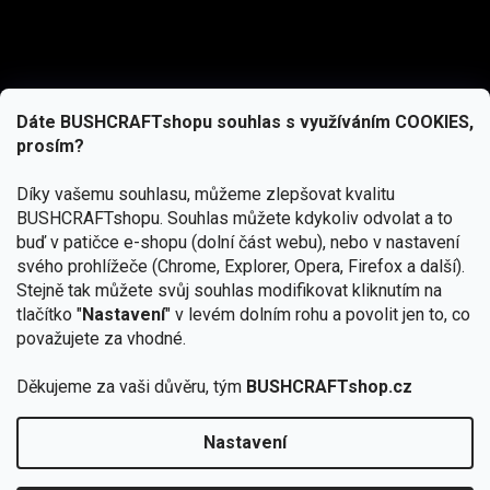
Dáte BUSHCRAFTshopu souhlas s využíváním COOKIES,
prosím?
Díky vašemu souhlasu, můžeme zlepšovat kvalitu
BUSHCRAFTshopu.
Souhlas můžete kdykoliv odvolat a to
buď v patičce e-shopu (dolní část webu), nebo v nastavení
svého prohlížeče (Chrome, Explorer, Opera, Firefox a další).
Stejně tak můžete svůj souhlas modifikovat kliknutím na
tlačítko "
Nastavení
" v levém dolním rohu a povolit jen to, co
Přihlásit se
považujete za vhodné.
Vložením e-mailu souhlasíte s
podmínkami ochrany osobních údajů
Děkujeme za vaši důvěru, tým
BUSHCRAFTshop.cz
Nastavení
Od 27.7. - 7.8. bude prodejna v Praze uzavřena.
Copyright 2026
BUSHCRAFTshop.cz
. Všechna práva
🏕️ Kupte do 12. 8. jakýkoliv produkt JuBö a
vyhrazena.
Upravit nastavení cookies