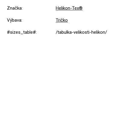
Značka
:
Helikon-Tex®
Výbava
:
Tričko
#sizes_table#
:
/tabulka-velikosti-helikon/
Přidat hodnocení