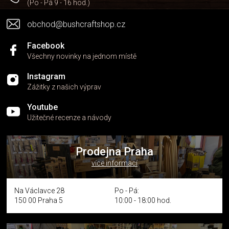
(Po - Pá 9 - 16 hod.)
obchod@bushcraftshop.cz
Facebook
Všechny novinky na jednom místě
Instagram
Zážitky z našich výprav
Youtube
Užitečné recenze a návody
Prodejna Praha
více informací
Na Václavce 28
Po - Pá:
150 00 Praha 5
10:00 - 18:00 hod.