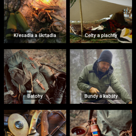
Křesadla a škrtadla
Celty a plachty
Batohy
Bundy a kabáty