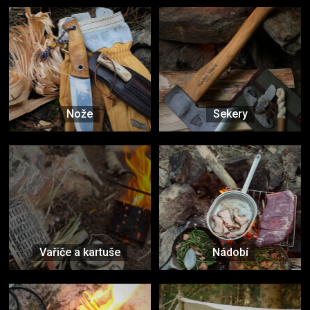
Nože
Sekery
Vařiče a kartuše
Nádobí