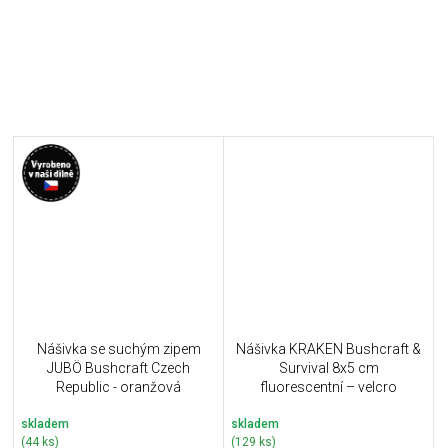
Nášivka se suchým zipem
Nášivka KRAKEN Bushcraft &
JUBÖ Bushcraft Czech
Survival 8x5 cm
Republic - oranžová
fluorescentní – velcro
skladem
skladem
(44 ks)
(129 ks)