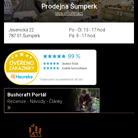
Prodejna Šumperk
více informací
Jesenická 22
Po - Čt: 13 - 17 hod.
787 01 Šumperk
Pá: 9 - 17 hod.
Bushcraft Portál
Recenze - Návody - Články
Rádi předáváme zkušenosti
Poradíme vám s výběrem