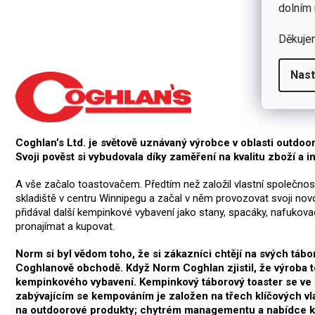
dolním 
Děkuje
Nast
Coghlan’s Ltd. je světově uznávaný výrobce v oblasti outd
Svoji pověst si vybudovala díky zaměření na kvalitu zboží a i
A vše začalo toastovačem. Předtím než založil vlastní společnos
skladiště v centru Winnipegu a začal v něm provozovat svoji nov
přidával další kempinkové vybavení jako stany, spacáky, nafukovac
pronajímat a kupovat.
Norm si byl vědom toho, že si zákazníci chtějí na svých tábo
Coghlanově obchodě. Když Norm Coghlan zjistil, že výroba to
kempinkového vybavení. Kempinkový táborový toaster se ve W
zabývajícím se kempováním je založen na třech klíčových vl
na outdoorové produkty; chytrém managementu a nabídce kv