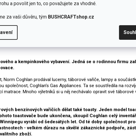
rohu a povolit jen to, co považujete za vhodné.
me za vaši důvěru, tým
BUSHCRAFTshop.cz
avení
Souh
oorového a kempinkového vybavení. Jedná se o rodinnou firmu z
novace.
t, Norm Coghlan prodával lucerny, táborové vařiče, lampy a součástk
ou společnost, Coghlan’s Gas Appliances. Ta se soustředila na rozvíj
í matrace. Mnoho výletníků si u něj nechávalo opravit své táborové v
rových benzínových vařičích dělat také toasty. Jeden model toas
hoto toastovače bude ukončena, skoupil Coghlan celý inventář, 
innipegu vyrábí od šedesátých let. Od té doby společnost prod
astnostech - velkém důrazu na skvělé zákaznické podpoře, zástu
alitního zboží.