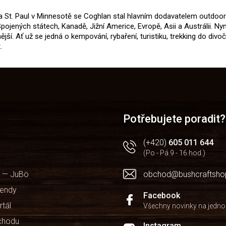
 a St. Paul v Minnesotě se Coghlan stal hlavním dodavatelem outdoor
ojených státech, Kanadě, Jižní Americe, Evropě, Asii a Austrálii. Ny
jší. Ať už se jedná o kempování, rybaření, turistiku, trekking do divo
.
Potřebujete poradit?
(+420)
605 011 644
(Po - Pá 9 - 16 hod.)
 — JuBö
obchod@bushcraftsho
kendy
Facebook
rtál
Všechny novinky na jedn
chodu
Instagram