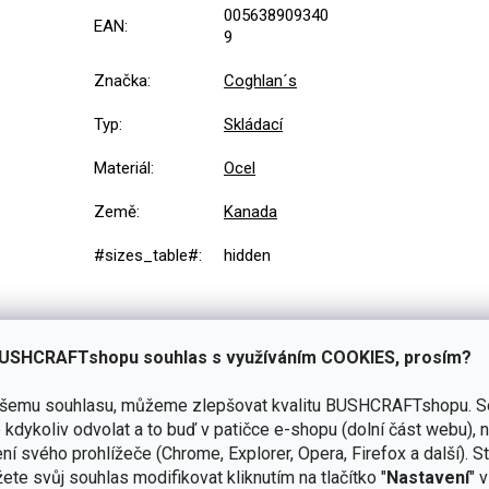
005638909340
EAN
:
9
Značka
:
Coghlan´s
Typ
:
Skládací
Materiál
:
Ocel
Země
:
Kanada
#sizes_table#
:
hidden
USHCRAFTshopu souhlas s využíváním COOKIES, prosím?
ašemu souhlasu, můžeme zlepšovat kvalitu BUSHCRAFTshopu.
S
Přidat hodnocení
kdykoliv odvolat a to buď v patičce e-shopu (dolní část webu), 
ní svého prohlížeče (Chrome, Explorer, Opera, Firefox a další). S
ete svůj souhlas modifikovat kliknutím na tlačítko "
Nastavení
" 