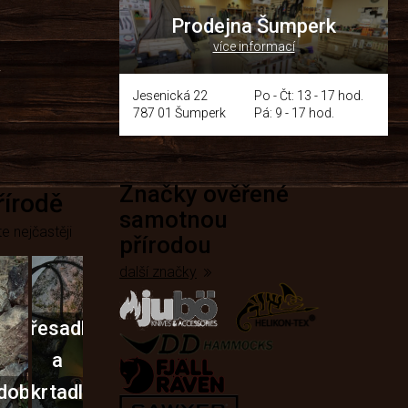
Prodejna Šumperk
více informací
y
Jesenická 22
Po - Čt: 13 - 17 hod.
787 01 Šumperk
Pá: 9 - 17 hod.
Značky ověřené
přírodě
samotnou
e nejčastěji
přírodou
další značky
Křesadla
a
dobí
škrtadla