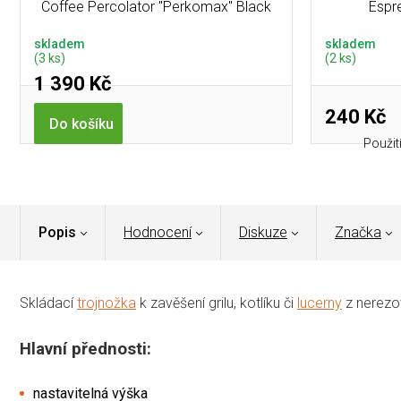
Coffee Percolator "Perkomax" Black
Espr
skladem
skladem
(3 ks)
(2 ks)
1 390 Kč
240 Kč
Do košíku
Použit
Popis
Hodnocení
Diskuze
Značka
Skládací
trojnožka
k zavěšení grilu, kotlíku či
lucerny
z nerezo
Hlavní přednosti:
nastavitelná výška