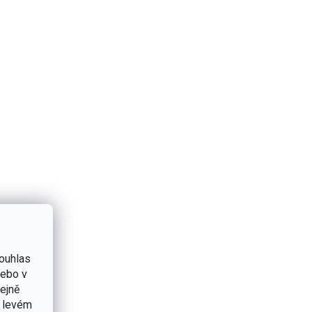
ouhlas
nebo v
tejně
v levém