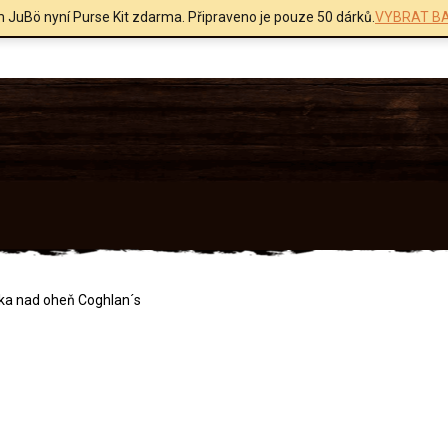
m JuBö nyní Purse Kit zdarma. Připraveno je pouze 50 dárků.
VYBRAT BA
ka nad oheň Coghlan´s