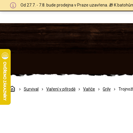
Přejít
Od 27.7. - 7.8. bude prodejna v Praze uzavřena. 🎁 K batohů
na
obsah
Domů
Survival
Vaření v přírodě
Vařiče
Grily
Trojnož