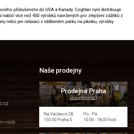
ového příslušenství do USA a Kanady. Coghlan nyní distribuuje
ní nabízí více než 450 výrobků navržených pro zlepšení zážitků z
činy nebo jen relaxaci v oblíbeném parku na pikniku, výrobky
Naše prodejny
Prodejna Praha
více informací
p.cz
Na Václavce 28
Po - Pá:
150 00 Praha 5
10:00 - 18:00 hod.
om místě