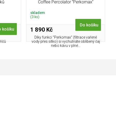
lků
Coffee Percolator "Perkomax"
Stainless
skladem
(3 ks)
Do košíku
1 890 Kč
 košíku
Díky funkci "Perkomax" (filtrace vařené
řičů
vody přes sítko) si vychutnáte oblíbený čaj
nebo kávu v plné...