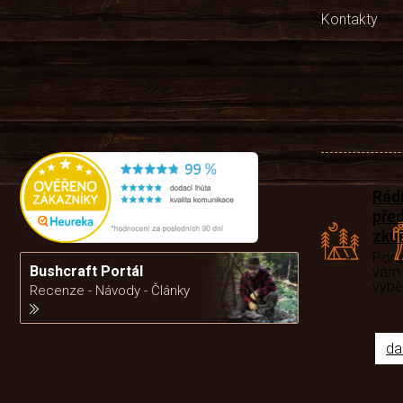
Kontakty
Rád
pře
zku
Por
Bushcraft Portál
vám
výb
Recenze - Návody - Články
da