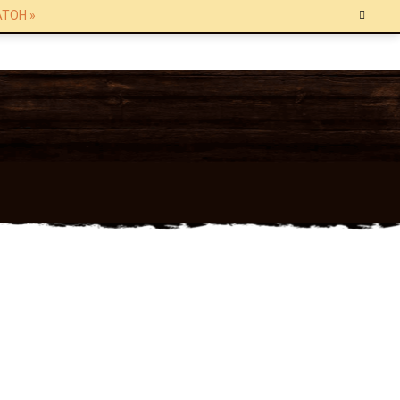
TOH »