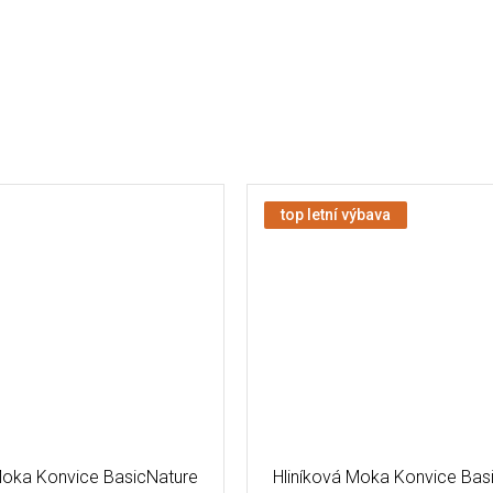
top letní výbava
Moka Konvice BasicNature
Hliníková Moka Konvice Bas