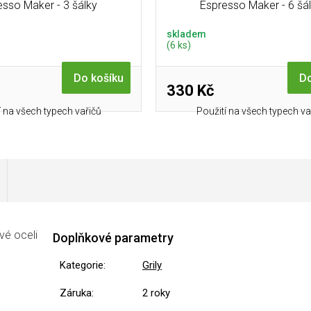
esso Maker - 3 šálky
Espresso Maker - 6 šá
skladem
(6 ks)
Do košíku
Do
330 Kč
í na všech typech vařičů
Použití na všech typech va
vé oceli
Doplňkové parametry
Kategorie
:
Grily
Záruka
:
2 roky