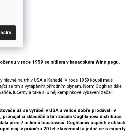
lasím
aloženou v roce 1959 se sídlem v kanadském Winnipegu.
y hlavně na trh v USA a Kanadě. V roce 1959 koupil malé
ející se trh s vytápěním přírodním plynem. Norm Coghlan dále
ařiče, lucerny a také si u něj kempinkové vybavení začali
tovače už se vyráběl v USA a velice dobře prodával i v
pronajal si skladiště a tím začala Coghlanova distribuce
ala přes 7 miliónů toastovačů. Coghlanův úspěch v oblasti
pci mají v průměru 20 let zkušeností a jedná se o experty