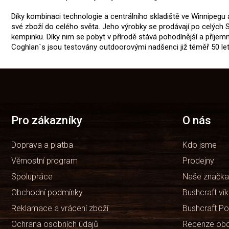
Díky kombinaci technologie a centrálního skladiště ve Winnipegu
své zboží do celého světa. Jeho výrobky se prodávají po celých Sp
kempinku. Díky nim se pobyt v přírodě stává pohodlnější a příjemně
Coghlan´s jsou testovány outdoorovými nadšenci již téměř 50 let
Z
á
p
a
t
Pro zákazníky
O nás
í
Doprava a platba
Kdo jsme
Věrnostní program
Prodejny
Spolupráce
Naše značka
Obchodní podmínky
Bushcraft ví
Reklamace a vrácení zboží
Bushcraft Po
Ochrana osobních údajů
Recenze ob