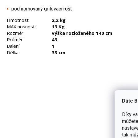
pochromovaný grilovací rošt
Hmotnost
2,2 kg
MAX nosnost:
13 Kg
Rozměr
výška rozloženého 140 cm
Průměr
43
Balení
1
Délka
33 cm
Dáte B
Díky v
můžete 
nastave
tak můž