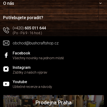
a
O nás
t
í
Potřebujete poradit?
(+420)
605 011 644
(Po - Pá 9 - 16 hod.)
obchod@bushcraftshop.cz
Facebook
Všechny novinky na jednom místě
Instagram
Zážitky z našich výprav
Youtube
Užitečné recenze a návody
Prodejna Praha