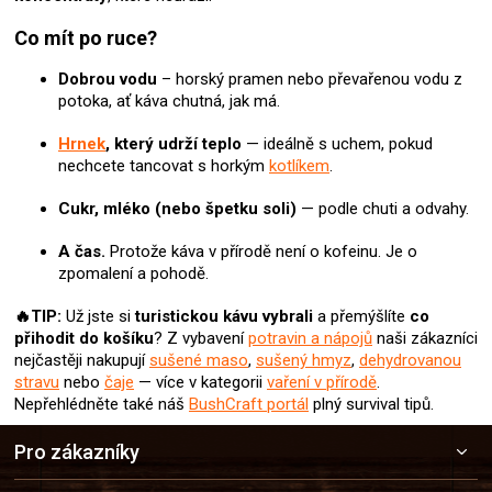
Co mít po ruce?
Dobrou vodu
– horský pramen nebo převařenou vodu z
potoka, ať káva chutná, jak má.
Hrnek
, který udrží teplo
— ideálně s uchem, pokud
nechcete tancovat s horkým
kotlíkem
.
Cukr, mléko (nebo špetku soli)
— podle chuti a odvahy.
A čas.
Protože káva v přírodě není o kofeinu. Je o
zpomalení a pohodě.
🔥TIP:
Už jste si
turistickou kávu
vybrali
a přemýšlíte
co
přihodit do košíku
? Z vybavení
potravin a nápojů
naši zákazníci
nejčastěji nakupují
sušené maso
,
sušený hmyz
,
dehydrovanou
stravu
nebo
čaje
— více v kategorii
vaření v přírodě
.
Nepřehlédněte také náš
BushCraft portál
plný survival tipů.
Z
Pro zákazníky
á
p