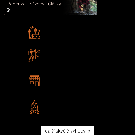
Recenze - Návody - Články
Rádi předáváme zkušenosti
Poradíme vám s výběrem
Zboží sami testujeme
U nás nekoupíte „zajíce v pytli“
2 kamenné prodejny
Navštivte nás v Praze a
Šumperku
Vlastní značka JuBö
Poctivá ruční výroba v ČR
další skvělé výhody