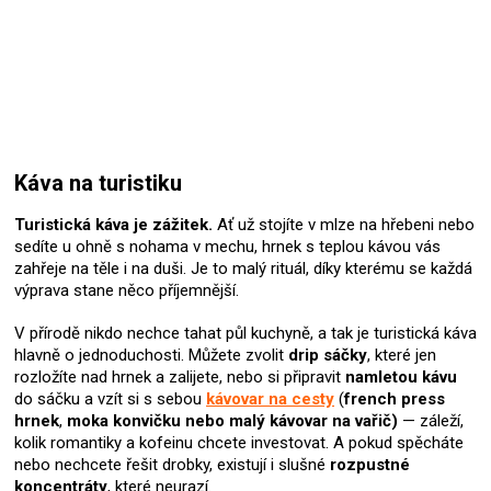
Káva na turistiku
Turistická káva je zážitek.
Ať už stojíte v mlze na hřebeni nebo
sedíte u ohně s nohama v mechu, hrnek s teplou kávou vás
zahřeje na těle i na duši. Je to malý rituál, díky kterému se každá
výprava stane něco příjemnější.
V přírodě nikdo nechce tahat půl kuchyně, a tak je turistická káva
hlavně o jednoduchosti. Můžete zvolit
drip sáčky
, které jen
rozložíte nad hrnek a zalijete, nebo si připravit
namletou kávu
do sáčku a vzít si s sebou
kávovar na cesty
(
french press
hrnek
,
moka konvičku nebo malý kávovar na vařič)
— záleží,
kolik romantiky a kofeinu chcete investovat. A pokud spěcháte
nebo nechcete řešit drobky, existují i slušné
rozpustné
koncentráty
, které neurazí.