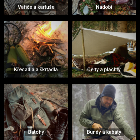
Vařiče a kartuše
Nádobí
Křesadla a škrtadla
Celty a plachty
Batohy
Bundy a kabáty