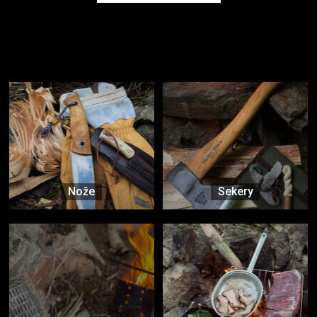
Užijte si to v přírodě
Vybavení, na které spoléháte nejčastěji
Nože
Sekery