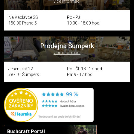
více informací
Na Václavce 28
Po - Pá:
150 00 Praha 5
10:00 - 18:00 hod.
Prodejna Šumperk
více informací
Jesenická 22
Po - Čt: 13 - 17 hod.
787 01 Šumperk
Pá: 9 - 17 hod.
Bushcraft Portál