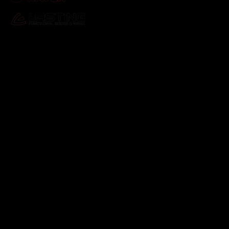
Odebírat newsletter
Vložte svůj e-mail a my vám budeme zasílat informace o
nových produktech na našem e-shopu.
E-mail
Vložením e-mailu souhlasíte s
podmínkami ochrany
osobních údajů
Přihlásit se