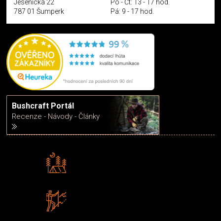
Jesenická 22
Po - Čt: 13 - 17 hod.
787 01 Šumperk
Pá: 9 - 17 hod.
Bushcraft Portál
Recenze - Návody - Články
Rádi předáváme zkušenosti
Poradíme vám s výběrem
Zboží sami testujeme
U nás nekoupíte „zajíce v pytli“