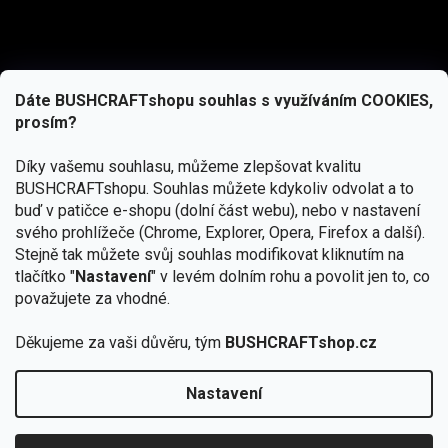
Dáte BUSHCRAFTshopu souhlas s využíváním COOKIES,
prosím?
Díky vašemu souhlasu, můžeme zlepšovat kvalitu
BUSHCRAFTshopu.
Souhlas můžete kdykoliv odvolat a to
buď v patičce e-shopu (dolní část webu), nebo v nastavení
svého prohlížeče (Chrome, Explorer, Opera, Firefox a další).
Stejně tak můžete svůj souhlas modifikovat kliknutím na
tlačítko "
Nastavení
" v levém dolním rohu a povolit jen to, co
Přihlásit se
považujete za vhodné.
Vložením e-mailu souhlasíte s
podmínkami ochrany osobních údajů
Děkujeme za vaši důvěru, tým
BUSHCRAFTshop.cz
Nastavení
Od 27.7. - 7.8. bude prodejna v Praze uzavřena.
Copyright 2026
BUSHCRAFTshop.cz
. Všechna práva
🏕️ Kupte do 12. 8. jakýkoliv produkt JuBö a
vyhrazena.
Upravit nastavení cookies
zapojte se do slosování o kurz s