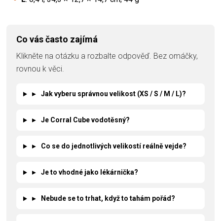
Co vás často zajímá
Klikněte na otázku a rozbalte odpověď. Bez omáčky,
rovnou k věci.
▸
Jak vyberu správnou velikost (XS / S / M / L)?
▸
Je Corral Cube vodotěsný?
▸
Co se do jednotlivých velikostí reálně vejde?
▸
Je to vhodné jako lékárnička?
▸
Nebude se to trhat, když to tahám pořád?