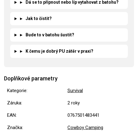
▸
Dá se to připnout nebo líp vytahovat z batohu?
▸
Jak to čistit?
▸
Bude to v batohu šustit?
▸
K čemu je dobrý PU zátěr v praxi?
Doplňkové parametry
Kategorie
:
Survival
Záruka
:
2 roky
EAN
:
0767501483441
Značka
:
Cowboy Camping