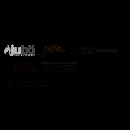
Značky ověřené samotnou přírodou
další značky
Odebírat newsletter