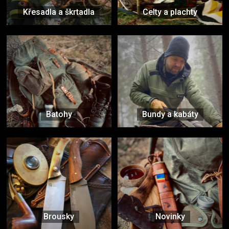
Křesadla a škrtadla
Celty a plachty
Batohy
Bundy a kabáty
Brousky
Novinky