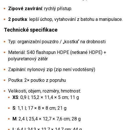
Zipové zavírání
: rychlý přístup.
2 poutka
: lepší úchop, vytahování z batohu a manipulace.
Technické specifikace
Typ: organizační pouzdro / „kostka“ na drobnosti
Materiál: S40 flashspun HDPE (netkané HDPE) +
polyuretanový zátěr
Zapínání: nylonový zip (zip není vodotěsný)
Poutka: 2× poutko z popruhu
Velikosti, objem, rozměry, hmotnost:
XS
: 0,9 l; 15,2 × 11,4 × 5 cm; 11 g
S
: 1,1 l; 17 × 8 × 8 cm; 21 g
M
: 2,4 l; 25,4 × 12,7 × 7,6 cm; 28 g
L
: 6,4 l; 34,3 × 12,7 × 14,7 cm; 44 g