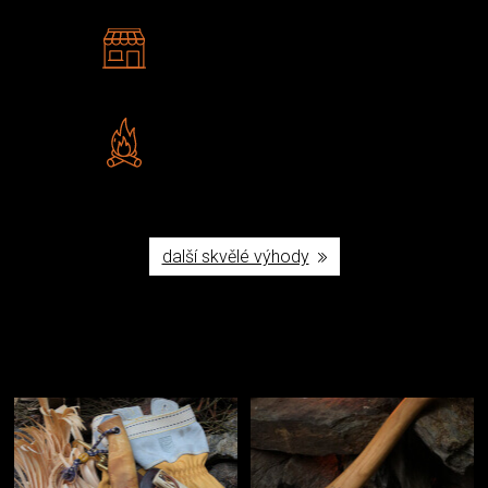
2 kamenné prodejny
Navštivte nás v Praze a
Šumperku
Vlastní značka JuBö
Poctivá ruční výroba v ČR
další skvělé výhody
Užijte si to v přírodě
Vybavení, na které spoléháte nejčastěji