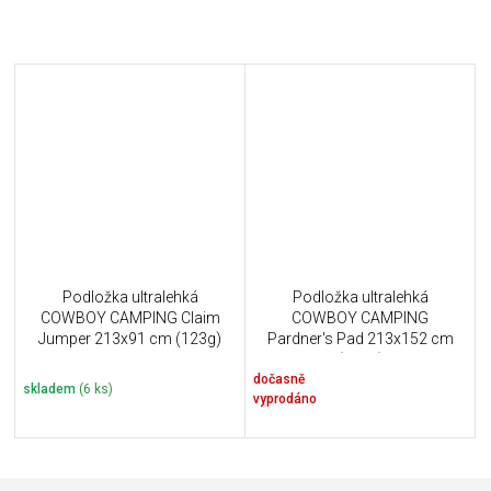
Podložka ultralehká
Podložka ultralehká
COWBOY CAMPING Claim
COWBOY CAMPING
Jumper 213x91 cm (123g)
Pardner's Pad 213x152 cm
(204g)
dočasně
skladem
(6 ks)
vyprodáno