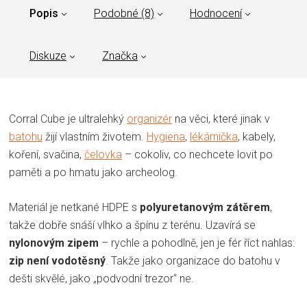
Popis
Podobné (8)
Hodnocení
Diskuze
Značka
Corral Cube je ultralehký
organizér
na věci, které jinak v
batohu
žijí vlastním životem.
Hygiena
,
lékárnička
, kabely,
koření, svačina,
čelovka
– cokoliv, co nechcete lovit po
paměti a po hmatu jako archeolog.
Materiál je netkané HDPE s
polyuretanovým zátěrem
,
takže dobře snáší vlhko a špínu z terénu. Uzavírá se
nylonovým zipem
– rychle a pohodlně, jen je fér říct nahlas:
zip není vodotěsný
. Takže jako organizace do batohu v
dešti skvělé, jako „podvodní trezor“ ne.