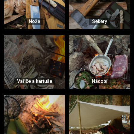
Nože
Sekery
Vařiče a kartuše
Nádobí