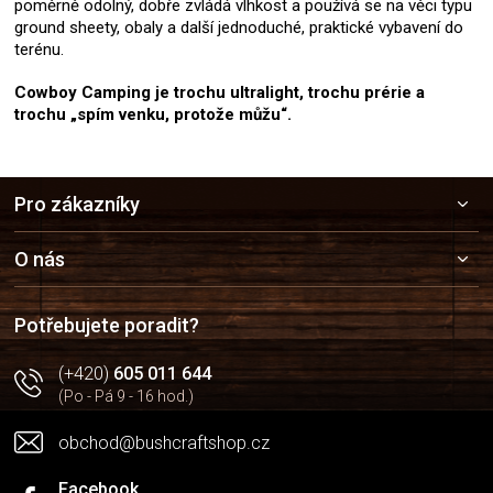
poměrně odolný, dobře zvládá vlhkost a používá se na věci typu
ground sheety, obaly a další jednoduché, praktické vybavení do
terénu.
Cowboy Camping je trochu ultralight, trochu prérie a
trochu „spím venku, protože můžu“.
Z
Pro zákazníky
á
p
a
O nás
t
í
Potřebujete poradit?
(+420)
605 011 644
(Po - Pá 9 - 16 hod.)
obchod@bushcraftshop.cz
Facebook