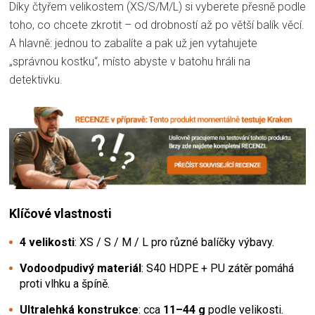
Díky čtyřem velikostem (XS/S/M/L) si vyberete přesně podle
toho, co chcete zkrotit – od drobností až po větší balík věcí.
A hlavně: jednou to zabalíte a pak už jen vytahujete
„správnou kostku“, místo abyste v batohu hráli na
detektivku.
Klíčové vlastnosti
4 velikosti
: XS / S / M / L pro různé balíčky výbavy.
Vodoodpudivý materiál
: S40 HDPE + PU zátěr pomáhá
proti vlhku a špíně.
Ultralehká konstrukce
: cca
11–44 g
podle velikosti.