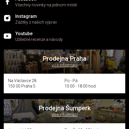
Všechny novinky na jednom místě
Instagram
Zážitky z našich výprav
Youtube
Užitečné recenze a návody
Prodejna Praha
více informací
Na Václavce 28
Po - Pá:
150 00 Praha 5
10:00 - 18:00 hod.
Prodejna Šumperk
více informací