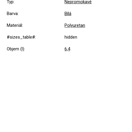
Typ
:
Nepromokavé
Barva
:
Bílá
Materiál
:
Polyuretan
#sizes_table#
:
hidden
Objem (l)
:
6,4
Přidat hodnocení