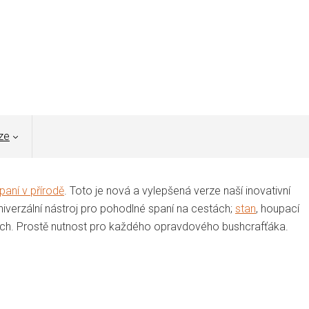
ze
paní v přírodě
. Toto je nová a vylepšená verze naší inovativní
 univerzální nástroj pro pohodlné spaní na cestách;
stan
, houpací
ch. Prostě nutnost pro každého opravdového bushcrafťáka.