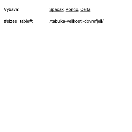
Výbava
:
Spacák
,
Pončo
,
Celta
#sizes_table#
:
/tabulka-velikosti-dovrefjell/