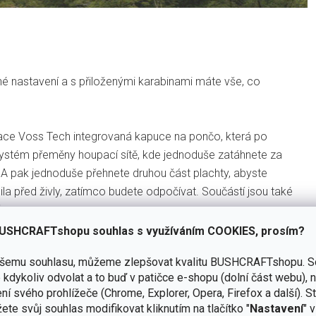
né nastavení a s přiloženými karabinami máte vše, co
izace Voss Tech integrovaná kapuce na pončo, která po
 systém přeměny houpací sítě, kde jednoduše zatáhnete za
 A pak jednoduše přehnete druhou část plachty, abyste
nila před živly, zatímco budete odpočívat. Součástí jsou také
.
USHCRAFTshopu souhlas s využíváním COOKIES, prosím?
 šesti provázkovými držadly a nosností minimálně 500 kg.
ašemu souhlasu, můžeme zlepšovat kvalitu BUSHCRAFTshopu.
S
ekund přemění na mini stan se zipovým vchodem, jednoduše
kdykoliv odvolat a to buď v patičce e-shopu (dolní část webu), 
ní svého prohlížeče (Chrome, Explorer, Opera, Firefox a další). S
ete svůj souhlas modifikovat kliknutím na tlačítko "
Nastavení
" 