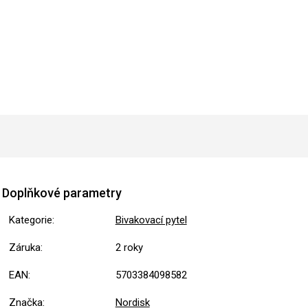
Doplňkové parametry
Kategorie
:
Bivakovací pytel
Záruka
:
2 roky
EAN
:
5703384098582
Značka
:
Nordisk