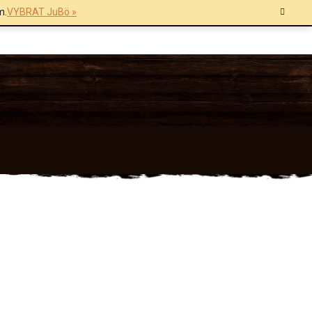
m.
VYBRAT JuBö »