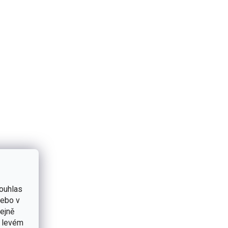
ouhlas
nebo v
tejně
v levém