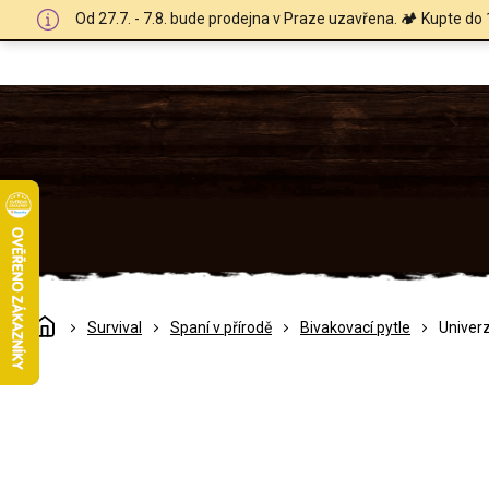
Přejít
Od 27.7. - 7.8. bude prodejna v Praze uzavřena. 🏕️ Kupte do 
na
obsah
Domů
Survival
Spaní v přírodě
Bivakovací pytle
Univerz