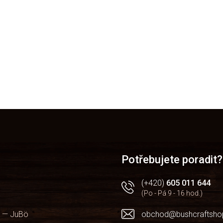
Přidat hodnocení
Potřebujete poradit?
(+420)
605 011 644
(Po - Pá 9 - 16 hod.)
 — JuBö
obchod@bushcraftsho