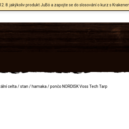
12. 8. jakýkoliv produkt JuBö a zapojte se do slosování o kurz s Krakene
ální celta / stan / hamaka / pončo NORDISK Voss Tech Tarp