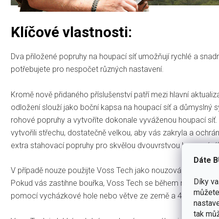
Klíčové vlastnosti:
Dva přiložené popruhy na houpací síť umožňují rychlé a snad
potřebujete pro nespočet různých nastavení.
Kromě nově přidaného příslušenství patří mezi hlavní aktual
odložení slouží jako boční kapsa na houpací síť a důmyslný
rohové popruhy a vytvoříte dokonale vyváženou houpací síť.
vytvořili střechu, dostatečně velkou, aby vás zakryla a ochrá
extra stahovací popruhy pro skvělou dvouvrstvou houpací síť
Dáte B
V případě nouze použijte Voss Tech jako nouzová nosítka se
Díky v
Pokud vás zastihne bouřka, Voss Tech se během několika s
můžete 
pomocí vycházkové hole nebo větve ze země a 4 kolíků.
nastave
tak můž