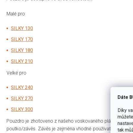
Malé pro
SILKY 130
SILKY 170
SILKY 180
SILKY 210
Velké pro
SILKY 240
Dáte B
SILKY 270
SILKY 300
Díky v
můžete 
Pouzdro je zhotoveno z našeho voskovaného plátna
JUBÖ
nastave
poutko/závěs. Závěs je zejména vhodné používat v zimním o
tak můž