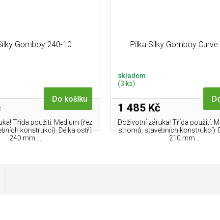
 Silky Gomboy 240-10
Pilka Silky Gomboy Curve
skladem
(3 ks)
Do košíku
Do
č
1 485 Kč
uka! Třída použití: Medium (řez
Doživotní záruka! Třída použití: 
bních konstrukcí). Délka ostří:
stromů, stavebních konstrukcí). D
240 mm....
210 mm....