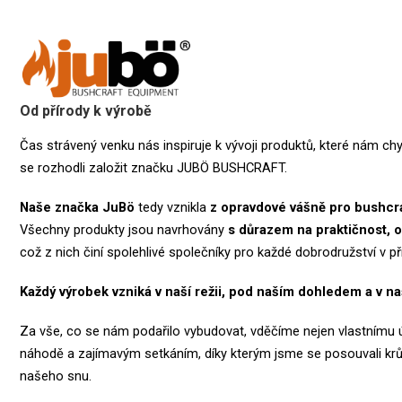
Od přírody k výrobě
Čas strávený venku nás inspiruje k vývoji produktů, které nám chy
se rozhodli založit značku JUBÖ BUSHCRAFT.
Naše značka
JuBö
tedy vznikla
z opravdové vášně pro bushcra
Všechny produkty jsou navrhovány
s důrazem na praktičnost, o
což z nich činí spolehlivé společníky pro každé dobrodružství v př
Každý výrobek vzniká v naší režii, pod naším dohledem a v na
Za vše, co se nám podařilo vybudovat, vděčíme nejen vlastnímu úsi
náhodě a zajímavým setkáním, díky kterým jsme se posouvali kr
našeho snu.