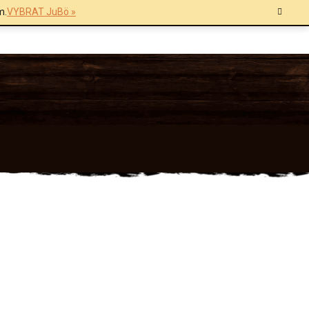
m.
VYBRAT JuBö »