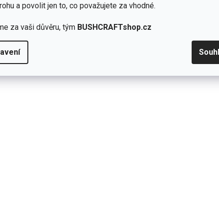
rohu a povolit jen to, co považujete za vhodné.
ich materiálů a našima rukama.
me za vaši důvěru, tým
BUSHCRAFTshop.cz
avení
Souh
Přidat hodnocení