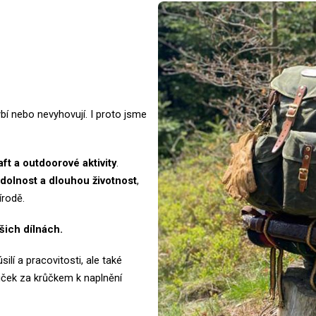
bí nebo nevyhovují. I proto jsme
ft a outdoorové aktivity
.
dolnost a dlouhou životnost
,
írodě.
šich dílnách.
lí a pracovitosti, ale také
ůček za krůčkem k naplnění