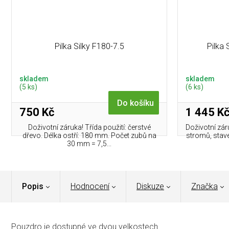
Pilka Silky F180-7.5
Pilka
skladem
skladem
(5 ks)
(6 ks)
Do košíku
750 Kč
1 445 K
Doživotní záruka! Třída použití: čerstvé
Doživotní zár
dřevo. Délka ostří: 180 mm. Počet zubů na
stromů, stave
30 mm = 7,5...
Popis
Hodnocení
Diskuze
Značka
Pouzdro je dostupné ve dvou velkostech.