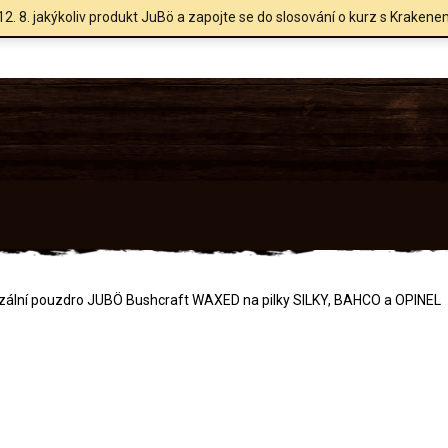
12. 8. jakýkoliv produkt JuBö a zapojte se do slosování o kurz s Krakene
zální pouzdro JUBÖ Bushcraft WAXED na pilky SILKY, BAHCO a OPINEL