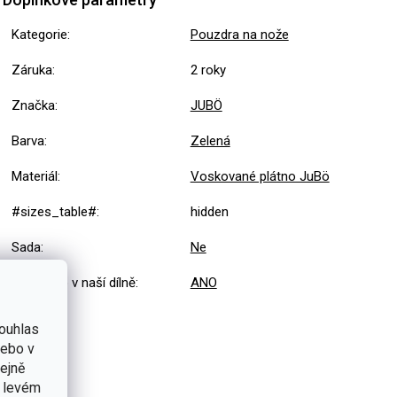
Kategorie
:
Pouzdra na nože
Záruka
:
2 roky
Značka
:
JUBÖ
Barva
:
Zelená
Materiál
:
Voskované plátno JuBö
#sizes_table#
:
hidden
Sada
:
Ne
Vyrobeno v naší dílně
:
ANO
ouhlas
nebo v
tejně
v levém