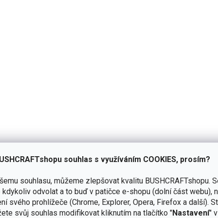
USHCRAFTshopu souhlas s využíváním COOKIES, prosím?
ašemu souhlasu, můžeme zlepšovat kvalitu BUSHCRAFTshopu.
S
kdykoliv odvolat a to buď v patičce e-shopu (dolní část webu), 
WAX
zelené bazvy.
3,5mm hovězí kůže
, který byla použita na
ní svého prohlížeče (Chrome, Explorer, Opera, Firefox a další). S
bdobí, kdy při nošení zimní
bundy
pouzdro nepřekáží nebo při
ete svůj souhlas modifikovat kliknutím na tlačítko "
Nastavení
" 