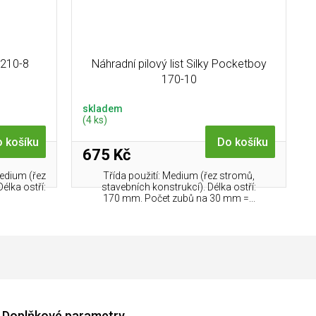
 210-8
Náhradní pilový list Silky Pocketboy
170-10
skladem
(4 ks)
 košíku
Do košíku
675 Kč
Medium (řez
Třída použití: Medium (řez stromů,
élka ostří:
stavebních konstrukcí). Délka ostří:
170 mm. Počet zubů na 30 mm =...
Doplňkové parametry