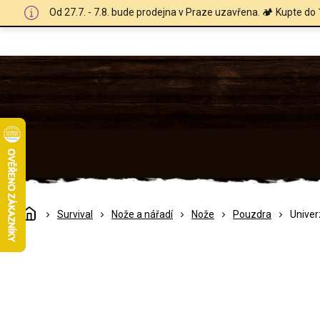
Přejít
Od 27.7. - 7.8. bude prodejna v Praze uzavřena. 🏕️ Kupte do 
na
obsah
Domů
Survival
Nože a nářadí
Nože
Pouzdra
Univer