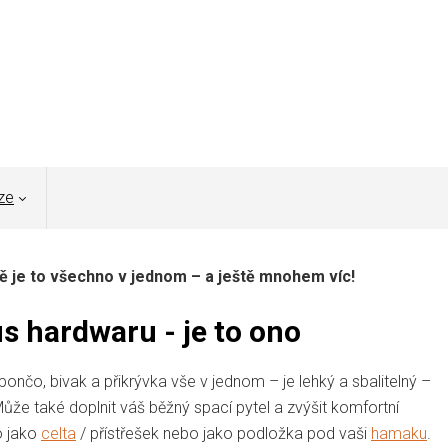
ze
ně je to všechno v jednom – a ještě mnohem víc!
s hardwaru - je to ono
, pončo, bivak a přikrývka vše v jednom – je lehký a sbalitelný –
. Může také doplnit váš běžný spací pytel a zvýšit komfortní
o jako
celta
/ přístřešek nebo jako podložka pod vaši
hamaku
.