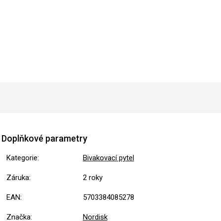
Doplňkové parametry
Kategorie
:
Bivakovací pytel
Záruka
:
2 roky
EAN
:
5703384085278
Značka
:
Nordisk