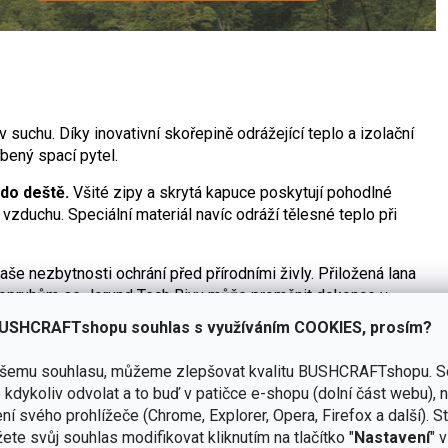
v suchu. Díky inovativní skořepině odrážející teplo a izolační
bený spací pytel.
do deště.
Všité zipy a skrytá kapuce poskytují pohodlné
zduchu. Speciální materiál navíc odráží tělesné teplo při
vaše nezbytnosti ochrání před přírodními živly. Přiložená lana
popruhům se Jorund Tech Bivy může proměnit dokonce v
USHCRAFTshopu souhlas s využíváním COOKIES, prosím?
ě rychlého přístřešku.
Použijte klády, větve nebo trekové
ašemu souhlasu, můžeme zlepšovat kvalitu BUSHCRAFTshopu.
S
sobem!
kdykoliv odvolat a to buď v patičce e-shopu (dolní část webu), 
kostí balení a nízkou hmotností. Může být použit k mnoha
ní svého prohlížeče (Chrome, Explorer, Opera, Firefox a další). S
lný.
ete svůj souhlas modifikovat kliknutím na tlačítko "
Nastavení
" 