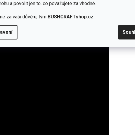
rohu a povolit jen to, co považujete za vhodné.
me za vaši důvěru, tým
BUSHCRAFTshop.cz
avení
Souh