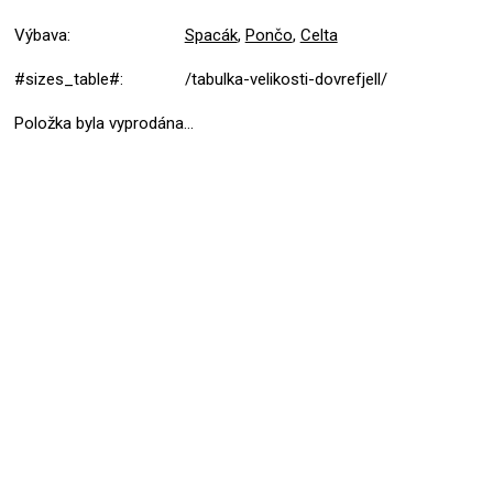
Výbava
:
Spacák
,
Pončo
,
Celta
#sizes_table#
:
/tabulka-velikosti-dovrefjell/
Položka byla vyprodána…