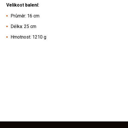
Velikost balení:
Průměr: 16 cm
Délka: 25 cm
Hmotnost: 1210 g
Z