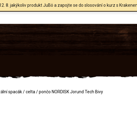
12. 8. jakýkoliv produkt JuBö a zapojte se do slosování o kurz s Krakene
ální spacák / celta / pončo NORDISK Jorund Tech Bivy