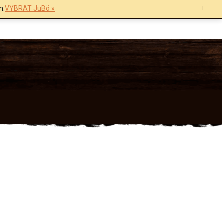
m.
VYBRAT JuBö »