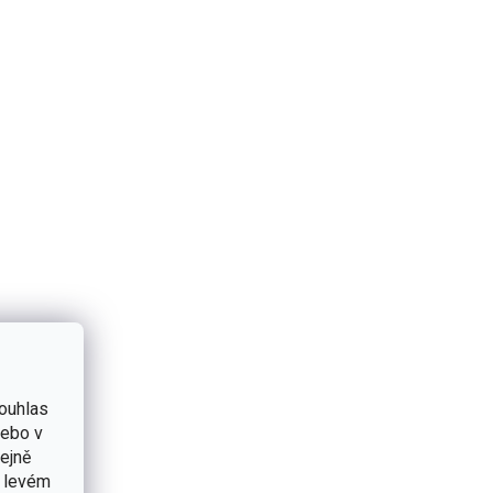
ouhlas
nebo v
tejně
v levém