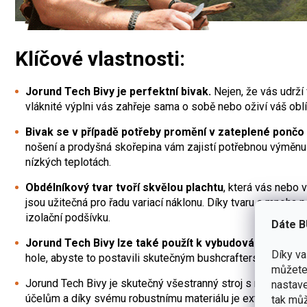
Klíčové vlastnosti:
Jorund Tech Bivy je perfektní bivak.
Nejen, že vás udrží 
vláknité výplni vás zahřeje sama o sobě nebo oživí váš oblí
Bivak se v případě potřeby promění v zateplené pončo 
nošení a prodyšná skořepina vám zajistí potřebnou výměnu v
nízkých teplotách.
Obdélníkový tvar tvoří skvělou plachtu
, která vás nebo 
jsou užitečná pro řadu variací náklonu.
Díky tvaru a mnoha 
izolační podšívku.
Dáte B
Jorund Tech Bivy lze také použít k vybudování bleskov
Díky v
hole, abyste to postavili skutečným bushcrafterským způ
můžete 
Jorund Tech Bivy je skutečný všestranný stroj s malou veli
nastave
účelům a díky svému robustnímu materiálu je extrémně odo
tak můž