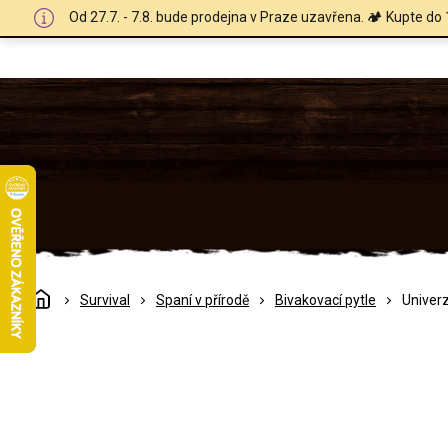
Přejít
Od 27.7. - 7.8. bude prodejna v Praze uzavřena. 🏕️ Kupte do 
na
obsah
Domů
Survival
Spaní v přírodě
Bivakovací pytle
Univerz