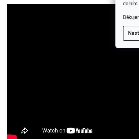
dolním 
Děkuje
Nast