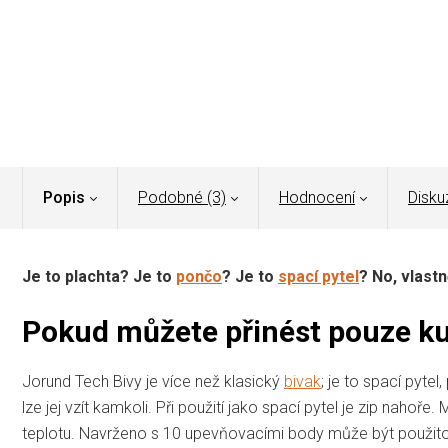
Popis
Podobné (3)
Hodnocení
Disku
Je to plachta? Je to
pončo
? Je to
spací pytel
? No, vlast
Pokud můžete přinést pouze ku
Jorund Tech Bivy je více než klasický
bivak
; je to spací pytel
lze jej vzít kamkoli. Při použití jako spací pytel je zip nahoře
teplotu. Navrženo s 10 upevňovacími body může být použit