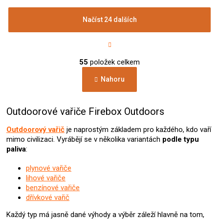
Načíst 24 dalších
S
t
r
O
á
55
položek celkem
v
n
l
k
Nahoru
á
o
d
v
a
á
c
Outdoorové vařiče Firebox Outdoors
n
í
í
p
Outdoorový vařič
je naprostým základem pro každého, kdo vaří
r
mimo civilizaci. Vyrábějí se v několika variantách
podle typu
v
paliva
:
k
y
plynové vařiče
v
lihové vařiče
ý
benzínové vařiče
p
dřívkové vařič
i
s
Každý typ má jasně dané výhody a výběr záleží hlavně na tom,