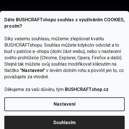
Dáte BUSHCRAFTshopu souhlas s využíváním COOKIES,
prosím?
Díky vašemu souhlasu, můžeme zlepšovat kvalitu
BUSHCRAFTshopu.
Souhlas můžete kdykoliv odvolat a to
buď v patičce e-shopu (dolní část webu), nebo v nastavení
svého prohlížeče (Chrome, Explorer, Opera, Firefox a další).
Stejně tak můžete svůj souhlas modifikovat kliknutím na
tlačítko "
Nastavení
" v levém dolním rohu a povolit jen to, co
Přihlásit se
považujete za vhodné.
Vložením e-mailu souhlasíte s
podmínkami ochrany osobních údajů
Děkujeme za vaši důvěru, tým
BUSHCRAFTshop.cz
Nastavení
Od 27.7. - 7.8. bude prodejna v Praze uzavřena.
Copyright 2026
BUSHCRAFTshop.cz
. Všechna práva
🏕️ Kupte do 12. 8. jakýkoliv produkt JuBö a
vyhrazena.
Upravit nastavení cookies
zapojte se do slosování o kurz s
Souhlasím
Krakenem.
VYBRAT JuBö »
Vytvořil Shoptet