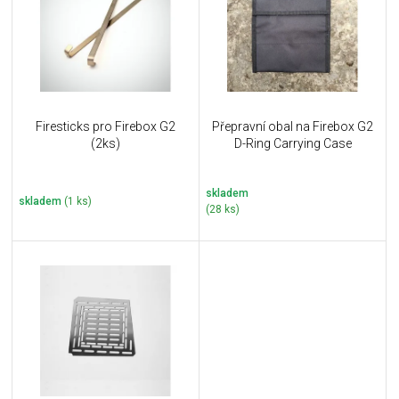
i
k
s
t
p
ů
r
o
d
u
Firesticks pro Firebox G2
Přepravní obal na Firebox G2
k
(2ks)
D-Ring Carrying Case
t
ů
skladem
skladem
(1 ks)
(28 ks)