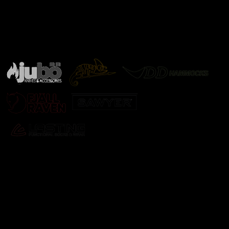
Značky ověřené samotnou přírodou
další značky
Odebírat newsletter
Vložte svůj e-mail a my vám budeme zasílat informace o
nových produktech na našem e-shopu.