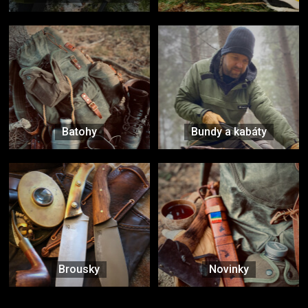
Batohy
Bundy a kabáty
Brousky
Novinky