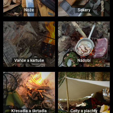
Nože
Sekery
Vařiče a kartuše
Nádobí
Křesadla a škrtadla
Celty a plachty