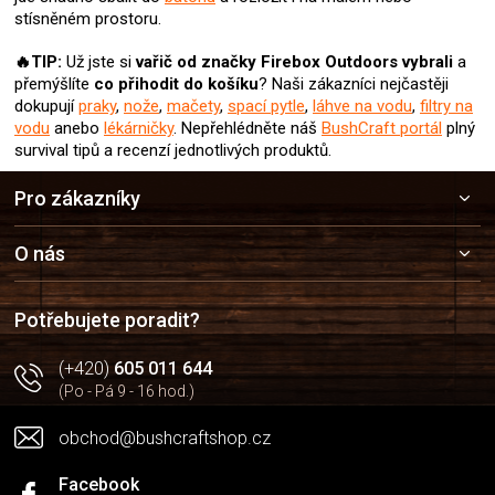
stísněném prostoru.
🔥TIP:
Už jste si
vařič od značky Firebox Outdoors
vybrali
a
přemýšlíte
co přihodit do košíku
? Naši zákazníci nejčastěji
dokupují
praky
,
nože
,
mačety
,
spací pytle
,
láhve na vodu
,
filtry na
vodu
anebo
lékárničky
. Nepřehlédněte náš
BushCraft portál
plný
survival tipů a recenzí jednotlivých produktů.
Z
Pro zákazníky
á
p
a
O nás
t
í
Potřebujete poradit?
(+420)
605 011 644
(Po - Pá 9 - 16 hod.)
obchod@bushcraftshop.cz
Facebook