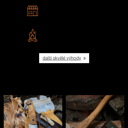
2 kamenné prodejny
Navštivte nás v Praze a
Šumperku
Vlastní značka JuBö
Poctivá ruční výroba v ČR
další skvělé výhody
Užijte si to v přírodě
Vybavení, na které spoléháte nejčastěji