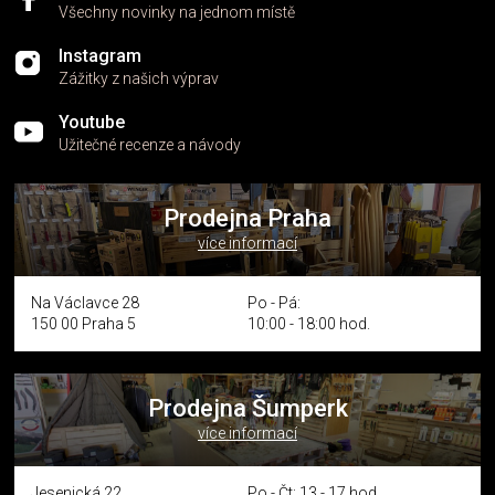
Všechny novinky na jednom místě
Instagram
Zážitky z našich výprav
Youtube
Užitečné recenze a návody
Prodejna Praha
více informací
Na Václavce 28
Po - Pá:
150 00 Praha 5
10:00 - 18:00 hod.
Prodejna Šumperk
více informací
Jesenická 22
Po - Čt: 13 - 17 hod.