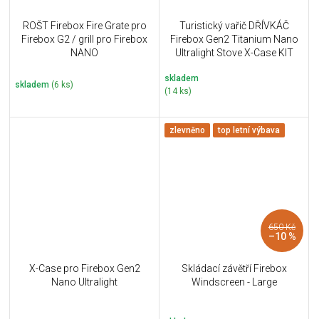
ROŠT Firebox Fire Grate pro
Turistický vařič DŘÍVKÁČ
Firebox G2 / grill pro Firebox
Firebox Gen2 Titanium Nano
NANO
Ultralight Stove X-Case KIT
skladem
skladem
(6 ks)
(14 ks)
zlevněno
top letní výbava
650 Kč
–10 %
X-Case pro Firebox Gen2
Skládací závětří Firebox
Nano Ultralight
Windscreen - Large