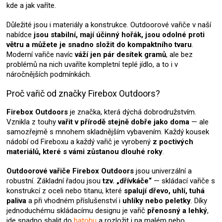
u
kde a jak vaříte.
Důležité jsou i materiály a konstrukce. Outdoorové vařiče v naší
nabídce
jsou stabilní, mají účinný hořák, jsou odolné proti
větru a můžete je snadno složit do kompaktního tvaru
.
Moderní vařiče navíc
váží jen pár desítek gramů
, ale bez
problémů na nich uvaříte kompletní teplé jídlo, a to i v
náročnějších podmínkách.
Proč vařič od značky Firebox Outdoors?
Firebox Outdoors
je značka, která dýchá dobrodružstvím.
Vznikla z touhy
vařit v přírodě stejně dobře jako doma
— ale
samozřejmě s mnohem skladnějším vybavením. Každý kousek
nádobí od Fireboxu a každý vařič je vyrobený
z poctivých
materiálů, které s vámi zůstanou dlouhé roky
.
Outdoorové vařiče Firebox Outdoors
jsou univerzální a
robustní. Základní řadou jsou
tzv. „dřívkáče“
— skládací vařiče s
konstrukcí z oceli nebo titanu, které
spalují dřevo, uhlí, tuhá
paliva
a při vhodném příslušenství i
uhlíky nebo peletky
. Díky
jednoduchému skládacímu designu je vařič
přenosný a lehký
,
jde snadno sbalit do
batohu
a rozložit i na malém nebo