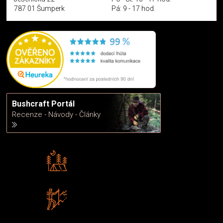
787 01 Šumperk
Pá: 9 - 17 hod.
Bushcraft Portál
Recenze - Návody - Články
Rádi předáváme zkušenosti
Poradíme vám s výběrem
Zboží sami testujeme
U nás nekoupíte „zajíce v pytli“