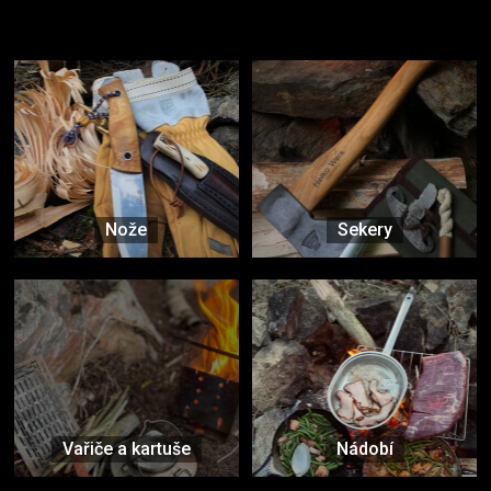
Vybavení, na které spoléháte nejčastěji
Nože
Sekery
Vařiče a kartuše
Nádobí