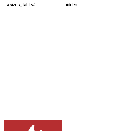
#sizes_table#
:
hidden
Přidat hodnocení