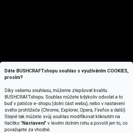
Dáte BUSHCRAFTshopu souhlas s využíváním COOKIES,
prosím?
Díky vašemu souhlasu, můžeme zlepšovat kvalitu
BUSHCRAFTshopu.
Souhlas můžete kdykoliv odvolat a to
buď v patičce e-shopu (dolní část webu), nebo v nastavení
svého prohlížeče (Chrome, Explorer, Opera, Firefox a další).
Stejně tak můžete svůj souhlas modifikovat kliknutím na
tlačítko "
Nastavení
" v levém dolním rohu a povolit jen to, co
Přihlásit se
považujete za vhodné.