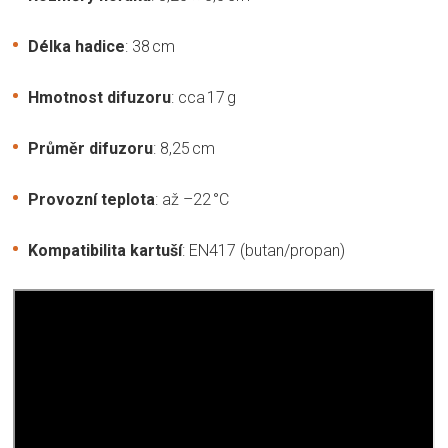
Délka hadice
: 38 cm
Hmotnost difuzoru
: cca 17 g
Průměr difuzoru
: 8,25 cm
Provozní teplota
: až –22 °C
Kompatibilita kartuší
: EN417 (butan/propan)