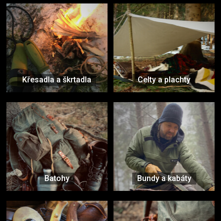
Křesadla a škrtadla
Celty a plachty
Batohy
Bundy a kabáty