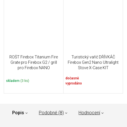
ROŠT Firebox Titanium Fire
Turistický vařič DŘÍVKÁČ
Grate pro Firebox G2 / grill
Firebox Gen2 Nano Ultralight
pro Firebox NANO
Stove X-Case KIT
dočasně
skladem
(3 ks)
vyprodáno
Popis
Podobné (8)
Hodnocení