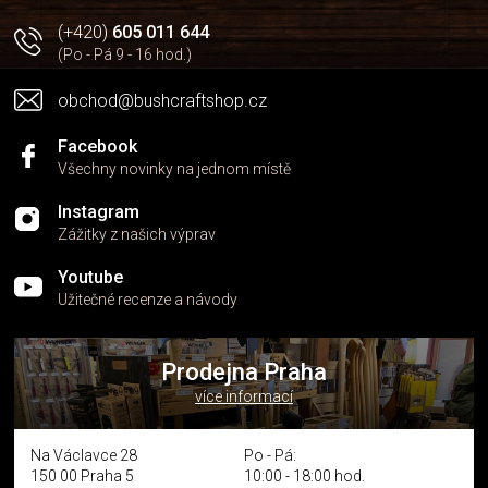
(+420)
605 011 644
(Po - Pá 9 - 16 hod.)
obchod@bushcraftshop.cz
Facebook
Všechny novinky na jednom místě
Instagram
Zážitky z našich výprav
Youtube
Užitečné recenze a návody
Prodejna Praha
více informací
Na Václavce 28
Po - Pá:
150 00 Praha 5
10:00 - 18:00 hod.