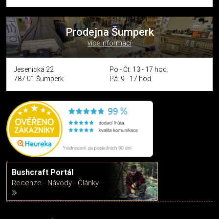
Prodejna Šumperk
více informací
Jesenická 22
Po - Čt: 13 - 17 hod.
787 01 Šumperk
Pá: 9 - 17 hod.
Bushcraft Portál
Recenze - Návody - Články