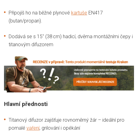
Připojíš ho na běžné plynové
kartuše
EN417
(butan/propan).
Dodává se s 15″ (38 cm) hadicí, dvěma montážními čepy i
titanovým difuzorem
Hlavní přednosti
Titanový difuzor zajišťuje rovnoměrný žár – ideální pro
pomalé
vaření
, grilování i opékání