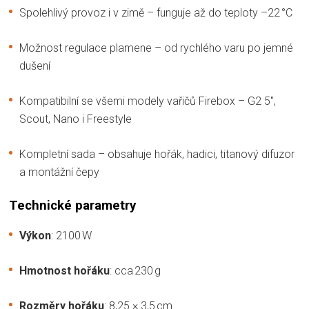
Spolehlivý provoz i v zimě – funguje až do teploty –22 °C
Možnost regulace plamene – od rychlého varu po jemné
dušení
Kompatibilní se všemi modely vařičů Firebox – G2 5",
Scout, Nano i Freestyle
Kompletní sada – obsahuje hořák, hadici, titanový difuzor
a montážní čepy
Technické parametry
Výkon
: 2100 W
Hmotnost hořáku
: cca 230 g
Rozměry hořáku
: 8,25 × 3,5 cm