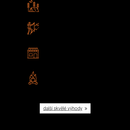
Rádi předáváme zkušenosti
Poradíme vám s výběrem
Zboží sami testujeme
U nás nekoupíte „zajíce v pytli“
2 kamenné prodejny
Navštivte nás v Praze a
Šumperku
Vlastní značka JuBö
Poctivá ruční výroba v ČR
další skvělé výhody
Užijte si to v přírodě