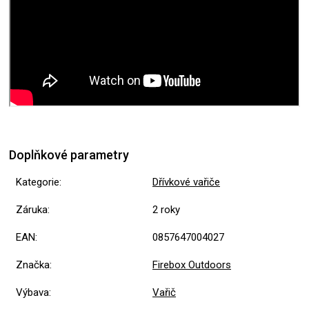
Doplňkové parametry
Kategorie
:
Dřívkové vařiče
Záruka
:
2 roky
EAN
:
0857647004027
Značka
:
Firebox Outdoors
Výbava
:
Vařič