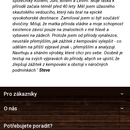
společníky Ashem, Juni, Billem a Levim. Moje láska k
přírodě začala téměř před 40 lety. Měl jsem úžasného
skautského vedoucího, který nás bral na epické
vysokohorské destinace. Zamiloval jsem si být součástí
divočiny. Miluji, že matka příroda vládne a moje schopnost
existence závisí pouze na znalostech v mé hlavě a
vybavení na zádech. Protože jsem od přírody vynálezce,
neustále přemýšlím, jak zážitek z kempování vylepšit - co
udělám na příští výpravě jinak -, přemýšlím a analyzuji.
Navrhuju a sháním výrobky, které chci pro sebe. Osobně je
testuji na svých výpravách do přírody, abych se ujistil, že
zlepšují zážitek z kempování a obstojí v náročných
podmínkách."
Steve
Z
Pro zákazníky
á
p
a
O nás
t
í
Potřebujete poradit?