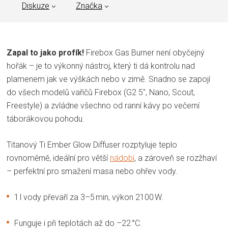
Diskuze
Značka
Zapal to jako profík!
Firebox Gas Burner není obyčejný
hořák – je to výkonný nástroj, který ti dá kontrolu nad
plamenem jak ve výškách nebo v zimě. Snadno se zapojí
do všech modelů vařičů Firebox (G2 5″, Nano, Scout,
Freestyle) a zvládne všechno od ranní kávy po večerní
táborákovou pohodu.
Titanový Ti Ember Glow Diffuser rozptyluje teplo
rovnoměrně, ideální pro větší
nádobí
, a zároveň se rozžhaví
– perfektní pro smažení masa nebo ohřev vody.
1 l vody převaří za 3–5 min, výkon 2100 W.
Funguje i při teplotách až do –22 °C.