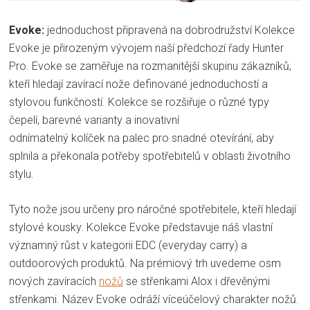
Evoke:
jednoduchost připravená na dobrodružství Kolekce
Evoke je přirozeným vývojem naší předchozí řady Hunter
Pro. Evoke se zaměřuje na rozmanitější skupinu zákazníků,
kteří hledají zavírací nože definované jednoduchostí a
stylovou funkčností. Kolekce se rozšiřuje o různé typy
čepelí, barevné varianty a inovativní
odnímatelný kolíček na palec pro snadné otevírání, aby
splnila a překonala potřeby spotřebitelů v oblasti životního
stylu.
Tyto nože jsou určeny pro náročné spotřebitele, kteří hledají
stylové kousky. Kolekce Evoke představuje náš vlastní
významný růst v kategorii EDC (everyday carry) a
outdoorových produktů. Na prémiový trh uvedeme osm
nových zavíracích
nožů
se střenkami Alox i dřevěnými
střenkami. Název Evoke odráží víceúčelový charakter nožů.