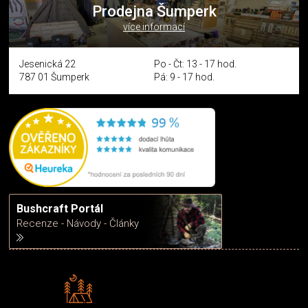
Prodejna Šumperk
více informací
Jesenická 22
Po - Čt: 13 - 17 hod.
787 01 Šumperk
Pá: 9 - 17 hod.
Bushcraft Portál
Recenze - Návody - Články
Rádi předáváme zkušenosti
Poradíme vám s výběrem