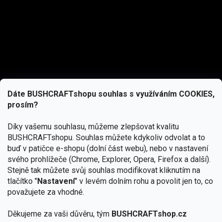
Dáte BUSHCRAFTshopu souhlas s využíváním COOKIES,
prosím?
Díky vašemu souhlasu, můžeme zlepšovat kvalitu
BUSHCRAFTshopu.
Souhlas můžete kdykoliv odvolat a to
buď v patičce e-shopu (dolní část webu), nebo v nastavení
svého prohlížeče (Chrome, Explorer, Opera, Firefox a další).
Stejně tak můžete svůj souhlas modifikovat kliknutím na
tlačítko "
Nastavení
" v levém dolním rohu a povolit jen to, co
Přihlásit se
považujete za vhodné.
Vložením e-mailu souhlasíte s
podmínkami ochrany osobních údajů
Děkujeme za vaši důvěru, tým
BUSHCRAFTshop.cz