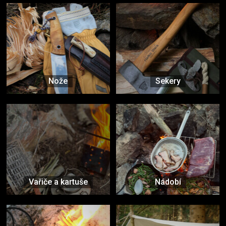
Nože
Sekery
Vařiče a kartuše
Nádobí