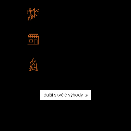
Zboží sami testujeme
U nás nekoupíte „zajíce v pytli“
2 kamenné prodejny
Navštivte nás v Praze a
Šumperku
Vlastní značka JuBö
Poctivá ruční výroba v ČR
další skvělé výhody
Užijte si to v přírodě
Vybavení, na které spoléháte nejčastěji