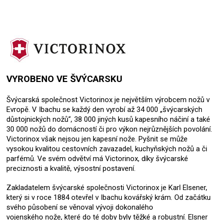
VYROBENO VE ŠVÝCARSKU
Švýcarská společnost Victorinox je největším výrobcem nožů v
Evropě. V Ibachu se každý den vyrobí až 34 000 „švýcarských
důstojnických nožů“, 38 000 jiných kusů kapesního náčiní a také
30 000 nožů do domácností či pro výkon nejrůznějších povolání.
Victorinox však nejsou jen kapesní nože. Pyšnit se může
vysokou kvalitou cestovních zavazadel, kuchyňských nožů a či
parfémů. Ve svém odvětví má Victorinox, díky švýcarské
preciznosti a kvalitě, výsostní postavení.
Zakladatelem švýcarské společnosti Victorinox je Karl Elsener,
který si v roce 1884 otevřel v Ibachu kovářský krám. Od začátku
svého působení se věnoval vývoji dokonalého
vojenského nože, které do té doby byly těžké a robustní. Elsner