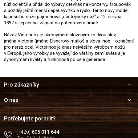
nůž odlehčil a přidal do výbavy otevírák na konzervy, šroubovák
a později ještě menší čepel, vývrtku a rydlo. Tento nový model
kapesního nože pojmenoval „důstojnický nůž“ a 12. června
1897 si jej nechal zapsat na patentovém úřadě.
Název Victorinox je akronymem složeným ze dvou slov,
jména Victoria (jméno Elsnerovy matky) a slova Inox – označení
pro nerez ocel. Victorinox je dnes největším výrobcem nožů
v Evropě, jeho výrobky se vyvážejí do většiny zemí světa a je
synonymem kvality a funkčnosti po celé generace.
Z
Pro zákazníky
á
p
a
O nás
t
í
Potřebujete poradit?
(+420)
605 011 644