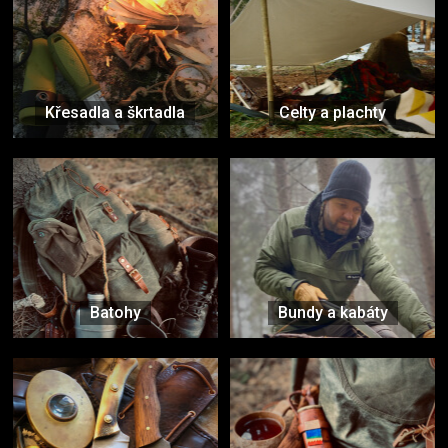
Křesadla a škrtadla
Celty a plachty
Batohy
Bundy a kabáty