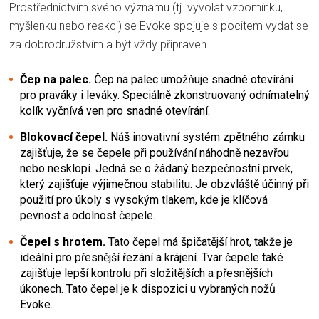
Prostřednictvím svého významu (tj. vyvolat vzpomínku,
myšlenku nebo reakci) se Evoke spojuje s pocitem vydat se
za dobrodružstvím a být vždy připraven.
Čep na palec.
Čep na palec umožňuje snadné otevírání
pro praváky i leváky. Speciálně zkonstruovaný odnímatelný
kolík vyčnívá ven pro snadné otevírání.
Blokovací čepel.
Náš inovativní systém zpětného zámku
zajišťuje, že se čepele při používání náhodně nezavřou
nebo nesklopí. Jedná se o žádaný bezpečnostní prvek,
který zajišťuje výjimečnou stabilitu. Je obzvláště účinný při
použití pro úkoly s vysokým tlakem, kde je klíčová
pevnost a odolnost čepele.
Čepel s hrotem.
Tato čepel má špičatější hrot, takže je
ideální pro přesnější řezání a krájení. Tvar čepele také
zajišťuje lepší kontrolu při složitějších a přesnějších
úkonech. Tato čepel je k dispozici u vybraných nožů
Evoke.