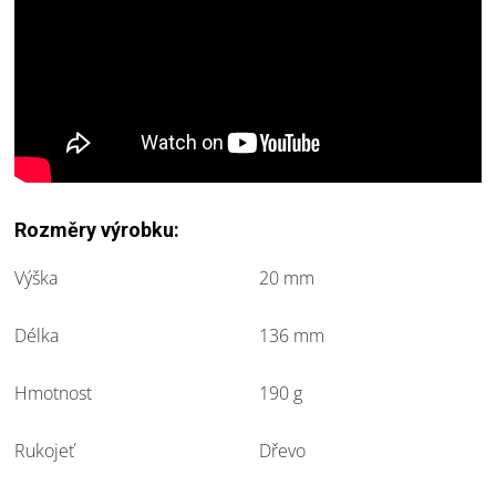
Rozměry výrobku:
Výška
20 mm
Délka
136 mm
Hmotnost
190 g
Rukojeť
Dřevo