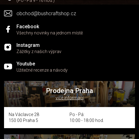
(Po - Pá 9 - 16 hod.)
obchod@bushcraftshop.cz
Facebook
Všechny novinky na jednom místě
Instagram
Zážitky z našich výprav
Youtube
Užitečné recenze a návody
Prodejna Praha
více informací
Na Václavce 28
Po - Pá:
150 00 Praha 5
10:00 - 18:00 hod.