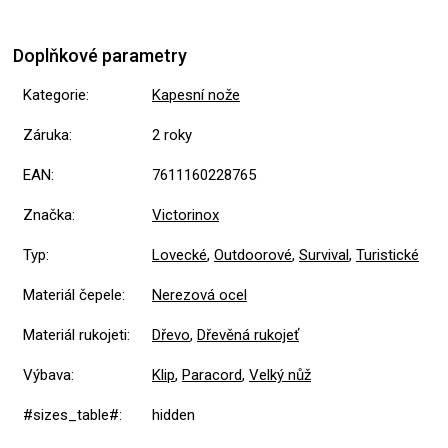
Doplňkové parametry
Kategorie
:
Kapesní nože
Záruka
:
2 roky
EAN
:
7611160228765
Značka
:
Victorinox
Typ
:
Lovecké
,
Outdoorové
,
Survival
,
Turistické
Materiál čepele
:
Nerezová ocel
Materiál rukojeti
:
Dřevo
,
Dřevěná rukojeť
Výbava
:
Klip
,
Paracord
,
Velký nůž
#sizes_table#
:
hidden