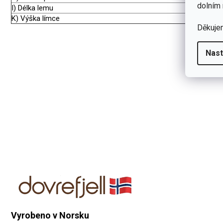
dolním 
I) Délka lemu
6,5
K) Výška límce
8
Děkuje
Nast
Vyrobeno v Norsku