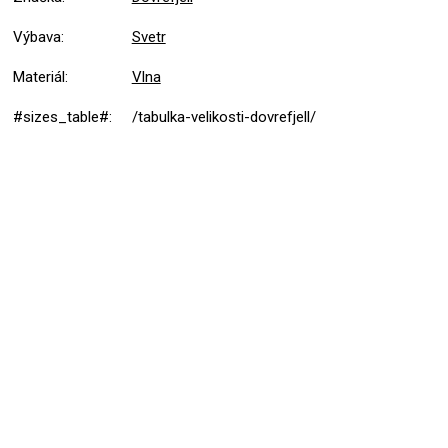
Výbava
:
Svetr
Materiál
:
Vlna
#sizes_table#
:
/tabulka-velikosti-dovrefjell/