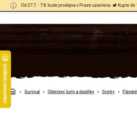
Přejít
Od 27.7. - 7.8. bude prodejna v Praze uzavřena. 🏕️ Kupte do 
na
obsah
Domů
Survival
Oblečení, boty a doplňky
Svetry
Pánské