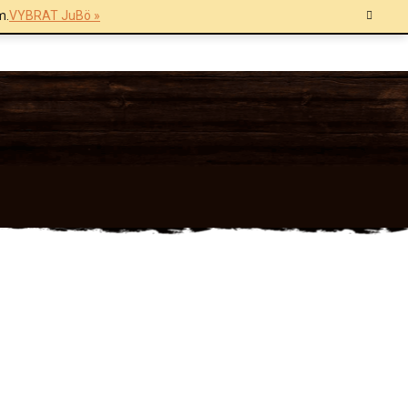
m.
VYBRAT JuBö »