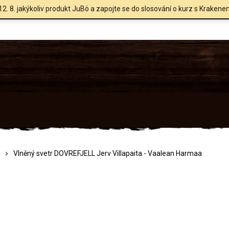
12. 8. jakýkoliv produkt JuBö a zapojte se do slosování o kurz s Krakene
Vlněný svetr DOVREFJELL Jerv Villapaita - Vaalean Harmaa