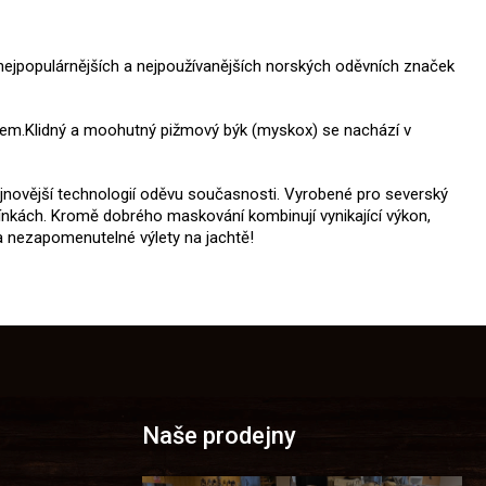
z nejpopulárnějších a nejpoužívanějších norských oděvních značek
ořem.Klidný a moohutný pižmový býk (myskox) se nachází v
ejnovější technologií oděvu současnosti. Vyrobené pro severský
mínkách. Kromě dobrého maskování kombinují vynikající výkon,
a nezapomenutelné výlety na jachtě!
Naše prodejny