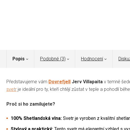
Popis
Podobné (3)
Hodnocení
Disku
Představujeme vám
Dovrefjell
Jerv Villapaita
v temně šedé
svetr
je ideální pro ty, kteří chtějí zůstat v teple a pohodlí b
Proč si ho zamilujete?
100% Shetlandská vlna:
Svetr je vyroben z kvalitní shetla
Stylový a praktický:
Tento svetr má elegantní vzhled s v