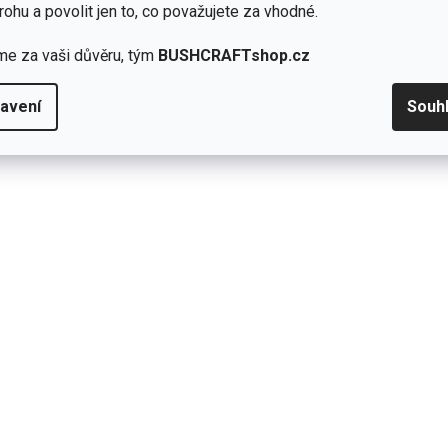
rohu a povolit jen to, co považujete za vhodné.
6,5
6,5
6,5
6,5
6,5
6,5
6,5
8
8
8
8
8
8
8
me za vaši důvěru, tým
BUSHCRAFTshop.cz
avení
Souh
Přidat hodnocení