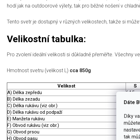
hodí jak na outdoorové výlety, tak pro běžné nošení v chladn
Tento svetr je dostupný v různých velikostech, takže si můžet
Velikostní tabulka:
Pro zvolení ideální velikosti si důkladně přeměřte. Všechny v
Hmotnost svetru (velikost L)
cca 850g
Velikost
S
A) Délka zepředu
64,5
B) Délka zezadu
70,5
Dáte B
C) Délka rukávu (viz obr.)
75,5
D) Délka rukávu od podpaží
51
Díky v
E) Manžeta rukávu
21
můžete 
F) Obvod rukávu (viz obr.)
48
nastave
G) Obvod prsou
111
tak můž
H) Obvod pasu
81