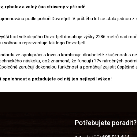
, rybolov a volný čas strávený v přírodě.
pojmenována podle pohoří Dovrefjell. V průběhu let se stala jednou 
jvyšší bod velkolepého Dovrefjell dosahuje výšky 2286 metrů nad m
 volbou a reprezentuje tak logo Dovrefjell.
tandardu ve spolupráci s lovci a kombinuje dlouholeté zkušenosti s n
é technického náskoku, což znamená, že fungují i ??v náročných pod
 Společně zaručují dokonalou funkčnost a pomáhají zajistit úspěšné 
ní spolehnout a požadujete od něj jen nejlepší výkon!
Potřebujete poradit?