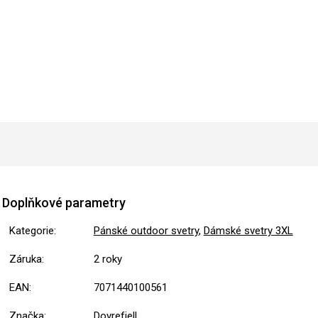
Doplňkové parametry
Kategorie
:
Pánské outdoor svetry
,
Dámské svetry 3XL
Záruka
:
2 roky
EAN
:
7071440100561
Značka
:
Dovrefjell