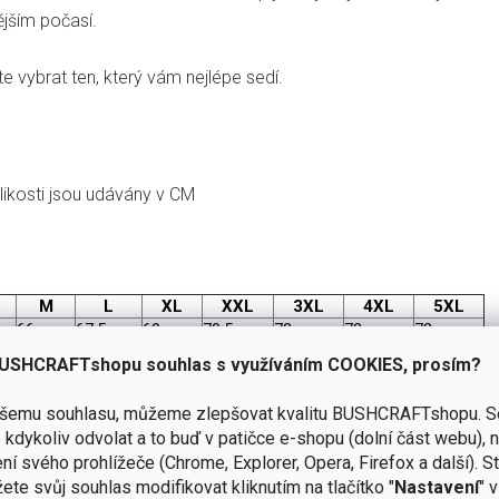
ějším počasí.
e vybrat ten, který vám nejlépe sedí.
elikosti jsou udávány v CM
M
L
XL
XXL
3XL
4XL
5XL
66
67,5
69
70,5
72
72
72
72
73,5
75
76,5
78
78
78
USHCRAFTshopu souhlas s využíváním COOKIES, prosím?
77
79,5
82
84,5
85,5
86,5
87,5
52
53,5
55
56,5
56,5
56,5
56,5
ašemu souhlasu, můžeme zlepšovat kvalitu BUSHCRAFTshopu.
S
21
22
22
23
24
25
26
kdykoliv odvolat a to buď v patičce e-shopu (dolní část webu), 
50
52
54
56
58
60
62
ní svého prohlížeče (Chrome, Explorer, Opera, Firefox a další). S
115
120
125
131
137
143
149
ete svůj souhlas modifikovat kliknutím na tlačítko "
Nastavení
" 
83
90
95
101
107
113
119