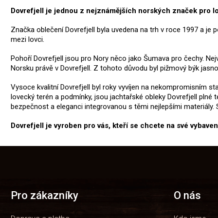
Dovrefjell je jednou z nejznámějších norských značek pro lov
Značka oblečení Dovrefjell byla uvedena na trh v roce 1997 a je 
mezi lovci.
Pohoří Dovrefjell jsou pro Nory něco jako Šumava pro čechy. Ne
Norsku právě v Dovrefjell. Z tohoto důvodu byl pižmový býk jasnou
Vysoce kvalitní Dovrefjell byl roky vyvíjen na nekompromisním s
lovecký terén a podmínky, jsou jachtařské obleky Dovrefjell pln
bezpečnost a eleganci integrovanou s těmi nejlepšími materiály.
Dovrefjell je vyroben pro vás, kteří se chcete na své vybave
Z
á
p
a
t
Pro zákazníky
O nás
í