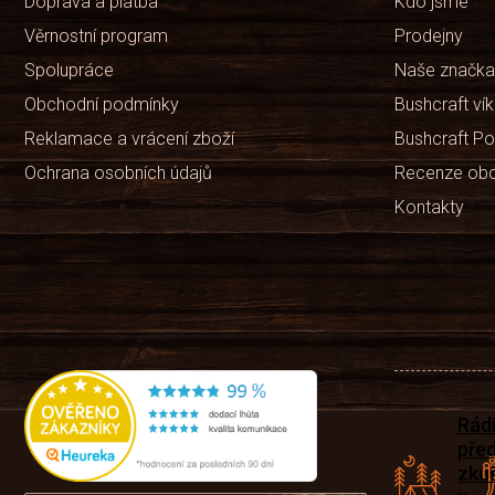
Doprava a platba
Kdo jsme
Věrnostní program
Prodejny
Spolupráce
Naše značka
Obchodní podmínky
Bushcraft ví
Reklamace a vrácení zboží
Bushcraft Po
Ochrana osobních údajů
Recenze ob
Kontakty
Rád
pře
zku