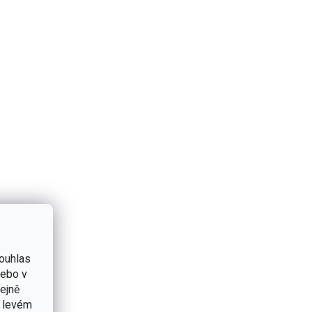
ouhlas
nebo v
tejně
v levém