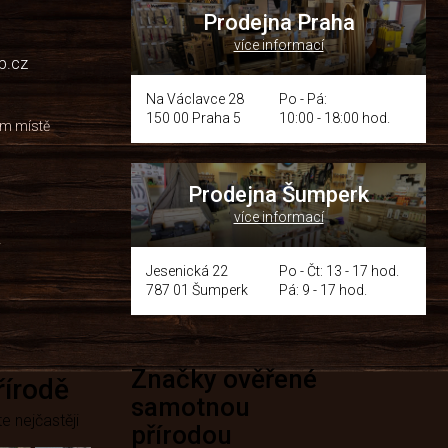
Prodejna Praha
více informací
p.cz
Na Václavce 28
Po - Pá:
150 00 Praha 5
10:00 - 18:00 hod.
om místě
Prodejna Šumperk
více informací
y
Jesenická 22
Po - Čt: 13 - 17 hod.
787 01 Šumperk
Pá: 9 - 17 hod.
Značky ověřené
přírodě
samotnou
e nejčastěji
přírodou