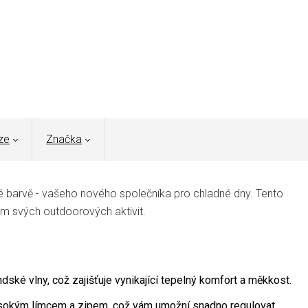
ze
Značka
 barvě - vašeho nového společníka pro chladné dny. Tento
ěhem svých outdoorových aktivit.
ndské vlny, což zajišťuje vynikající tepelný komfort a měkkost.
ysokým límcem a zipem, což vám umožní snadno regulovat